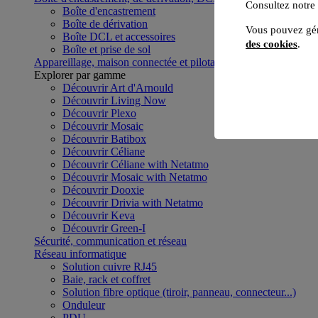
Consultez notre
Boîte d'encastrement
Boîte de dérivation
Vous pouvez gér
Boîte DCL et accessoires
des cookies
.
Boîte et prise de sol
Appareillage, maison connectée et pilotage du bâtiment
Voir to
Explorer par gamme
Découvrir Art d'Arnould
Découvrir Living Now
Découvrir Plexo
Découvrir Mosaic
Découvrir Batibox
Découvrir Céliane
Découvrir Céliane with Netatmo
Découvrir Mosaic with Netatmo
Découvrir Dooxie
Découvrir Drivia with Netatmo
Découvrir Keva
Découvrir Green-I
Sécurité, communication et réseau
Réseau informatique
Solution cuivre RJ45
Baie, rack et coffret
Solution fibre optique (tiroir, panneau, connecteur...)
Onduleur
PDU