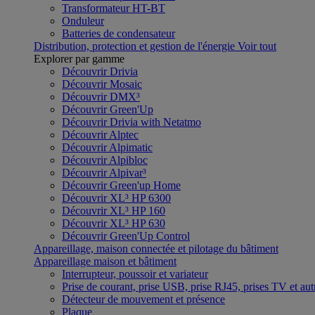
Transformateur HT-BT
Onduleur
Batteries de condensateur
Distribution, protection et gestion de l'énergie
Voir tout
Explorer par gamme
Découvrir Drivia
Découvrir Mosaic
Découvrir DMX³
Découvrir Green'Up
Découvrir Drivia with Netatmo
Découvrir Alptec
Découvrir Alpimatic
Découvrir Alpibloc
Découvrir Alpivar³
Découvrir Green'up Home
Découvrir XL³ HP 6300
Découvrir XL³ HP 160
Découvrir XL³ HP 630
Découvrir Green'Up Control
Appareillage, maison connectée et pilotage du bâtiment
Appareillage maison et bâtiment
Interrupteur, poussoir et variateur
Prise de courant, prise USB, prise RJ45, prises TV et aut
Détecteur de mouvement et présence
Plaque