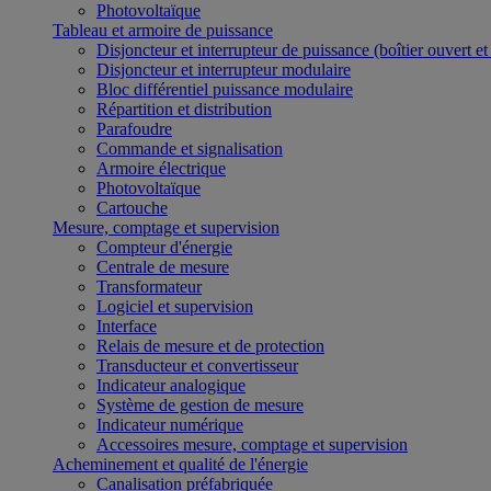
Photovoltaïque
Tableau et armoire de puissance
Disjoncteur et interrupteur de puissance (boîtier ouvert e
Disjoncteur et interrupteur modulaire
Bloc différentiel puissance modulaire
Répartition et distribution
Parafoudre
Commande et signalisation
Armoire électrique
Photovoltaïque
Cartouche
Mesure, comptage et supervision
Compteur d'énergie
Centrale de mesure
Transformateur
Logiciel et supervision
Interface
Relais de mesure et de protection
Transducteur et convertisseur
Indicateur analogique
Système de gestion de mesure
Indicateur numérique
Accessoires mesure, comptage et supervision
Acheminement et qualité de l'énergie
Canalisation préfabriquée