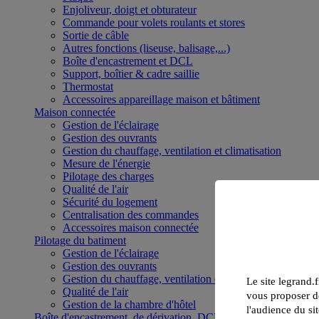
Enjoliveur, doigt et obturateur
Commande pour volets roulants et stores
Sortie de câble
Autres fonctions (liseuse, balisage,...)
Boîte d'encastrement et DCL
Support, boîtier & cadre saillie
Thermostat
Accessoires appareillage maison et bâtiment
Maison connectée
Gestion de l'éclairage
Gestion des ouvrants
Gestion du chauffage, ventilation et climatisation
Mesure de l'énergie
Pilotage des charges
Qualité de l'air
Sécurité du logement
Centralisation des commandes
Accessoires maison connectée
Pilotage du batiment
Gestion de l'éclairage
Gestion des ouvrants
Gestion du chauffage, ventilation et climatisation
Le site legrand.f
Qualité de l'air
vous proposer de
Gestion de la chambre d'hôtel
l'audience du sit
Boîte d'encastrement, de dérivation, DCL et boîte de sol