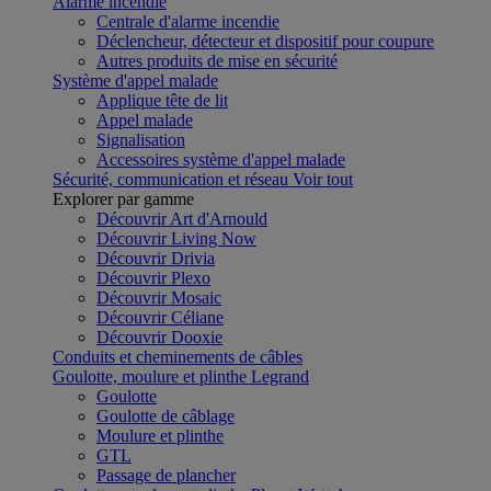
Alarme incendie
Centrale d'alarme incendie
Déclencheur, détecteur et dispositif pour coupure
Autres produits de mise en sécurité
Système d'appel malade
Applique tête de lit
Appel malade
Signalisation
Accessoires système d'appel malade
Sécurité, communication et réseau
Voir tout
Explorer par gamme
Découvrir Art d'Arnould
Découvrir Living Now
Découvrir Drivia
Découvrir Plexo
Découvrir Mosaic
Découvrir Céliane
Découvrir Dooxie
Conduits et cheminements de câbles
Goulotte, moulure et plinthe Legrand
Goulotte
Goulotte de câblage
Moulure et plinthe
GTL
Passage de plancher