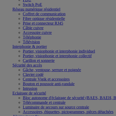
Switch PoE
Réseau numérique résidentiel
Coffret de communication
Fibre optique résidentielle
Prise et connecteur RJ45
Câble cuivre
Accessoire cuivre
Téléphonie
Télévision
Interphonie & portier
Portier, visiophonie et interphonie individuel
Portier, visiophonie et interphonie collectif
Carillon et sonnerie
Sécurité des accès
Gâche, ventouse, serrure et poignée
Clavier codé
Centrale Vigik et accessoires
Bouton et poussoir anti-vandale
Intrusion
Eclairage de sécurité
Bloc autonome d'éclairage de sécurité (BAES, BAEH,
Télécommande et centrale
Luminaire de secours sur source centrale
Accessoires, étiquettes, pictogrammes, pièces détachées