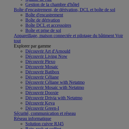
Gestion de la chambre d'hôtel
Boîte d'encastrement, de dérivation, DCL et boîte de sol
Boîte d'encastrement
Boîte de dérivation
Boîte DCL et accessoires
Boîte et prise de sol
Appareillage, maison connectée et pilotage du bâtiment
Voir
tout
Explorer par gamme
Découvrir Art d'Arnould
Découvrir Living Now
Découvrir Plexo
Découvrir Mosaic
Découvrir Batibox
Découvrir Céliane
Découvrir Céliane with Netatmo
Découvrir Mosaic with Netatmo
Découvrir Dooxie
Découvrir Drivia with Netatmo
Découvrir Keva
Découvrir Green-I
Sécurité, communication et réseau
Réseau informatique
Solution cuivre RJ45
Baie, rack et coffret