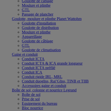
Goulotte de câblage
Moulure et plinthe
GTL
Passage de plancher
Goulotte, moulure et plinthe Planet Wattohm
Goulotte d'installation
Goulotte de distribution
Moulure et plinthe
Appareillage
Goulotte de câblage
GTL
Goulotte de climatisation
Gaine et conduit
Conduit ICTA
Conduit ICTA & ICA grande longueur
Conduit ICTA préfilé
Conduit ICA
Conduit rigide IRL, MRL
Conduit duogliss, Rai’Gliss, TINB et TIIB
Accessoires gaine et conduit
Boîte de sol, colonne et nourrice Legrand
Boîte de sol
Prise de sol
Equipement du bureau
Bloc nourrice