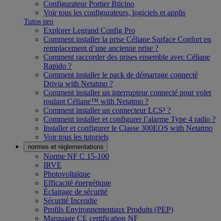
Configurateur Portier Bticino
Voir tous les configurateurs, logiciels et applis
Tutos pro
Explorer Legrand Config Pro
Comment installer la prise Céliane Surface Confort en
remplacement d’une ancienne prise ?
Comment raccorder des prises ensemble avec Céliane
Rapido ?
Comment installer le pack de démarrage connecté
Drivia with Netatmo ?
Comment installer un interrupteur connecté pour volet
roulant Céliane™ with Netatmo ?
Comment installer un connecteur LCS³ ?
Comment installer et configurer l’alarme Type 4 radio ?
Installer et configurer le Classe 300EOS with Netatmo
Voir tous les tutoriels
normes et réglementations
Norme NF C 15-100
IRVE
Photovoltaïque
Efficacité énergétique
Éclairage de sécurité
Sécurité Incendie
Profils Environnementaux Produits (PEP)
Marquage CE certification NF