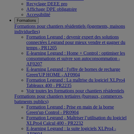
Recyclage DEEE pro
Affichage DPE obligatoire
Accessibilité
Formations
Formations pour chantiers résidentiels (logements, maisons
individuelles)
Formation Legrand : devenir expert des solutions
connectées Legrand pour mieux vendre et gagner du
temps - PR1205
E-learning Legrand : Home + Control : optimiser les
consommations et suivre son autoconsommation -
AF0207
E-learning Legrand : l'offre de bornes de recharge
Green'UP HOME - AF0904
Formation Legrand : La maîtrise du logiciel XLPro4
Tableaux 400 - PR2235
Voir toutes les formations pour chantiers résidentiels
Formations pour chantiers tertiaires (bureaux, commerces,
batiments publics)
Formation Legrand : Prise en main de la borne
Green'up Control - PR0904
Formation Legrand - Maîtriser l’utilisation du logiciel
XLPro4 Calcul 400 - PR2232
E-learning Legrand : la suite logiciels XLPro4 -
AF0604