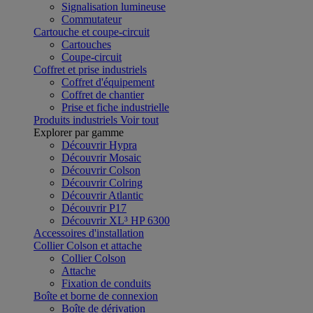
Signalisation lumineuse
Commutateur
Cartouche et coupe-circuit
Cartouches
Coupe-circuit
Coffret et prise industriels
Coffret d'équipement
Coffret de chantier
Prise et fiche industrielle
Produits industriels
Voir tout
Explorer par gamme
Découvrir Hypra
Découvrir Mosaic
Découvrir Colson
Découvrir Colring
Découvrir Atlantic
Découvrir P17
Découvrir XL³ HP 6300
Accessoires d'installation
Collier Colson et attache
Collier Colson
Attache
Fixation de conduits
Boîte et borne de connexion
Boîte de dérivation