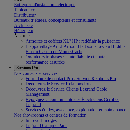
Entreprise d'installation électrique
Tableautier
Distributeur
Bureaux d’études, concepteurs et consultants
Architecte
Hébergeur
À la une
Armoires et coffrets XL³ HP : redéfinir la puissance
L’appareillage Art d’Arnould fait son show au Buddha-
Bar du Casino de Monte-Carlo
Onduleurs triphasés : haute fiabilité et haute
performance assurées
Services Pro
Nos contacts et services
Formulaire de contact Pro - Service Relations Pro
Découvrez le Service Relations Pro
Découvrez le Service Clients Legrand Cable
Management
Rejoignez la communauté des Électriciens Certifiés
Legrand
Services études, assistance, exploitation et maintenance
Nos showrooms et centres de formation
Innoval Limoges
Legrand Campus Paris