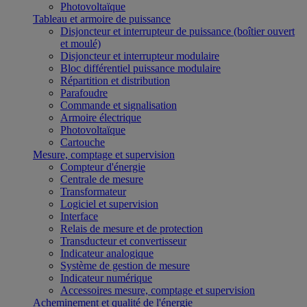
Photovoltaïque
Tableau et armoire de puissance
Disjoncteur et interrupteur de puissance (boîtier ouvert
et moulé)
Disjoncteur et interrupteur modulaire
Bloc différentiel puissance modulaire
Répartition et distribution
Parafoudre
Commande et signalisation
Armoire électrique
Photovoltaïque
Cartouche
Mesure, comptage et supervision
Compteur d'énergie
Centrale de mesure
Transformateur
Logiciel et supervision
Interface
Relais de mesure et de protection
Transducteur et convertisseur
Indicateur analogique
Système de gestion de mesure
Indicateur numérique
Accessoires mesure, comptage et supervision
Acheminement et qualité de l'énergie