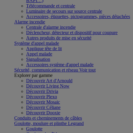
BAPI…)
Télécommande et centrale
Luminaire de secours sur source centrale
Accessoires, étiquettes, pictogrammes, pièces détachées
Alarme incendie
Centrale d'alarme incendie
Déclencheur, détecteur et dispositif pour coupure
Autres produits de mise en sécurité
Système d'appel malade
Applique tête de lit
Appel malade
Signalisation
Accessoires système d'appel malade
Sécurité, communication et réseau
Voir tout
Explorer par gamme
Découvrir Art d'Arnould
Découvrir Living Now
Découvrir Drivia
Découvrir Plexo
Découvrir Mosaic
Découvrir Céliane
Découvrir Dooxie
Conduits et cheminements de câbles
Goulotte, moulure et plinthe Legrand
Goulotte