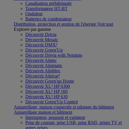
Canalisation préfabriquée
Transformateur HT-BT
Onduleur
Batteries de condensateur
Distribution, protection et gestion de l'énergie
Voir tout
Explorer par gamme
Découvrir Drivia
Découvrir Mosaic
Découvrir DMX³
Découvrir Green'Up
Découvrir Drivia with Netatmo
Découvrir Alptec
Découvrir Alpimatic
Découvrir Alpibloc
Découvrir Alpivar³
Découvrir Green'up Home
Découvrir XL³ HP 6300
Découvrir XL³ HP 160
Découvrir XL³ HP 630
Découvrir Green'Up Control
Appareillage, maison connectée et pilotage du bâtiment
Appareillage maison et bâtiment
Interrupteur, poussoir et variateur
Prise de courant, prise USB, prise RJ45, prises TV et
autres prises