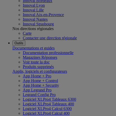
Innoval Bordeaux
Innoval Lyon
Innoval Lille
Innoval Aix-en-Provence
Innoval Nantes
Innoval Strasbourg
Nos directions régionales
Carte
Contacter une direction régionale
Outils
Documentations et guides
Documentation professionnelle
Magazines Réponses
Voir toute la doc
Produits supprimés
Applis, logiciels et configurateurs
App Home + Pro
App Home + Control
App Home + Security
App Legrand Pro
Legrand Config Pro
Logiciel XLPro4 Tableaux 6300
Logiciel XLPro4 Tableaux 400
Logiciel XLPro4 Calcul 6300
Logiciel XLPro4 Calcul 400