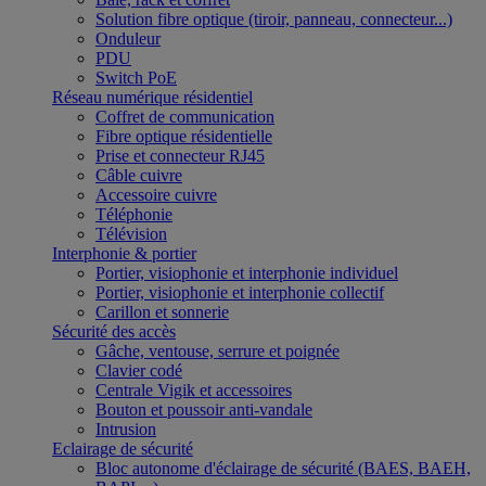
Solution fibre optique (tiroir, panneau, connecteur...)
Onduleur
PDU
Switch PoE
Réseau numérique résidentiel
Coffret de communication
Fibre optique résidentielle
Prise et connecteur RJ45
Câble cuivre
Accessoire cuivre
Téléphonie
Télévision
Interphonie & portier
Portier, visiophonie et interphonie individuel
Portier, visiophonie et interphonie collectif
Carillon et sonnerie
Sécurité des accès
Gâche, ventouse, serrure et poignée
Clavier codé
Centrale Vigik et accessoires
Bouton et poussoir anti-vandale
Intrusion
Eclairage de sécurité
Bloc autonome d'éclairage de sécurité (BAES, BAEH,