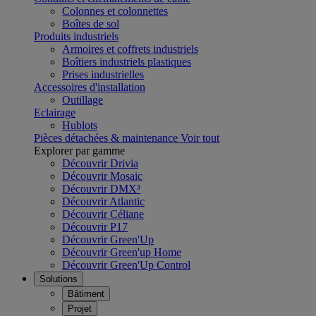
Colonnes et colonnettes
Boîtes de sol
Produits industriels
Armoires et coffrets industriels
Boîtiers industriels plastiques
Prises industrielles
Accessoires d'installation
Outillage
Eclairage
Hublots
Pièces détachées & maintenance
Voir tout
Explorer par gamme
Découvrir Drivia
Découvrir Mosaic
Découvrir DMX³
Découvrir Atlantic
Découvrir Céliane
Découvrir P17
Découvrir Green'Up
Découvrir Green'up Home
Découvrir Green'Up Control
Solutions
Bâtiment
Projet