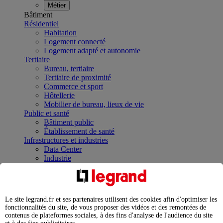
Métier
Bâtiment
Résidentiel
Habitation
Logement connecté
Logement adapté et autonomie
Tertiaire
Bureau, tertiaire
Tertiaire de proximité
Commerce et sport
Hôtellerie
Mobilier de bureau, lieux de vie
Public et santé
Bâtiment public
Établissement de santé
Infrastructures et industries
Data Center
Industrie
Infrastructures
À la une
Contrôler et planifier le fonctionnement des appareils
électriques avec le contacteur connecté
Le site legrand.fr et ses partenaires utilisent des cookies afin d'optimiser les
Répartir et optimiser son tableau électrique
fonctionnalités du site, de vous proposer des vidéos et des remontées de
Legrand Data Center Solutions : concentrer les
contenus de plateformes sociales, à des fins d'analyse de l'audience du site
expertises au service de vos performances