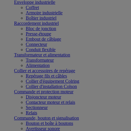
Enveloppe industrielle
Coffret
Armoire industrielle
Boîtier industriel
Raccordement industriel
Bloc de jonction
Presse-étoupe
Embout de câblage
Connecteur
Conduit flexible
Transformateur et alimentation
Transformateur
Alimentation
Collier et accessoires de repérage
Repérage fils et câbles
Collier d'équipement Colring
Collier d'installation Colson
Commande et protection moteur
Disjoncteur moteur
Contacteur moteur et relais
Sectionneur
Relais
Commande, bouton et signalisation
Bouton et boîte à boutons
Avertisseur sonore