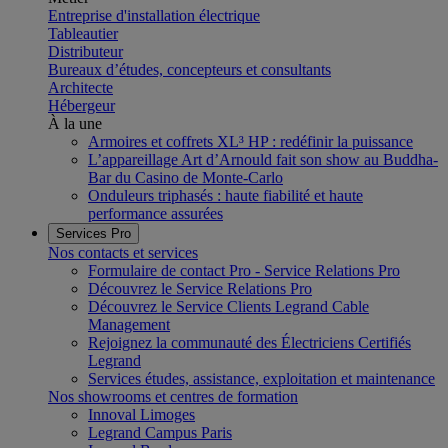
Entreprise d'installation électrique
Tableautier
Distributeur
Bureaux d’études, concepteurs et consultants
Architecte
Hébergeur
À la une
Armoires et coffrets XL³ HP : redéfinir la puissance
L’appareillage Art d’Arnould fait son show au Buddha-
Bar du Casino de Monte-Carlo
Onduleurs triphasés : haute fiabilité et haute
performance assurées
Services Pro
Nos contacts et services
Formulaire de contact Pro - Service Relations Pro
Découvrez le Service Relations Pro
Découvrez le Service Clients Legrand Cable
Management
Rejoignez la communauté des Électriciens Certifiés
Legrand
Services études, assistance, exploitation et maintenance
Nos showrooms et centres de formation
Innoval Limoges
Legrand Campus Paris