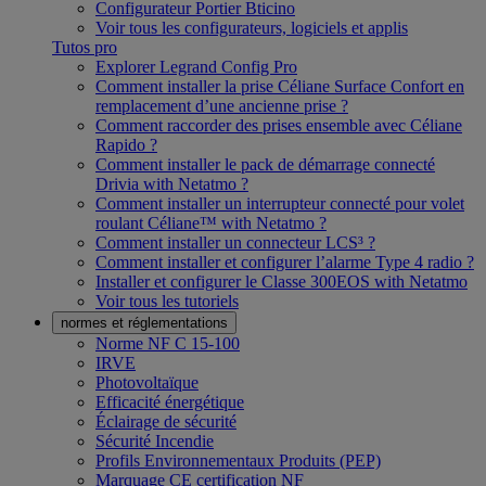
Configurateur Portier Bticino
Voir tous les configurateurs, logiciels et applis
Tutos pro
Explorer Legrand Config Pro
Comment installer la prise Céliane Surface Confort en
remplacement d’une ancienne prise ?
Comment raccorder des prises ensemble avec Céliane
Rapido ?
Comment installer le pack de démarrage connecté
Drivia with Netatmo ?
Comment installer un interrupteur connecté pour volet
roulant Céliane™ with Netatmo ?
Comment installer un connecteur LCS³ ?
Comment installer et configurer l’alarme Type 4 radio ?
Installer et configurer le Classe 300EOS with Netatmo
Voir tous les tutoriels
normes et réglementations
Norme NF C 15-100
IRVE
Photovoltaïque
Efficacité énergétique
Éclairage de sécurité
Sécurité Incendie
Profils Environnementaux Produits (PEP)
Marquage CE certification NF