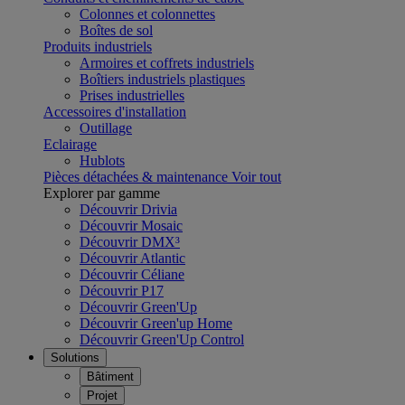
Colonnes et colonnettes
Boîtes de sol
Produits industriels
Armoires et coffrets industriels
Boîtiers industriels plastiques
Prises industrielles
Accessoires d'installation
Outillage
Eclairage
Hublots
Pièces détachées & maintenance
Voir tout
Explorer par gamme
Découvrir Drivia
Découvrir Mosaic
Découvrir DMX³
Découvrir Atlantic
Découvrir Céliane
Découvrir P17
Découvrir Green'Up
Découvrir Green'up Home
Découvrir Green'Up Control
Solutions
Bâtiment
Projet