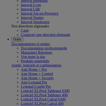
Innoval Bordeaux
Innoval Lyon
Innoval Lille
Innoval Aix-en-Provence
Innoval Nantes
Innoval Strasbourg
Nos directions régionales
Carte
Contacter une direction régionale
Outils
Documentations et guides
Documentation professionnelle
Magazines Réponses
Voir toute la doc
Produits supprimés
Applis, logiciels et configurateurs
App Home + Pro
App Home + Control
App Home + Security
App Legrand Pro
Legrand Config Pro
Logiciel XLPro4 Tableaux 6300
Logiciel XLPro4 Tableaux 400
Logiciel XLPro4 Calcul 6300
Logiciel XLPro4 Calcul 400