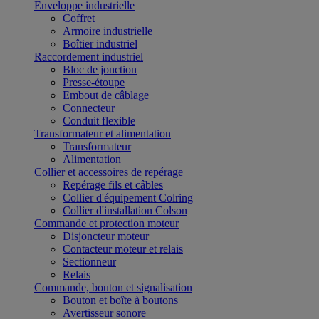
Enveloppe industrielle
Coffret
Armoire industrielle
Boîtier industriel
Raccordement industriel
Bloc de jonction
Presse-étoupe
Embout de câblage
Connecteur
Conduit flexible
Transformateur et alimentation
Transformateur
Alimentation
Collier et accessoires de repérage
Repérage fils et câbles
Collier d'équipement Colring
Collier d'installation Colson
Commande et protection moteur
Disjoncteur moteur
Contacteur moteur et relais
Sectionneur
Relais
Commande, bouton et signalisation
Bouton et boîte à boutons
Avertisseur sonore