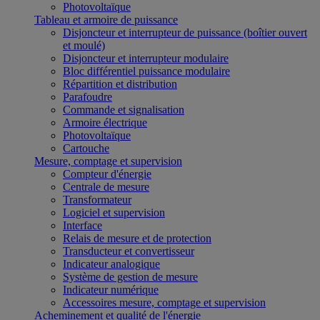
Photovoltaïque
Tableau et armoire de puissance
Disjoncteur et interrupteur de puissance (boîtier ouvert
et moulé)
Disjoncteur et interrupteur modulaire
Bloc différentiel puissance modulaire
Répartition et distribution
Parafoudre
Commande et signalisation
Armoire électrique
Photovoltaïque
Cartouche
Mesure, comptage et supervision
Compteur d'énergie
Centrale de mesure
Transformateur
Logiciel et supervision
Interface
Relais de mesure et de protection
Transducteur et convertisseur
Indicateur analogique
Système de gestion de mesure
Indicateur numérique
Accessoires mesure, comptage et supervision
Acheminement et qualité de l'énergie