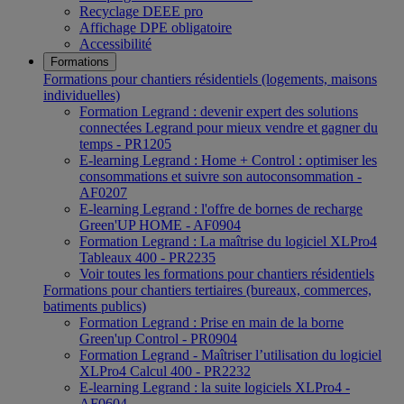
Recyclage DEEE pro
Affichage DPE obligatoire
Accessibilité
Formations
Formations pour chantiers résidentiels (logements, maisons
individuelles)
Formation Legrand : devenir expert des solutions
connectées Legrand pour mieux vendre et gagner du
temps - PR1205
E-learning Legrand : Home + Control : optimiser les
consommations et suivre son autoconsommation -
AF0207
E-learning Legrand : l'offre de bornes de recharge
Green'UP HOME - AF0904
Formation Legrand : La maîtrise du logiciel XLPro4
Tableaux 400 - PR2235
Voir toutes les formations pour chantiers résidentiels
Formations pour chantiers tertiaires (bureaux, commerces,
batiments publics)
Formation Legrand : Prise en main de la borne
Green'up Control - PR0904
Formation Legrand - Maîtriser l’utilisation du logiciel
XLPro4 Calcul 400 - PR2232
E-learning Legrand : la suite logiciels XLPro4 -
AF0604