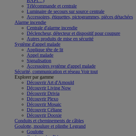
BAPI…)
Télécommande et centrale
Luminaire de secours sur source centrale
Accessoires, étiquettes, pictogrammes, pièces détachées
Alarme incendie
Centrale d'alarme incendie
Déclencheur, détecteur et dispositif pour coupure
Autres produits de mise en sécurité
Système d'appel malade
Applique tête de lit
Appel malade
Signalisation
Accessoires système d'appel malade
Sécurité, communication et réseau
Voir tout
Explorer par gamme
Découvrir Art d'Arnould
Découvrir Living Now
Découvrir Drivia
Découvrir Plexo
Découvrir Mosaic
Découvrir Céliane
Découvrir Dooxie
Conduits et cheminements de câbles
Goulotte, moulure et plinthe Legrand
Goulotte