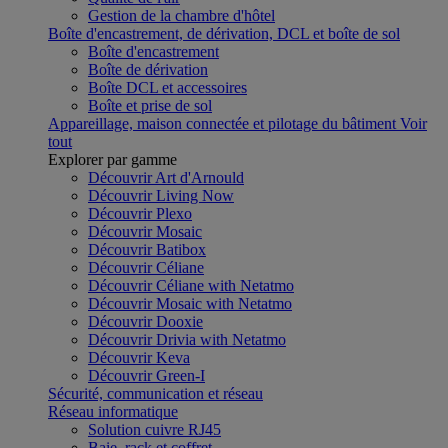
Gestion de la chambre d'hôtel
Boîte d'encastrement, de dérivation, DCL et boîte de sol
Boîte d'encastrement
Boîte de dérivation
Boîte DCL et accessoires
Boîte et prise de sol
Appareillage, maison connectée et pilotage du bâtiment
Voir
tout
Explorer par gamme
Découvrir Art d'Arnould
Découvrir Living Now
Découvrir Plexo
Découvrir Mosaic
Découvrir Batibox
Découvrir Céliane
Découvrir Céliane with Netatmo
Découvrir Mosaic with Netatmo
Découvrir Dooxie
Découvrir Drivia with Netatmo
Découvrir Keva
Découvrir Green-I
Sécurité, communication et réseau
Réseau informatique
Solution cuivre RJ45
Baie, rack et coffret