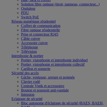
Solution fibre optique (tiroir, panneau, connecteur...)
Onduleur
PDU
Switch PoE
Réseau numérique résidentiel
Coffret de communication
Fibre optique résidentielle
Prise et connecteur RJ45
Câble cuivre
Accessoire cuivre
Téléphonie
Télévision
Interphonie & portier
Portier, visiophonie et interphonie individuel
Portier, visiophonie et interphonie collectif
Carillon et sonnerie
Sécurité des accès
Gâche, ventouse, serrure et poignée
Clavier codé
Centrale Vigik et accessoires
Bouton et poussoir anti-vandale
Intrusion
Eclairage de sécurité
Bloc autonome d'éclairage de sécurité (BAES, BAEH,