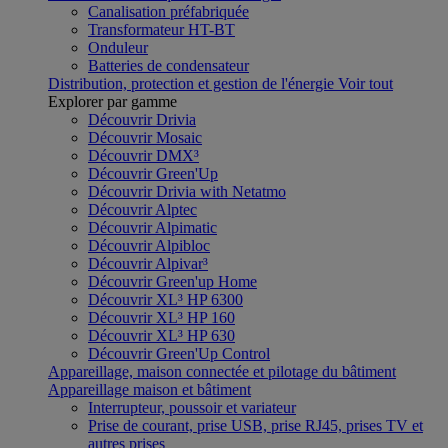
Canalisation préfabriquée
Transformateur HT-BT
Onduleur
Batteries de condensateur
Distribution, protection et gestion de l'énergie
Voir tout
Explorer par gamme
Découvrir Drivia
Découvrir Mosaic
Découvrir DMX³
Découvrir Green'Up
Découvrir Drivia with Netatmo
Découvrir Alptec
Découvrir Alpimatic
Découvrir Alpibloc
Découvrir Alpivar³
Découvrir Green'up Home
Découvrir XL³ HP 6300
Découvrir XL³ HP 160
Découvrir XL³ HP 630
Découvrir Green'Up Control
Appareillage, maison connectée et pilotage du bâtiment
Appareillage maison et bâtiment
Interrupteur, poussoir et variateur
Prise de courant, prise USB, prise RJ45, prises TV et
autres prises