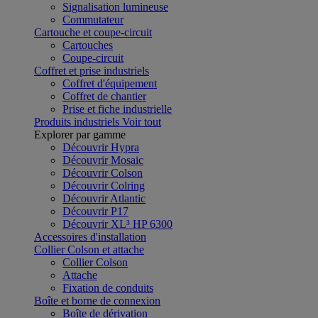
Signalisation lumineuse
Commutateur
Cartouche et coupe-circuit
Cartouches
Coupe-circuit
Coffret et prise industriels
Coffret d'équipement
Coffret de chantier
Prise et fiche industrielle
Produits industriels
Voir tout
Explorer par gamme
Découvrir Hypra
Découvrir Mosaic
Découvrir Colson
Découvrir Colring
Découvrir Atlantic
Découvrir P17
Découvrir XL³ HP 6300
Accessoires d'installation
Collier Colson et attache
Collier Colson
Attache
Fixation de conduits
Boîte et borne de connexion
Boîte de dérivation