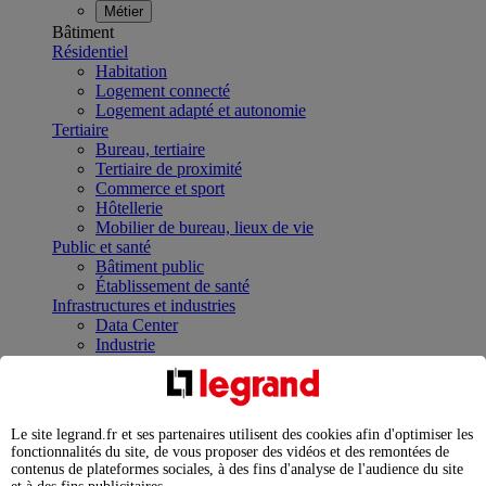
Métier
Bâtiment
Résidentiel
Habitation
Logement connecté
Logement adapté et autonomie
Tertiaire
Bureau, tertiaire
Tertiaire de proximité
Commerce et sport
Hôtellerie
Mobilier de bureau, lieux de vie
Public et santé
Bâtiment public
Établissement de santé
Infrastructures et industries
Data Center
Industrie
Infrastructures
À la une
Contrôler et planifier le fonctionnement des appareils
électriques avec le contacteur connecté
Le site legrand.fr et ses partenaires utilisent des cookies afin d'optimiser les
Répartir et optimiser son tableau électrique
fonctionnalités du site, de vous proposer des vidéos et des remontées de
Legrand Data Center Solutions : concentrer les
contenus de plateformes sociales, à des fins d'analyse de l'audience du site
expertises au service de vos performances