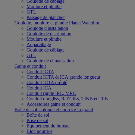
Goulotte de câblage
Moulure et plinthe
GTL
Passage de plancher
Goulotte, moulure et plinthe Planet Wattohm
Goulotte d'installation
Goulotte de distribution
Moulure et plinthe
Appareillage
Goulotte de câblage
GTL
Goulotte de climatisation
Gaine et conduit
Conduit ICTA
Conduit ICTA & ICA grande longueur
Conduit ICTA préfilé
Conduit ICA
Conduit rigide IRL, MRL
Conduit duogliss, Rai’Gliss, TINB et TIIB
Accessoires gaine et conduit
Boîte de sol, colonne et nourrice Legrand
Boîte de sol
Prise de sol
Equipement du bureau
Bloc nourrice