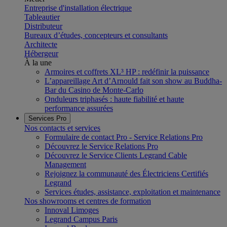
Entreprise d'installation électrique
Tableautier
Distributeur
Bureaux d’études, concepteurs et consultants
Architecte
Hébergeur
À la une
Armoires et coffrets XL³ HP : redéfinir la puissance
L’appareillage Art d’Arnould fait son show au Buddha-
Bar du Casino de Monte-Carlo
Onduleurs triphasés : haute fiabilité et haute
performance assurées
Services Pro
Nos contacts et services
Formulaire de contact Pro - Service Relations Pro
Découvrez le Service Relations Pro
Découvrez le Service Clients Legrand Cable
Management
Rejoignez la communauté des Électriciens Certifiés
Legrand
Services études, assistance, exploitation et maintenance
Nos showrooms et centres de formation
Innoval Limoges
Legrand Campus Paris