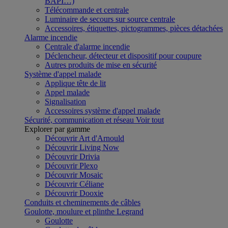
BAPI…)
Télécommande et centrale
Luminaire de secours sur source centrale
Accessoires, étiquettes, pictogrammes, pièces détachées
Alarme incendie
Centrale d'alarme incendie
Déclencheur, détecteur et dispositif pour coupure
Autres produits de mise en sécurité
Système d'appel malade
Applique tête de lit
Appel malade
Signalisation
Accessoires système d'appel malade
Sécurité, communication et réseau
Voir tout
Explorer par gamme
Découvrir Art d'Arnould
Découvrir Living Now
Découvrir Drivia
Découvrir Plexo
Découvrir Mosaic
Découvrir Céliane
Découvrir Dooxie
Conduits et cheminements de câbles
Goulotte, moulure et plinthe Legrand
Goulotte