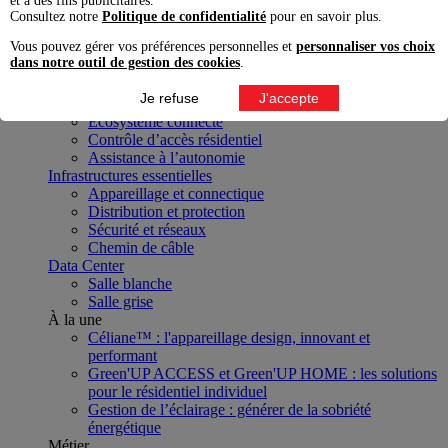
et à des fins publicitaires.
Projet
Consultez notre
Politique de confidentialité
pour en savoir plus.
Transition énergétique
Vous pouvez gérer vos préférences personnelles et
personnaliser vos choix
Mobilité électrique et énergies renouvelables
dans notre outil de gestion des cookies
.
Pilotage, efficacité et continuité énergétique
Distribution et puissance
Je refuse
J'accepte
Modes de vie numériques
Écosystème connecté
Contrôle d’accès résidentiel
Assistance à l’autonomie
Infrastructures essentielles
Appareillage et connectique
Distribution et protection
Sécurité et réseaux
Chemin de câble
Data Center
Salle blanche
Salle grise
À la une
Céliane™ : l'appareillage design, innovant et
performant
Green'UP ACCESS et Green'UP HOME : les solutions
pour le résidentiel individuel
Gestion de l’éclairage : générer de la sobriété
énergétique
Métier