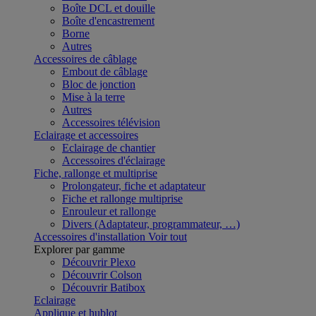
Boîte DCL et douille
Boîte d'encastrement
Borne
Autres
Accessoires de câblage
Embout de câblage
Bloc de jonction
Mise à la terre
Autres
Accessoires télévision
Eclairage et accessoires
Eclairage de chantier
Accessoires d'éclairage
Fiche, rallonge et multiprise
Prolongateur, fiche et adaptateur
Fiche et rallonge multiprise
Enrouleur et rallonge
Divers (Adaptateur, programmateur, …)
Accessoires d'installation
Voir tout
Explorer par gamme
Découvrir Plexo
Découvrir Colson
Découvrir Batibox
Eclairage
Applique et hublot