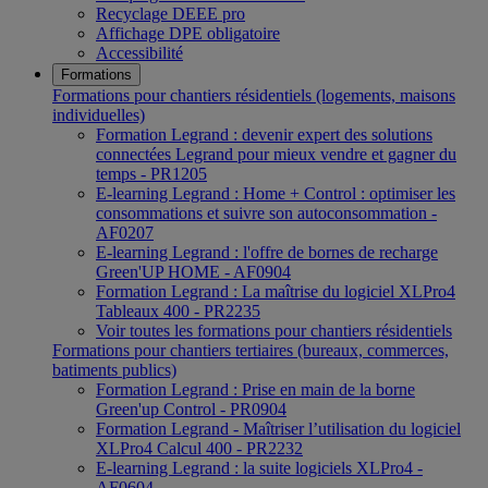
Recyclage DEEE pro
Affichage DPE obligatoire
Accessibilité
Formations
Formations pour chantiers résidentiels (logements, maisons
individuelles)
Formation Legrand : devenir expert des solutions
connectées Legrand pour mieux vendre et gagner du
temps - PR1205
E-learning Legrand : Home + Control : optimiser les
consommations et suivre son autoconsommation -
AF0207
E-learning Legrand : l'offre de bornes de recharge
Green'UP HOME - AF0904
Formation Legrand : La maîtrise du logiciel XLPro4
Tableaux 400 - PR2235
Voir toutes les formations pour chantiers résidentiels
Formations pour chantiers tertiaires (bureaux, commerces,
batiments publics)
Formation Legrand : Prise en main de la borne
Green'up Control - PR0904
Formation Legrand - Maîtriser l’utilisation du logiciel
XLPro4 Calcul 400 - PR2232
E-learning Legrand : la suite logiciels XLPro4 -
AF0604