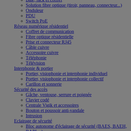
Solution fibre optique (tiroir, panneau, connecteur...)
Onduleur
PDU
Switch PoE
Réseau numérique résidentiel
Coffret de communication
Fibre optique résidentielle
Prise et connecteur RJ45
Câble cuivre
Accessoire cuivre
Téléphonie
Télévision
Interphonie & portier
Portier, visiophonie et interphonie individuel
Portier, visiophonie et interphonie collectif
Carillon et sonnerie
Sécurité des accès
Gâche, ventouse, serrure et poignée
Clavier codé
Centrale Vigik et accessoires
Bouton et poussoir anti-vandale
Intrusion
Eclairage de sécurité
Bloc autonome d'éclairage de sécurité (BAES, BAEH,