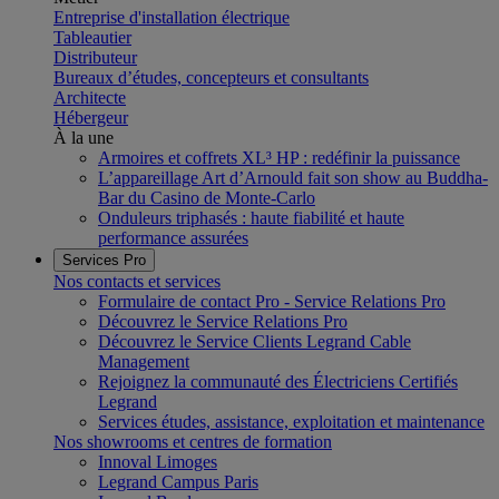
Entreprise d'installation électrique
Tableautier
Distributeur
Bureaux d’études, concepteurs et consultants
Architecte
Hébergeur
À la une
Armoires et coffrets XL³ HP : redéfinir la puissance
L’appareillage Art d’Arnould fait son show au Buddha-
Bar du Casino de Monte-Carlo
Onduleurs triphasés : haute fiabilité et haute
performance assurées
Services Pro
Nos contacts et services
Formulaire de contact Pro - Service Relations Pro
Découvrez le Service Relations Pro
Découvrez le Service Clients Legrand Cable
Management
Rejoignez la communauté des Électriciens Certifiés
Legrand
Services études, assistance, exploitation et maintenance
Nos showrooms et centres de formation
Innoval Limoges
Legrand Campus Paris