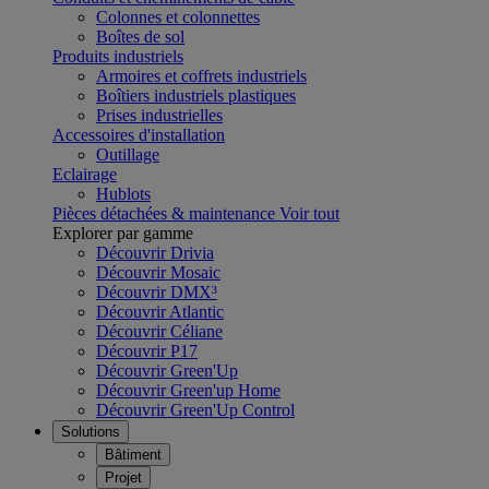
Colonnes et colonnettes
Boîtes de sol
Produits industriels
Armoires et coffrets industriels
Boîtiers industriels plastiques
Prises industrielles
Accessoires d'installation
Outillage
Eclairage
Hublots
Pièces détachées & maintenance
Voir tout
Explorer par gamme
Découvrir Drivia
Découvrir Mosaic
Découvrir DMX³
Découvrir Atlantic
Découvrir Céliane
Découvrir P17
Découvrir Green'Up
Découvrir Green'up Home
Découvrir Green'Up Control
Solutions
Bâtiment
Projet