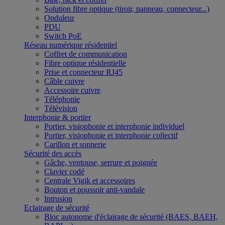
Solution fibre optique (tiroir, panneau, connecteur...)
Onduleur
PDU
Switch PoE
Réseau numérique résidentiel
Coffret de communication
Fibre optique résidentielle
Prise et connecteur RJ45
Câble cuivre
Accessoire cuivre
Téléphonie
Télévision
Interphonie & portier
Portier, visiophonie et interphonie individuel
Portier, visiophonie et interphonie collectif
Carillon et sonnerie
Sécurité des accès
Gâche, ventouse, serrure et poignée
Clavier codé
Centrale Vigik et accessoires
Bouton et poussoir anti-vandale
Intrusion
Eclairage de sécurité
Bloc autonome d'éclairage de sécurité (BAES, BAEH,