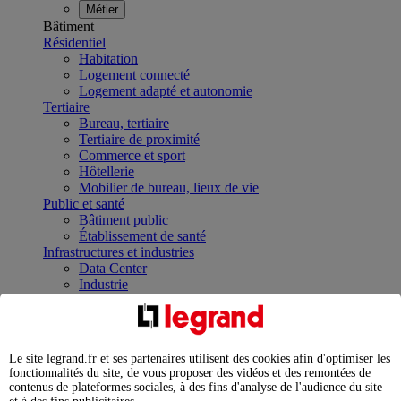
Métier
Bâtiment
Résidentiel
Habitation
Logement connecté
Logement adapté et autonomie
Tertiaire
Bureau, tertiaire
Tertiaire de proximité
Commerce et sport
Hôtellerie
Mobilier de bureau, lieux de vie
Public et santé
Bâtiment public
Établissement de santé
Infrastructures et industries
Data Center
Industrie
Infrastructures
À la une
Contrôler et planifier le fonctionnement des appareils
électriques avec le contacteur connecté
Le site legrand.fr et ses partenaires utilisent des cookies afin d'optimiser les
Répartir et optimiser son tableau électrique
fonctionnalités du site, de vous proposer des vidéos et des remontées de
Legrand Data Center Solutions : concentrer les
contenus de plateformes sociales, à des fins d'analyse de l'audience du site
expertises au service de vos performances