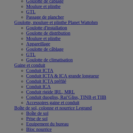
Goulotte de câblage
Moulure et plinthe
GTL
Passage de plancher
Goulotte, moulure et plinthe Planet Wattohm
Goulotte d'installation
Goulotte de distribution
Moulure et plinthe
Appareillage
Goulotte de câblage
GTL
Goulotte de climatisation
Gaine et conduit
Conduit ICTA
Conduit ICTA & ICA grande longueur
Conduit ICTA préfilé
Conduit ICA
Conduit rigide IRL, MRL
Conduit duogliss, Rai’Gliss, TINB et TIIB
Accessoires gaine et conduit
Boîte de sol, colonne et nourrice Legrand
Boîte de sol
Prise de sol
Equipement du bureau
Bloc nourrice