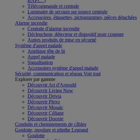
BAPI…)
Télécommande et centrale
Luminaire de secours sur source centrale
Accessoires, étiquettes, pictogrammes, pièces détachées
Alarme incendie
Centrale d'alarme incendie
Déclencheur, détecteur et dispositif pour coupure
Autres produits de mise en sécurité
Système d'appel malade
Applique tête de lit
Appel malade
Signalisation
Accessoires système d'appel malade
Sécurité, communication et réseau
Voir tout
Explorer par gamme
Découvrir Art d'Arnould
Découvrir Living Now
Découvrir Drivia
Découvrir Plexo
Découvrir Mosaic
Découvrir Céliane
Découvrir Dooxie
Conduits et cheminements de câbles
Goulotte, moulure et plinthe Legrand
Goulotte