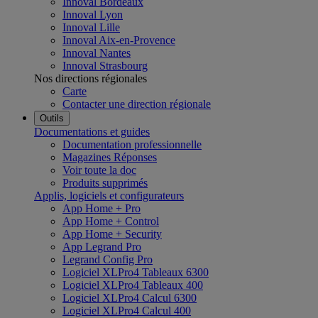
Innoval Bordeaux
Innoval Lyon
Innoval Lille
Innoval Aix-en-Provence
Innoval Nantes
Innoval Strasbourg
Nos directions régionales
Carte
Contacter une direction régionale
Outils
Documentations et guides
Documentation professionnelle
Magazines Réponses
Voir toute la doc
Produits supprimés
Applis, logiciels et configurateurs
App Home + Pro
App Home + Control
App Home + Security
App Legrand Pro
Legrand Config Pro
Logiciel XLPro4 Tableaux 6300
Logiciel XLPro4 Tableaux 400
Logiciel XLPro4 Calcul 6300
Logiciel XLPro4 Calcul 400