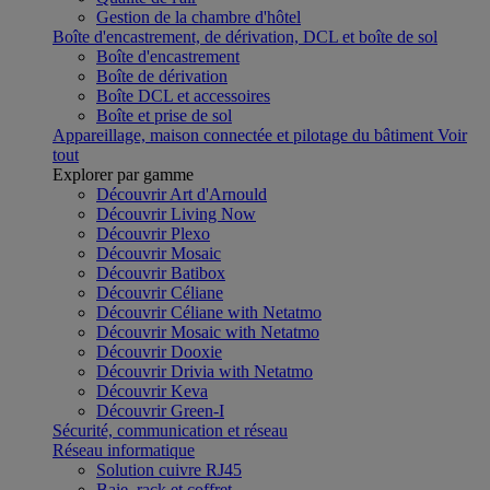
Gestion de la chambre d'hôtel
Boîte d'encastrement, de dérivation, DCL et boîte de sol
Boîte d'encastrement
Boîte de dérivation
Boîte DCL et accessoires
Boîte et prise de sol
Appareillage, maison connectée et pilotage du bâtiment
Voir
tout
Explorer par gamme
Découvrir Art d'Arnould
Découvrir Living Now
Découvrir Plexo
Découvrir Mosaic
Découvrir Batibox
Découvrir Céliane
Découvrir Céliane with Netatmo
Découvrir Mosaic with Netatmo
Découvrir Dooxie
Découvrir Drivia with Netatmo
Découvrir Keva
Découvrir Green-I
Sécurité, communication et réseau
Réseau informatique
Solution cuivre RJ45
Baie, rack et coffret