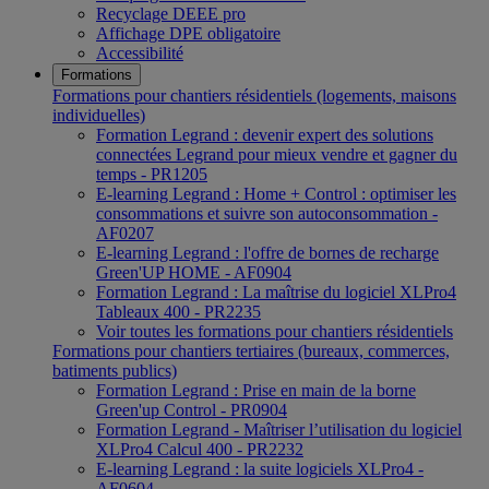
Recyclage DEEE pro
Affichage DPE obligatoire
Accessibilité
Formations
Formations pour chantiers résidentiels (logements, maisons
individuelles)
Formation Legrand : devenir expert des solutions
connectées Legrand pour mieux vendre et gagner du
temps - PR1205
E-learning Legrand : Home + Control : optimiser les
consommations et suivre son autoconsommation -
AF0207
E-learning Legrand : l'offre de bornes de recharge
Green'UP HOME - AF0904
Formation Legrand : La maîtrise du logiciel XLPro4
Tableaux 400 - PR2235
Voir toutes les formations pour chantiers résidentiels
Formations pour chantiers tertiaires (bureaux, commerces,
batiments publics)
Formation Legrand : Prise en main de la borne
Green'up Control - PR0904
Formation Legrand - Maîtriser l’utilisation du logiciel
XLPro4 Calcul 400 - PR2232
E-learning Legrand : la suite logiciels XLPro4 -
AF0604