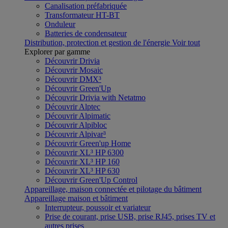
Canalisation préfabriquée
Transformateur HT-BT
Onduleur
Batteries de condensateur
Distribution, protection et gestion de l'énergie
Voir tout
Explorer par gamme
Découvrir Drivia
Découvrir Mosaic
Découvrir DMX³
Découvrir Green'Up
Découvrir Drivia with Netatmo
Découvrir Alptec
Découvrir Alpimatic
Découvrir Alpibloc
Découvrir Alpivar³
Découvrir Green'up Home
Découvrir XL³ HP 6300
Découvrir XL³ HP 160
Découvrir XL³ HP 630
Découvrir Green'Up Control
Appareillage, maison connectée et pilotage du bâtiment
Appareillage maison et bâtiment
Interrupteur, poussoir et variateur
Prise de courant, prise USB, prise RJ45, prises TV et
autres prises