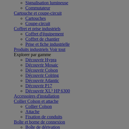
Signalisation lumineuse
Commutateur
Cartouche et coupe-circuit
Cartouches
Coupe-circuit
Coffret et prise industriels
Coffret d'équipement
Coffret de chantier
Prise et fiche industrielle
Produits industriels
Voir tout
Explorer par gamme
Découvrir Hypra
Découvrir Mosaic
Découvrir Colson
Découvrir Colring
Découvrir Atlantic
Découvrir P17
Découvrir XL³ HP 6300
Accessoires d'installation
Collier Colson et attache
Collier Colson
Attache
Fixation de conduits
Boîte et borne de connexion
Boîte de dérivation