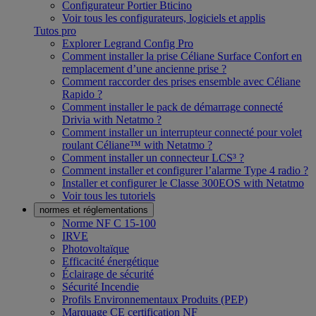
Configurateur Portier Bticino
Voir tous les configurateurs, logiciels et applis
Tutos pro
Explorer Legrand Config Pro
Comment installer la prise Céliane Surface Confort en
remplacement d’une ancienne prise ?
Comment raccorder des prises ensemble avec Céliane
Rapido ?
Comment installer le pack de démarrage connecté
Drivia with Netatmo ?
Comment installer un interrupteur connecté pour volet
roulant Céliane™ with Netatmo ?
Comment installer un connecteur LCS³ ?
Comment installer et configurer l’alarme Type 4 radio ?
Installer et configurer le Classe 300EOS with Netatmo
Voir tous les tutoriels
normes et réglementations
Norme NF C 15-100
IRVE
Photovoltaïque
Efficacité énergétique
Éclairage de sécurité
Sécurité Incendie
Profils Environnementaux Produits (PEP)
Marquage CE certification NF