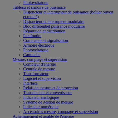
Photovoltaïque
Tableau et armoire de puissance
Disjoncteur et interrupteur de puissance (boîtier ouvert
et moulé)
Disjoncteur et interrupteur modulaire
Bloc différentiel puissance modulaire
Répartition et distribution
Parafoudre
Commande et signalisation
Armoire électrique
Photovoltaïque
Cartouche
Mesure, comptage et supervision
Compteur d'énergie
Centrale de mesure
Transformateur
Logiciel et supervision
Interface
Relais de mesure et de protection
Transducteur et convertisseur
Indicateur analogique
Système de gestion de mesure
Indicateur numérique
Accessoires mesure, comptage et supervision
Acheminement et qualité de l'énergie