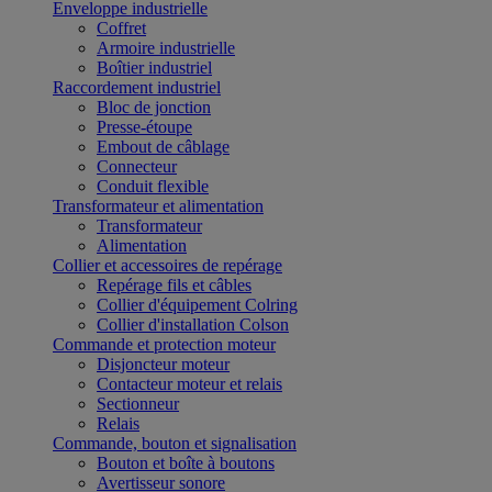
Enveloppe industrielle
Coffret
Armoire industrielle
Boîtier industriel
Raccordement industriel
Bloc de jonction
Presse-étoupe
Embout de câblage
Connecteur
Conduit flexible
Transformateur et alimentation
Transformateur
Alimentation
Collier et accessoires de repérage
Repérage fils et câbles
Collier d'équipement Colring
Collier d'installation Colson
Commande et protection moteur
Disjoncteur moteur
Contacteur moteur et relais
Sectionneur
Relais
Commande, bouton et signalisation
Bouton et boîte à boutons
Avertisseur sonore