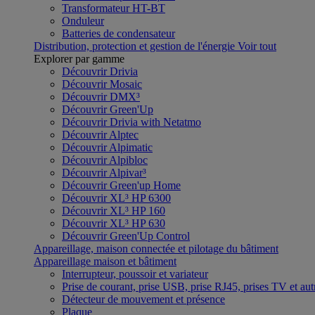
Transformateur HT-BT
Onduleur
Batteries de condensateur
Distribution, protection et gestion de l'énergie
Voir tout
Explorer par gamme
Découvrir Drivia
Découvrir Mosaic
Découvrir DMX³
Découvrir Green'Up
Découvrir Drivia with Netatmo
Découvrir Alptec
Découvrir Alpimatic
Découvrir Alpibloc
Découvrir Alpivar³
Découvrir Green'up Home
Découvrir XL³ HP 6300
Découvrir XL³ HP 160
Découvrir XL³ HP 630
Découvrir Green'Up Control
Appareillage, maison connectée et pilotage du bâtiment
Appareillage maison et bâtiment
Interrupteur, poussoir et variateur
Prise de courant, prise USB, prise RJ45, prises TV et aut
Détecteur de mouvement et présence
Plaque