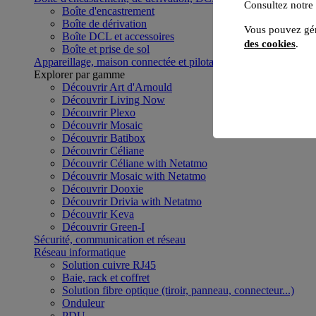
Consultez notre
Boîte d'encastrement
Boîte de dérivation
Vous pouvez gér
Boîte DCL et accessoires
des cookies
.
Boîte et prise de sol
Appareillage, maison connectée et pilotage du bâtiment
Voir to
Explorer par gamme
Découvrir Art d'Arnould
Découvrir Living Now
Découvrir Plexo
Découvrir Mosaic
Découvrir Batibox
Découvrir Céliane
Découvrir Céliane with Netatmo
Découvrir Mosaic with Netatmo
Découvrir Dooxie
Découvrir Drivia with Netatmo
Découvrir Keva
Découvrir Green-I
Sécurité, communication et réseau
Réseau informatique
Solution cuivre RJ45
Baie, rack et coffret
Solution fibre optique (tiroir, panneau, connecteur...)
Onduleur
PDU