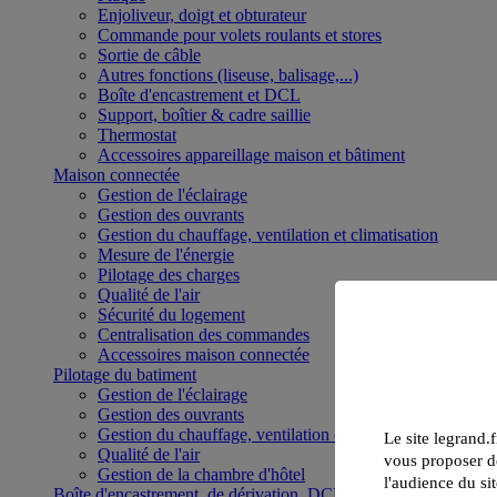
Enjoliveur, doigt et obturateur
Commande pour volets roulants et stores
Sortie de câble
Autres fonctions (liseuse, balisage,...)
Boîte d'encastrement et DCL
Support, boîtier & cadre saillie
Thermostat
Accessoires appareillage maison et bâtiment
Maison connectée
Gestion de l'éclairage
Gestion des ouvrants
Gestion du chauffage, ventilation et climatisation
Mesure de l'énergie
Pilotage des charges
Qualité de l'air
Sécurité du logement
Centralisation des commandes
Accessoires maison connectée
Pilotage du batiment
Gestion de l'éclairage
Gestion des ouvrants
Gestion du chauffage, ventilation et climatisation
Le site legrand.f
Qualité de l'air
vous proposer de
Gestion de la chambre d'hôtel
l'audience du sit
Boîte d'encastrement, de dérivation, DCL et boîte de sol