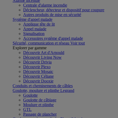
Alarme incendie
Centrale d'alarme incendie
Déclencheur, détecteur et dispositif pour coupure
Autres produits de mise en sécurité
Système d'appel malade
Applique tête de lit
Appel malade
Signalisation
Accessoires système d'appel malade
Sécurité, communication et réseau
Voir tout
Explorer par gamme
Découvrir Art d'Arnould
Découvrir Living Now
Découvrir Drivia
Découvrir Plexo
Découvrir Mosaic
Découvrir Céliane
Découvrir Dooxie
Conduits et cheminements de câbles
Goulotte, moulure et plinthe Legrand
Goulotte
Goulotte de câblage
Moulure et plinthe
GTL
Passage de plancher