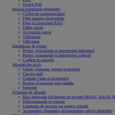
Switch PoE
Réseau numérique résidentiel
Coffret de communication
Fibre optique résidentielle
Prise et connecteur RJ45
Câble cuivre
Accessoire cuivre
Téléphonie
Télévision
Interphonie & portier
Portier, visiophonie et interphonie individuel
Portier, visiophonie et interphonie collectif
Carillon et sonnerie
Sécurité des accès
Gâche, ventouse, serrure et poignée
Clavier codé
Centrale Vigik et accessoires
Bouton et poussoir anti-vandale
Intrusion
Eclairage de sécurité
Bloc autonome d'éclairage de sécurité (BAES, BAEH,
Télécommande et centrale
Luminaire de secours sur source centrale
Accessoires, étiquettes, pictogrammes, pièces détachées