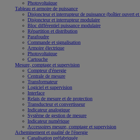
Photovoltaïque
Tableau et armoire de puissance
Disjoncteur et interrupteur de puissance (boîtier ouvert e
Disjoncteur et interrupteur modulaire
Bloc différentiel puissance modulaire
Répartition et distribution
Parafoudre
Commande et signalisation
Armoire électrique
Photovoltaïque
Cartouche
Mesure, comptage et supervision
Compteur d'énergie
Centrale de mesure
Transformateur
Logiciel et supervision
Interface
Relais de mesure et de protection
Transducteur et convertisseur
Indicateur analogique
Système de gestion de mesure
Indicateur numérique
Accessoires mesure, comptage et supervision
Acheminement et qualité de l'énergie
Canalisation préfabriquée