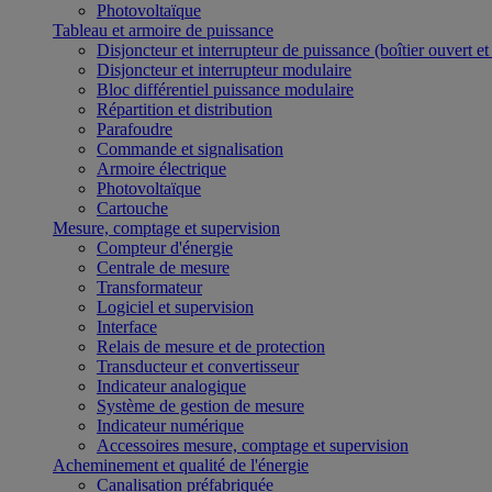
Photovoltaïque
Tableau et armoire de puissance
Disjoncteur et interrupteur de puissance (boîtier ouvert e
Disjoncteur et interrupteur modulaire
Bloc différentiel puissance modulaire
Répartition et distribution
Parafoudre
Commande et signalisation
Armoire électrique
Photovoltaïque
Cartouche
Mesure, comptage et supervision
Compteur d'énergie
Centrale de mesure
Transformateur
Logiciel et supervision
Interface
Relais de mesure et de protection
Transducteur et convertisseur
Indicateur analogique
Système de gestion de mesure
Indicateur numérique
Accessoires mesure, comptage et supervision
Acheminement et qualité de l'énergie
Canalisation préfabriquée