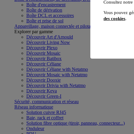
Consultez notre
Boîte d'encastrement
Boîte de dérivation
Vous pouvez gér
Boîte DCL et accessoires
des cookies
.
Boîte et prise de sol
Appareillage, maison connectée et pilotage du bâtiment
Voir to
Explorer par gamme
Découvrir Art d'Arnould
Découvrir Living Now
Découvrir Plexo
Découvrir Mosaic
Découvrir Batibox
Découvrir Céliane
Découvrir Céliane with Netatmo
Découvrir Mosaic with Netatmo
Découvrir Dooxie
Découvrir Drivia with Netatmo
Découvrir Keva
Découvrir Green-I
Sécurité, communication et réseau
Réseau informatique
Solution cuivre RJ45
Baie, rack et coffret
Solution fibre optique (tiroir, panneau, connecteur...)
Onduleur
PDU