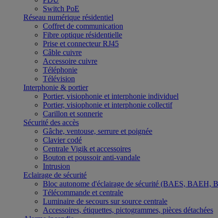
Switch PoE
Réseau numérique résidentiel
Coffret de communication
Fibre optique résidentielle
Prise et connecteur RJ45
Câble cuivre
Accessoire cuivre
Téléphonie
Télévision
Interphonie & portier
Portier, visiophonie et interphonie individuel
Portier, visiophonie et interphonie collectif
Carillon et sonnerie
Sécurité des accès
Gâche, ventouse, serrure et poignée
Clavier codé
Centrale Vigik et accessoires
Bouton et poussoir anti-vandale
Intrusion
Eclairage de sécurité
Bloc autonome d'éclairage de sécurité (BAES, BAEH,
Télécommande et centrale
Luminaire de secours sur source centrale
Accessoires, étiquettes, pictogrammes, pièces détachées