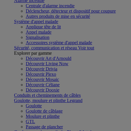
Alarme incendie
Centrale d'alarme incendie
Déclencheur, détecteur et dispositif pour coupure
Autres produits de mise en sécurité
Système d'appel malade
Applique tête de lit
Appel malade
Signalisation
Accessoires système d'appel malade
Sécurité, communication et réseau
Voir tout
Explorer par gamme
Découvrir Art d'Arnould
Découvrir Living Now
Découvrir Drivia
Découvrir Plexo
Découvrir Mosaic
Découvrir Céliane
Découvrir Dooxie
Conduits et cheminements de câbles
Goulotte, moulure et plinthe Legrand
Goulotte
Goulotte de câblage
Moulure et plinthe
GTL
Passage de plancher