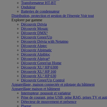
Transformateur HT-BT
Onduleur
Batteries de condensateur
Distribution, protection et gestion de l'énergie
Voir tout
Explorer par gamme
Découvrir Drivia
Découvrir Mosaic
Découvrir DMX³
Découvrir Green'Up
Découvrir Drivia with Netatmo
Découvrir Alptec
Découvrir Alpimatic
Découvrir Alpibloc
Découvrir Alpivar³
Découvrir Green'up Home
Découvrir XL³ HP 6300
Découvrir XL³ HP 160
Découvrir XL³ HP 630
Découvrir Green'Up Control
Appareillage, maison connectée et pilotage du bâtiment
Appareillage maison et bâtiment
Interrupteur, poussoir et variateur
Prise de courant, prise USB, prise RJ45, prises TV et aut
Détecteur de mouvement et présence
Plaque