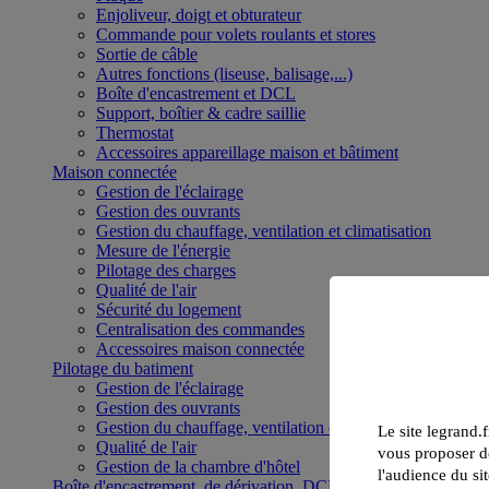
Enjoliveur, doigt et obturateur
Commande pour volets roulants et stores
Sortie de câble
Autres fonctions (liseuse, balisage,...)
Boîte d'encastrement et DCL
Support, boîtier & cadre saillie
Thermostat
Accessoires appareillage maison et bâtiment
Maison connectée
Gestion de l'éclairage
Gestion des ouvrants
Gestion du chauffage, ventilation et climatisation
Mesure de l'énergie
Pilotage des charges
Qualité de l'air
Sécurité du logement
Centralisation des commandes
Accessoires maison connectée
Pilotage du batiment
Gestion de l'éclairage
Gestion des ouvrants
Gestion du chauffage, ventilation et climatisation
Le site legrand.f
Qualité de l'air
vous proposer de
Gestion de la chambre d'hôtel
l'audience du sit
Boîte d'encastrement, de dérivation, DCL et boîte de sol