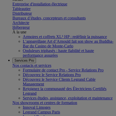
Entreprise d'installation électrique
Tableautier
Distributeur
Bureaux d’études, concepteurs et consultants
Architecte
Hébergeur
À la une
Armoires et coffrets XL³ HP : redéfinir la puissance
L’appareillage Art d’Arnould fait son show au Buddha-
Bar du Casino de Monte-Carlo
Onduleurs triphasés : haute fiabilité et haute
performance assurées
Services Pro
Nos contacts et services
Formulaire de contact Pro - Service Relations Pro
Découvrez le Service Relations Pro
Découvrez le Service Clients Legrand Cable
Management
Rejoignez la communauté des Électriciens Certifiés
Legrand
Services études, assistance, exploitation et maintenance
Nos showrooms et centres de formation
Innoval Limoges
Legrand Campus Paris