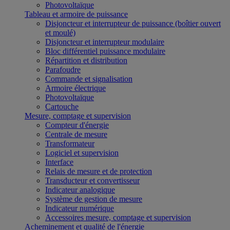
Photovoltaïque
Tableau et armoire de puissance
Disjoncteur et interrupteur de puissance (boîtier ouvert
et moulé)
Disjoncteur et interrupteur modulaire
Bloc différentiel puissance modulaire
Répartition et distribution
Parafoudre
Commande et signalisation
Armoire électrique
Photovoltaïque
Cartouche
Mesure, comptage et supervision
Compteur d'énergie
Centrale de mesure
Transformateur
Logiciel et supervision
Interface
Relais de mesure et de protection
Transducteur et convertisseur
Indicateur analogique
Système de gestion de mesure
Indicateur numérique
Accessoires mesure, comptage et supervision
Acheminement et qualité de l'énergie