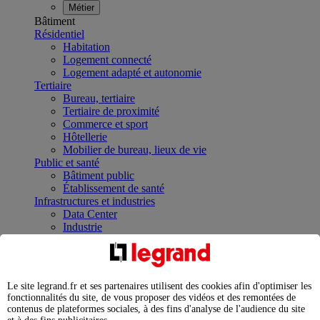
Métier
Bâtiment
Résidentiel
Habitation
Logement connecté
Logement adapté et autonomie
Tertiaire
Bureau, tertiaire
Tertiaire de proximité
Commerce et sport
Hôtellerie
Mobilier de bureau, lieux de vie
Public et santé
Bâtiment public
Établissement de santé
Infrastructures et industries
Data Center
Industrie
Infrastructures
À la une
Contrôler et planifier le fonctionnement des appareils
électriques avec le contacteur connecté
Le site legrand.fr et ses partenaires utilisent des cookies afin d'optimiser les
Répartir et optimiser son tableau électrique
fonctionnalités du site, de vous proposer des vidéos et des remontées de
Legrand Data Center Solutions : concentrer les
contenus de plateformes sociales, à des fins d'analyse de l'audience du site
expertises au service de vos performances