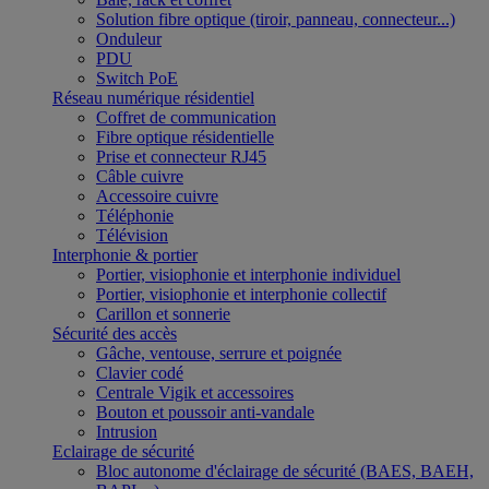
Solution fibre optique (tiroir, panneau, connecteur...)
Onduleur
PDU
Switch PoE
Réseau numérique résidentiel
Coffret de communication
Fibre optique résidentielle
Prise et connecteur RJ45
Câble cuivre
Accessoire cuivre
Téléphonie
Télévision
Interphonie & portier
Portier, visiophonie et interphonie individuel
Portier, visiophonie et interphonie collectif
Carillon et sonnerie
Sécurité des accès
Gâche, ventouse, serrure et poignée
Clavier codé
Centrale Vigik et accessoires
Bouton et poussoir anti-vandale
Intrusion
Eclairage de sécurité
Bloc autonome d'éclairage de sécurité (BAES, BAEH,