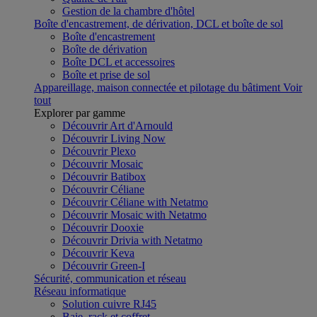
Gestion de la chambre d'hôtel
Boîte d'encastrement, de dérivation, DCL et boîte de sol
Boîte d'encastrement
Boîte de dérivation
Boîte DCL et accessoires
Boîte et prise de sol
Appareillage, maison connectée et pilotage du bâtiment
Voir
tout
Explorer par gamme
Découvrir Art d'Arnould
Découvrir Living Now
Découvrir Plexo
Découvrir Mosaic
Découvrir Batibox
Découvrir Céliane
Découvrir Céliane with Netatmo
Découvrir Mosaic with Netatmo
Découvrir Dooxie
Découvrir Drivia with Netatmo
Découvrir Keva
Découvrir Green-I
Sécurité, communication et réseau
Réseau informatique
Solution cuivre RJ45
Baie, rack et coffret