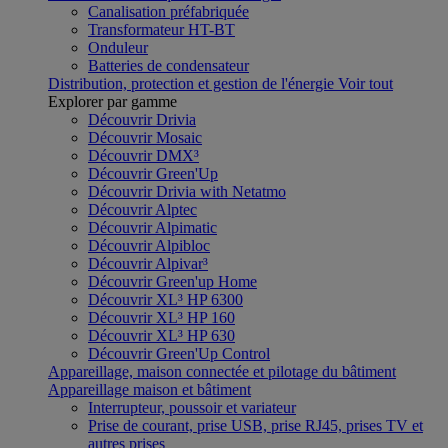
Canalisation préfabriquée
Transformateur HT-BT
Onduleur
Batteries de condensateur
Distribution, protection et gestion de l'énergie
Voir tout
Explorer par gamme
Découvrir Drivia
Découvrir Mosaic
Découvrir DMX³
Découvrir Green'Up
Découvrir Drivia with Netatmo
Découvrir Alptec
Découvrir Alpimatic
Découvrir Alpibloc
Découvrir Alpivar³
Découvrir Green'up Home
Découvrir XL³ HP 6300
Découvrir XL³ HP 160
Découvrir XL³ HP 630
Découvrir Green'Up Control
Appareillage, maison connectée et pilotage du bâtiment
Appareillage maison et bâtiment
Interrupteur, poussoir et variateur
Prise de courant, prise USB, prise RJ45, prises TV et
autres prises