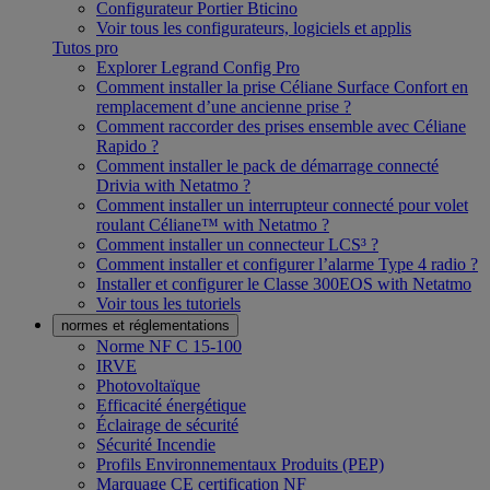
Configurateur Portier Bticino
Voir tous les configurateurs, logiciels et applis
Tutos pro
Explorer Legrand Config Pro
Comment installer la prise Céliane Surface Confort en
remplacement d’une ancienne prise ?
Comment raccorder des prises ensemble avec Céliane
Rapido ?
Comment installer le pack de démarrage connecté
Drivia with Netatmo ?
Comment installer un interrupteur connecté pour volet
roulant Céliane™ with Netatmo ?
Comment installer un connecteur LCS³ ?
Comment installer et configurer l’alarme Type 4 radio ?
Installer et configurer le Classe 300EOS with Netatmo
Voir tous les tutoriels
normes et réglementations
Norme NF C 15-100
IRVE
Photovoltaïque
Efficacité énergétique
Éclairage de sécurité
Sécurité Incendie
Profils Environnementaux Produits (PEP)
Marquage CE certification NF