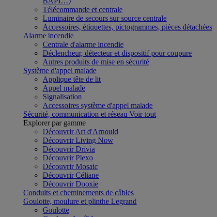
BAPI…)
Télécommande et centrale
Luminaire de secours sur source centrale
Accessoires, étiquettes, pictogrammes, pièces détachées
Alarme incendie
Centrale d'alarme incendie
Déclencheur, détecteur et dispositif pour coupure
Autres produits de mise en sécurité
Système d'appel malade
Applique tête de lit
Appel malade
Signalisation
Accessoires système d'appel malade
Sécurité, communication et réseau
Voir tout
Explorer par gamme
Découvrir Art d'Arnould
Découvrir Living Now
Découvrir Drivia
Découvrir Plexo
Découvrir Mosaic
Découvrir Céliane
Découvrir Dooxie
Conduits et cheminements de câbles
Goulotte, moulure et plinthe Legrand
Goulotte