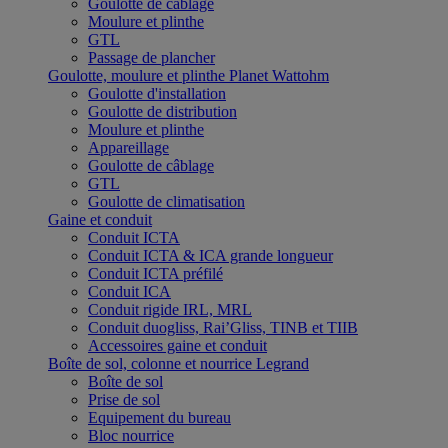
Goulotte de câblage
Moulure et plinthe
GTL
Passage de plancher
Goulotte, moulure et plinthe Planet Wattohm
Goulotte d'installation
Goulotte de distribution
Moulure et plinthe
Appareillage
Goulotte de câblage
GTL
Goulotte de climatisation
Gaine et conduit
Conduit ICTA
Conduit ICTA & ICA grande longueur
Conduit ICTA préfilé
Conduit ICA
Conduit rigide IRL, MRL
Conduit duogliss, Rai’Gliss, TINB et TIIB
Accessoires gaine et conduit
Boîte de sol, colonne et nourrice Legrand
Boîte de sol
Prise de sol
Equipement du bureau
Bloc nourrice