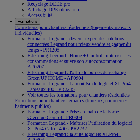
Recyclage DEEE pro
Affichage DPE obligatoire
Accessibilité
Formations
Formations pour chantiers résidentiels (logements, maisons
individuelles)
Formation Legrand : devenir expert des solutions
connectées Legrand pour mieux vendre et gagner du
temps - PR1205
E-learning Legrand : Home + Control : optimiser les
consommations et suivre son autoconsommation -
AF0207
E-learning Legrand : l'offre de bornes de recharge
Green'UP HOME - AF0904
Formation Legrand : La maîtrise du logiciel XLPro4
Tableaux 400 - PR2235
Voir toutes les formations pour chantiers résidentiels
Formations pour chantiers tertiaires (bureaux, commerces,
batiments publics)
Formation Legrand : Prise en main de la borne
Green'up Control - PR0904
Formation Legrand - Maîtriser l’utilisation du logiciel
XLPro4 Calcul 400 - PR2232
E-learning Legrand : la suite logiciels XLPro4 -
AF0604