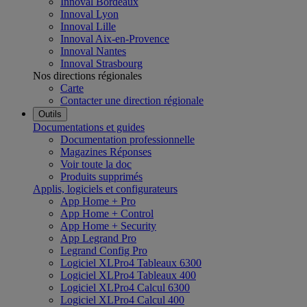
Innoval Bordeaux
Innoval Lyon
Innoval Lille
Innoval Aix-en-Provence
Innoval Nantes
Innoval Strasbourg
Nos directions régionales
Carte
Contacter une direction régionale
Outils
Documentations et guides
Documentation professionnelle
Magazines Réponses
Voir toute la doc
Produits supprimés
Applis, logiciels et configurateurs
App Home + Pro
App Home + Control
App Home + Security
App Legrand Pro
Legrand Config Pro
Logiciel XLPro4 Tableaux 6300
Logiciel XLPro4 Tableaux 400
Logiciel XLPro4 Calcul 6300
Logiciel XLPro4 Calcul 400