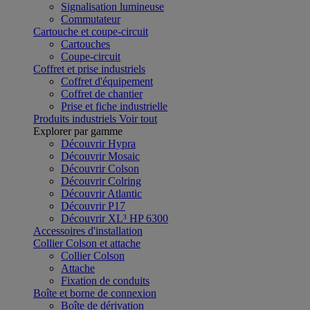
Signalisation lumineuse
Commutateur
Cartouche et coupe-circuit
Cartouches
Coupe-circuit
Coffret et prise industriels
Coffret d'équipement
Coffret de chantier
Prise et fiche industrielle
Produits industriels
Voir tout
Explorer par gamme
Découvrir Hypra
Découvrir Mosaic
Découvrir Colson
Découvrir Colring
Découvrir Atlantic
Découvrir P17
Découvrir XL³ HP 6300
Accessoires d'installation
Collier Colson et attache
Collier Colson
Attache
Fixation de conduits
Boîte et borne de connexion
Boîte de dérivation