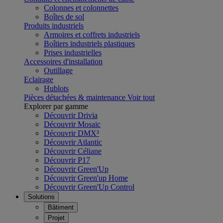
Colonnes et colonnettes
Boîtes de sol
Produits industriels
Armoires et coffrets industriels
Boîtiers industriels plastiques
Prises industrielles
Accessoires d'installation
Outillage
Eclairage
Hublots
Pièces détachées & maintenance
Voir tout
Explorer par gamme
Découvrir Drivia
Découvrir Mosaic
Découvrir DMX³
Découvrir Atlantic
Découvrir Céliane
Découvrir P17
Découvrir Green'Up
Découvrir Green'up Home
Découvrir Green'Up Control
Solutions
Bâtiment
Projet