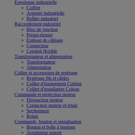
Enveloppe industrielle
Coffret
Armoire industrielle
Boîtier industriel
Raccordement industriel
Bloc de jonction
Presse-étoupe
Embout de câblage
Connecteur
Conduit flexible
Transformateur et alimentation
Transformateur
Alimentation
Collier et accessoires de repérage
Repérage fils et câbles
Collier d'équipement Colring
Collier d'installation Colson
Commande et protection moteur
Disjoncteur moteur
Contacteur moteur et relais
Sectionneur
Relais
Commande, bouton et signalisation
Bouton et boîte à boutons
Avertisseur sonore