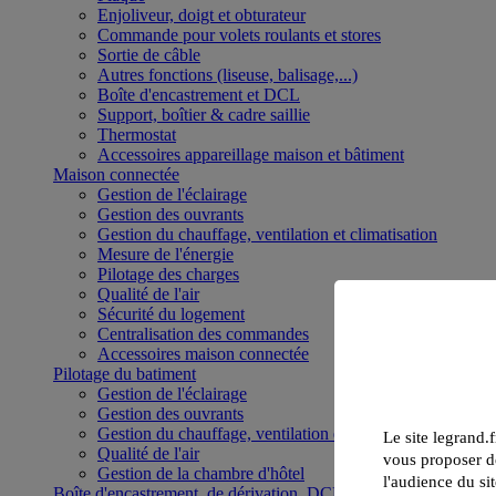
Enjoliveur, doigt et obturateur
Commande pour volets roulants et stores
Sortie de câble
Autres fonctions (liseuse, balisage,...)
Boîte d'encastrement et DCL
Support, boîtier & cadre saillie
Thermostat
Accessoires appareillage maison et bâtiment
Maison connectée
Gestion de l'éclairage
Gestion des ouvrants
Gestion du chauffage, ventilation et climatisation
Mesure de l'énergie
Pilotage des charges
Qualité de l'air
Sécurité du logement
Centralisation des commandes
Accessoires maison connectée
Pilotage du batiment
Gestion de l'éclairage
Gestion des ouvrants
Gestion du chauffage, ventilation et climatisation
Le site legrand.f
Qualité de l'air
vous proposer de
Gestion de la chambre d'hôtel
l'audience du sit
Boîte d'encastrement, de dérivation, DCL et boîte de sol