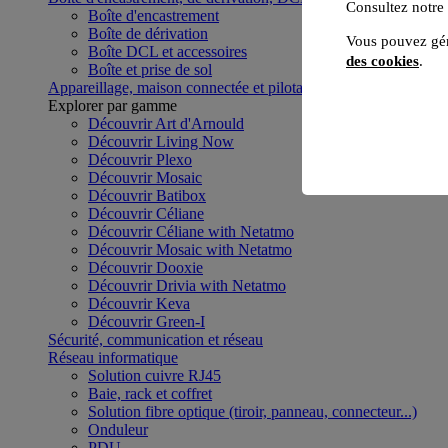
Consultez notre
Boîte d'encastrement
Boîte de dérivation
Vous pouvez gér
Boîte DCL et accessoires
des cookies
.
Boîte et prise de sol
Appareillage, maison connectée et pilotage du bâtiment
Voir to
Explorer par gamme
Découvrir Art d'Arnould
Découvrir Living Now
Découvrir Plexo
Découvrir Mosaic
Découvrir Batibox
Découvrir Céliane
Découvrir Céliane with Netatmo
Découvrir Mosaic with Netatmo
Découvrir Dooxie
Découvrir Drivia with Netatmo
Découvrir Keva
Découvrir Green-I
Sécurité, communication et réseau
Réseau informatique
Solution cuivre RJ45
Baie, rack et coffret
Solution fibre optique (tiroir, panneau, connecteur...)
Onduleur
PDU