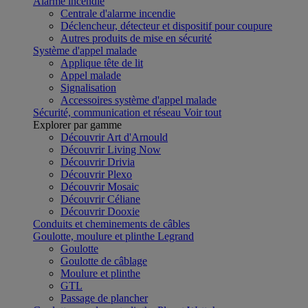
Alarme incendie
Centrale d'alarme incendie
Déclencheur, détecteur et dispositif pour coupure
Autres produits de mise en sécurité
Système d'appel malade
Applique tête de lit
Appel malade
Signalisation
Accessoires système d'appel malade
Sécurité, communication et réseau
Voir tout
Explorer par gamme
Découvrir Art d'Arnould
Découvrir Living Now
Découvrir Drivia
Découvrir Plexo
Découvrir Mosaic
Découvrir Céliane
Découvrir Dooxie
Conduits et cheminements de câbles
Goulotte, moulure et plinthe Legrand
Goulotte
Goulotte de câblage
Moulure et plinthe
GTL
Passage de plancher