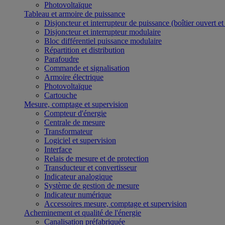
Photovoltaïque
Tableau et armoire de puissance
Disjoncteur et interrupteur de puissance (boîtier ouvert e
Disjoncteur et interrupteur modulaire
Bloc différentiel puissance modulaire
Répartition et distribution
Parafoudre
Commande et signalisation
Armoire électrique
Photovoltaïque
Cartouche
Mesure, comptage et supervision
Compteur d'énergie
Centrale de mesure
Transformateur
Logiciel et supervision
Interface
Relais de mesure et de protection
Transducteur et convertisseur
Indicateur analogique
Système de gestion de mesure
Indicateur numérique
Accessoires mesure, comptage et supervision
Acheminement et qualité de l'énergie
Canalisation préfabriquée