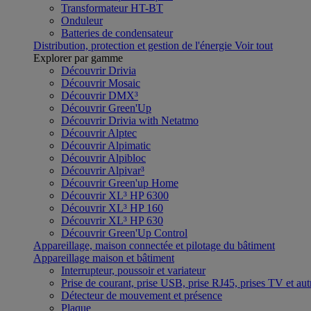
Transformateur HT-BT
Onduleur
Batteries de condensateur
Distribution, protection et gestion de l'énergie
Voir tout
Explorer par gamme
Découvrir Drivia
Découvrir Mosaic
Découvrir DMX³
Découvrir Green'Up
Découvrir Drivia with Netatmo
Découvrir Alptec
Découvrir Alpimatic
Découvrir Alpibloc
Découvrir Alpivar³
Découvrir Green'up Home
Découvrir XL³ HP 6300
Découvrir XL³ HP 160
Découvrir XL³ HP 630
Découvrir Green'Up Control
Appareillage, maison connectée et pilotage du bâtiment
Appareillage maison et bâtiment
Interrupteur, poussoir et variateur
Prise de courant, prise USB, prise RJ45, prises TV et aut
Détecteur de mouvement et présence
Plaque