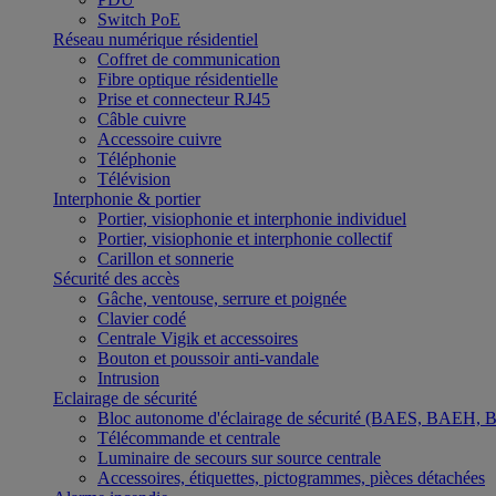
Switch PoE
Réseau numérique résidentiel
Coffret de communication
Fibre optique résidentielle
Prise et connecteur RJ45
Câble cuivre
Accessoire cuivre
Téléphonie
Télévision
Interphonie & portier
Portier, visiophonie et interphonie individuel
Portier, visiophonie et interphonie collectif
Carillon et sonnerie
Sécurité des accès
Gâche, ventouse, serrure et poignée
Clavier codé
Centrale Vigik et accessoires
Bouton et poussoir anti-vandale
Intrusion
Eclairage de sécurité
Bloc autonome d'éclairage de sécurité (BAES, BAEH,
Télécommande et centrale
Luminaire de secours sur source centrale
Accessoires, étiquettes, pictogrammes, pièces détachées