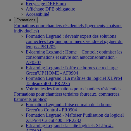
Recyclage DEEE pro
Affichage DPE obligatoire
Accessibilité
Formations
Formations pour chantiers résidentiels (logements, maisons
individuelles)
Formation Legrand : devenir expert des solutions
connectées Legrand pour mieux vendre et gagner du
temps - PR1205
E-learning Legrand : Home + Control : optimiser les
consommations et suivre son autoconsommation -
AF0207
E-learning Legrand : l'offre de bornes de recharge
Green'UP HOME - AF0904
Formation Legrand : La maîtrise du logiciel XLPro4
Tableaux 400 - PR2235
Voir toutes les formations pour chantiers résidentiels
Formations pour chantiers tertiaires (bureaux, commerces,
batiments publics)
Formation Legrand : Prise en main de la borne
Green'up Control - PR0904
Formation Legrand - Maîtriser l’utilisation du logiciel
XLPro4 Calcul 400 - PR2232
E-learning Legrand : la suite logiciels XLPro4 -
AF0604