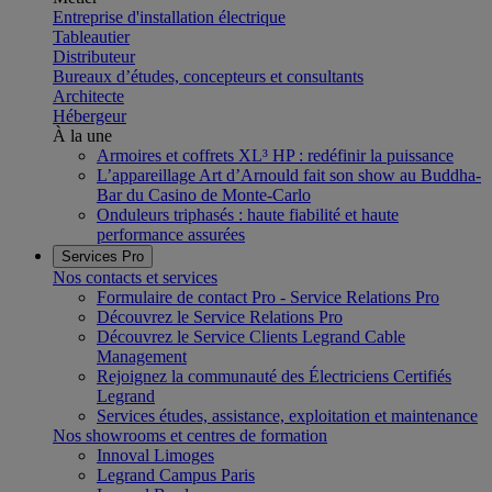
Entreprise d'installation électrique
Tableautier
Distributeur
Bureaux d’études, concepteurs et consultants
Architecte
Hébergeur
À la une
Armoires et coffrets XL³ HP : redéfinir la puissance
L’appareillage Art d’Arnould fait son show au Buddha-
Bar du Casino de Monte-Carlo
Onduleurs triphasés : haute fiabilité et haute
performance assurées
Services Pro
Nos contacts et services
Formulaire de contact Pro - Service Relations Pro
Découvrez le Service Relations Pro
Découvrez le Service Clients Legrand Cable
Management
Rejoignez la communauté des Électriciens Certifiés
Legrand
Services études, assistance, exploitation et maintenance
Nos showrooms et centres de formation
Innoval Limoges
Legrand Campus Paris