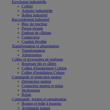
Enveloppe industrielle
Coffret
Armoire industrielle
Boîtier industriel
Raccordement industriel
Bloc de jonction
Presse-étoupe
Embout de câblage
Connecteur
Conduit flexible
Transformateur et alimentation
Transformateur
Alimentation
Collier et accessoires de repérage
Repérage fils et câbles
Collier d'équipement Colring
Collier d'installation Colson
Commande et protection moteur
Disjoncteur moteur
Contacteur moteur et relais
Sectionneur
Relais
Commande, bouton et signalisation
Bouton et boîte à boutons
Avertisseur sonore