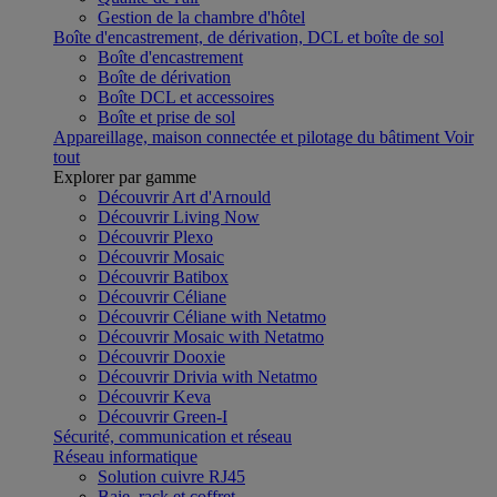
Gestion de la chambre d'hôtel
Boîte d'encastrement, de dérivation, DCL et boîte de sol
Boîte d'encastrement
Boîte de dérivation
Boîte DCL et accessoires
Boîte et prise de sol
Appareillage, maison connectée et pilotage du bâtiment
Voir
tout
Explorer par gamme
Découvrir Art d'Arnould
Découvrir Living Now
Découvrir Plexo
Découvrir Mosaic
Découvrir Batibox
Découvrir Céliane
Découvrir Céliane with Netatmo
Découvrir Mosaic with Netatmo
Découvrir Dooxie
Découvrir Drivia with Netatmo
Découvrir Keva
Découvrir Green-I
Sécurité, communication et réseau
Réseau informatique
Solution cuivre RJ45
Baie, rack et coffret