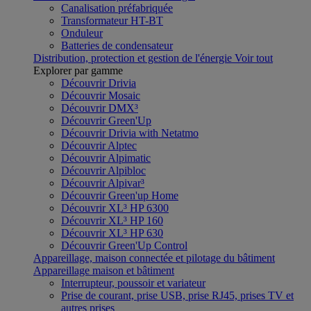
Canalisation préfabriquée
Transformateur HT-BT
Onduleur
Batteries de condensateur
Distribution, protection et gestion de l'énergie
Voir tout
Explorer par gamme
Découvrir Drivia
Découvrir Mosaic
Découvrir DMX³
Découvrir Green'Up
Découvrir Drivia with Netatmo
Découvrir Alptec
Découvrir Alpimatic
Découvrir Alpibloc
Découvrir Alpivar³
Découvrir Green'up Home
Découvrir XL³ HP 6300
Découvrir XL³ HP 160
Découvrir XL³ HP 630
Découvrir Green'Up Control
Appareillage, maison connectée et pilotage du bâtiment
Appareillage maison et bâtiment
Interrupteur, poussoir et variateur
Prise de courant, prise USB, prise RJ45, prises TV et
autres prises