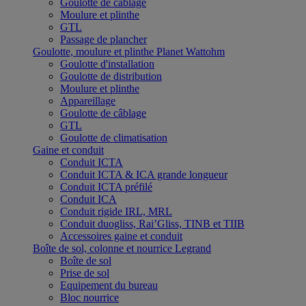
Goulotte de câblage
Moulure et plinthe
GTL
Passage de plancher
Goulotte, moulure et plinthe Planet Wattohm
Goulotte d'installation
Goulotte de distribution
Moulure et plinthe
Appareillage
Goulotte de câblage
GTL
Goulotte de climatisation
Gaine et conduit
Conduit ICTA
Conduit ICTA & ICA grande longueur
Conduit ICTA préfilé
Conduit ICA
Conduit rigide IRL, MRL
Conduit duogliss, Rai’Gliss, TINB et TIIB
Accessoires gaine et conduit
Boîte de sol, colonne et nourrice Legrand
Boîte de sol
Prise de sol
Equipement du bureau
Bloc nourrice