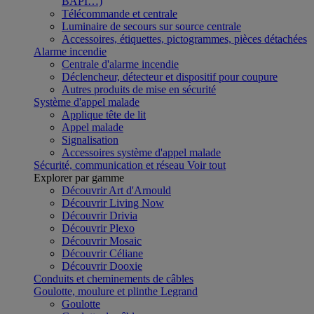
BAPI…)
Télécommande et centrale
Luminaire de secours sur source centrale
Accessoires, étiquettes, pictogrammes, pièces détachées
Alarme incendie
Centrale d'alarme incendie
Déclencheur, détecteur et dispositif pour coupure
Autres produits de mise en sécurité
Système d'appel malade
Applique tête de lit
Appel malade
Signalisation
Accessoires système d'appel malade
Sécurité, communication et réseau
Voir tout
Explorer par gamme
Découvrir Art d'Arnould
Découvrir Living Now
Découvrir Drivia
Découvrir Plexo
Découvrir Mosaic
Découvrir Céliane
Découvrir Dooxie
Conduits et cheminements de câbles
Goulotte, moulure et plinthe Legrand
Goulotte