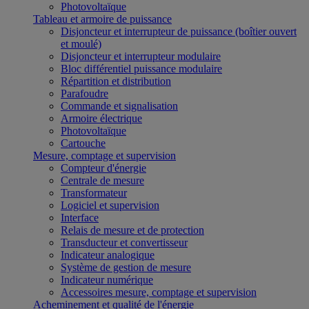
Photovoltaïque
Tableau et armoire de puissance
Disjoncteur et interrupteur de puissance (boîtier ouvert
et moulé)
Disjoncteur et interrupteur modulaire
Bloc différentiel puissance modulaire
Répartition et distribution
Parafoudre
Commande et signalisation
Armoire électrique
Photovoltaïque
Cartouche
Mesure, comptage et supervision
Compteur d'énergie
Centrale de mesure
Transformateur
Logiciel et supervision
Interface
Relais de mesure et de protection
Transducteur et convertisseur
Indicateur analogique
Système de gestion de mesure
Indicateur numérique
Accessoires mesure, comptage et supervision
Acheminement et qualité de l'énergie