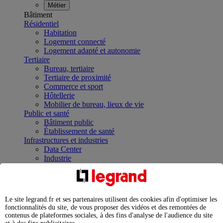
Métier
Bâtiment
Résidentiel
Habitation
Logement connecté
Logement adapté et autonomie
Tertiaire
Bureau, tertiaire
Tertiaire de proximité
Commerce et sport
Hôtellerie
Mobilier de bureau, lieux de vie
Public et santé
Bâtiment public
Établissement de santé
Infrastructures et industries
Data Center
Industrie
Infrastructures
À la une
Contrôler et planifier le fonctionnement des appareils
électriques avec le contacteur connecté
Le site legrand.fr et ses partenaires utilisent des cookies afin d'optimiser les
Répartir et optimiser son tableau électrique
fonctionnalités du site, de vous proposer des vidéos et des remontées de
Legrand Data Center Solutions : concentrer les
contenus de plateformes sociales, à des fins d'analyse de l'audience du site
expertises au service de vos performances