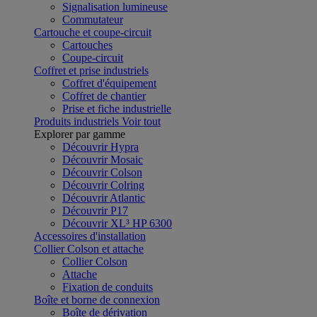
Signalisation lumineuse
Commutateur
Cartouche et coupe-circuit
Cartouches
Coupe-circuit
Coffret et prise industriels
Coffret d'équipement
Coffret de chantier
Prise et fiche industrielle
Produits industriels
Voir tout
Explorer par gamme
Découvrir Hypra
Découvrir Mosaic
Découvrir Colson
Découvrir Colring
Découvrir Atlantic
Découvrir P17
Découvrir XL³ HP 6300
Accessoires d'installation
Collier Colson et attache
Collier Colson
Attache
Fixation de conduits
Boîte et borne de connexion
Boîte de dérivation