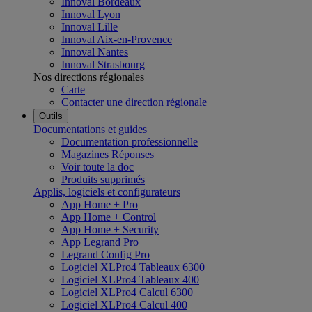
Innoval Bordeaux
Innoval Lyon
Innoval Lille
Innoval Aix-en-Provence
Innoval Nantes
Innoval Strasbourg
Nos directions régionales
Carte
Contacter une direction régionale
Outils
Documentations et guides
Documentation professionnelle
Magazines Réponses
Voir toute la doc
Produits supprimés
Applis, logiciels et configurateurs
App Home + Pro
App Home + Control
App Home + Security
App Legrand Pro
Legrand Config Pro
Logiciel XLPro4 Tableaux 6300
Logiciel XLPro4 Tableaux 400
Logiciel XLPro4 Calcul 6300
Logiciel XLPro4 Calcul 400