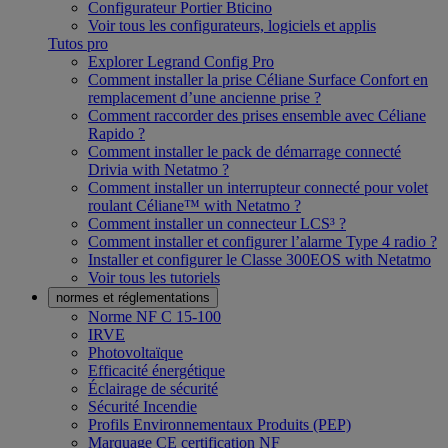
Configurateur Portier Bticino
Voir tous les configurateurs, logiciels et applis
Tutos pro
Explorer Legrand Config Pro
Comment installer la prise Céliane Surface Confort en
remplacement d’une ancienne prise ?
Comment raccorder des prises ensemble avec Céliane
Rapido ?
Comment installer le pack de démarrage connecté
Drivia with Netatmo ?
Comment installer un interrupteur connecté pour volet
roulant Céliane™ with Netatmo ?
Comment installer un connecteur LCS³ ?
Comment installer et configurer l’alarme Type 4 radio ?
Installer et configurer le Classe 300EOS with Netatmo
Voir tous les tutoriels
normes et réglementations
Norme NF C 15-100
IRVE
Photovoltaïque
Efficacité énergétique
Éclairage de sécurité
Sécurité Incendie
Profils Environnementaux Produits (PEP)
Marquage CE certification NF