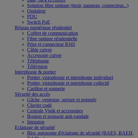
Solution fibre optique (tiroir, panneau, connecteur...)
Onduleur
PDU
Switch PoE
Réseau numérique résidentiel
Coffret de communication
Fibre optique résidentielle
Prise et connecteur RJ45
Câble cuivre
Accessoire cuivre
Téléphonie
Télévision
Interphonie & portier
Portier, visiophonie et interphonie individuel
Portier, visiophonie et interphonie collectif
Carillon et sonnerie
Sécurité des accès
Gâche, ventouse, serrure et poignée
Clavier codé
Centrale Vigik et accessoires
Bouton et poussoir anti-vandale
Intrusion
Eclairage de sécurité
Bloc autonome d'éclairage de sécurité (BAES, BAEH,