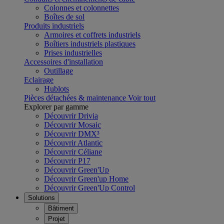
Colonnes et colonnettes
Boîtes de sol
Produits industriels
Armoires et coffrets industriels
Boîtiers industriels plastiques
Prises industrielles
Accessoires d'installation
Outillage
Eclairage
Hublots
Pièces détachées & maintenance
Voir tout
Explorer par gamme
Découvrir Drivia
Découvrir Mosaic
Découvrir DMX³
Découvrir Atlantic
Découvrir Céliane
Découvrir P17
Découvrir Green'Up
Découvrir Green'up Home
Découvrir Green'Up Control
Solutions
Bâtiment
Projet