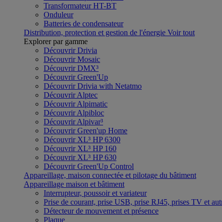
Transformateur HT-BT
Onduleur
Batteries de condensateur
Distribution, protection et gestion de l'énergie
Voir tout
Explorer par gamme
Découvrir Drivia
Découvrir Mosaic
Découvrir DMX³
Découvrir Green'Up
Découvrir Drivia with Netatmo
Découvrir Alptec
Découvrir Alpimatic
Découvrir Alpibloc
Découvrir Alpivar³
Découvrir Green'up Home
Découvrir XL³ HP 6300
Découvrir XL³ HP 160
Découvrir XL³ HP 630
Découvrir Green'Up Control
Appareillage, maison connectée et pilotage du bâtiment
Appareillage maison et bâtiment
Interrupteur, poussoir et variateur
Prise de courant, prise USB, prise RJ45, prises TV et aut
Détecteur de mouvement et présence
Plaque