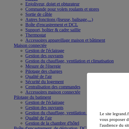
Enjoliveur, doigt et obturateur
Commande pour volets roulants et stores
Sortie de câble
Autres fonctions (liseuse, balisage,...)
Boîte d'encastrement et DCL
Support, boîtier & cadre saillie
Thermostat
Accessoires appareillage maison et bâtiment
Maison connectée
Gestion de l'éclairage
Gestion des ouvrants
Gestion du chauffage, ventilation et climatisation
Mesure de l'énergie
Pilotage des charges
Qualité de l'air
Sécurité du logement
Centralisation des commandes
Accessoires maison connectée
Pilotage du batiment
Gestion de l'éclairage
Gestion des ouvrants
Gestion du chauffage, ventilation et climatisation
Le site legrand.f
Qualité de l'air
vous proposer de
Gestion de la chambre d'hôtel
l'audience du sit
Boîte d'encastrement, de dérivation, DCL et boîte de sol