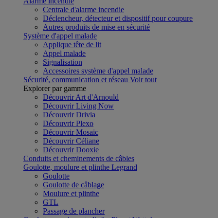
Alarme incendie
Centrale d'alarme incendie
Déclencheur, détecteur et dispositif pour coupure
Autres produits de mise en sécurité
Système d'appel malade
Applique tête de lit
Appel malade
Signalisation
Accessoires système d'appel malade
Sécurité, communication et réseau
Voir tout
Explorer par gamme
Découvrir Art d'Arnould
Découvrir Living Now
Découvrir Drivia
Découvrir Plexo
Découvrir Mosaic
Découvrir Céliane
Découvrir Dooxie
Conduits et cheminements de câbles
Goulotte, moulure et plinthe Legrand
Goulotte
Goulotte de câblage
Moulure et plinthe
GTL
Passage de plancher