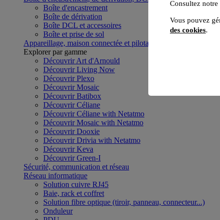
Consultez notre
Boîte d'encastrement
Boîte de dérivation
Vous pouvez gér
Boîte DCL et accessoires
des cookies
.
Boîte et prise de sol
Appareillage, maison connectée et pilotage du bâtiment
Voir to
Explorer par gamme
Découvrir Art d'Arnould
Découvrir Living Now
Découvrir Plexo
Découvrir Mosaic
Découvrir Batibox
Découvrir Céliane
Découvrir Céliane with Netatmo
Découvrir Mosaic with Netatmo
Découvrir Dooxie
Découvrir Drivia with Netatmo
Découvrir Keva
Découvrir Green-I
Sécurité, communication et réseau
Réseau informatique
Solution cuivre RJ45
Baie, rack et coffret
Solution fibre optique (tiroir, panneau, connecteur...)
Onduleur
PDU