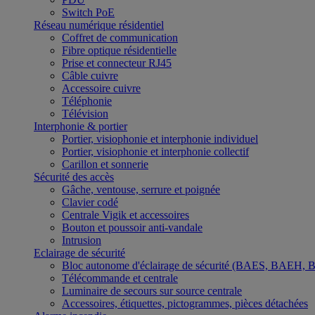
Switch PoE
Réseau numérique résidentiel
Coffret de communication
Fibre optique résidentielle
Prise et connecteur RJ45
Câble cuivre
Accessoire cuivre
Téléphonie
Télévision
Interphonie & portier
Portier, visiophonie et interphonie individuel
Portier, visiophonie et interphonie collectif
Carillon et sonnerie
Sécurité des accès
Gâche, ventouse, serrure et poignée
Clavier codé
Centrale Vigik et accessoires
Bouton et poussoir anti-vandale
Intrusion
Eclairage de sécurité
Bloc autonome d'éclairage de sécurité (BAES, BAEH,
Télécommande et centrale
Luminaire de secours sur source centrale
Accessoires, étiquettes, pictogrammes, pièces détachées