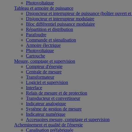
Photovoltaïque
Tableau et armoire de puissance
Disjoncteur et interrupteur de puissance (boîtier ouvert e
Disjoncteur et interrupteur modulaire
Bloc différentiel puissance modulaire
Répartition et distribution
Parafoudre
Commande et signalisation
Armoire électrique
Photovoltaïque
Cartouche
Mesure, comptage et supervision
Compteur d'énergie
Centrale de mesure
Transformateur
Logiciel et supervision
Interface
Relais de mesure et de protection
Transducteur et convertisseur
Indicateur analogique
Système de gestion de mesure
Indicateur numérique
Accessoires mesure, comptage et supervision
Acheminement et qualité de l'énergie
Canalisation préfabriquée