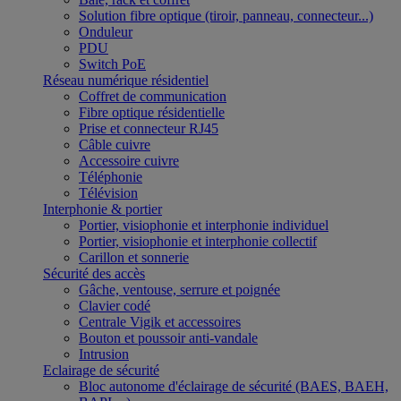
Solution fibre optique (tiroir, panneau, connecteur...)
Onduleur
PDU
Switch PoE
Réseau numérique résidentiel
Coffret de communication
Fibre optique résidentielle
Prise et connecteur RJ45
Câble cuivre
Accessoire cuivre
Téléphonie
Télévision
Interphonie & portier
Portier, visiophonie et interphonie individuel
Portier, visiophonie et interphonie collectif
Carillon et sonnerie
Sécurité des accès
Gâche, ventouse, serrure et poignée
Clavier codé
Centrale Vigik et accessoires
Bouton et poussoir anti-vandale
Intrusion
Eclairage de sécurité
Bloc autonome d'éclairage de sécurité (BAES, BAEH,