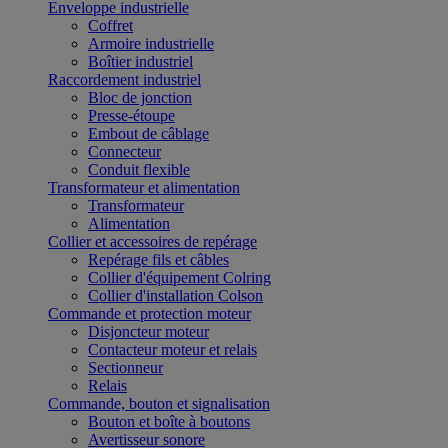
Enveloppe industrielle
Coffret
Armoire industrielle
Boîtier industriel
Raccordement industriel
Bloc de jonction
Presse-étoupe
Embout de câblage
Connecteur
Conduit flexible
Transformateur et alimentation
Transformateur
Alimentation
Collier et accessoires de repérage
Repérage fils et câbles
Collier d'équipement Colring
Collier d'installation Colson
Commande et protection moteur
Disjoncteur moteur
Contacteur moteur et relais
Sectionneur
Relais
Commande, bouton et signalisation
Bouton et boîte à boutons
Avertisseur sonore