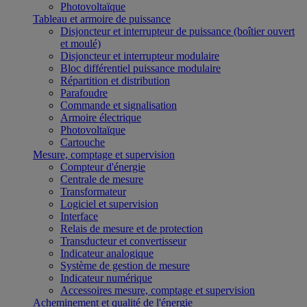
Photovoltaïque
Tableau et armoire de puissance
Disjoncteur et interrupteur de puissance (boîtier ouvert
et moulé)
Disjoncteur et interrupteur modulaire
Bloc différentiel puissance modulaire
Répartition et distribution
Parafoudre
Commande et signalisation
Armoire électrique
Photovoltaïque
Cartouche
Mesure, comptage et supervision
Compteur d'énergie
Centrale de mesure
Transformateur
Logiciel et supervision
Interface
Relais de mesure et de protection
Transducteur et convertisseur
Indicateur analogique
Système de gestion de mesure
Indicateur numérique
Accessoires mesure, comptage et supervision
Acheminement et qualité de l'énergie