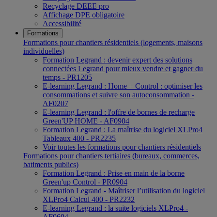
Recyclage DEEE pro
Affichage DPE obligatoire
Accessibilité
Formations
Formations pour chantiers résidentiels (logements, maisons
individuelles)
Formation Legrand : devenir expert des solutions
connectées Legrand pour mieux vendre et gagner du
temps - PR1205
E-learning Legrand : Home + Control : optimiser les
consommations et suivre son autoconsommation -
AF0207
E-learning Legrand : l'offre de bornes de recharge
Green'UP HOME - AF0904
Formation Legrand : La maîtrise du logiciel XLPro4
Tableaux 400 - PR2235
Voir toutes les formations pour chantiers résidentiels
Formations pour chantiers tertiaires (bureaux, commerces,
batiments publics)
Formation Legrand : Prise en main de la borne
Green'up Control - PR0904
Formation Legrand - Maîtriser l’utilisation du logiciel
XLPro4 Calcul 400 - PR2232
E-learning Legrand : la suite logiciels XLPro4 -
AF0604