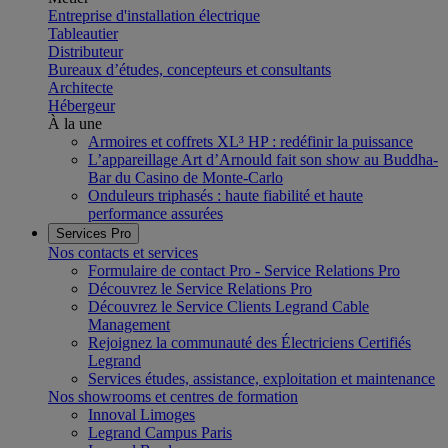
Entreprise d'installation électrique
Tableautier
Distributeur
Bureaux d’études, concepteurs et consultants
Architecte
Hébergeur
À la une
Armoires et coffrets XL³ HP : redéfinir la puissance
L’appareillage Art d’Arnould fait son show au Buddha-
Bar du Casino de Monte-Carlo
Onduleurs triphasés : haute fiabilité et haute
performance assurées
Services Pro
Nos contacts et services
Formulaire de contact Pro - Service Relations Pro
Découvrez le Service Relations Pro
Découvrez le Service Clients Legrand Cable
Management
Rejoignez la communauté des Électriciens Certifiés
Legrand
Services études, assistance, exploitation et maintenance
Nos showrooms et centres de formation
Innoval Limoges
Legrand Campus Paris