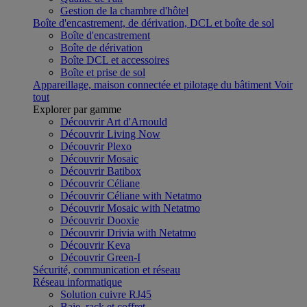
Gestion de la chambre d'hôtel
Boîte d'encastrement, de dérivation, DCL et boîte de sol
Boîte d'encastrement
Boîte de dérivation
Boîte DCL et accessoires
Boîte et prise de sol
Appareillage, maison connectée et pilotage du bâtiment
Voir
tout
Explorer par gamme
Découvrir Art d'Arnould
Découvrir Living Now
Découvrir Plexo
Découvrir Mosaic
Découvrir Batibox
Découvrir Céliane
Découvrir Céliane with Netatmo
Découvrir Mosaic with Netatmo
Découvrir Dooxie
Découvrir Drivia with Netatmo
Découvrir Keva
Découvrir Green-I
Sécurité, communication et réseau
Réseau informatique
Solution cuivre RJ45
Baie, rack et coffret