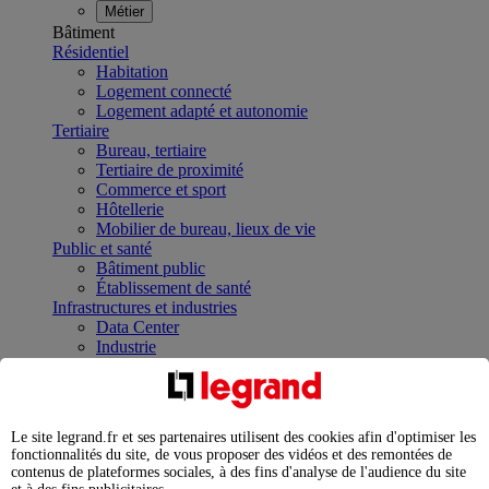
Métier
Bâtiment
Résidentiel
Habitation
Logement connecté
Logement adapté et autonomie
Tertiaire
Bureau, tertiaire
Tertiaire de proximité
Commerce et sport
Hôtellerie
Mobilier de bureau, lieux de vie
Public et santé
Bâtiment public
Établissement de santé
Infrastructures et industries
Data Center
Industrie
Infrastructures
À la une
Contrôler et planifier le fonctionnement des appareils
électriques avec le contacteur connecté
Le site legrand.fr et ses partenaires utilisent des cookies afin d'optimiser les
Répartir et optimiser son tableau électrique
fonctionnalités du site, de vous proposer des vidéos et des remontées de
Legrand Data Center Solutions : concentrer les
contenus de plateformes sociales, à des fins d'analyse de l'audience du site
expertises au service de vos performances