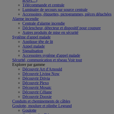
BAPI…)
Télécommande et centrale
Luminaire de secours sur source centrale
Accessoires, étiquettes, pictogrammes, pièces détachées
Alarme incendie
Centrale d'alarme incendie
Déclencheur, détecteur et dispositif pour coupure
Autres produits de mise en sécurité
Système d'appel malade
Applique tête de lit
Appel malade
Signalisation
Accessoires système d'appel malade
Sécurité, communication et réseau
Voir tout
Explorer par gamme
Découvrir Art d'Arnould
Découvrir Living Now
Découvrir Drivia
Découvrir Plexo
Découvrir Mosaic
Découvrir Céliane
Découvrir Dooxie
Conduits et cheminements de câbles
Goulotte, moulure et plinthe Legrand
Goulotte