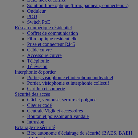
Solution fibre optique (tiroir, panneau, connecteur...)
Onduleur
PDU
Switch PoE
Réseau numérique résidentiel
Coffret de communication
Fibre optique résidentielle
Prise et connecteur RJ45
Câble cuivre
Accessoire cuivre
Téléphonie
Télévision
Interphonie & portier
Portier, visiophonie et interphonie individuel
Portier, visiophonie et interphonie collectif
Carillon et sonnerie
Sécurité des accès
Gâche, ventouse, serrure et poignée
Clavier codé
Centrale Vigik et accessoires
Bouton et poussoir anti-vandale
Intrusion
Eclairage de sécurité
Bloc autonome d'éclairage de sécurité (BAES, BAEH,