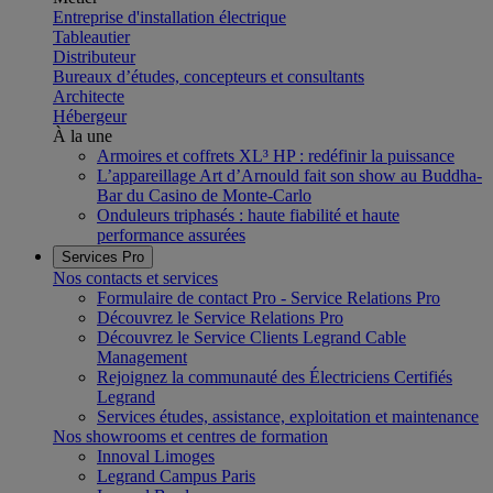
Entreprise d'installation électrique
Tableautier
Distributeur
Bureaux d’études, concepteurs et consultants
Architecte
Hébergeur
À la une
Armoires et coffrets XL³ HP : redéfinir la puissance
L’appareillage Art d’Arnould fait son show au Buddha-
Bar du Casino de Monte-Carlo
Onduleurs triphasés : haute fiabilité et haute
performance assurées
Services Pro
Nos contacts et services
Formulaire de contact Pro - Service Relations Pro
Découvrez le Service Relations Pro
Découvrez le Service Clients Legrand Cable
Management
Rejoignez la communauté des Électriciens Certifiés
Legrand
Services études, assistance, exploitation et maintenance
Nos showrooms et centres de formation
Innoval Limoges
Legrand Campus Paris