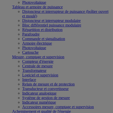
Photovoltaïque
Tableau et armoire de puissance
Disjoncteur et interrupteur de puissance (boîtier ouvert
et moulé)
Disjoncteur et interrupteur modulaire
Bloc différentiel puissance modulaire
Répartition et distribution
Parafoudre
Commande et signalisation
Armoire électrique
Photovoltaïque
Cartouche
Mesure, comptage et supervision
Compteur d'énergie
Centrale de mesure
Transformateur
Logiciel et supervision
Interface
Relais de mesure et de protection
Transducteur et convertisseur
Indicateur analogique
Système de gestion de mesure
Indicateur numérique
Accessoires mesure, comptage et supervision
Acheminement et qualité de l'énergie