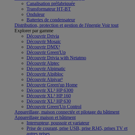
Canalisation préfabriquée
Transformateur HT-BT
Onduleur
Batteries de condensateur
Distribution, protection et gestion de l'énergie
Voir tout
Explorer par gamme
Découvrir Drivia
Découvrir Mosaic
Découvrir DMX³
Découvrir Green'Up
Découvrir Drivia with Netatmo
Découvrir Alptec
Découvrir Alpimatic
Découvrir Alpibloc
Découvrir Alpivar³
Découvrir Green'up Home
Découvrir XL³ HP 6300
Découvrir XL³ HP 160
Découvrir XL³ HP 630
Découvrir Green'Up Control
Appareillage, maison connectée et pilotage du bâtiment
Appareillage maison et bâtiment
Interrupteur, poussoir et variateur
Prise de courant, prise USB, prise RJ45, prises TV et
autres prises