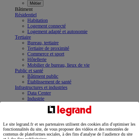
Métier
Bâtiment
Résidentiel
Habitation
Logement connecté
Logement adapté et autonomie
Tertiaire
Bureau, tertiaire
Tertiaire de proximité
Commerce et sport
Hôtellerie
Mobilier de bureau, lieux de vie
Public et santé
Bâtiment public
Établissement de santé
Infrastructures et industries
Data Center
Industrie
Infrastructures
À la une
Contrôler et planifier le fonctionnement des appareils
électriques avec le contacteur connecté
Le site legrand.fr et ses partenaires utilisent des cookies afin d'optimiser les
Répartir et optimiser son tableau électrique
fonctionnalités du site, de vous proposer des vidéos et des remontées de
Legrand Data Center Solutions : concentrer les
contenus de plateformes sociales, à des fins d'analyse de l'audience du site
expertises au service de vos performances