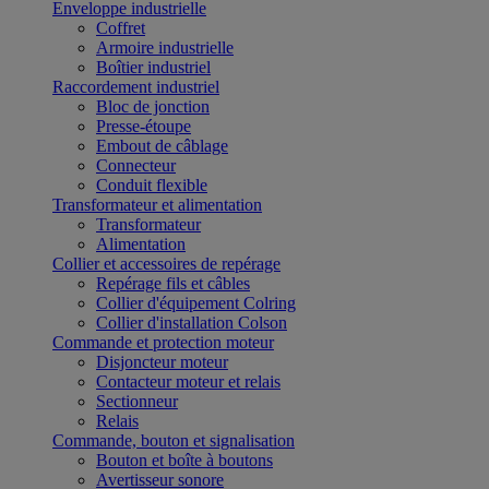
Enveloppe industrielle
Coffret
Armoire industrielle
Boîtier industriel
Raccordement industriel
Bloc de jonction
Presse-étoupe
Embout de câblage
Connecteur
Conduit flexible
Transformateur et alimentation
Transformateur
Alimentation
Collier et accessoires de repérage
Repérage fils et câbles
Collier d'équipement Colring
Collier d'installation Colson
Commande et protection moteur
Disjoncteur moteur
Contacteur moteur et relais
Sectionneur
Relais
Commande, bouton et signalisation
Bouton et boîte à boutons
Avertisseur sonore