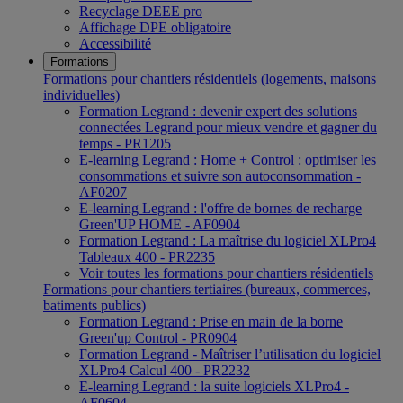
Recyclage DEEE pro
Affichage DPE obligatoire
Accessibilité
Formations
Formations pour chantiers résidentiels (logements, maisons
individuelles)
Formation Legrand : devenir expert des solutions
connectées Legrand pour mieux vendre et gagner du
temps - PR1205
E-learning Legrand : Home + Control : optimiser les
consommations et suivre son autoconsommation -
AF0207
E-learning Legrand : l'offre de bornes de recharge
Green'UP HOME - AF0904
Formation Legrand : La maîtrise du logiciel XLPro4
Tableaux 400 - PR2235
Voir toutes les formations pour chantiers résidentiels
Formations pour chantiers tertiaires (bureaux, commerces,
batiments publics)
Formation Legrand : Prise en main de la borne
Green'up Control - PR0904
Formation Legrand - Maîtriser l’utilisation du logiciel
XLPro4 Calcul 400 - PR2232
E-learning Legrand : la suite logiciels XLPro4 -
AF0604