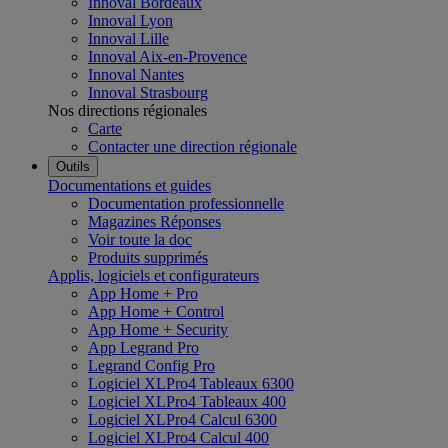
Innoval Bordeaux
Innoval Lyon
Innoval Lille
Innoval Aix-en-Provence
Innoval Nantes
Innoval Strasbourg
Nos directions régionales
Carte
Contacter une direction régionale
Outils
Documentations et guides
Documentation professionnelle
Magazines Réponses
Voir toute la doc
Produits supprimés
Applis, logiciels et configurateurs
App Home + Pro
App Home + Control
App Home + Security
App Legrand Pro
Legrand Config Pro
Logiciel XLPro4 Tableaux 6300
Logiciel XLPro4 Tableaux 400
Logiciel XLPro4 Calcul 6300
Logiciel XLPro4 Calcul 400