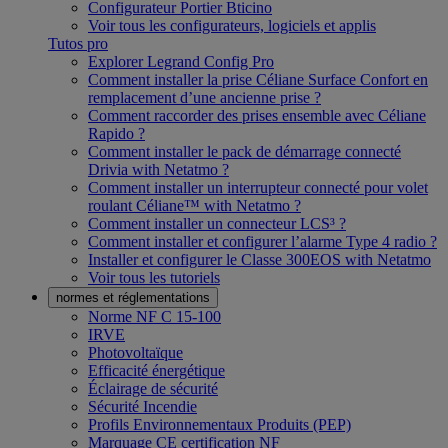
Configurateur Portier Bticino
Voir tous les configurateurs, logiciels et applis
Tutos pro
Explorer Legrand Config Pro
Comment installer la prise Céliane Surface Confort en
remplacement d’une ancienne prise ?
Comment raccorder des prises ensemble avec Céliane
Rapido ?
Comment installer le pack de démarrage connecté
Drivia with Netatmo ?
Comment installer un interrupteur connecté pour volet
roulant Céliane™ with Netatmo ?
Comment installer un connecteur LCS³ ?
Comment installer et configurer l’alarme Type 4 radio ?
Installer et configurer le Classe 300EOS with Netatmo
Voir tous les tutoriels
normes et réglementations
Norme NF C 15-100
IRVE
Photovoltaïque
Efficacité énergétique
Éclairage de sécurité
Sécurité Incendie
Profils Environnementaux Produits (PEP)
Marquage CE certification NF