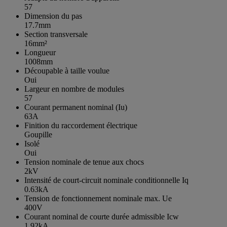
57
Dimension du pas
17.7mm
Section transversale
16mm²
Longueur
1008mm
Découpable à taille voulue
Oui
Largeur en nombre de modules
57
Courant permanent nominal (Iu)
63A
Finition du raccordement électrique
Goupille
Isolé
Oui
Tension nominale de tenue aux chocs
2kV
Intensité de court-circuit nominale conditionnelle Iq
0.63kA
Tension de fonctionnement nominale max. Ue
400V
Courant nominal de courte durée admissible Icw
1.92kA