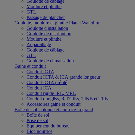
Goulotte de câblage
Moulure et plinthe
GTL
Passage de plancher
Goulotte, moulure et plinthe Planet Wattohm
Goulotte d'installation
Goulotte de distribution
Moulure et plinthe
Appareillage
Goulotte de câblage
GTL
Goulotte de climatisation
Gaine et conduit
Conduit ICTA
Conduit ICTA & ICA grande longueur
Conduit ICTA préfilé
Conduit ICA
Conduit rigide IRL, MRL
Conduit duogliss, Rai’Gliss, TINB et TIIB
Accessoires gaine et conduit
Boîte de sol, colonne et nourrice Legrand
Boîte de sol
Prise de sol
Equipement du bureau
Bloc nourrice