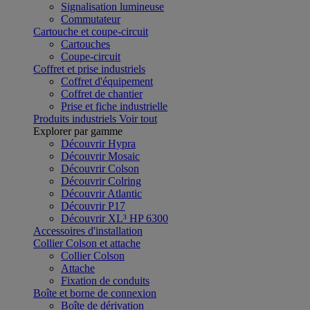
Signalisation lumineuse
Commutateur
Cartouche et coupe-circuit
Cartouches
Coupe-circuit
Coffret et prise industriels
Coffret d'équipement
Coffret de chantier
Prise et fiche industrielle
Produits industriels
Voir tout
Explorer par gamme
Découvrir Hypra
Découvrir Mosaic
Découvrir Colson
Découvrir Colring
Découvrir Atlantic
Découvrir P17
Découvrir XL³ HP 6300
Accessoires d'installation
Collier Colson et attache
Collier Colson
Attache
Fixation de conduits
Boîte et borne de connexion
Boîte de dérivation