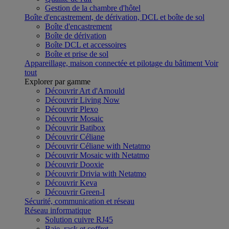
Gestion de la chambre d'hôtel
Boîte d'encastrement, de dérivation, DCL et boîte de sol
Boîte d'encastrement
Boîte de dérivation
Boîte DCL et accessoires
Boîte et prise de sol
Appareillage, maison connectée et pilotage du bâtiment
Voir
tout
Explorer par gamme
Découvrir Art d'Arnould
Découvrir Living Now
Découvrir Plexo
Découvrir Mosaic
Découvrir Batibox
Découvrir Céliane
Découvrir Céliane with Netatmo
Découvrir Mosaic with Netatmo
Découvrir Dooxie
Découvrir Drivia with Netatmo
Découvrir Keva
Découvrir Green-I
Sécurité, communication et réseau
Réseau informatique
Solution cuivre RJ45
Baie, rack et coffret