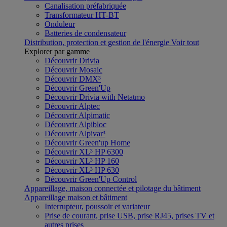
Canalisation préfabriquée
Transformateur HT-BT
Onduleur
Batteries de condensateur
Distribution, protection et gestion de l'énergie
Voir tout
Explorer par gamme
Découvrir Drivia
Découvrir Mosaic
Découvrir DMX³
Découvrir Green'Up
Découvrir Drivia with Netatmo
Découvrir Alptec
Découvrir Alpimatic
Découvrir Alpibloc
Découvrir Alpivar³
Découvrir Green'up Home
Découvrir XL³ HP 6300
Découvrir XL³ HP 160
Découvrir XL³ HP 630
Découvrir Green'Up Control
Appareillage, maison connectée et pilotage du bâtiment
Appareillage maison et bâtiment
Interrupteur, poussoir et variateur
Prise de courant, prise USB, prise RJ45, prises TV et
autres prises