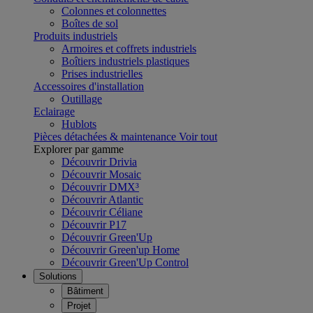
Colonnes et colonnettes
Boîtes de sol
Produits industriels
Armoires et coffrets industriels
Boîtiers industriels plastiques
Prises industrielles
Accessoires d'installation
Outillage
Eclairage
Hublots
Pièces détachées & maintenance
Voir tout
Explorer par gamme
Découvrir Drivia
Découvrir Mosaic
Découvrir DMX³
Découvrir Atlantic
Découvrir Céliane
Découvrir P17
Découvrir Green'Up
Découvrir Green'up Home
Découvrir Green'Up Control
Solutions
Bâtiment
Projet