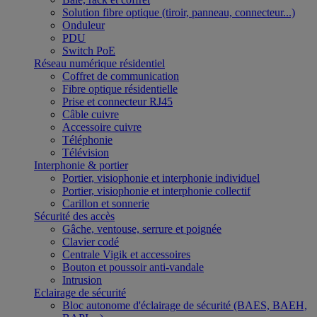
Solution fibre optique (tiroir, panneau, connecteur...)
Onduleur
PDU
Switch PoE
Réseau numérique résidentiel
Coffret de communication
Fibre optique résidentielle
Prise et connecteur RJ45
Câble cuivre
Accessoire cuivre
Téléphonie
Télévision
Interphonie & portier
Portier, visiophonie et interphonie individuel
Portier, visiophonie et interphonie collectif
Carillon et sonnerie
Sécurité des accès
Gâche, ventouse, serrure et poignée
Clavier codé
Centrale Vigik et accessoires
Bouton et poussoir anti-vandale
Intrusion
Eclairage de sécurité
Bloc autonome d'éclairage de sécurité (BAES, BAEH,