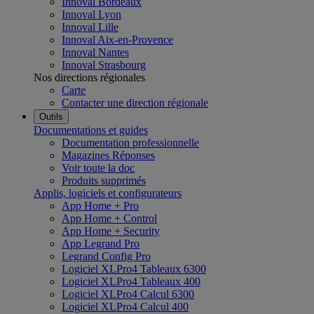
Innoval Bordeaux
Innoval Lyon
Innoval Lille
Innoval Aix-en-Provence
Innoval Nantes
Innoval Strasbourg
Nos directions régionales
Carte
Contacter une direction régionale
Outils
Documentations et guides
Documentation professionnelle
Magazines Réponses
Voir toute la doc
Produits supprimés
Applis, logiciels et configurateurs
App Home + Pro
App Home + Control
App Home + Security
App Legrand Pro
Legrand Config Pro
Logiciel XLPro4 Tableaux 6300
Logiciel XLPro4 Tableaux 400
Logiciel XLPro4 Calcul 6300
Logiciel XLPro4 Calcul 400