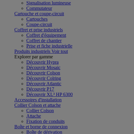
Signalisation lumineuse
Commutateur
Cartouche et coupe-circuit
Cartouches
Coupe-circuit
Coffret et prise industriels
Coffret d'équipement
Coffret de chantier
Prise et fiche industrielle
Produits industriels
Voir tout
Explorer par gamme
Découvrir Hypra
Découvrir Mosaic
Découvrir Colson
Découvrir Colring
Découvrir Atlantic
Découvrir P17
Découvrir XL³ HP 6300
Accessoires d'installation
Collier Colson et attache
Collier Colson
Attache
Fixation de conduits
Boîte et borne de connexion
Boîte de dérivation