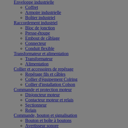
Enveloppe industrielle
Coffret
Armoire industrielle
Boîtier industriel
Raccordement industriel
Bloc de jonction
Presse-étoupe
Embout de câblage
Connecteur
Conduit flexible
Transformateur et alimentation
Transformateur
Alimentation
Collier et accessoires de repérage
Repérage fils et câbles
Collier d'équipement Colring
Collier d'installation Colson
Commande et protection moteur
Disjoncteur moteur
Contacteur moteur et relais
Sectionneur
Relais
Commande, bouton et signalisation
Bouton et boîte à boutons
Avertisseur sonore