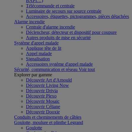
BAPI…)
Télécommande et centrale
Luminaire de secours sur source centrale
Accessoires, étiquettes, pictogrammes, pièces détachées
Alarme incendie
Centrale d'alarme incendie
Déclencheur, détecteur et dispositif pour coupure
Autres produits de mise en sécurité
Système d'appel malade
Applique tête de lit
Appel malade
Signalisation
Accessoires système d'appel malade
Sécurité, communication et réseau
Voir tout
Explorer par gamme
Découvrir Art d'Arnould
Découvrir Living Now
Découvrir Drivia
Découvrir Plexo
Découvrir Mosaic
Découvrir Céliane
Découvrir Dooxie
Conduits et cheminements de câbles
Goulotte, moulure et plinthe Legrand
Goulotte