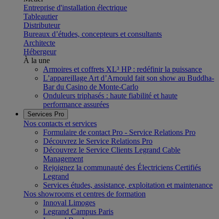
Entreprise d'installation électrique
Tableautier
Distributeur
Bureaux d’études, concepteurs et consultants
Architecte
Hébergeur
À la une
Armoires et coffrets XL³ HP : redéfinir la puissance
L’appareillage Art d’Arnould fait son show au Buddha-
Bar du Casino de Monte-Carlo
Onduleurs triphasés : haute fiabilité et haute
performance assurées
Services Pro
Nos contacts et services
Formulaire de contact Pro - Service Relations Pro
Découvrez le Service Relations Pro
Découvrez le Service Clients Legrand Cable
Management
Rejoignez la communauté des Électriciens Certifiés
Legrand
Services études, assistance, exploitation et maintenance
Nos showrooms et centres de formation
Innoval Limoges
Legrand Campus Paris