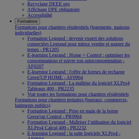
Recyclage DEEE pro
Affichage DPE obligatoire
Accessibilité
Formations
Formations pour chantiers résidentiels (logements, maisons
individuelles)
Formation Legrand : devenir expert des solutions
connectées Legrand pour mieux vendre et gagner du
temps - PR1205
E-learning Legrand : Home + Control : optimiser les
consommations et suivre son autoconsommation -
AF0207
E-learning Legrand : l'offre de bornes de recharge
Green'UP HOME - AF0904
Formation Legrand : La maîtrise du logiciel XLPro4
Tableaux 400 - PR2235
Voir toutes les formations pour chantiers résidentiels
Formations pour chantiers tertiaires (bureaux, commerces,
batiments publics)
Formation Legrand : Prise en main de la borne
Green'up Control - PR0904
Formation Legrand - Maîtriser l’utilisation du logiciel
XLPro4 Calcul 400 - PR2232
E-learning Legrand : la suite logiciels XLPro4 -
AF0604