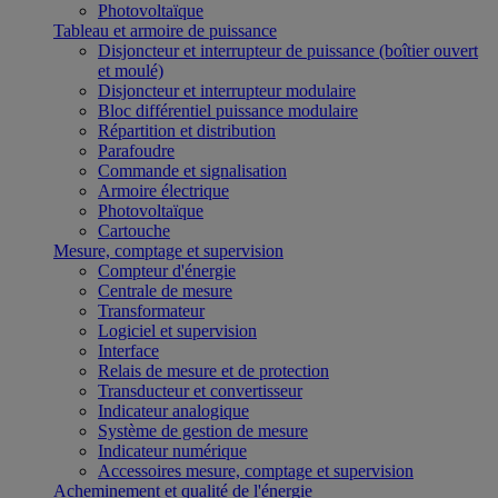
Photovoltaïque
Tableau et armoire de puissance
Disjoncteur et interrupteur de puissance (boîtier ouvert
et moulé)
Disjoncteur et interrupteur modulaire
Bloc différentiel puissance modulaire
Répartition et distribution
Parafoudre
Commande et signalisation
Armoire électrique
Photovoltaïque
Cartouche
Mesure, comptage et supervision
Compteur d'énergie
Centrale de mesure
Transformateur
Logiciel et supervision
Interface
Relais de mesure et de protection
Transducteur et convertisseur
Indicateur analogique
Système de gestion de mesure
Indicateur numérique
Accessoires mesure, comptage et supervision
Acheminement et qualité de l'énergie