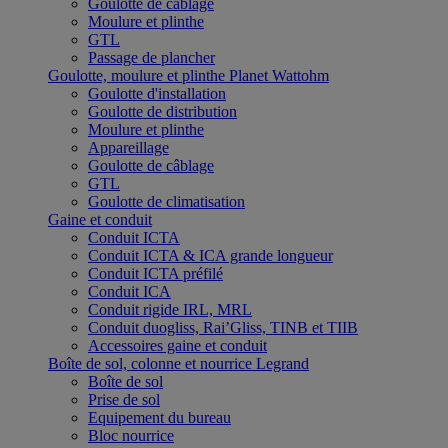
Goulotte de câblage
Moulure et plinthe
GTL
Passage de plancher
Goulotte, moulure et plinthe Planet Wattohm
Goulotte d'installation
Goulotte de distribution
Moulure et plinthe
Appareillage
Goulotte de câblage
GTL
Goulotte de climatisation
Gaine et conduit
Conduit ICTA
Conduit ICTA & ICA grande longueur
Conduit ICTA préfilé
Conduit ICA
Conduit rigide IRL, MRL
Conduit duogliss, Rai’Gliss, TINB et TIIB
Accessoires gaine et conduit
Boîte de sol, colonne et nourrice Legrand
Boîte de sol
Prise de sol
Equipement du bureau
Bloc nourrice