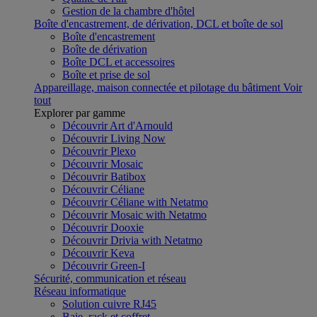
Gestion de la chambre d'hôtel
Boîte d'encastrement, de dérivation, DCL et boîte de sol
Boîte d'encastrement
Boîte de dérivation
Boîte DCL et accessoires
Boîte et prise de sol
Appareillage, maison connectée et pilotage du bâtiment
Voir
tout
Explorer par gamme
Découvrir Art d'Arnould
Découvrir Living Now
Découvrir Plexo
Découvrir Mosaic
Découvrir Batibox
Découvrir Céliane
Découvrir Céliane with Netatmo
Découvrir Mosaic with Netatmo
Découvrir Dooxie
Découvrir Drivia with Netatmo
Découvrir Keva
Découvrir Green-I
Sécurité, communication et réseau
Réseau informatique
Solution cuivre RJ45
Baie, rack et coffret