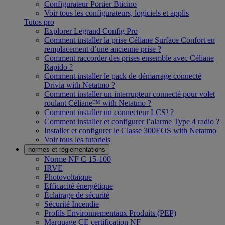
Configurateur Portier Bticino
Voir tous les configurateurs, logiciels et applis
Tutos pro
Explorer Legrand Config Pro
Comment installer la prise Céliane Surface Confort en
remplacement d’une ancienne prise ?
Comment raccorder des prises ensemble avec Céliane
Rapido ?
Comment installer le pack de démarrage connecté
Drivia with Netatmo ?
Comment installer un interrupteur connecté pour volet
roulant Céliane™ with Netatmo ?
Comment installer un connecteur LCS³ ?
Comment installer et configurer l’alarme Type 4 radio ?
Installer et configurer le Classe 300EOS with Netatmo
Voir tous les tutoriels
normes et réglementations
Norme NF C 15-100
IRVE
Photovoltaïque
Efficacité énergétique
Éclairage de sécurité
Sécurité Incendie
Profils Environnementaux Produits (PEP)
Marquage CE certification NF