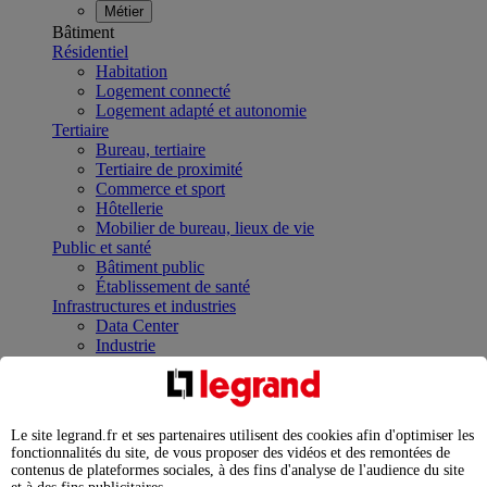
Métier
Bâtiment
Résidentiel
Habitation
Logement connecté
Logement adapté et autonomie
Tertiaire
Bureau, tertiaire
Tertiaire de proximité
Commerce et sport
Hôtellerie
Mobilier de bureau, lieux de vie
Public et santé
Bâtiment public
Établissement de santé
Infrastructures et industries
Data Center
Industrie
Infrastructures
À la une
Contrôler et planifier le fonctionnement des appareils
électriques avec le contacteur connecté
Le site legrand.fr et ses partenaires utilisent des cookies afin d'optimiser les
Répartir et optimiser son tableau électrique
fonctionnalités du site, de vous proposer des vidéos et des remontées de
Legrand Data Center Solutions : concentrer les
contenus de plateformes sociales, à des fins d'analyse de l'audience du site
expertises au service de vos performances