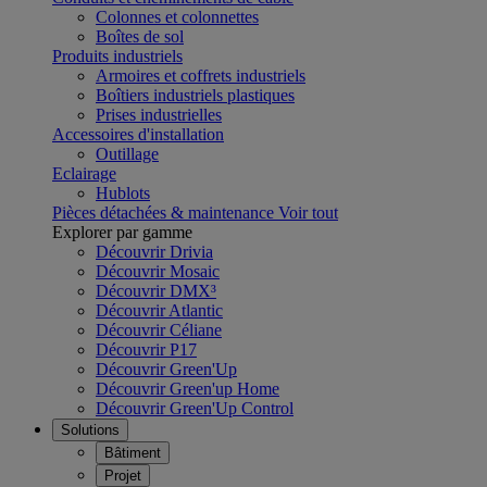
Colonnes et colonnettes
Boîtes de sol
Produits industriels
Armoires et coffrets industriels
Boîtiers industriels plastiques
Prises industrielles
Accessoires d'installation
Outillage
Eclairage
Hublots
Pièces détachées & maintenance
Voir tout
Explorer par gamme
Découvrir Drivia
Découvrir Mosaic
Découvrir DMX³
Découvrir Atlantic
Découvrir Céliane
Découvrir P17
Découvrir Green'Up
Découvrir Green'up Home
Découvrir Green'Up Control
Solutions
Bâtiment
Projet