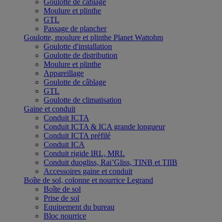
Goulotte de câblage
Moulure et plinthe
GTL
Passage de plancher
Goulotte, moulure et plinthe Planet Wattohm
Goulotte d'installation
Goulotte de distribution
Moulure et plinthe
Appareillage
Goulotte de câblage
GTL
Goulotte de climatisation
Gaine et conduit
Conduit ICTA
Conduit ICTA & ICA grande longueur
Conduit ICTA préfilé
Conduit ICA
Conduit rigide IRL, MRL
Conduit duogliss, Rai’Gliss, TINB et TIIB
Accessoires gaine et conduit
Boîte de sol, colonne et nourrice Legrand
Boîte de sol
Prise de sol
Equipement du bureau
Bloc nourrice