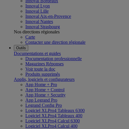
Innoval Bordeaux
Innoval Lyon
Innoval Lille
Innoval Aix-en-Provence
Innoval Nantes
Innoval Strasbourg
Nos directions régionales
Carte
Contacter une direction régionale
Outils
Documentations et guides
Documentation professionnelle
Magazines Réponses
Voir toute la doc
Produits supprimés
Applis, logiciels et configurateurs
App Home + Pro
App Home + Control
App Home + Security
App Legrand Pro
Legrand Config Pro
Logiciel XLPro4 Tableaux 6300
Logiciel XLPro4 Tableaux 400
Logiciel XLPro4 Calcul 6300
Logiciel XLPro4 Calcul 400