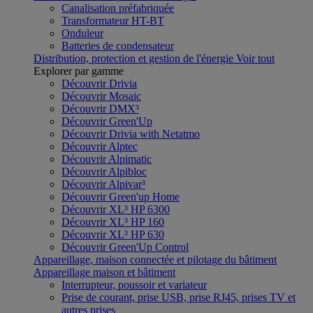
Canalisation préfabriquée
Transformateur HT-BT
Onduleur
Batteries de condensateur
Distribution, protection et gestion de l'énergie
Voir tout
Explorer par gamme
Découvrir Drivia
Découvrir Mosaic
Découvrir DMX³
Découvrir Green'Up
Découvrir Drivia with Netatmo
Découvrir Alptec
Découvrir Alpimatic
Découvrir Alpibloc
Découvrir Alpivar³
Découvrir Green'up Home
Découvrir XL³ HP 6300
Découvrir XL³ HP 160
Découvrir XL³ HP 630
Découvrir Green'Up Control
Appareillage, maison connectée et pilotage du bâtiment
Appareillage maison et bâtiment
Interrupteur, poussoir et variateur
Prise de courant, prise USB, prise RJ45, prises TV et
autres prises