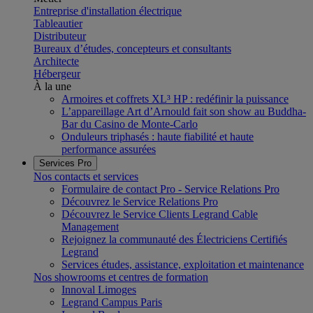
Entreprise d'installation électrique
Tableautier
Distributeur
Bureaux d’études, concepteurs et consultants
Architecte
Hébergeur
À la une
Armoires et coffrets XL³ HP : redéfinir la puissance
L’appareillage Art d’Arnould fait son show au Buddha-
Bar du Casino de Monte-Carlo
Onduleurs triphasés : haute fiabilité et haute
performance assurées
Services Pro
Nos contacts et services
Formulaire de contact Pro - Service Relations Pro
Découvrez le Service Relations Pro
Découvrez le Service Clients Legrand Cable
Management
Rejoignez la communauté des Électriciens Certifiés
Legrand
Services études, assistance, exploitation et maintenance
Nos showrooms et centres de formation
Innoval Limoges
Legrand Campus Paris