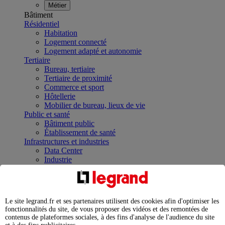
Métier
Bâtiment
Résidentiel
Habitation
Logement connecté
Logement adapté et autonomie
Tertiaire
Bureau, tertiaire
Tertiaire de proximité
Commerce et sport
Hôtellerie
Mobilier de bureau, lieux de vie
Public et santé
Bâtiment public
Établissement de santé
Infrastructures et industries
Data Center
Industrie
Infrastructures
À la une
Contrôler et planifier le fonctionnement des appareils
électriques avec le contacteur connecté
Le site legrand.fr et ses partenaires utilisent des cookies afin d'optimiser les
Répartir et optimiser son tableau électrique
fonctionnalités du site, de vous proposer des vidéos et des remontées de
Legrand Data Center Solutions : concentrer les
contenus de plateformes sociales, à des fins d'analyse de l'audience du site
expertises au service de vos performances