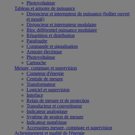
Photovoltaïque
Tableau et armoire de puissance
Disjoncteur et interrupteur de puissance (boîtier ouvert
et moulé)
Disjoncteur et interrupteur modulaire
Bloc différentiel puissance modulaire
Répartition et distribution
Parafoudre
Commande et signalisation
Armoire électrique
Photovoltaïque
Cartouche
Mesure, comptage et supervision
Compteur d'énergie
Centrale de mesure
Transformateur
Logiciel et supervision
Interface
Relais de mesure et de protection
Transducteur et convertisseur
Indicateur analogique
Système de gestion de mesure
Indicateur numérique
Accessoires mesure, comptage et supervision
Acheminement et qualité de l'énergie