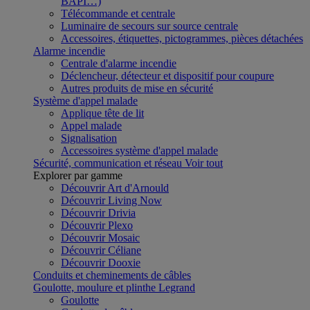
BAPI…)
Télécommande et centrale
Luminaire de secours sur source centrale
Accessoires, étiquettes, pictogrammes, pièces détachées
Alarme incendie
Centrale d'alarme incendie
Déclencheur, détecteur et dispositif pour coupure
Autres produits de mise en sécurité
Système d'appel malade
Applique tête de lit
Appel malade
Signalisation
Accessoires système d'appel malade
Sécurité, communication et réseau
Voir tout
Explorer par gamme
Découvrir Art d'Arnould
Découvrir Living Now
Découvrir Drivia
Découvrir Plexo
Découvrir Mosaic
Découvrir Céliane
Découvrir Dooxie
Conduits et cheminements de câbles
Goulotte, moulure et plinthe Legrand
Goulotte