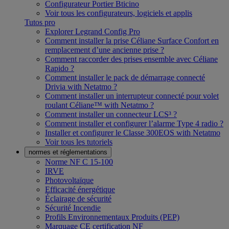
Configurateur Portier Bticino
Voir tous les configurateurs, logiciels et applis
Tutos pro
Explorer Legrand Config Pro
Comment installer la prise Céliane Surface Confort en
remplacement d’une ancienne prise ?
Comment raccorder des prises ensemble avec Céliane
Rapido ?
Comment installer le pack de démarrage connecté
Drivia with Netatmo ?
Comment installer un interrupteur connecté pour volet
roulant Céliane™ with Netatmo ?
Comment installer un connecteur LCS³ ?
Comment installer et configurer l’alarme Type 4 radio ?
Installer et configurer le Classe 300EOS with Netatmo
Voir tous les tutoriels
normes et réglementations
Norme NF C 15-100
IRVE
Photovoltaïque
Efficacité énergétique
Éclairage de sécurité
Sécurité Incendie
Profils Environnementaux Produits (PEP)
Marquage CE certification NF