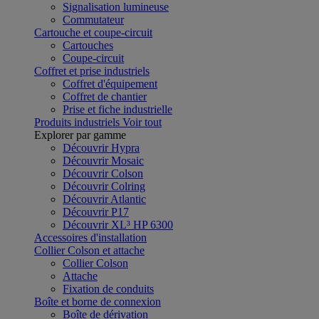
Signalisation lumineuse
Commutateur
Cartouche et coupe-circuit
Cartouches
Coupe-circuit
Coffret et prise industriels
Coffret d'équipement
Coffret de chantier
Prise et fiche industrielle
Produits industriels
Voir tout
Explorer par gamme
Découvrir Hypra
Découvrir Mosaic
Découvrir Colson
Découvrir Colring
Découvrir Atlantic
Découvrir P17
Découvrir XL³ HP 6300
Accessoires d'installation
Collier Colson et attache
Collier Colson
Attache
Fixation de conduits
Boîte et borne de connexion
Boîte de dérivation