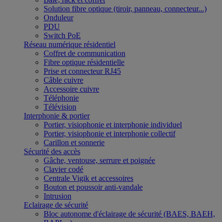
Solution fibre optique (tiroir, panneau, connecteur...)
Onduleur
PDU
Switch PoE
Réseau numérique résidentiel
Coffret de communication
Fibre optique résidentielle
Prise et connecteur RJ45
Câble cuivre
Accessoire cuivre
Téléphonie
Télévision
Interphonie & portier
Portier, visiophonie et interphonie individuel
Portier, visiophonie et interphonie collectif
Carillon et sonnerie
Sécurité des accès
Gâche, ventouse, serrure et poignée
Clavier codé
Centrale Vigik et accessoires
Bouton et poussoir anti-vandale
Intrusion
Eclairage de sécurité
Bloc autonome d'éclairage de sécurité (BAES, BAEH,