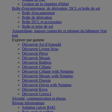
Gestion de la chambre d'hôtel
Boîte d'encastrement, de dérivation, DCL et boîte de sol
Boîte d'encastrement
Boîte de dérivation
Boîte DCL et accessoires
Boîte et prise de sol
Appareillage, maison connectée et pilotage du bâtiment
Voir
tout
Explorer par gamme
Découvrir Art d'Arnould
Découvrir Living Now
Découvrir Plexo
Découvrir Mosaic
Découvrir Batibox
Découvrir Céliane
Découvrir Céliane with Netatmo
Découvrir Mosaic with Netatmo
Découvrir Dooxie
Découvrir Drivia with Netatmo
Découvrir Keva
Découvrir Green-I
Sécurité, communication et réseau
Réseau informatique
Solution cuivre RJ45
Baie, rack et coffret