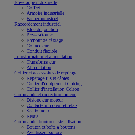
Enveloppe industrielle
Coffret
Armoire industrielle
Boîtier industriel
Raccordement industriel
Bloc de jonction
Presse-étoupe
Embout de câblage
Connecteur
Conduit flexible
Transformateur et alimentation
Transformateur
Alimentation
Collier et accessoires de repérage
Repérage fils et câbles
Collier d'équipement Colring
Collier d'installation Colson
Commande et protection moteur
Disjoncteur moteur
Contacteur moteur et relais
Sectionneur
Relais
Commande, bouton et signalisation
Bouton et boîte à boutons
Avertisseur sonore