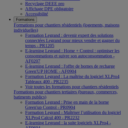
Recyclage DEEE pro
Affichage DPE obligatoire
Accessibilité
Formations
Formations pour chantiers résidentiels (logements, maisons
individuelles)
Formation Legrand : devenir expert des solutions
connectées Legrand pour mieux vendre et gagner du
temps - PR1205
E-learning Legrand : Home + Control : optimiser les
consommations et suivre son autoconsommation -
AF0207
E-learning Legrand : l'offre de bornes de recharge
Green'UP HOME - AF0904
Formation Legrand : La maîtrise du logiciel XLPro4
Tableaux 400 - PR2235
Voir toutes les formations pour chantiers résidentiels
Formations pour chantiers tertiaires (bureaux, commerces,
batiments publics)
Formation Legrand : Prise en main de la borne
Green'up Control - PR0904
Formation Legrand - Maîtriser l’utilisation du logiciel
XLPro4 Calcul 400 - PR2232
E-learning Legrand : la suite logiciels XLPro4 -
AF0604