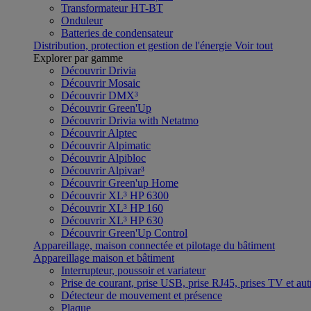
Transformateur HT-BT
Onduleur
Batteries de condensateur
Distribution, protection et gestion de l'énergie
Voir tout
Explorer par gamme
Découvrir Drivia
Découvrir Mosaic
Découvrir DMX³
Découvrir Green'Up
Découvrir Drivia with Netatmo
Découvrir Alptec
Découvrir Alpimatic
Découvrir Alpibloc
Découvrir Alpivar³
Découvrir Green'up Home
Découvrir XL³ HP 6300
Découvrir XL³ HP 160
Découvrir XL³ HP 630
Découvrir Green'Up Control
Appareillage, maison connectée et pilotage du bâtiment
Appareillage maison et bâtiment
Interrupteur, poussoir et variateur
Prise de courant, prise USB, prise RJ45, prises TV et aut
Détecteur de mouvement et présence
Plaque