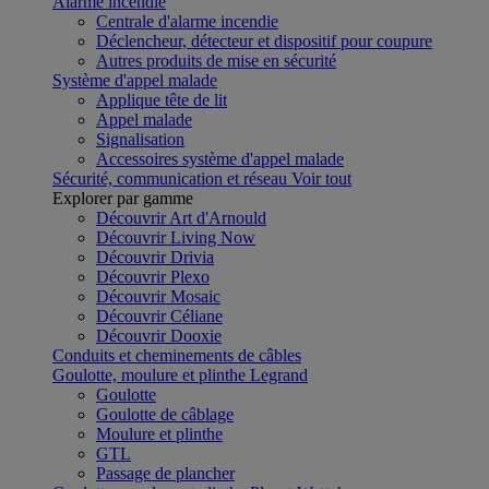
Alarme incendie
Centrale d'alarme incendie
Déclencheur, détecteur et dispositif pour coupure
Autres produits de mise en sécurité
Système d'appel malade
Applique tête de lit
Appel malade
Signalisation
Accessoires système d'appel malade
Sécurité, communication et réseau
Voir tout
Explorer par gamme
Découvrir Art d'Arnould
Découvrir Living Now
Découvrir Drivia
Découvrir Plexo
Découvrir Mosaic
Découvrir Céliane
Découvrir Dooxie
Conduits et cheminements de câbles
Goulotte, moulure et plinthe Legrand
Goulotte
Goulotte de câblage
Moulure et plinthe
GTL
Passage de plancher