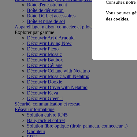
Consultez notre
Boîte d'encastrement
Boîte de dérivation
Vous pouvez gér
Boîte DCL et accessoires
des cookies
.
Boîte et prise de sol
Appareillage, maison connectée et pilotage du bâtiment
Voir to
Explorer par gamme
Découvrir Art d'Arnould
Découvrir Living Now
Découvrir Plexo
Découvrir Mosaic
Découvrir Batibox
Découvrir Céliane
Découvrir Céliane with Netatmo
Découvrir Mosaic with Netatmo
Découvrir Dooxie
Découvrir Drivia with Netatmo
Découvrir Keva
Découvrir Green-I
Sécurité, communication et réseau
Réseau informatique
Solution cuivre RJ45
Baie, rack et coffret
Solution fibre optique (tiroir, panneau, connecteur...)
Onduleur
PDU