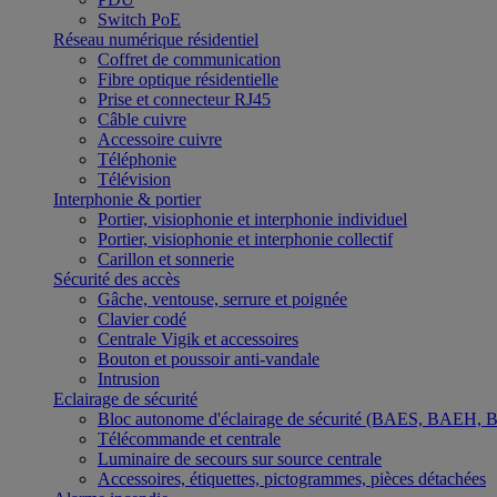
Switch PoE
Réseau numérique résidentiel
Coffret de communication
Fibre optique résidentielle
Prise et connecteur RJ45
Câble cuivre
Accessoire cuivre
Téléphonie
Télévision
Interphonie & portier
Portier, visiophonie et interphonie individuel
Portier, visiophonie et interphonie collectif
Carillon et sonnerie
Sécurité des accès
Gâche, ventouse, serrure et poignée
Clavier codé
Centrale Vigik et accessoires
Bouton et poussoir anti-vandale
Intrusion
Eclairage de sécurité
Bloc autonome d'éclairage de sécurité (BAES, BAEH,
Télécommande et centrale
Luminaire de secours sur source centrale
Accessoires, étiquettes, pictogrammes, pièces détachées