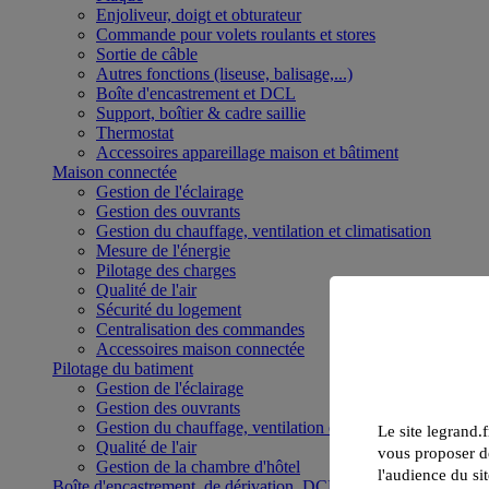
Enjoliveur, doigt et obturateur
Commande pour volets roulants et stores
Sortie de câble
Autres fonctions (liseuse, balisage,...)
Boîte d'encastrement et DCL
Support, boîtier & cadre saillie
Thermostat
Accessoires appareillage maison et bâtiment
Maison connectée
Gestion de l'éclairage
Gestion des ouvrants
Gestion du chauffage, ventilation et climatisation
Mesure de l'énergie
Pilotage des charges
Qualité de l'air
Sécurité du logement
Centralisation des commandes
Accessoires maison connectée
Pilotage du batiment
Gestion de l'éclairage
Gestion des ouvrants
Gestion du chauffage, ventilation et climatisation
Le site legrand.f
Qualité de l'air
vous proposer de
Gestion de la chambre d'hôtel
l'audience du sit
Boîte d'encastrement, de dérivation, DCL et boîte de sol