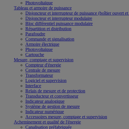
Photovoltaïque
Tableau et armoire de puissance
Disjoncteur et interrupteur de puissance (boîtier ouvert e
Disjoncteur et interrupteur modulaire
Bloc différentiel puissance modulaire
Répartition et distribution
Parafoudre
Commande et signalisation
Armoire électrique
Photovoltaïque
Cartouche
Mesure, comptage et supervision
Compteur d'énergie
Centrale de mesure
Transformateur
Logiciel et supervision
Interface
Relais de mesure et de protection
Transducteur et convertisseur
Indicateur analogique
Système de gestion de mesure
Indicateur numérique
Accessoires mesure, comptage et supervision
Acheminement et qualité de l'énergie
Canalisation préfabriquée