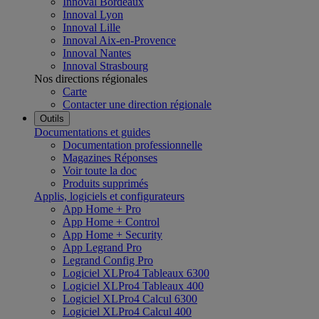
Innoval Bordeaux
Innoval Lyon
Innoval Lille
Innoval Aix-en-Provence
Innoval Nantes
Innoval Strasbourg
Nos directions régionales
Carte
Contacter une direction régionale
Outils
Documentations et guides
Documentation professionnelle
Magazines Réponses
Voir toute la doc
Produits supprimés
Applis, logiciels et configurateurs
App Home + Pro
App Home + Control
App Home + Security
App Legrand Pro
Legrand Config Pro
Logiciel XLPro4 Tableaux 6300
Logiciel XLPro4 Tableaux 400
Logiciel XLPro4 Calcul 6300
Logiciel XLPro4 Calcul 400