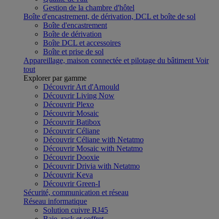
Gestion de la chambre d'hôtel
Boîte d'encastrement, de dérivation, DCL et boîte de sol
Boîte d'encastrement
Boîte de dérivation
Boîte DCL et accessoires
Boîte et prise de sol
Appareillage, maison connectée et pilotage du bâtiment
Voir
tout
Explorer par gamme
Découvrir Art d'Arnould
Découvrir Living Now
Découvrir Plexo
Découvrir Mosaic
Découvrir Batibox
Découvrir Céliane
Découvrir Céliane with Netatmo
Découvrir Mosaic with Netatmo
Découvrir Dooxie
Découvrir Drivia with Netatmo
Découvrir Keva
Découvrir Green-I
Sécurité, communication et réseau
Réseau informatique
Solution cuivre RJ45
Baie, rack et coffret