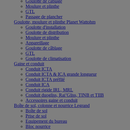
Goulotte de câblage
Moulure et plinthe
GTL
Passage de plancher
Goulotte, moulure et plinthe Planet Wattohm
Goulotte d'installation
Goulotte de distribution
Moulure et plinthe
Appareillage
Goulotte de câblage
GTL
Goulotte de climatisation
Gaine et conduit
Conduit ICTA
Conduit ICTA & ICA grande longueur
Conduit ICTA préfilé
Conduit ICA
Conduit rigide IRL, MRL
Conduit duogliss, Rai’Gliss, TINB et TIIB
Accessoires gaine et conduit
Boîte de sol, colonne et nourrice Legrand
Boîte de sol
Prise de sol
Equipement du bureau
Bloc nourrice