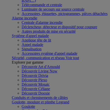
BAPI…)
Télécommande et centrale
Luminaire de secours sur source centrale
Accessoires, étiquettes, pictogrammes, pièces détachées
Alarme incendie
Centrale d'alarme incendie
Déclencheur, détecteur et dispositif pour coupure
Autres produits de mise en sécurité
Système d'appel malade
Applique tête de lit
Appel malade
Signalisation
Accessoires système d'appel malade
Sécurité, communication et réseau
Voir tout
Explorer par gamme
Découvrir Art d'Arnould
Découvrir Living Now
Découvrir Drivia
Découvrir Plexo
Découvrir Mosaic
Découvrir Céliane
Découvrir Dooxie
Conduits et cheminements de câbles
Goulotte, moulure et plinthe Legrand
Goulotte