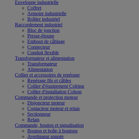
Enveloppe industrielle
Coffret
Armoire industrielle
Boîtier industriel
Raccordement industriel
Bloc de jonction
Presse-étoupe
Embout de câblage
Connecteur
Conduit flexible
Transformateur et alimentation
Transformateur
Alimentation
Collier et accessoires de repérage
Repérage fils et câbles
Collier d'équipement Colring
Collier d'installation Colson
Commande et protection moteur
Disjoncteur moteur
Contacteur moteur et relais
Sectionneur
Relais
Commande, bouton et signalisation
Bouton et boîte à boutons
Avertisseur sonore