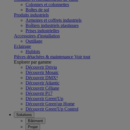
Colonnes et colonnettes
Boîtes de sol
Produits industriels
Armoires et coffrets industriels
Boîtiers industriels plastiques
Prises industrielles
Accessoires d'installation
Outillage
Eclairage
Hublots
Pièces détachées & maintenance
Voir tout
Explorer par gamme
Découvrir Drivia
Découvrir Mosaic
Découvrir DMX³
Découvrir Atlantic
Découvrir Céliane
Découvrir P17
Découvrir Green'Up
Découvrir Green'up Home
Découvrir Green'Up Control
Solutions
Bâtiment
Projet