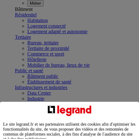
Métier
Bâtiment
Résidentiel
Habitation
Logement connecté
Logement adapté et autonomie
Tertiaire
Bureau, tertiaire
Tertiaire de proximité
Commerce et sport
Hôtellerie
Mobilier de bureau, lieux de vie
Public et santé
Bâtiment public
Établissement de santé
Infrastructures et industries
Data Center
Industrie
Infrastructures
À la une
Contrôler et planifier le fonctionnement des appareils
électriques avec le contacteur connecté
Le site legrand.fr et ses partenaires utilisent des cookies afin d'optimiser les
Répartir et optimiser son tableau électrique
fonctionnalités du site, de vous proposer des vidéos et des remontées de
Legrand Data Center Solutions : concentrer les
contenus de plateformes sociales, à des fins d'analyse de l'audience du site
expertises au service de vos performances