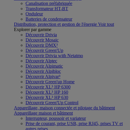
Canalisation préfabriquée
Transformateur HT-BT
Onduleur
Batteries de condensateur
Distribution, protection et gestion de l'énergie
Voir tout
Explorer par gamme
Découvrir Drivia
Découvrir Mosaic
Découvrir DMX³
Découvrir Green'Up
Découvrir Drivia with Netatmo
Découvrir Alptec
Découvrir Alpimatic
Découvrir Alpibloc
Découvrir Alpivar³
Découvrir Green'up Home
Découvrir XL³ HP 6300
Découvrir XL³ HP 160
Découvrir XL³ HP 630
Découvrir Green'Up Control
Appareillage, maison connectée et pilotage du bâtiment
Appareillage maison et bâtiment
Interrupteur, poussoir et variateur
Prise de courant, prise USB, prise RJ45, prises TV et
autres prises