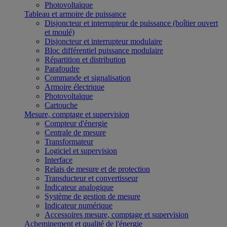
Photovoltaïque
Tableau et armoire de puissance
Disjoncteur et interrupteur de puissance (boîtier ouvert
et moulé)
Disjoncteur et interrupteur modulaire
Bloc différentiel puissance modulaire
Répartition et distribution
Parafoudre
Commande et signalisation
Armoire électrique
Photovoltaïque
Cartouche
Mesure, comptage et supervision
Compteur d'énergie
Centrale de mesure
Transformateur
Logiciel et supervision
Interface
Relais de mesure et de protection
Transducteur et convertisseur
Indicateur analogique
Système de gestion de mesure
Indicateur numérique
Accessoires mesure, comptage et supervision
Acheminement et qualité de l'énergie