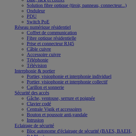
Solution fibre optique (tiroir, panneau, connecteur...)
Onduleur
PDU
Switch PoE
Réseau numérique résidentiel
Coffret de communication
Fibre optique résidentielle
Prise et connecteur RJ45
Câble cuivre
Accessoire cuivre
Téléphonie
Télévision
Interphonie & portier
Portier, visiophonie et interphonie individuel
Portier, visiophonie et interphonie collectif
Carillon et sonnerie
Sécurité des accès
Gâche, ventouse, serrure et poignée
Clavier codé
Centrale Vigik et accessoires
Bouton et poussoir anti-vandale
Intrusion
Eclairage de sécurité
Bloc autonome d'éclairage de sécurité (BAES, BAEH,