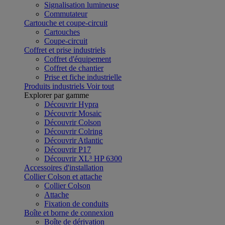
Signalisation lumineuse
Commutateur
Cartouche et coupe-circuit
Cartouches
Coupe-circuit
Coffret et prise industriels
Coffret d'équipement
Coffret de chantier
Prise et fiche industrielle
Produits industriels
Voir tout
Explorer par gamme
Découvrir Hypra
Découvrir Mosaic
Découvrir Colson
Découvrir Colring
Découvrir Atlantic
Découvrir P17
Découvrir XL³ HP 6300
Accessoires d'installation
Collier Colson et attache
Collier Colson
Attache
Fixation de conduits
Boîte et borne de connexion
Boîte de dérivation