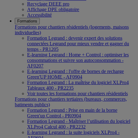
Recyclage DEEE pro
Affichage DPE obligatoire
Accessibilité
Formations
Formations pour chantiers résidentiels (logements, maisons
individuelles)
Formation Legrand : devenir expert des solutions
connectées Legrand pour mieux vendre et gagner du
temps - PR1205
E-learning Legrand : Home + Control : optimiser les
consommations et suivre son autoconsommation -
AF0207
E-learning Legrand : l'offre de bornes de recharge
Green'UP HOME - AF0904
Formation Legrand : La maîtrise du logiciel XLPro4
Tableaux 400 - PR2235
Voir toutes les formations pour chantiers résidentiels
Formations pour chantiers tertiaires (bureaux, commerces,
batiments publics)
Formation Legrand : Prise en main de la borne
Green'up Control - PR0904
Formation Legrand - Maîtriser l’utilisation du logiciel
XLPro4 Calcul 400 - PR2232
E-learning Legrand : la suite logiciels XLPro4 -
AF0604