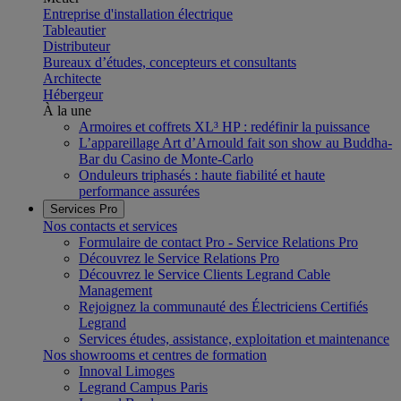
Entreprise d'installation électrique
Tableautier
Distributeur
Bureaux d’études, concepteurs et consultants
Architecte
Hébergeur
À la une
Armoires et coffrets XL³ HP : redéfinir la puissance
L’appareillage Art d’Arnould fait son show au Buddha-
Bar du Casino de Monte-Carlo
Onduleurs triphasés : haute fiabilité et haute
performance assurées
Services Pro
Nos contacts et services
Formulaire de contact Pro - Service Relations Pro
Découvrez le Service Relations Pro
Découvrez le Service Clients Legrand Cable
Management
Rejoignez la communauté des Électriciens Certifiés
Legrand
Services études, assistance, exploitation et maintenance
Nos showrooms et centres de formation
Innoval Limoges
Legrand Campus Paris