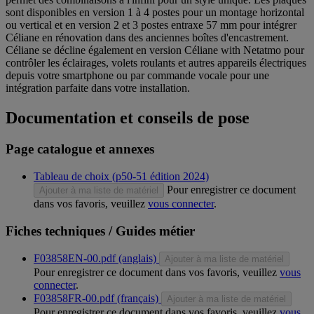
sont disponibles en version 1 à 4 postes pour un montage horizontal
ou vertical et en version 2 et 3 postes entraxe 57 mm pour intégrer
Céliane en rénovation dans des anciennes boîtes d'encastrement.
Céliane se décline également en version Céliane with Netatmo pour
contrôler les éclairages, volets roulants et autres appareils électriques
depuis votre smartphone ou par commande vocale pour une
intégration parfaite dans votre installation.
Documentation et conseils de pose
Page catalogue et annexes
Tableau de choix (p50-51 édition 2024)
Pour enregistrer ce document
Ajouter à ma liste de matériel
dans vos favoris, veuillez
vous connecter
.
Fiches techniques / Guides métier
F03858EN-00.pdf (anglais)
Ajouter à ma liste de matériel
Pour enregistrer ce document dans vos favoris, veuillez
vous
connecter
.
F03858FR-00.pdf (français)
Ajouter à ma liste de matériel
Pour enregistrer ce document dans vos favoris, veuillez
vous