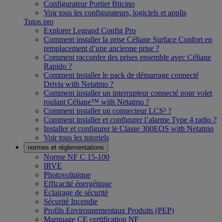
Configurateur Portier Bticino
Voir tous les configurateurs, logiciels et applis
Tutos pro
Explorer Legrand Config Pro
Comment installer la prise Céliane Surface Confort en
remplacement d’une ancienne prise ?
Comment raccorder des prises ensemble avec Céliane
Rapido ?
Comment installer le pack de démarrage connecté
Drivia with Netatmo ?
Comment installer un interrupteur connecté pour volet
roulant Céliane™ with Netatmo ?
Comment installer un connecteur LCS³ ?
Comment installer et configurer l’alarme Type 4 radio ?
Installer et configurer le Classe 300EOS with Netatmo
Voir tous les tutoriels
normes et réglementations
Norme NF C 15-100
IRVE
Photovoltaïque
Efficacité énergétique
Éclairage de sécurité
Sécurité Incendie
Profils Environnementaux Produits (PEP)
Marquage CE certification NF