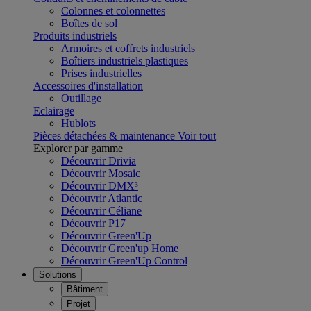
Colonnes et colonnettes
Boîtes de sol
Produits industriels
Armoires et coffrets industriels
Boîtiers industriels plastiques
Prises industrielles
Accessoires d'installation
Outillage
Eclairage
Hublots
Pièces détachées & maintenance
Voir tout
Explorer par gamme
Découvrir Drivia
Découvrir Mosaic
Découvrir DMX³
Découvrir Atlantic
Découvrir Céliane
Découvrir P17
Découvrir Green'Up
Découvrir Green'up Home
Découvrir Green'Up Control
Solutions
Bâtiment
Projet