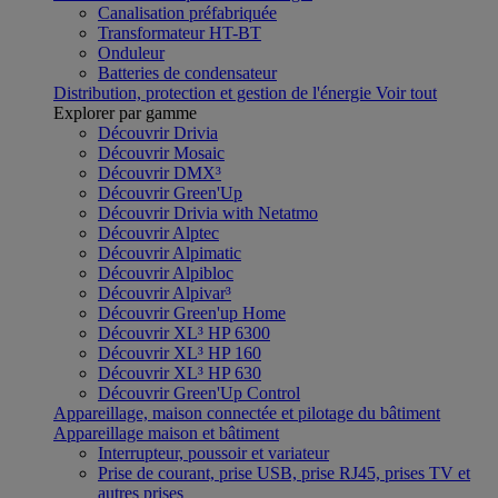
Canalisation préfabriquée
Transformateur HT-BT
Onduleur
Batteries de condensateur
Distribution, protection et gestion de l'énergie
Voir tout
Explorer par gamme
Découvrir Drivia
Découvrir Mosaic
Découvrir DMX³
Découvrir Green'Up
Découvrir Drivia with Netatmo
Découvrir Alptec
Découvrir Alpimatic
Découvrir Alpibloc
Découvrir Alpivar³
Découvrir Green'up Home
Découvrir XL³ HP 6300
Découvrir XL³ HP 160
Découvrir XL³ HP 630
Découvrir Green'Up Control
Appareillage, maison connectée et pilotage du bâtiment
Appareillage maison et bâtiment
Interrupteur, poussoir et variateur
Prise de courant, prise USB, prise RJ45, prises TV et
autres prises