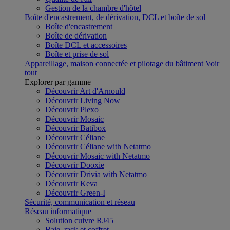
Gestion de la chambre d'hôtel
Boîte d'encastrement, de dérivation, DCL et boîte de sol
Boîte d'encastrement
Boîte de dérivation
Boîte DCL et accessoires
Boîte et prise de sol
Appareillage, maison connectée et pilotage du bâtiment
Voir
tout
Explorer par gamme
Découvrir Art d'Arnould
Découvrir Living Now
Découvrir Plexo
Découvrir Mosaic
Découvrir Batibox
Découvrir Céliane
Découvrir Céliane with Netatmo
Découvrir Mosaic with Netatmo
Découvrir Dooxie
Découvrir Drivia with Netatmo
Découvrir Keva
Découvrir Green-I
Sécurité, communication et réseau
Réseau informatique
Solution cuivre RJ45
Baie, rack et coffret