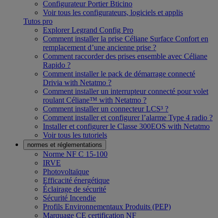
Configurateur Portier Bticino
Voir tous les configurateurs, logiciels et applis
Tutos pro
Explorer Legrand Config Pro
Comment installer la prise Céliane Surface Confort en
remplacement d’une ancienne prise ?
Comment raccorder des prises ensemble avec Céliane
Rapido ?
Comment installer le pack de démarrage connecté
Drivia with Netatmo ?
Comment installer un interrupteur connecté pour volet
roulant Céliane™ with Netatmo ?
Comment installer un connecteur LCS³ ?
Comment installer et configurer l’alarme Type 4 radio ?
Installer et configurer le Classe 300EOS with Netatmo
Voir tous les tutoriels
normes et réglementations
Norme NF C 15-100
IRVE
Photovoltaïque
Efficacité énergétique
Éclairage de sécurité
Sécurité Incendie
Profils Environnementaux Produits (PEP)
Marquage CE certification NF