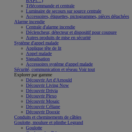
BAPI…)
Télécommande et centrale
Luminaire de secours sur source centrale
Accessoires, étiquettes, pictogrammes, pièces détachées
Alarme incendie
Centrale d'alarme incendie
Déclencheur, détecteur et dispositif pour coupure
Autres produits de mise en sécurité
Système d'appel malade
Applique tête de lit
Appel malade
Signalisation
Accessoires système d'appel malade
Sécurité, communication et réseau
Voir tout
Explorer par gamme
Découvrir Art d'Arnould
Découvrir Living Now
Découvrir Drivia
Découvrir Plexo
Découvrir Mosaic
Découvrir Céliane
Découvrir Dooxie
Conduits et cheminements de câbles
Goulotte, moulure et plinthe Legrand
Goulotte