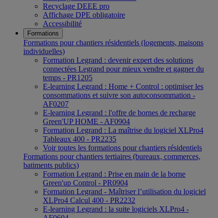
Recyclage DEEE pro
Affichage DPE obligatoire
Accessibilité
Formations
Formations pour chantiers résidentiels (logements, maisons
individuelles)
Formation Legrand : devenir expert des solutions
connectées Legrand pour mieux vendre et gagner du
temps - PR1205
E-learning Legrand : Home + Control : optimiser les
consommations et suivre son autoconsommation -
AF0207
E-learning Legrand : l'offre de bornes de recharge
Green'UP HOME - AF0904
Formation Legrand : La maîtrise du logiciel XLPro4
Tableaux 400 - PR2235
Voir toutes les formations pour chantiers résidentiels
Formations pour chantiers tertiaires (bureaux, commerces,
batiments publics)
Formation Legrand : Prise en main de la borne
Green'up Control - PR0904
Formation Legrand - Maîtriser l’utilisation du logiciel
XLPro4 Calcul 400 - PR2232
E-learning Legrand : la suite logiciels XLPro4 -
AF0604