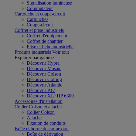
Signalisation lumineuse
Commutateur
Cartouche et coupe-circuit
Cartouches
Coupe-circuit
Coffret et prise industriels
Coffret d'équipement
Coffret de chantier
Prise et fiche industrielle
Produits industriels
Voir tout
Explorer par gamme
Découvrir Hypra
Découvrir Mosaic
Découvrir Colson
Découvrir Colring
Découvrir Atlantic
Découvrir P17
Découvrir XL³ HP 6300
Accessoires d'installation
Collier Colson et attache
Collier Colson
Attache
Fixation de conduits
Boîte et borne de connexion
Boîte de dérivation