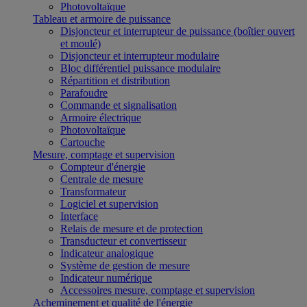
Photovoltaïque
Tableau et armoire de puissance
Disjoncteur et interrupteur de puissance (boîtier ouvert
et moulé)
Disjoncteur et interrupteur modulaire
Bloc différentiel puissance modulaire
Répartition et distribution
Parafoudre
Commande et signalisation
Armoire électrique
Photovoltaïque
Cartouche
Mesure, comptage et supervision
Compteur d'énergie
Centrale de mesure
Transformateur
Logiciel et supervision
Interface
Relais de mesure et de protection
Transducteur et convertisseur
Indicateur analogique
Système de gestion de mesure
Indicateur numérique
Accessoires mesure, comptage et supervision
Acheminement et qualité de l'énergie