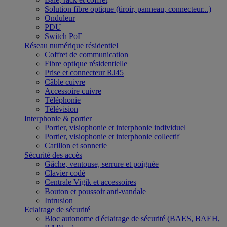
Solution fibre optique (tiroir, panneau, connecteur...)
Onduleur
PDU
Switch PoE
Réseau numérique résidentiel
Coffret de communication
Fibre optique résidentielle
Prise et connecteur RJ45
Câble cuivre
Accessoire cuivre
Téléphonie
Télévision
Interphonie & portier
Portier, visiophonie et interphonie individuel
Portier, visiophonie et interphonie collectif
Carillon et sonnerie
Sécurité des accès
Gâche, ventouse, serrure et poignée
Clavier codé
Centrale Vigik et accessoires
Bouton et poussoir anti-vandale
Intrusion
Eclairage de sécurité
Bloc autonome d'éclairage de sécurité (BAES, BAEH,