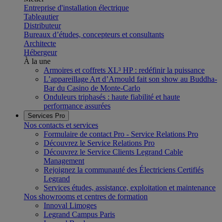
Entreprise d'installation électrique
Tableautier
Distributeur
Bureaux d’études, concepteurs et consultants
Architecte
Hébergeur
À la une
Armoires et coffrets XL³ HP : redéfinir la puissance
L’appareillage Art d’Arnould fait son show au Buddha-
Bar du Casino de Monte-Carlo
Onduleurs triphasés : haute fiabilité et haute
performance assurées
Services Pro
Nos contacts et services
Formulaire de contact Pro - Service Relations Pro
Découvrez le Service Relations Pro
Découvrez le Service Clients Legrand Cable
Management
Rejoignez la communauté des Électriciens Certifiés
Legrand
Services études, assistance, exploitation et maintenance
Nos showrooms et centres de formation
Innoval Limoges
Legrand Campus Paris