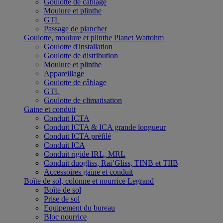
Goulotte de câblage
Moulure et plinthe
GTL
Passage de plancher
Goulotte, moulure et plinthe Planet Wattohm
Goulotte d'installation
Goulotte de distribution
Moulure et plinthe
Appareillage
Goulotte de câblage
GTL
Goulotte de climatisation
Gaine et conduit
Conduit ICTA
Conduit ICTA & ICA grande longueur
Conduit ICTA préfilé
Conduit ICA
Conduit rigide IRL, MRL
Conduit duogliss, Rai’Gliss, TINB et TIIB
Accessoires gaine et conduit
Boîte de sol, colonne et nourrice Legrand
Boîte de sol
Prise de sol
Equipement du bureau
Bloc nourrice