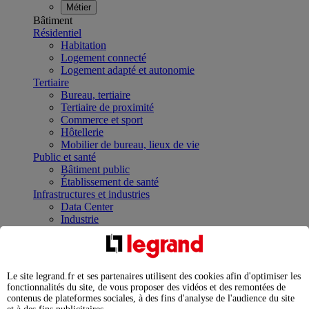
Métier
Bâtiment
Résidentiel
Habitation
Logement connecté
Logement adapté et autonomie
Tertiaire
Bureau, tertiaire
Tertiaire de proximité
Commerce et sport
Hôtellerie
Mobilier de bureau, lieux de vie
Public et santé
Bâtiment public
Établissement de santé
Infrastructures et industries
Data Center
Industrie
Infrastructures
À la une
Contrôler et planifier le fonctionnement des appareils
électriques avec le contacteur connecté
Le site legrand.fr et ses partenaires utilisent des cookies afin d'optimiser les
Répartir et optimiser son tableau électrique
fonctionnalités du site, de vous proposer des vidéos et des remontées de
Legrand Data Center Solutions : concentrer les
contenus de plateformes sociales, à des fins d'analyse de l'audience du site
expertises au service de vos performances