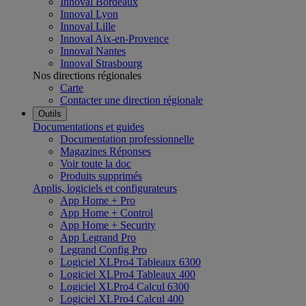
Innoval Bordeaux
Innoval Lyon
Innoval Lille
Innoval Aix-en-Provence
Innoval Nantes
Innoval Strasbourg
Nos directions régionales
Carte
Contacter une direction régionale
Outils
Documentations et guides
Documentation professionnelle
Magazines Réponses
Voir toute la doc
Produits supprimés
Applis, logiciels et configurateurs
App Home + Pro
App Home + Control
App Home + Security
App Legrand Pro
Legrand Config Pro
Logiciel XLPro4 Tableaux 6300
Logiciel XLPro4 Tableaux 400
Logiciel XLPro4 Calcul 6300
Logiciel XLPro4 Calcul 400