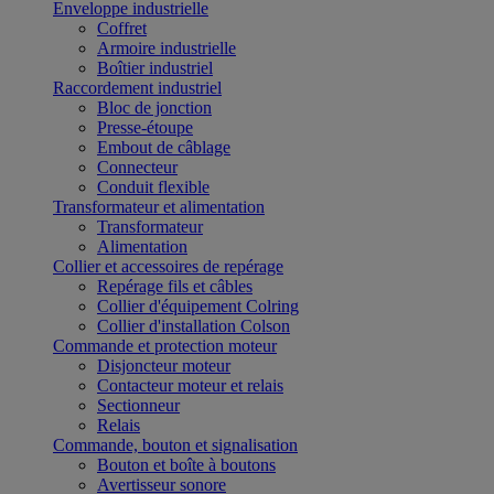
Enveloppe industrielle
Coffret
Armoire industrielle
Boîtier industriel
Raccordement industriel
Bloc de jonction
Presse-étoupe
Embout de câblage
Connecteur
Conduit flexible
Transformateur et alimentation
Transformateur
Alimentation
Collier et accessoires de repérage
Repérage fils et câbles
Collier d'équipement Colring
Collier d'installation Colson
Commande et protection moteur
Disjoncteur moteur
Contacteur moteur et relais
Sectionneur
Relais
Commande, bouton et signalisation
Bouton et boîte à boutons
Avertisseur sonore