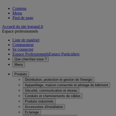
Contenu
Menu
Pied de page
Accueil du site legrand.fr
Espace professionnels
Liste de matériel
Comparateur
Se connecter
Espace Professionnels
Espace Particuliers
Que cherchez-vous ?
Menu
Produits
Distribution, protection et gestion de l'énergie
Appareillage, maison connectée et pilotage du bâtiment
Sécurité, communication et réseau
Conduits et cheminements de câbles
Produits industriels
Accessoires d'installation
Eclairage