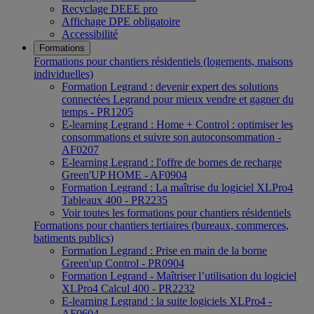
Recyclage DEEE pro
Affichage DPE obligatoire
Accessibilité
Formations
Formations pour chantiers résidentiels (logements, maisons
individuelles)
Formation Legrand : devenir expert des solutions
connectées Legrand pour mieux vendre et gagner du
temps - PR1205
E-learning Legrand : Home + Control : optimiser les
consommations et suivre son autoconsommation -
AF0207
E-learning Legrand : l'offre de bornes de recharge
Green'UP HOME - AF0904
Formation Legrand : La maîtrise du logiciel XLPro4
Tableaux 400 - PR2235
Voir toutes les formations pour chantiers résidentiels
Formations pour chantiers tertiaires (bureaux, commerces,
batiments publics)
Formation Legrand : Prise en main de la borne
Green'up Control - PR0904
Formation Legrand - Maîtriser l’utilisation du logiciel
XLPro4 Calcul 400 - PR2232
E-learning Legrand : la suite logiciels XLPro4 -
AF0604