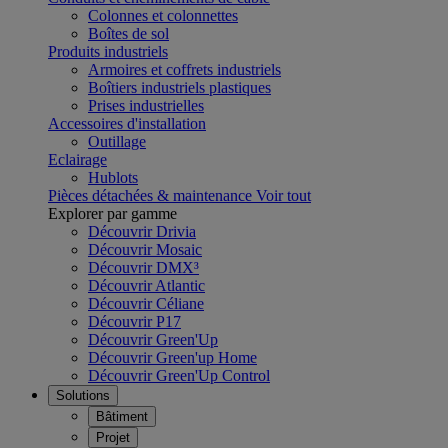
Colonnes et colonnettes
Boîtes de sol
Produits industriels
Armoires et coffrets industriels
Boîtiers industriels plastiques
Prises industrielles
Accessoires d'installation
Outillage
Eclairage
Hublots
Pièces détachées & maintenance
Voir tout
Explorer par gamme
Découvrir Drivia
Découvrir Mosaic
Découvrir DMX³
Découvrir Atlantic
Découvrir Céliane
Découvrir P17
Découvrir Green'Up
Découvrir Green'up Home
Découvrir Green'Up Control
Solutions
Bâtiment
Projet