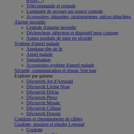
BAPI…)
Télécommande et centrale
Luminaire de secours sur source centrale
Accessoires, étiquettes, pictogrammes, pièces détachées
Alarme incendie
Centrale d'alarme incendie
Déclencheur, détecteur et dispositif pour coupure
Autres produits de mise en sécurité
Système d'appel malade
Applique tête de lit
Appel malade
Signalisation
Accessoires système d'appel malade
Sécurité, communication et réseau
Voir tout
Explorer par gamme
Découvrir Art d'Arnould
Découvrir Living Now
Découvrir Drivia
Découvrir Plexo
Découvrir Mosaic
Découvrir Céliane
Découvrir Dooxie
Conduits et cheminements de câbles
Goulotte, moulure et plinthe Legrand
Goulotte