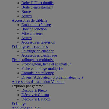
Boîte DCL et douille
Boîte d'encastrement
Borne
Autres
Accessoires de câblage
Embout de câblage
Bloc de jonction
Mise à la terre
Autres
Accessoires télévision
Eclairage et accessoires
Eclairage de chantier
Accessoires d'éclairage
Fiche, rallonge et multiprise
Prolongateur, fiche et adaptateur
Fiche et rallonge multiprise
Enrouleur et rallonge
Divers (Adaptateur, programmateur, …)
Accessoires d'installation
Voir tout
Explorer par gamme
Découvrir Plexo
Découvrir Colson
Découvrir Batibox
Eclairage
Applique et hublot