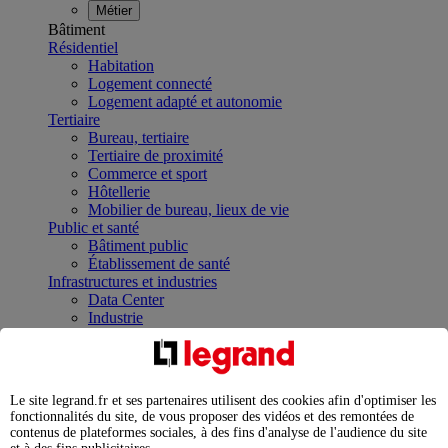
Métier
Bâtiment
Résidentiel
Habitation
Logement connecté
Logement adapté et autonomie
Tertiaire
Bureau, tertiaire
Tertiaire de proximité
Commerce et sport
Hôtellerie
Mobilier de bureau, lieux de vie
Public et santé
Bâtiment public
Établissement de santé
Infrastructures et industries
Data Center
Industrie
Infrastructures
À la une
Contrôler et planifier le fonctionnement des appareils
électriques avec le contacteur connecté
Le site legrand.fr et ses partenaires utilisent des cookies afin d'optimiser les
Répartir et optimiser son tableau électrique
fonctionnalités du site, de vous proposer des vidéos et des remontées de
Legrand Data Center Solutions : concentrer les
contenus de plateformes sociales, à des fins d'analyse de l'audience du site
expertises au service de vos performances