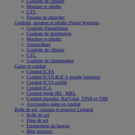
Goulotte de câblage
Moulure et plinthe
GTL
Passage de plancher
Goulotte, moulure et plinthe Planet Wattohm
Goulotte d'installation
Goulotte de distribution
Moulure et plinthe
Appareillage
Goulotte de câblage
GTL
Goulotte de climatisation
Gaine et conduit
Conduit ICTA
Conduit ICTA & ICA grande longueur
Conduit ICTA préfilé
Conduit ICA
Conduit rigide IRL, MRL
Conduit duogliss, Rai’Gliss, TINB et TIIB
Accessoires gaine et conduit
Boîte de sol, colonne et nourrice Legrand
Boîte de sol
Prise de sol
Equipement du bureau
Bloc nourrice