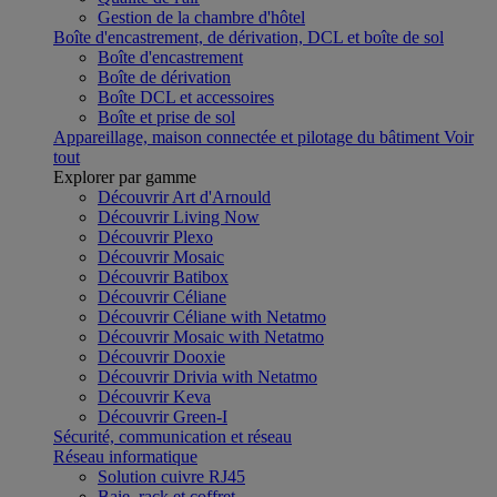
Gestion de la chambre d'hôtel
Boîte d'encastrement, de dérivation, DCL et boîte de sol
Boîte d'encastrement
Boîte de dérivation
Boîte DCL et accessoires
Boîte et prise de sol
Appareillage, maison connectée et pilotage du bâtiment
Voir
tout
Explorer par gamme
Découvrir Art d'Arnould
Découvrir Living Now
Découvrir Plexo
Découvrir Mosaic
Découvrir Batibox
Découvrir Céliane
Découvrir Céliane with Netatmo
Découvrir Mosaic with Netatmo
Découvrir Dooxie
Découvrir Drivia with Netatmo
Découvrir Keva
Découvrir Green-I
Sécurité, communication et réseau
Réseau informatique
Solution cuivre RJ45
Baie, rack et coffret