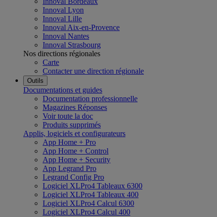
Innoval Bordeaux
Innoval Lyon
Innoval Lille
Innoval Aix-en-Provence
Innoval Nantes
Innoval Strasbourg
Nos directions régionales
Carte
Contacter une direction régionale
Outils
Documentations et guides
Documentation professionnelle
Magazines Réponses
Voir toute la doc
Produits supprimés
Applis, logiciels et configurateurs
App Home + Pro
App Home + Control
App Home + Security
App Legrand Pro
Legrand Config Pro
Logiciel XLPro4 Tableaux 6300
Logiciel XLPro4 Tableaux 400
Logiciel XLPro4 Calcul 6300
Logiciel XLPro4 Calcul 400