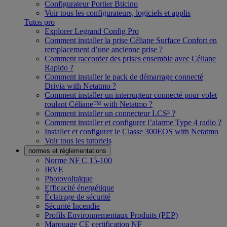
Configurateur Portier Bticino
Voir tous les configurateurs, logiciels et applis
Tutos pro
Explorer Legrand Config Pro
Comment installer la prise Céliane Surface Confort en
remplacement d’une ancienne prise ?
Comment raccorder des prises ensemble avec Céliane
Rapido ?
Comment installer le pack de démarrage connecté
Drivia with Netatmo ?
Comment installer un interrupteur connecté pour volet
roulant Céliane™ with Netatmo ?
Comment installer un connecteur LCS³ ?
Comment installer et configurer l’alarme Type 4 radio ?
Installer et configurer le Classe 300EOS with Netatmo
Voir tous les tutoriels
normes et réglementations
Norme NF C 15-100
IRVE
Photovoltaïque
Efficacité énergétique
Éclairage de sécurité
Sécurité Incendie
Profils Environnementaux Produits (PEP)
Marquage CE certification NF