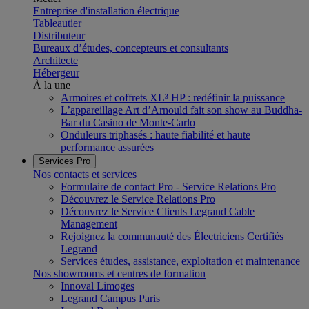
Entreprise d'installation électrique
Tableautier
Distributeur
Bureaux d’études, concepteurs et consultants
Architecte
Hébergeur
À la une
Armoires et coffrets XL³ HP : redéfinir la puissance
L’appareillage Art d’Arnould fait son show au Buddha-
Bar du Casino de Monte-Carlo
Onduleurs triphasés : haute fiabilité et haute
performance assurées
Services Pro
Nos contacts et services
Formulaire de contact Pro - Service Relations Pro
Découvrez le Service Relations Pro
Découvrez le Service Clients Legrand Cable
Management
Rejoignez la communauté des Électriciens Certifiés
Legrand
Services études, assistance, exploitation et maintenance
Nos showrooms et centres de formation
Innoval Limoges
Legrand Campus Paris