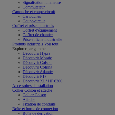
Signalisation lumineuse
Commutateur
Cartouche et coupe-circuit
Cartouches
Coupe-circuit
Coffret et prise industriels
Coffret d'équipement
Coffret de chantier
Prise et fiche industrielle
Produits industriels
Voir tout
Explorer par gamme
Découvrir Hypra
Découvrir Mosaic
Découvrir Colson
Découvrir Colring
Découvrir Atlantic
Découvrir P17
Découvrir XL³ HP 6300
Accessoires d'installation
Collier Colson et attache
Collier Colson
Attache
Fixation de conduits
Boîte et borne de connexion
Boîte de dérivation