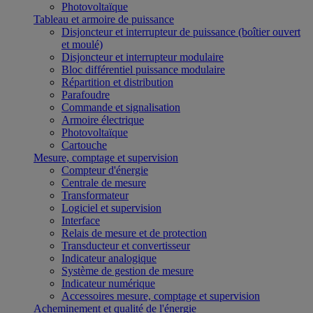
Photovoltaïque
Tableau et armoire de puissance
Disjoncteur et interrupteur de puissance (boîtier ouvert
et moulé)
Disjoncteur et interrupteur modulaire
Bloc différentiel puissance modulaire
Répartition et distribution
Parafoudre
Commande et signalisation
Armoire électrique
Photovoltaïque
Cartouche
Mesure, comptage et supervision
Compteur d'énergie
Centrale de mesure
Transformateur
Logiciel et supervision
Interface
Relais de mesure et de protection
Transducteur et convertisseur
Indicateur analogique
Système de gestion de mesure
Indicateur numérique
Accessoires mesure, comptage et supervision
Acheminement et qualité de l'énergie