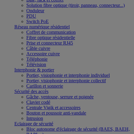
Solution fibre optique (tiroir, panneau, connecteur...)
Onduleur
PDU
Switch PoE
Réseau numérique résidentiel
Coffret de communication
Fibre optique résidentielle
Prise et connecteur RJ45
Câble cuivre
Accessoire cuivre
Téléphonie
Télévision
Interphonie & portier
Portier, visiophonie et interphonie individuel
Portier, visiophonie et interphonie collectif
Carillon et sonnerie
Sécurité des accès
Gâche, ventouse, serrure et poignée
Clavier codé
Centrale Vigik et accessoires
Bouton et poussoir anti-vandale
Intrusion
Eclairage de sécurité
Bloc autonome d'éclairage de sécurité (BAES, BAEH,