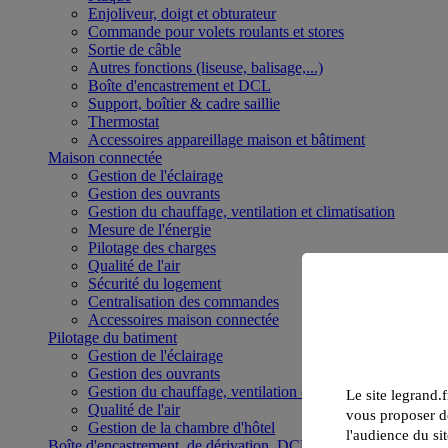
Enjoliveur, doigt et obturateur
Commande pour volets roulants et stores
Sortie de câble
Autres fonctions (liseuse, balisage,...)
Boîte d'encastrement et DCL
Support, boîtier & cadre saillie
Thermostat
Accessoires appareillage maison et bâtiment
Maison connectée
Gestion de l'éclairage
Gestion des ouvrants
Gestion du chauffage, ventilation et climatisation
Mesure de l'énergie
Pilotage des charges
Qualité de l'air
Sécurité du logement
Centralisation des commandes
Accessoires maison connectée
Pilotage du batiment
Gestion de l'éclairage
Gestion des ouvrants
Gestion du chauffage, ventilation et climatisation
Le site legrand.f
Qualité de l'air
vous proposer de
Gestion de la chambre d'hôtel
l'audience du sit
Boîte d'encastrement, de dérivation, DCL et boîte de sol