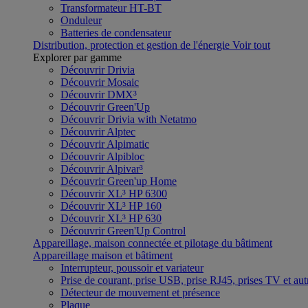
Transformateur HT-BT
Onduleur
Batteries de condensateur
Distribution, protection et gestion de l'énergie
Voir tout
Explorer par gamme
Découvrir Drivia
Découvrir Mosaic
Découvrir DMX³
Découvrir Green'Up
Découvrir Drivia with Netatmo
Découvrir Alptec
Découvrir Alpimatic
Découvrir Alpibloc
Découvrir Alpivar³
Découvrir Green'up Home
Découvrir XL³ HP 6300
Découvrir XL³ HP 160
Découvrir XL³ HP 630
Découvrir Green'Up Control
Appareillage, maison connectée et pilotage du bâtiment
Appareillage maison et bâtiment
Interrupteur, poussoir et variateur
Prise de courant, prise USB, prise RJ45, prises TV et aut
Détecteur de mouvement et présence
Plaque