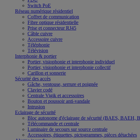
Switch PoE
Réseau numérique résidentiel
Coffret de communication
Fibre optique résidentielle
Prise et connecteur RJ45
Câble cuivre
Accessoire cuivre
Téléphonie
Télévision
Interphonie & portier
Portier, visiophonie et interphonie individuel
Portier, visiophonie et interphonie collectif
Carillon et sonnerie
Sécurité des accès
Gâche, ventouse, serrure et poignée
Clavier codé
Centrale Vigik et accessoires
Bouton et poussoir anti-vandale
Intrusion
Eclairage de sécurité
Bloc autonome d'éclairage de sécurité (BAES, BAEH,
Télécommande et centrale
Luminaire de secours sur source centrale
Accessoires, étiquettes, pictogrammes, pièces détachées