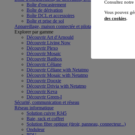
Consultez notre
Boîte d'encastrement
Boîte de dérivation
Vous pouvez gér
Boîte DCL et accessoires
des cookies
.
Boîte et prise de sol
Appareillage, maison connectée et pilotage du bâtiment
Voir to
Explorer par gamme
Découvrir Art d'Arnould
Découvrir Living Now
Découvrir Plexo
Découvrir Mosaic
Découvrir Batibox
Découvrir Céliane
Découvrir Céliane with Netatmo
Découvrir Mosaic with Netatmo
Découvrir Dooxie
Découvrir Drivia with Netatmo
Découvrir Keva
Découvrir Green-I
Sécurité, communication et réseau
Réseau informatique
Solution cuivre RJ45
Baie, rack et coffret
Solution fibre optique (tiroir, panneau, connecteur...)
Onduleur
PDU