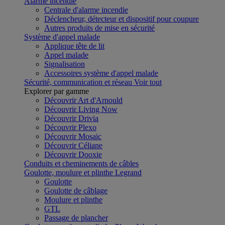
Alarme incendie
Centrale d'alarme incendie
Déclencheur, détecteur et dispositif pour coupure
Autres produits de mise en sécurité
Système d'appel malade
Applique tête de lit
Appel malade
Signalisation
Accessoires système d'appel malade
Sécurité, communication et réseau
Voir tout
Explorer par gamme
Découvrir Art d'Arnould
Découvrir Living Now
Découvrir Drivia
Découvrir Plexo
Découvrir Mosaic
Découvrir Céliane
Découvrir Dooxie
Conduits et cheminements de câbles
Goulotte, moulure et plinthe Legrand
Goulotte
Goulotte de câblage
Moulure et plinthe
GTL
Passage de plancher