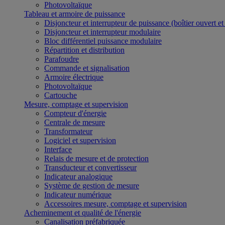
Photovoltaïque
Tableau et armoire de puissance
Disjoncteur et interrupteur de puissance (boîtier ouvert e
Disjoncteur et interrupteur modulaire
Bloc différentiel puissance modulaire
Répartition et distribution
Parafoudre
Commande et signalisation
Armoire électrique
Photovoltaïque
Cartouche
Mesure, comptage et supervision
Compteur d'énergie
Centrale de mesure
Transformateur
Logiciel et supervision
Interface
Relais de mesure et de protection
Transducteur et convertisseur
Indicateur analogique
Système de gestion de mesure
Indicateur numérique
Accessoires mesure, comptage et supervision
Acheminement et qualité de l'énergie
Canalisation préfabriquée