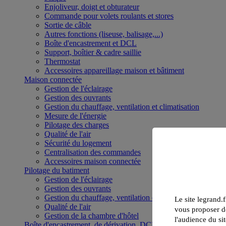
Enjoliveur, doigt et obturateur
Commande pour volets roulants et stores
Sortie de câble
Autres fonctions (liseuse, balisage,...)
Boîte d'encastrement et DCL
Support, boîtier & cadre saillie
Thermostat
Accessoires appareillage maison et bâtiment
Maison connectée
Gestion de l'éclairage
Gestion des ouvrants
Gestion du chauffage, ventilation et climatisation
Mesure de l'énergie
Pilotage des charges
Qualité de l'air
Sécurité du logement
Centralisation des commandes
Accessoires maison connectée
Pilotage du batiment
Gestion de l'éclairage
Gestion des ouvrants
Gestion du chauffage, ventilation et climatisation
Le site legrand.f
Qualité de l'air
vous proposer de
Gestion de la chambre d'hôtel
l'audience du sit
Boîte d'encastrement, de dérivation, DCL et boîte de sol