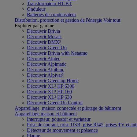
Transformateur HT-BT
Onduleur
Batteries de condensateur
Distribution, protection et gestion de l'énergie
Voir tout
Explorer par gamme
Découvrir Drivia
Découvrir Mosaic
Découvrir DMX³
Découvrir Green'Up
Découvrir Drivia with Netatmo
Découvrir Alptec
Découvrir Alpimatic
Découvrir Alpibloc
Découvrir Alpivar³
Découvrir Green'up Home
Découvrir XL³ HP 6300
Découvrir XL³ HP 160
Découvrir XL³ HP 630
Découvrir Green'Up Control
Appareillage, maison connectée et pilotage du bâtiment
Appareillage maison et bâtiment
Interrupteur, poussoir et variateur
Prise de courant, prise USB, prise RJ45, prises TV et aut
Détecteur de mouvement et présence
Plaque