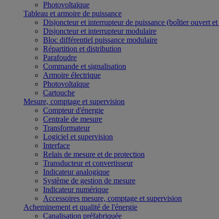
Photovoltaïque
Tableau et armoire de puissance
Disjoncteur et interrupteur de puissance (boîtier ouvert e
Disjoncteur et interrupteur modulaire
Bloc différentiel puissance modulaire
Répartition et distribution
Parafoudre
Commande et signalisation
Armoire électrique
Photovoltaïque
Cartouche
Mesure, comptage et supervision
Compteur d'énergie
Centrale de mesure
Transformateur
Logiciel et supervision
Interface
Relais de mesure et de protection
Transducteur et convertisseur
Indicateur analogique
Système de gestion de mesure
Indicateur numérique
Accessoires mesure, comptage et supervision
Acheminement et qualité de l'énergie
Canalisation préfabriquée