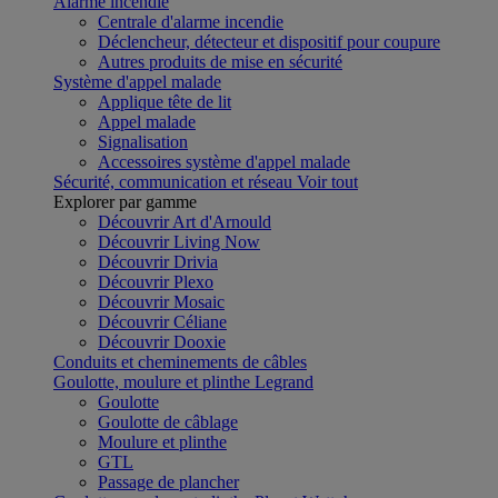
Alarme incendie
Centrale d'alarme incendie
Déclencheur, détecteur et dispositif pour coupure
Autres produits de mise en sécurité
Système d'appel malade
Applique tête de lit
Appel malade
Signalisation
Accessoires système d'appel malade
Sécurité, communication et réseau
Voir tout
Explorer par gamme
Découvrir Art d'Arnould
Découvrir Living Now
Découvrir Drivia
Découvrir Plexo
Découvrir Mosaic
Découvrir Céliane
Découvrir Dooxie
Conduits et cheminements de câbles
Goulotte, moulure et plinthe Legrand
Goulotte
Goulotte de câblage
Moulure et plinthe
GTL
Passage de plancher