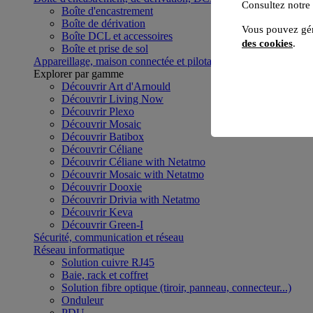
Consultez notre
Boîte d'encastrement
Boîte de dérivation
Vous pouvez gér
Boîte DCL et accessoires
des cookies
.
Boîte et prise de sol
Appareillage, maison connectée et pilotage du bâtiment
Voir to
Explorer par gamme
Découvrir Art d'Arnould
Découvrir Living Now
Découvrir Plexo
Découvrir Mosaic
Découvrir Batibox
Découvrir Céliane
Découvrir Céliane with Netatmo
Découvrir Mosaic with Netatmo
Découvrir Dooxie
Découvrir Drivia with Netatmo
Découvrir Keva
Découvrir Green-I
Sécurité, communication et réseau
Réseau informatique
Solution cuivre RJ45
Baie, rack et coffret
Solution fibre optique (tiroir, panneau, connecteur...)
Onduleur
PDU