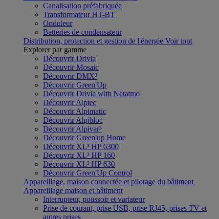
Canalisation préfabriquée
Transformateur HT-BT
Onduleur
Batteries de condensateur
Distribution, protection et gestion de l'énergie
Voir tout
Explorer par gamme
Découvrir Drivia
Découvrir Mosaic
Découvrir DMX³
Découvrir Green'Up
Découvrir Drivia with Netatmo
Découvrir Alptec
Découvrir Alpimatic
Découvrir Alpibloc
Découvrir Alpivar³
Découvrir Green'up Home
Découvrir XL³ HP 6300
Découvrir XL³ HP 160
Découvrir XL³ HP 630
Découvrir Green'Up Control
Appareillage, maison connectée et pilotage du bâtiment
Appareillage maison et bâtiment
Interrupteur, poussoir et variateur
Prise de courant, prise USB, prise RJ45, prises TV et
autres prises