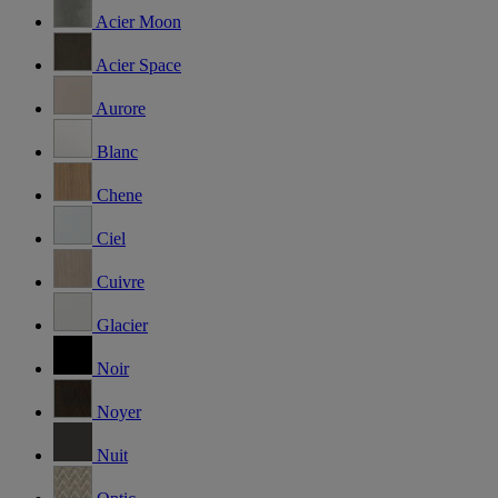
Acier Moon
Acier Space
Aurore
Blanc
Chene
Ciel
Cuivre
Glacier
Noir
Noyer
Nuit