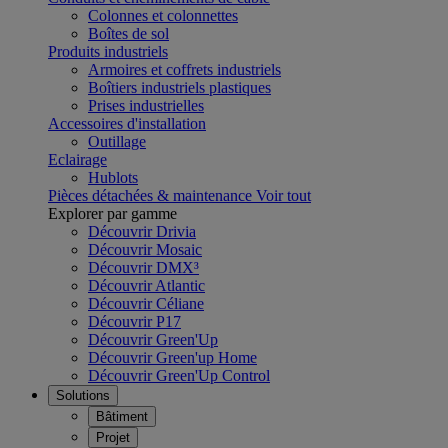
Colonnes et colonnettes
Boîtes de sol
Produits industriels
Armoires et coffrets industriels
Boîtiers industriels plastiques
Prises industrielles
Accessoires d'installation
Outillage
Eclairage
Hublots
Pièces détachées & maintenance
Voir tout
Explorer par gamme
Découvrir Drivia
Découvrir Mosaic
Découvrir DMX³
Découvrir Atlantic
Découvrir Céliane
Découvrir P17
Découvrir Green'Up
Découvrir Green'up Home
Découvrir Green'Up Control
Solutions
Bâtiment
Projet