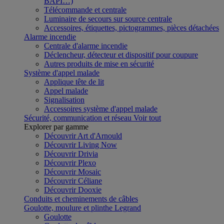
BAPI…)
Télécommande et centrale
Luminaire de secours sur source centrale
Accessoires, étiquettes, pictogrammes, pièces détachées
Alarme incendie
Centrale d'alarme incendie
Déclencheur, détecteur et dispositif pour coupure
Autres produits de mise en sécurité
Système d'appel malade
Applique tête de lit
Appel malade
Signalisation
Accessoires système d'appel malade
Sécurité, communication et réseau
Voir tout
Explorer par gamme
Découvrir Art d'Arnould
Découvrir Living Now
Découvrir Drivia
Découvrir Plexo
Découvrir Mosaic
Découvrir Céliane
Découvrir Dooxie
Conduits et cheminements de câbles
Goulotte, moulure et plinthe Legrand
Goulotte