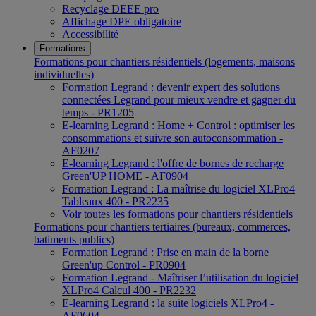
Recyclage DEEE pro
Affichage DPE obligatoire
Accessibilité
Formations
Formations pour chantiers résidentiels (logements, maisons
individuelles)
Formation Legrand : devenir expert des solutions
connectées Legrand pour mieux vendre et gagner du
temps - PR1205
E-learning Legrand : Home + Control : optimiser les
consommations et suivre son autoconsommation -
AF0207
E-learning Legrand : l'offre de bornes de recharge
Green'UP HOME - AF0904
Formation Legrand : La maîtrise du logiciel XLPro4
Tableaux 400 - PR2235
Voir toutes les formations pour chantiers résidentiels
Formations pour chantiers tertiaires (bureaux, commerces,
batiments publics)
Formation Legrand : Prise en main de la borne
Green'up Control - PR0904
Formation Legrand - Maîtriser l’utilisation du logiciel
XLPro4 Calcul 400 - PR2232
E-learning Legrand : la suite logiciels XLPro4 -
AF0604