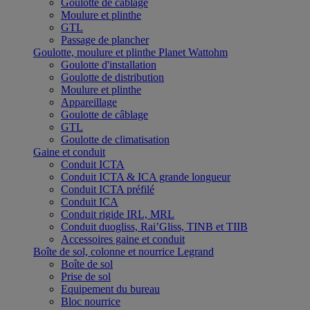
Goulotte de câblage
Moulure et plinthe
GTL
Passage de plancher
Goulotte, moulure et plinthe Planet Wattohm
Goulotte d'installation
Goulotte de distribution
Moulure et plinthe
Appareillage
Goulotte de câblage
GTL
Goulotte de climatisation
Gaine et conduit
Conduit ICTA
Conduit ICTA & ICA grande longueur
Conduit ICTA préfilé
Conduit ICA
Conduit rigide IRL, MRL
Conduit duogliss, Rai’Gliss, TINB et TIIB
Accessoires gaine et conduit
Boîte de sol, colonne et nourrice Legrand
Boîte de sol
Prise de sol
Equipement du bureau
Bloc nourrice