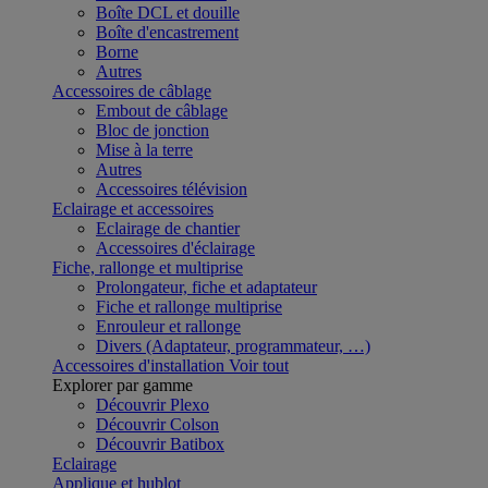
Boîte DCL et douille
Boîte d'encastrement
Borne
Autres
Accessoires de câblage
Embout de câblage
Bloc de jonction
Mise à la terre
Autres
Accessoires télévision
Eclairage et accessoires
Eclairage de chantier
Accessoires d'éclairage
Fiche, rallonge et multiprise
Prolongateur, fiche et adaptateur
Fiche et rallonge multiprise
Enrouleur et rallonge
Divers (Adaptateur, programmateur, …)
Accessoires d'installation
Voir tout
Explorer par gamme
Découvrir Plexo
Découvrir Colson
Découvrir Batibox
Eclairage
Applique et hublot