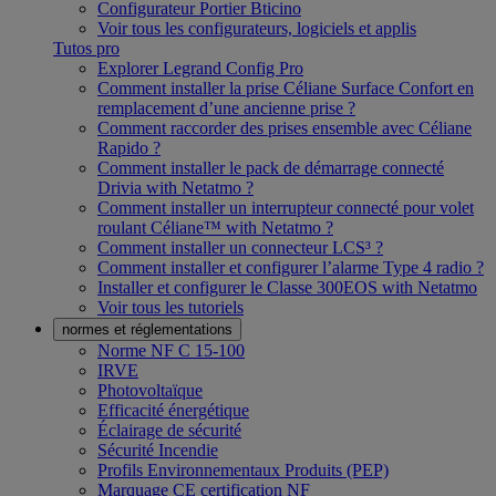
Configurateur Portier Bticino
Voir tous les configurateurs, logiciels et applis
Tutos pro
Explorer Legrand Config Pro
Comment installer la prise Céliane Surface Confort en
remplacement d’une ancienne prise ?
Comment raccorder des prises ensemble avec Céliane
Rapido ?
Comment installer le pack de démarrage connecté
Drivia with Netatmo ?
Comment installer un interrupteur connecté pour volet
roulant Céliane™ with Netatmo ?
Comment installer un connecteur LCS³ ?
Comment installer et configurer l’alarme Type 4 radio ?
Installer et configurer le Classe 300EOS with Netatmo
Voir tous les tutoriels
normes et réglementations
Norme NF C 15-100
IRVE
Photovoltaïque
Efficacité énergétique
Éclairage de sécurité
Sécurité Incendie
Profils Environnementaux Produits (PEP)
Marquage CE certification NF