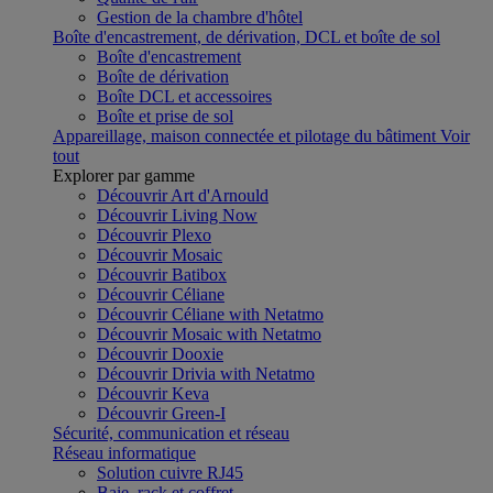
Gestion de la chambre d'hôtel
Boîte d'encastrement, de dérivation, DCL et boîte de sol
Boîte d'encastrement
Boîte de dérivation
Boîte DCL et accessoires
Boîte et prise de sol
Appareillage, maison connectée et pilotage du bâtiment
Voir
tout
Explorer par gamme
Découvrir Art d'Arnould
Découvrir Living Now
Découvrir Plexo
Découvrir Mosaic
Découvrir Batibox
Découvrir Céliane
Découvrir Céliane with Netatmo
Découvrir Mosaic with Netatmo
Découvrir Dooxie
Découvrir Drivia with Netatmo
Découvrir Keva
Découvrir Green-I
Sécurité, communication et réseau
Réseau informatique
Solution cuivre RJ45
Baie, rack et coffret