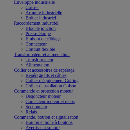
Enveloppe industrielle
Coffret
Armoire industrielle
Boîtier industriel
Raccordement industriel
Bloc de jonction
Presse-étoupe
Embout de câblage
Connecteur
Conduit flexible
Transformateur et alimentation
Transformateur
Alimentation
Collier et accessoires de repérage
Repérage fils et câbles
Collier d'équipement Colring
Collier d'installation Colson
Commande et protection moteur
Disjoncteur moteur
Contacteur moteur et relais
Sectionneur
Relais
Commande, bouton et signalisation
Bouton et boîte à boutons
Avertisseur sonore