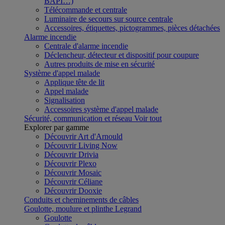
BAPI…)
Télécommande et centrale
Luminaire de secours sur source centrale
Accessoires, étiquettes, pictogrammes, pièces détachées
Alarme incendie
Centrale d'alarme incendie
Déclencheur, détecteur et dispositif pour coupure
Autres produits de mise en sécurité
Système d'appel malade
Applique tête de lit
Appel malade
Signalisation
Accessoires système d'appel malade
Sécurité, communication et réseau
Voir tout
Explorer par gamme
Découvrir Art d'Arnould
Découvrir Living Now
Découvrir Drivia
Découvrir Plexo
Découvrir Mosaic
Découvrir Céliane
Découvrir Dooxie
Conduits et cheminements de câbles
Goulotte, moulure et plinthe Legrand
Goulotte