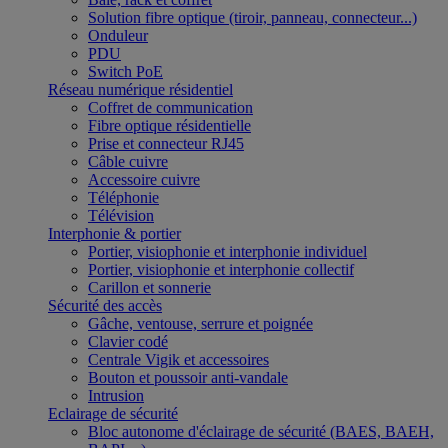
Solution fibre optique (tiroir, panneau, connecteur...)
Onduleur
PDU
Switch PoE
Réseau numérique résidentiel
Coffret de communication
Fibre optique résidentielle
Prise et connecteur RJ45
Câble cuivre
Accessoire cuivre
Téléphonie
Télévision
Interphonie & portier
Portier, visiophonie et interphonie individuel
Portier, visiophonie et interphonie collectif
Carillon et sonnerie
Sécurité des accès
Gâche, ventouse, serrure et poignée
Clavier codé
Centrale Vigik et accessoires
Bouton et poussoir anti-vandale
Intrusion
Eclairage de sécurité
Bloc autonome d'éclairage de sécurité (BAES, BAEH,