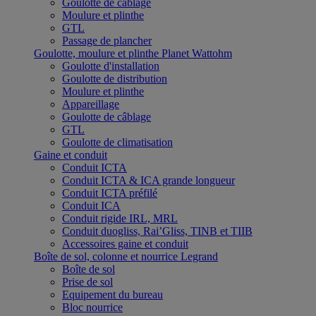
Goulotte de câblage
Moulure et plinthe
GTL
Passage de plancher
Goulotte, moulure et plinthe Planet Wattohm
Goulotte d'installation
Goulotte de distribution
Moulure et plinthe
Appareillage
Goulotte de câblage
GTL
Goulotte de climatisation
Gaine et conduit
Conduit ICTA
Conduit ICTA & ICA grande longueur
Conduit ICTA préfilé
Conduit ICA
Conduit rigide IRL, MRL
Conduit duogliss, Rai’Gliss, TINB et TIIB
Accessoires gaine et conduit
Boîte de sol, colonne et nourrice Legrand
Boîte de sol
Prise de sol
Equipement du bureau
Bloc nourrice