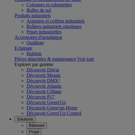
Colonnes et colonnettes
Boîtes de sol
Produits industriels
Armoires et coffrets industriels
Boîtiers industriels plastiques
Prises industrielles
Accessoires d'installation
Outillage
Eclairage
Hublots
Pièces détachées & maintenance
Voir tout
Explorer par gamme
Découvrir Drivia
Découvrir Mosaic
Découvrir DMX³
Découvrir Atlantic
Découvrir Céliane
Découvrir P17
Découvrir Green'Up
Découvrir Green'up Home
Découvrir Green'Up Control
Solutions
Bâtiment
Projet