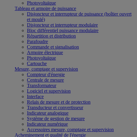
Photovoltaïque
Tableau et armoire de puissance
Disjoncteur et interrupteur de puissance (boîtier ouvert
et moulé)
Disjoncteur et interrupteur modulaire
Bloc différentiel puissance modulaire
Répartition et distribution
Parafoudre
Commande et signalisation
Armoire électrique
Photovoltaïque
Cartouche
Mesure, comptage et supervision
Compteur d'énergie
Centrale de mesure
Transformateur
Logiciel et supervision
Interface
Relais de mesure et de protection
Transducteur et convertisseur
Indicateur analogique
Système de gestion de mesure
Indicateur numérique
Accessoires mesure, comptage et supervision
Acheminement et qualité de l'énergie