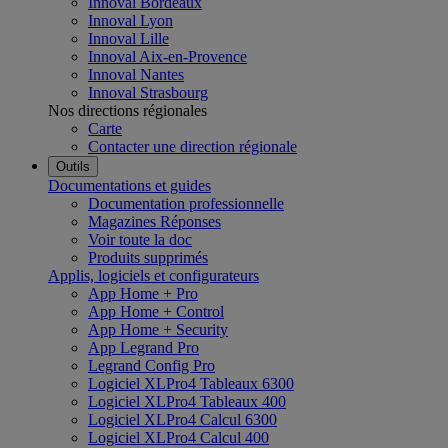
Innoval Bordeaux
Innoval Lyon
Innoval Lille
Innoval Aix-en-Provence
Innoval Nantes
Innoval Strasbourg
Nos directions régionales
Carte
Contacter une direction régionale
Outils
Documentations et guides
Documentation professionnelle
Magazines Réponses
Voir toute la doc
Produits supprimés
Applis, logiciels et configurateurs
App Home + Pro
App Home + Control
App Home + Security
App Legrand Pro
Legrand Config Pro
Logiciel XLPro4 Tableaux 6300
Logiciel XLPro4 Tableaux 400
Logiciel XLPro4 Calcul 6300
Logiciel XLPro4 Calcul 400