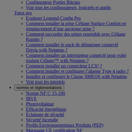
Configurateur Portier Bticino
Voir tous les configurateurs, logiciels et applis
Tutos pro
Explorer Legrand Config Pro
Comment installer la prise Céliane Surface Confort en
remplacement d’une ancienne prise ?
Comment raccorder des prises ensemble avec Céliane
Rapido ?
Comment installer le pack de démarrage connecté
Drivia with Netatmo ?
Comment installer un interrupteur connecté pour volet
roulant Céliane™ with Netatmo ?
Comment installer un connecteur LCS³ ?
Comment installer et configurer l’alarme Type 4 radio ?
Installer et configurer le Classe 300EOS with Netatmo
Voir tous les tutoriels
normes et réglementations
Norme NF C 15-100
IRVE
Photovoltaïque
Efficacité énergétique
Éclairage de sécurité
Sécurité Incendie
Profils Environnementaux Produits (PEP)
Marquage CE certification NF