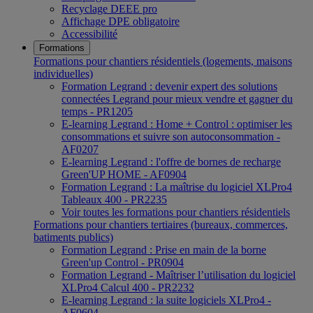
Recyclage DEEE pro
Affichage DPE obligatoire
Accessibilité
Formations
Formations pour chantiers résidentiels (logements, maisons
individuelles)
Formation Legrand : devenir expert des solutions
connectées Legrand pour mieux vendre et gagner du
temps - PR1205
E-learning Legrand : Home + Control : optimiser les
consommations et suivre son autoconsommation -
AF0207
E-learning Legrand : l'offre de bornes de recharge
Green'UP HOME - AF0904
Formation Legrand : La maîtrise du logiciel XLPro4
Tableaux 400 - PR2235
Voir toutes les formations pour chantiers résidentiels
Formations pour chantiers tertiaires (bureaux, commerces,
batiments publics)
Formation Legrand : Prise en main de la borne
Green'up Control - PR0904
Formation Legrand - Maîtriser l’utilisation du logiciel
XLPro4 Calcul 400 - PR2232
E-learning Legrand : la suite logiciels XLPro4 -
AF0604