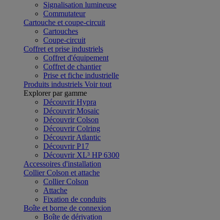
Signalisation lumineuse
Commutateur
Cartouche et coupe-circuit
Cartouches
Coupe-circuit
Coffret et prise industriels
Coffret d'équipement
Coffret de chantier
Prise et fiche industrielle
Produits industriels
Voir tout
Explorer par gamme
Découvrir Hypra
Découvrir Mosaic
Découvrir Colson
Découvrir Colring
Découvrir Atlantic
Découvrir P17
Découvrir XL³ HP 6300
Accessoires d'installation
Collier Colson et attache
Collier Colson
Attache
Fixation de conduits
Boîte et borne de connexion
Boîte de dérivation