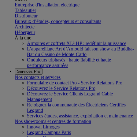
Entreprise d'installation électrique
Tableautier
Distributeur
Bureaux d’études, concepteurs et consultants
Architecte
Hébergeur
À la une
Armoires et coffrets XL³ HP : redéfinir la puissance
L’appareillage Art d’Arnould fait son show au Buddha-
Bar du Casino de Monte-Carlo
Onduleurs triphasés : haute fiabilité et haute
performance assurées
Services Pro
Nos contacts et services
Formulaire de contact Pro - Service Relations Pro
Découvrez le Service Relations Pro
Découvrez le Service Clients Legrand Cable
Management
Rejoignez la communauté des Électriciens Certifiés
Legrand
Services études, assistance, exploitation et maintenance
Nos showrooms et centres de formation
Innoval Limoges
Legrand Campus Paris