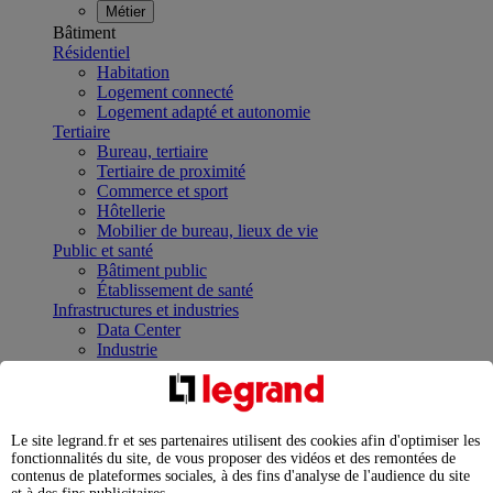
Métier
Bâtiment
Résidentiel
Habitation
Logement connecté
Logement adapté et autonomie
Tertiaire
Bureau, tertiaire
Tertiaire de proximité
Commerce et sport
Hôtellerie
Mobilier de bureau, lieux de vie
Public et santé
Bâtiment public
Établissement de santé
Infrastructures et industries
Data Center
Industrie
Infrastructures
À la une
Contrôler et planifier le fonctionnement des appareils
électriques avec le contacteur connecté
Le site legrand.fr et ses partenaires utilisent des cookies afin d'optimiser les
Répartir et optimiser son tableau électrique
fonctionnalités du site, de vous proposer des vidéos et des remontées de
Legrand Data Center Solutions : concentrer les
contenus de plateformes sociales, à des fins d'analyse de l'audience du site
expertises au service de vos performances