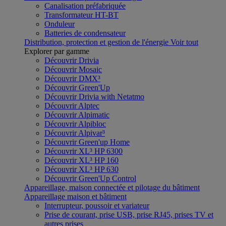
Canalisation préfabriquée
Transformateur HT-BT
Onduleur
Batteries de condensateur
Distribution, protection et gestion de l'énergie
Voir tout
Explorer par gamme
Découvrir Drivia
Découvrir Mosaic
Découvrir DMX³
Découvrir Green'Up
Découvrir Drivia with Netatmo
Découvrir Alptec
Découvrir Alpimatic
Découvrir Alpibloc
Découvrir Alpivar³
Découvrir Green'up Home
Découvrir XL³ HP 6300
Découvrir XL³ HP 160
Découvrir XL³ HP 630
Découvrir Green'Up Control
Appareillage, maison connectée et pilotage du bâtiment
Appareillage maison et bâtiment
Interrupteur, poussoir et variateur
Prise de courant, prise USB, prise RJ45, prises TV et
autres prises