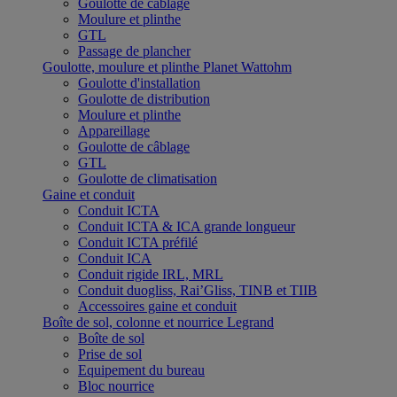
Goulotte de câblage
Moulure et plinthe
GTL
Passage de plancher
Goulotte, moulure et plinthe Planet Wattohm
Goulotte d'installation
Goulotte de distribution
Moulure et plinthe
Appareillage
Goulotte de câblage
GTL
Goulotte de climatisation
Gaine et conduit
Conduit ICTA
Conduit ICTA & ICA grande longueur
Conduit ICTA préfilé
Conduit ICA
Conduit rigide IRL, MRL
Conduit duogliss, Rai’Gliss, TINB et TIIB
Accessoires gaine et conduit
Boîte de sol, colonne et nourrice Legrand
Boîte de sol
Prise de sol
Equipement du bureau
Bloc nourrice