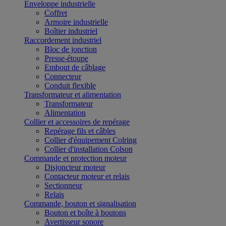
Enveloppe industrielle
Coffret
Armoire industrielle
Boîtier industriel
Raccordement industriel
Bloc de jonction
Presse-étoupe
Embout de câblage
Connecteur
Conduit flexible
Transformateur et alimentation
Transformateur
Alimentation
Collier et accessoires de repérage
Repérage fils et câbles
Collier d'équipement Colring
Collier d'installation Colson
Commande et protection moteur
Disjoncteur moteur
Contacteur moteur et relais
Sectionneur
Relais
Commande, bouton et signalisation
Bouton et boîte à boutons
Avertisseur sonore