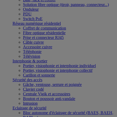
Solution fibre optique (tiroir, panneau, connecteur...)
Onduleur
PDU
Switch PoE
Réseau numérique résidentiel
Coffret de communication
Fibre optique résidentielle
Prise et connecteur RJ45
Câble cuivre
Accessoire cuivre
Téléphonie
Télévision
Interphonie & portier
Portier, visiophonie et interphonie individuel
Portier, visiophonie et interphonie collectif
Carillon et sonnerie
Sécurité des accès
Gâche, ventouse, serrure et poignée
Clavier codé
Centrale Vigik et accessoires
Bouton et poussoir anti-vandale
Intrusion
Eclairage de sécurité
Bloc autonome d'éclairage de sécurité (BAES, BAEH,