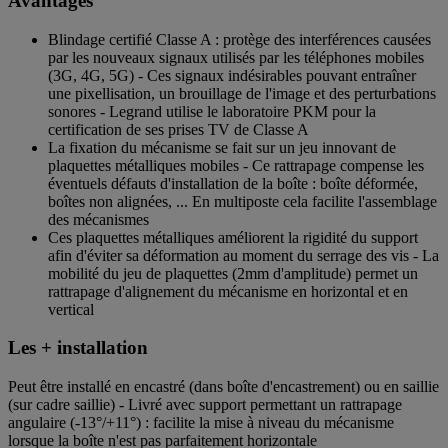
Avantages
Blindage certifié Classe A : protège des interférences causées
par les nouveaux signaux utilisés par les téléphones mobiles
(3G, 4G, 5G) - Ces signaux indésirables pouvant entraîner
une pixellisation, un brouillage de l'image et des perturbations
sonores - Legrand utilise le laboratoire PKM pour la
certification de ses prises TV de Classe A
La fixation du mécanisme se fait sur un jeu innovant de
plaquettes métalliques mobiles - Ce rattrapage compense les
éventuels défauts d'installation de la boîte : boîte déformée,
boîtes non alignées, ... En multiposte cela facilite l'assemblage
des mécanismes
Ces plaquettes métalliques améliorent la rigidité du support
afin d'éviter sa déformation au moment du serrage des vis - La
mobilité du jeu de plaquettes (2mm d'amplitude) permet un
rattrapage d'alignement du mécanisme en horizontal et en
vertical
Les + installation
Peut être installé en encastré (dans boîte d'encastrement) ou en saillie
(sur cadre saillie) - Livré avec support permettant un rattrapage
angulaire (-13°/+11°) : facilite la mise à niveau du mécanisme
lorsque la boîte n'est pas parfaitement horizontale