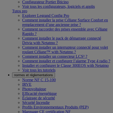
Configurateur Portier Bticino
Voir tous les configurateurs, logiciels et applis
Tutos pro
Explorer Legrand Config Pro
Comment installer la prise Céliane Surface Confort en
remplacement d’une ancienne prise ?
Comment raccorder des prises ensemble avec Céliane
Rapido ?
Comment installer le pack de démarrage connecté
Drivia with Netatmo ?
Comment installer un interrupteur connecté pour volet
roulant Céliane™ with Netatmo ?
Comment installer un connecteur LCS³ ?
Comment installer et configurer l’alarme Type 4 radio ?
Installer et configurer le Classe 300EOS with Netatmo
Voir tous les tutoriels
normes et réglementations
Norme NF C 15-100
IRVE
Photovoltaïque
Efficacité énergétique
Éclairage de sécurité
Sécurité Incendie
Profils Environnementaux Produits (PEP)
Marquage CE certification NF