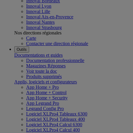
Innoval Bordeaux
Innoval Lyon
Innoval Lille
Innoval Aix-en-Provence
Innoval Nantes
Innoval Strasbourg
Nos directions régionales
Carte
Contacter une direction régionale
Outils
Documentations et guides
Documentation professionnelle
Magazines Réponses
Voir toute la doc
Produits supprimés
Applis, logiciels et configurateurs
App Home + Pro
App Home + Control
App Home + Security
App Legrand Pro
Legrand Config Pro
Logiciel XLPro4 Tableaux 6300
Logiciel XLPro4 Tableaux 400
Logiciel XLPro4 Calcul 6300
Logiciel XLPro4 Calcul 400