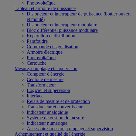
Photovoltaïque
Tableau et armoire de puissance
Disjoncteur et interrupteur de puissance (boîtier ouvert
et moulé)
Disjoncteur et interrupteur modulaire
Bloc différentiel puissance modulaire
Répartition et distribution
Parafoudre
Commande et signalisation
Armoire électrique
Photovoltaïque
Cartouche
Mesure, comptage et supervision
Compteur d'énergie
Centrale de mesure
Transformateur
Logiciel et supervision
Interface
Relais de mesure et de protection
Transducteur et convertisseur
Indicateur analogique
Système de gestion de mesure
Indicateur numérique
Accessoires mesure, comptage et supervision
Acheminement et qualité de l'énergie