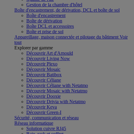
Gestion de la chambre d'hôtel
Boîte d'encastrement, de dérivation, DCL et boîte de sol
Boîte d'encastrement
Boîte de dérivation
Boîte DCL et accessoires
Boîte et prise de sol
Appareillage, maison connectée et pilotage du bâtiment
Voir
tout
Explorer par gamme
Découvrir Art d'Arnould
Découvrir Living Now
Découvrir Plexo
Découvrir Mosaic
Découvrir Batibox
Découvrir Céliane
Découvrir Céliane with Netatmo
Découvrir Mosaic with Netatmo
Découvrir Dooxie
Découvrir Drivia with Netatmo
Découvrir Keva
Découvrir Green-I
Sécurité, communication et réseau
Réseau informatique
Solution cuivre RJ45
Baie, rack et coffret