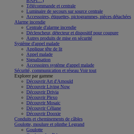
BAPI…)
Télécommande et centrale
Luminaire de secours sur source centrale
Accessoires, étiquettes, pictogrammes, pièces détachées
Alarme incendie
Centrale d'alarme incendie
Déclencheur, détecteur et dispositif pour coupure
Autres produits de mise en sécurité
Système d'appel malade
Applique tête de lit
Appel malade
Signalisation
Accessoires système d'appel malade
Sécurité, communication et réseau
Voir tout
Explorer par gamme
Découvrir Art d'Arnould
Découvrir Living Now
Découvrir Drivia
Découvrir Plexo
Découvrir Mosaic
Découvrir Céliane
Découvrir Dooxie
Conduits et cheminements de câbles
Goulotte, moulure et plinthe Legrand
Goulotte