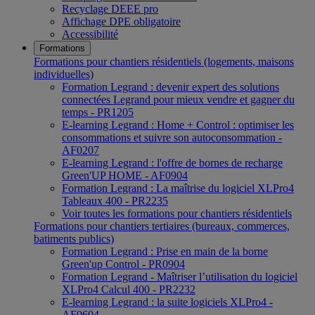
Recyclage DEEE pro
Affichage DPE obligatoire
Accessibilité
Formations
Formations pour chantiers résidentiels (logements, maisons
individuelles)
Formation Legrand : devenir expert des solutions
connectées Legrand pour mieux vendre et gagner du
temps - PR1205
E-learning Legrand : Home + Control : optimiser les
consommations et suivre son autoconsommation -
AF0207
E-learning Legrand : l'offre de bornes de recharge
Green'UP HOME - AF0904
Formation Legrand : La maîtrise du logiciel XLPro4
Tableaux 400 - PR2235
Voir toutes les formations pour chantiers résidentiels
Formations pour chantiers tertiaires (bureaux, commerces,
batiments publics)
Formation Legrand : Prise en main de la borne
Green'up Control - PR0904
Formation Legrand - Maîtriser l’utilisation du logiciel
XLPro4 Calcul 400 - PR2232
E-learning Legrand : la suite logiciels XLPro4 -
AF0604