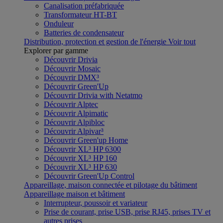
Canalisation préfabriquée
Transformateur HT-BT
Onduleur
Batteries de condensateur
Distribution, protection et gestion de l'énergie
Voir tout
Explorer par gamme
Découvrir Drivia
Découvrir Mosaic
Découvrir DMX³
Découvrir Green'Up
Découvrir Drivia with Netatmo
Découvrir Alptec
Découvrir Alpimatic
Découvrir Alpibloc
Découvrir Alpivar³
Découvrir Green'up Home
Découvrir XL³ HP 6300
Découvrir XL³ HP 160
Découvrir XL³ HP 630
Découvrir Green'Up Control
Appareillage, maison connectée et pilotage du bâtiment
Appareillage maison et bâtiment
Interrupteur, poussoir et variateur
Prise de courant, prise USB, prise RJ45, prises TV et
autres prises