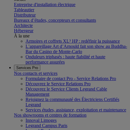
Entreprise d'installation électrique
Tableautier
Distributeur
Bureaux d’études, concepteurs et consultants
Architecte
Hébergeur
À la une
Armoires et coffrets XL³ HP : redéfinir la puissance
L’appareillage Art d’Arnould fait son show au Buddha-
Bar du Casino de Monte-Carlo
Onduleurs triphasés : haute fiabilité et haute
performance assurées
Services Pro
Nos contacts et services
Formulaire de contact Pro - Service Relations Pro
Découvrez le Service Relations Pro
Découvrez le Service Clients Legrand Cable
Management
Rejoignez la communauté des Électriciens Certifiés
Legrand
Services études, assistance, exploitation et maintenance
Nos showrooms et centres de formation
Innoval Limoges
Legrand Campus Paris