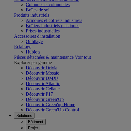
Colonnes et colonnettes
Boîtes de sol
Produits industriels
Armoires et coffrets industriels
Boîtiers industriels plastiques
Prises industrielles
Accessoires d'installation
Outillage
Eclairage
Hublots
Pièces détachées & maintenance
Voir tout
Explorer par gamme
Découvrir Drivia
Découvrir Mosaic
Découvrir DMX³
Découvrir Atlantic
Découvrir Céliane
Découvrir P17
Découvrir Green'Up
Découvrir Green'up Home
Découvrir Green'Up Control
Solutions
Bâtiment
Projet