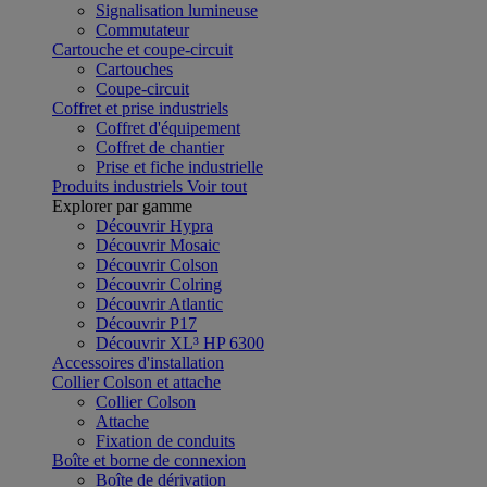
Signalisation lumineuse
Commutateur
Cartouche et coupe-circuit
Cartouches
Coupe-circuit
Coffret et prise industriels
Coffret d'équipement
Coffret de chantier
Prise et fiche industrielle
Produits industriels
Voir tout
Explorer par gamme
Découvrir Hypra
Découvrir Mosaic
Découvrir Colson
Découvrir Colring
Découvrir Atlantic
Découvrir P17
Découvrir XL³ HP 6300
Accessoires d'installation
Collier Colson et attache
Collier Colson
Attache
Fixation de conduits
Boîte et borne de connexion
Boîte de dérivation