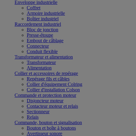
Enveloppe industrielle
Coffret
Armoire industrielle
Boîtier industriel
Raccordement industriel
Bloc de jonction
Presse-étoupe
Embout de câblage
Connecteur
Conduit flexible
Transformateur et alimentation
Transformateur
Alimentation
Collier et accessoires de repérage
Repérage fils et câbles
Collier d'équipement Colring
Collier d'installation Colson
Commande et protection moteur
Disjoncteur moteur
Contacteur moteur et relais
Sectionneur
Relais
Commande, bouton et signalisation
Bouton et boîte à boutons
Avertisseur sonore