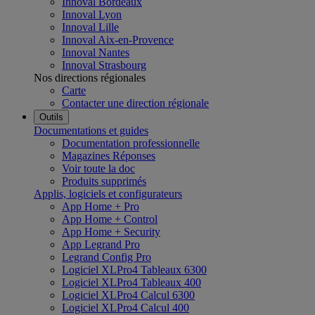
Innoval Bordeaux
Innoval Lyon
Innoval Lille
Innoval Aix-en-Provence
Innoval Nantes
Innoval Strasbourg
Nos directions régionales
Carte
Contacter une direction régionale
Outils
Documentations et guides
Documentation professionnelle
Magazines Réponses
Voir toute la doc
Produits supprimés
Applis, logiciels et configurateurs
App Home + Pro
App Home + Control
App Home + Security
App Legrand Pro
Legrand Config Pro
Logiciel XLPro4 Tableaux 6300
Logiciel XLPro4 Tableaux 400
Logiciel XLPro4 Calcul 6300
Logiciel XLPro4 Calcul 400