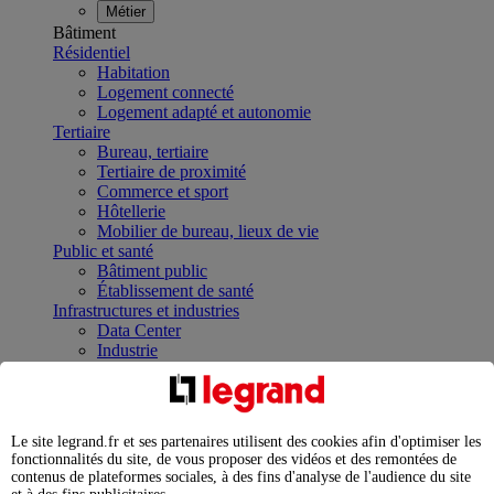
Métier
Bâtiment
Résidentiel
Habitation
Logement connecté
Logement adapté et autonomie
Tertiaire
Bureau, tertiaire
Tertiaire de proximité
Commerce et sport
Hôtellerie
Mobilier de bureau, lieux de vie
Public et santé
Bâtiment public
Établissement de santé
Infrastructures et industries
Data Center
Industrie
Infrastructures
À la une
Contrôler et planifier le fonctionnement des appareils
électriques avec le contacteur connecté
Le site legrand.fr et ses partenaires utilisent des cookies afin d'optimiser les
Répartir et optimiser son tableau électrique
fonctionnalités du site, de vous proposer des vidéos et des remontées de
Legrand Data Center Solutions : concentrer les
contenus de plateformes sociales, à des fins d'analyse de l'audience du site
expertises au service de vos performances