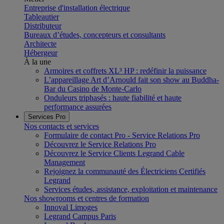
Entreprise d'installation électrique
Tableautier
Distributeur
Bureaux d’études, concepteurs et consultants
Architecte
Hébergeur
À la une
Armoires et coffrets XL³ HP : redéfinir la puissance
L’appareillage Art d’Arnould fait son show au Buddha-
Bar du Casino de Monte-Carlo
Onduleurs triphasés : haute fiabilité et haute
performance assurées
Services Pro
Nos contacts et services
Formulaire de contact Pro - Service Relations Pro
Découvrez le Service Relations Pro
Découvrez le Service Clients Legrand Cable
Management
Rejoignez la communauté des Électriciens Certifiés
Legrand
Services études, assistance, exploitation et maintenance
Nos showrooms et centres de formation
Innoval Limoges
Legrand Campus Paris