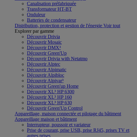
Canalisation préfabriquée
Transformateur HT-BT
Onduleur
Batteries de condensateur
Distribution, protection et gestion de l'énergie
Voir tout
Explorer par gamme
Découvrir Drivia
Découvrir Mosaic
Découvrir DMX³
Découvrir Green'Up
Découvrir Drivia with Netatmo
Découvrir Alptec
Découvrir Alpimatic
Découvrir Alpibloc
Découvrir Alpivar³
Découvrir Green'up Home
Découvrir XL³ HP 6300
Découvrir XL³ HP 160
Découvrir XL³ HP 630
Découvrir Green'Up Control
Appareillage, maison connectée et pilotage du bâtiment
Appareillage maison et bâtiment
Interrupteur, poussoir et variateur
Prise de courant, prise USB, prise RJ45, prises TV et
autres prises