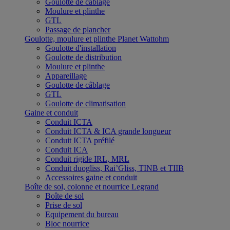
Goulotte de câblage
Moulure et plinthe
GTL
Passage de plancher
Goulotte, moulure et plinthe Planet Wattohm
Goulotte d'installation
Goulotte de distribution
Moulure et plinthe
Appareillage
Goulotte de câblage
GTL
Goulotte de climatisation
Gaine et conduit
Conduit ICTA
Conduit ICTA & ICA grande longueur
Conduit ICTA préfilé
Conduit ICA
Conduit rigide IRL, MRL
Conduit duogliss, Rai’Gliss, TINB et TIIB
Accessoires gaine et conduit
Boîte de sol, colonne et nourrice Legrand
Boîte de sol
Prise de sol
Equipement du bureau
Bloc nourrice