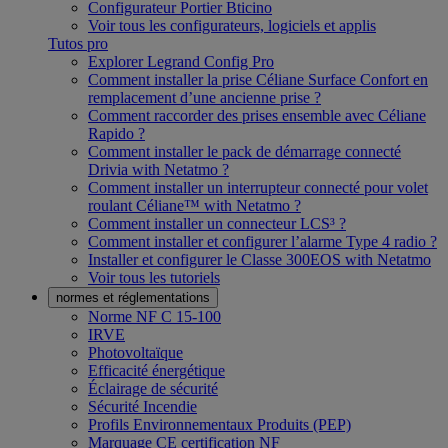
Configurateur Portier Bticino
Voir tous les configurateurs, logiciels et applis
Tutos pro
Explorer Legrand Config Pro
Comment installer la prise Céliane Surface Confort en
remplacement d’une ancienne prise ?
Comment raccorder des prises ensemble avec Céliane
Rapido ?
Comment installer le pack de démarrage connecté
Drivia with Netatmo ?
Comment installer un interrupteur connecté pour volet
roulant Céliane™ with Netatmo ?
Comment installer un connecteur LCS³ ?
Comment installer et configurer l’alarme Type 4 radio ?
Installer et configurer le Classe 300EOS with Netatmo
Voir tous les tutoriels
normes et réglementations
Norme NF C 15-100
IRVE
Photovoltaïque
Efficacité énergétique
Éclairage de sécurité
Sécurité Incendie
Profils Environnementaux Produits (PEP)
Marquage CE certification NF