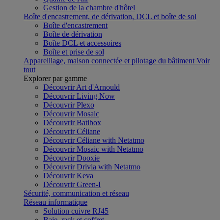
Gestion de la chambre d'hôtel
Boîte d'encastrement, de dérivation, DCL et boîte de sol
Boîte d'encastrement
Boîte de dérivation
Boîte DCL et accessoires
Boîte et prise de sol
Appareillage, maison connectée et pilotage du bâtiment
Voir
tout
Explorer par gamme
Découvrir Art d'Arnould
Découvrir Living Now
Découvrir Plexo
Découvrir Mosaic
Découvrir Batibox
Découvrir Céliane
Découvrir Céliane with Netatmo
Découvrir Mosaic with Netatmo
Découvrir Dooxie
Découvrir Drivia with Netatmo
Découvrir Keva
Découvrir Green-I
Sécurité, communication et réseau
Réseau informatique
Solution cuivre RJ45
Baie, rack et coffret