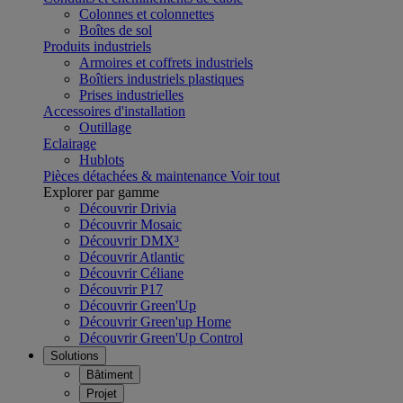
Colonnes et colonnettes
Boîtes de sol
Produits industriels
Armoires et coffrets industriels
Boîtiers industriels plastiques
Prises industrielles
Accessoires d'installation
Outillage
Eclairage
Hublots
Pièces détachées & maintenance
Voir tout
Explorer par gamme
Découvrir Drivia
Découvrir Mosaic
Découvrir DMX³
Découvrir Atlantic
Découvrir Céliane
Découvrir P17
Découvrir Green'Up
Découvrir Green'up Home
Découvrir Green'Up Control
Solutions
Bâtiment
Projet