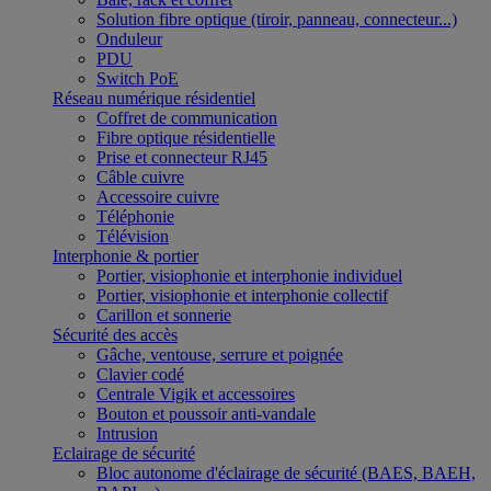
Solution fibre optique (tiroir, panneau, connecteur...)
Onduleur
PDU
Switch PoE
Réseau numérique résidentiel
Coffret de communication
Fibre optique résidentielle
Prise et connecteur RJ45
Câble cuivre
Accessoire cuivre
Téléphonie
Télévision
Interphonie & portier
Portier, visiophonie et interphonie individuel
Portier, visiophonie et interphonie collectif
Carillon et sonnerie
Sécurité des accès
Gâche, ventouse, serrure et poignée
Clavier codé
Centrale Vigik et accessoires
Bouton et poussoir anti-vandale
Intrusion
Eclairage de sécurité
Bloc autonome d'éclairage de sécurité (BAES, BAEH,