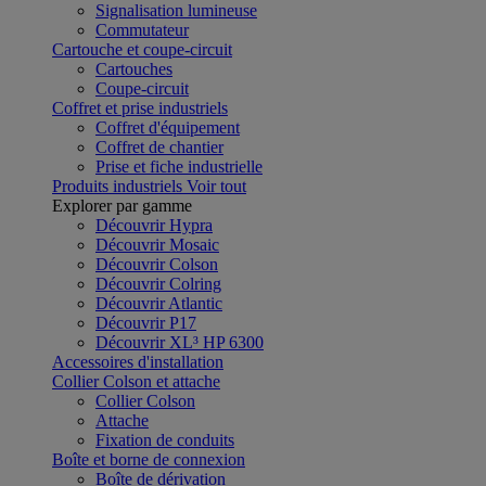
Signalisation lumineuse
Commutateur
Cartouche et coupe-circuit
Cartouches
Coupe-circuit
Coffret et prise industriels
Coffret d'équipement
Coffret de chantier
Prise et fiche industrielle
Produits industriels
Voir tout
Explorer par gamme
Découvrir Hypra
Découvrir Mosaic
Découvrir Colson
Découvrir Colring
Découvrir Atlantic
Découvrir P17
Découvrir XL³ HP 6300
Accessoires d'installation
Collier Colson et attache
Collier Colson
Attache
Fixation de conduits
Boîte et borne de connexion
Boîte de dérivation