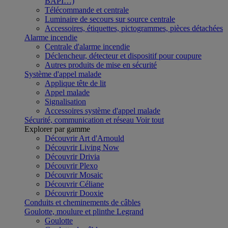
BAPI…)
Télécommande et centrale
Luminaire de secours sur source centrale
Accessoires, étiquettes, pictogrammes, pièces détachées
Alarme incendie
Centrale d'alarme incendie
Déclencheur, détecteur et dispositif pour coupure
Autres produits de mise en sécurité
Système d'appel malade
Applique tête de lit
Appel malade
Signalisation
Accessoires système d'appel malade
Sécurité, communication et réseau
Voir tout
Explorer par gamme
Découvrir Art d'Arnould
Découvrir Living Now
Découvrir Drivia
Découvrir Plexo
Découvrir Mosaic
Découvrir Céliane
Découvrir Dooxie
Conduits et cheminements de câbles
Goulotte, moulure et plinthe Legrand
Goulotte