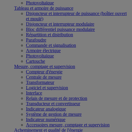
Photovoltaïque
Tableau et armoire de puissance
Disjoncteur et interrupteur de puissance (boîtier ouvert
et moulé)
Disjoncteur et interrupteur modulaire
Bloc différentiel puissance modulaire
Répartition et distribution
Parafoudre
Commande et signalisation
Armoire électrique
Photovoltaïque
Cartouche
Mesure, comptage et supervision
Compteur d'énergie
Centrale de mesure
Transformateur
Logiciel et supervision
Interface
Relais de mesure et de protection
Transducteur et convertisseur
Indicateur analogique
Système de gestion de mesure
Indicateur numérique
Accessoires mesure, comptage et supervision
Acheminement et qualité de l'énergie