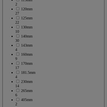
2
120mm
27
125mm
22
130mm
10
140mm
30
143mm
4
160mm
9
170mm
17
181.5mm
4
230mm
14
265mm
6
405mm
2