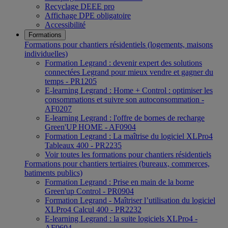
Recyclage DEEE pro
Affichage DPE obligatoire
Accessibilité
Formations
Formations pour chantiers résidentiels (logements, maisons
individuelles)
Formation Legrand : devenir expert des solutions
connectées Legrand pour mieux vendre et gagner du
temps - PR1205
E-learning Legrand : Home + Control : optimiser les
consommations et suivre son autoconsommation -
AF0207
E-learning Legrand : l'offre de bornes de recharge
Green'UP HOME - AF0904
Formation Legrand : La maîtrise du logiciel XLPro4
Tableaux 400 - PR2235
Voir toutes les formations pour chantiers résidentiels
Formations pour chantiers tertiaires (bureaux, commerces,
batiments publics)
Formation Legrand : Prise en main de la borne
Green'up Control - PR0904
Formation Legrand - Maîtriser l’utilisation du logiciel
XLPro4 Calcul 400 - PR2232
E-learning Legrand : la suite logiciels XLPro4 -
AF0604