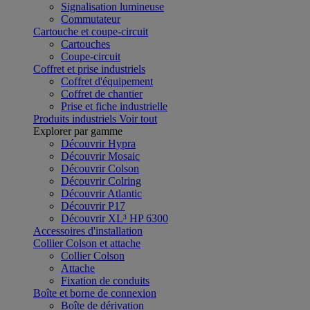
Signalisation lumineuse
Commutateur
Cartouche et coupe-circuit
Cartouches
Coupe-circuit
Coffret et prise industriels
Coffret d'équipement
Coffret de chantier
Prise et fiche industrielle
Produits industriels
Voir tout
Explorer par gamme
Découvrir Hypra
Découvrir Mosaic
Découvrir Colson
Découvrir Colring
Découvrir Atlantic
Découvrir P17
Découvrir XL³ HP 6300
Accessoires d'installation
Collier Colson et attache
Collier Colson
Attache
Fixation de conduits
Boîte et borne de connexion
Boîte de dérivation