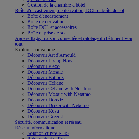
Gestion de la chambre d'hôtel
Boîte d'encastrement, de dérivation, DCL et boîte de sol
Boîte d'encastrement
Boîte de dérivation
Boîte DCL et accessoires
Boîte et prise de sol
Appareillage, maison connectée et pilotage du bâtiment
Voir
tout
Explorer par gamme
Découvrir Art d'Arnould
Découvrir Living Now
Découvrir Plexo
Découvrir Mosaic
Découvrir Batibox
Découvrir Céliane
Découvrir Céliane with Netatmo
Découvrir Mosaic with Netatmo
Découvrir Dooxie
Découvrir Drivia with Netatmo
Découvrir Keva
Découvrir Green-I
Sécurité, communication et réseau
Réseau informatique
Solution cuivre RJ45
Baie, rack et coffret