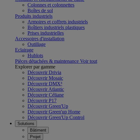
Colonnes et colonnettes
Boîtes de sol
Produits industriels
Armoires et coffrets industriels
Boîtiers industriels plastiques
Prises industrielles
Accessoires d'installation
Outillage
Eclairage
Hublots
Pièces détachées & maintenance
Voir tout
Explorer par gamme
Découvrir Drivia
Découvrir Mosaic
Découvrir DMX³
Découvrir Atlantic
Découvrir Céliane
Découvrir P17
Découvrir Green'Up
Découvrir Green'up Home
Découvrir Green'Up Control
Solutions
Bâtiment
Projet