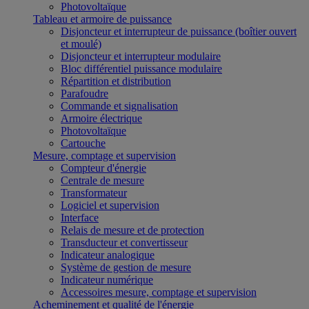
Photovoltaïque
Tableau et armoire de puissance
Disjoncteur et interrupteur de puissance (boîtier ouvert
et moulé)
Disjoncteur et interrupteur modulaire
Bloc différentiel puissance modulaire
Répartition et distribution
Parafoudre
Commande et signalisation
Armoire électrique
Photovoltaïque
Cartouche
Mesure, comptage et supervision
Compteur d'énergie
Centrale de mesure
Transformateur
Logiciel et supervision
Interface
Relais de mesure et de protection
Transducteur et convertisseur
Indicateur analogique
Système de gestion de mesure
Indicateur numérique
Accessoires mesure, comptage et supervision
Acheminement et qualité de l'énergie