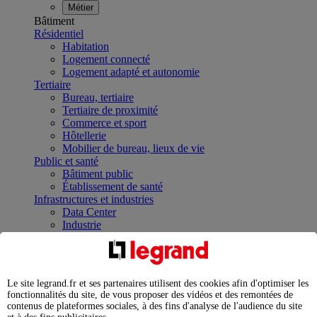
Métier
Bâtiment
Résidentiel
Habitation
Logement connecté
Logement adapté et autonomie
Tertiaire
Bureau, tertiaire
Tertiaire de proximité
Commerce et sport
Hôtellerie
Mobilier de bureau, lieux de vie
Public et santé
Bâtiment public
Établissement de santé
Infrastructures et industries
Data Center
Industrie
Infrastructures
À la une
Contrôler et planifier le fonctionnement des appareils
électriques avec le contacteur connecté
Le site legrand.fr et ses partenaires utilisent des cookies afin d'optimiser les
Répartir et optimiser son tableau électrique
fonctionnalités du site, de vous proposer des vidéos et des remontées de
Legrand Data Center Solutions : concentrer les
contenus de plateformes sociales, à des fins d'analyse de l'audience du site
expertises au service de vos performances