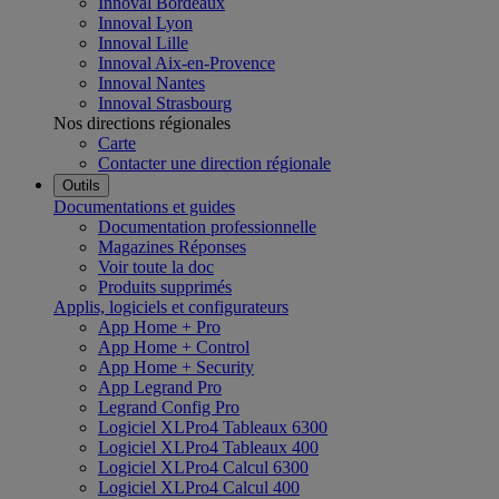
Innoval Bordeaux
Innoval Lyon
Innoval Lille
Innoval Aix-en-Provence
Innoval Nantes
Innoval Strasbourg
Nos directions régionales
Carte
Contacter une direction régionale
Outils
Documentations et guides
Documentation professionnelle
Magazines Réponses
Voir toute la doc
Produits supprimés
Applis, logiciels et configurateurs
App Home + Pro
App Home + Control
App Home + Security
App Legrand Pro
Legrand Config Pro
Logiciel XLPro4 Tableaux 6300
Logiciel XLPro4 Tableaux 400
Logiciel XLPro4 Calcul 6300
Logiciel XLPro4 Calcul 400