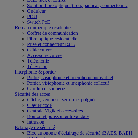
Solution fibre optique (tiroir, panneau, connecteur...)
Onduleur
PDU
Switch PoE
Réseau numérique résidentiel
Coffret de communication
Fibre optique résidentielle
Prise et connecteur RJ45
Câble cuivre
Accessoire cuivre
Téléphonie
Télévision
Interphonie & portier
Portier, visiophonie et interphonie individuel
Portier, visiophonie et interphonie collectif
Carillon et sonnerie
Sécurité des accès
Gâche, ventouse, serrure et poignée
Clavier codé
Centrale Vigik et accessoires
Bouton et poussoir anti-vandale
Intrusion
Eclairage de sécurité
Bloc autonome d'éclairage de sécurité (BAES, BAEH,