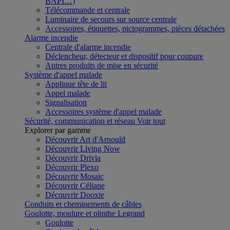
BAPI…)
Télécommande et centrale
Luminaire de secours sur source centrale
Accessoires, étiquettes, pictogrammes, pièces détachées
Alarme incendie
Centrale d'alarme incendie
Déclencheur, détecteur et dispositif pour coupure
Autres produits de mise en sécurité
Système d'appel malade
Applique tête de lit
Appel malade
Signalisation
Accessoires système d'appel malade
Sécurité, communication et réseau
Voir tout
Explorer par gamme
Découvrir Art d'Arnould
Découvrir Living Now
Découvrir Drivia
Découvrir Plexo
Découvrir Mosaic
Découvrir Céliane
Découvrir Dooxie
Conduits et cheminements de câbles
Goulotte, moulure et plinthe Legrand
Goulotte