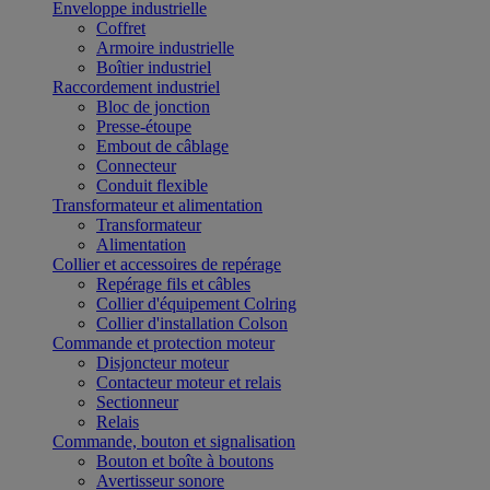
Enveloppe industrielle
Coffret
Armoire industrielle
Boîtier industriel
Raccordement industriel
Bloc de jonction
Presse-étoupe
Embout de câblage
Connecteur
Conduit flexible
Transformateur et alimentation
Transformateur
Alimentation
Collier et accessoires de repérage
Repérage fils et câbles
Collier d'équipement Colring
Collier d'installation Colson
Commande et protection moteur
Disjoncteur moteur
Contacteur moteur et relais
Sectionneur
Relais
Commande, bouton et signalisation
Bouton et boîte à boutons
Avertisseur sonore