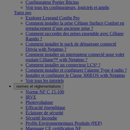
Configurateur Portier Bticino
Voir tous les configurateurs, logiciels et applis
Tutos pro
Explorer Legrand Config Pro
Comment installer la prise Céliane Surface Confort en
remplacement d’une ancienne prise ?
Comment raccorder des prises ensemble avec Céliane
Rapido ?
Comment installer le pack de démarrage connecté
Drivia with Netatmo ?
Comment installer un interrupteur connecté pour volet
roulant Céliane™ with Netatmo ?
Comment installer un connecteur LCS³ ?
Comment installer et configurer l’alarme Type 4 radio ?
Installer et configurer le Classe 300EOS with Netatmo
Voir tous les tutoriels
normes et réglementations
Norme NF C 15-100
IRVE
Photovoltaïque
Efficacité énergétique
Éclairage de sécurité
Sécurité Incendie
Profils Environnementaux Produits (PEP)
Marquage CE certification NF