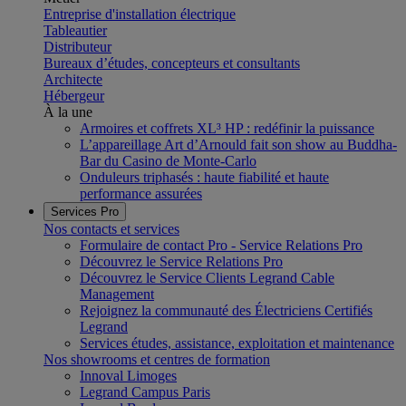
Entreprise d'installation électrique
Tableautier
Distributeur
Bureaux d’études, concepteurs et consultants
Architecte
Hébergeur
À la une
Armoires et coffrets XL³ HP : redéfinir la puissance
L’appareillage Art d’Arnould fait son show au Buddha-
Bar du Casino de Monte-Carlo
Onduleurs triphasés : haute fiabilité et haute
performance assurées
Services Pro
Nos contacts et services
Formulaire de contact Pro - Service Relations Pro
Découvrez le Service Relations Pro
Découvrez le Service Clients Legrand Cable
Management
Rejoignez la communauté des Électriciens Certifiés
Legrand
Services études, assistance, exploitation et maintenance
Nos showrooms et centres de formation
Innoval Limoges
Legrand Campus Paris