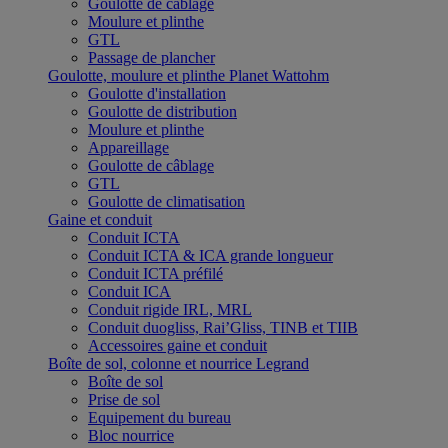
Goulotte de câblage
Moulure et plinthe
GTL
Passage de plancher
Goulotte, moulure et plinthe Planet Wattohm
Goulotte d'installation
Goulotte de distribution
Moulure et plinthe
Appareillage
Goulotte de câblage
GTL
Goulotte de climatisation
Gaine et conduit
Conduit ICTA
Conduit ICTA & ICA grande longueur
Conduit ICTA préfilé
Conduit ICA
Conduit rigide IRL, MRL
Conduit duogliss, Rai’Gliss, TINB et TIIB
Accessoires gaine et conduit
Boîte de sol, colonne et nourrice Legrand
Boîte de sol
Prise de sol
Equipement du bureau
Bloc nourrice