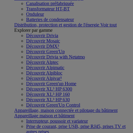
Canalisation préfabriquée
Transformateur HT-BT
Onduleur
Batteries de condensateur
Distribution, protection et gestion de l'énergie
Voir tout
Explorer par gamme
Découvrir Drivia
Découvrir Mosaic
Découvrir DMX³
Découvrir Green'Up
Découvrir Drivia with Netatmo
Découvrir Alptec
Découvrir Alpimatic
Découvrir Alpibloc
Découvrir Alpivar³
Découvrir Green'up Home
Découvrir XL³ HP 6300
Découvrir XL³ HP 160
Découvrir XL³ HP 630
Découvrir Green'Up Control
Appareillage, maison connectée et pilotage du bâtiment
Appareillage maison et bâtiment
Interrupteur, poussoir et variateur
Prise de courant, prise USB, prise RJ45, prises TV et
autres prises