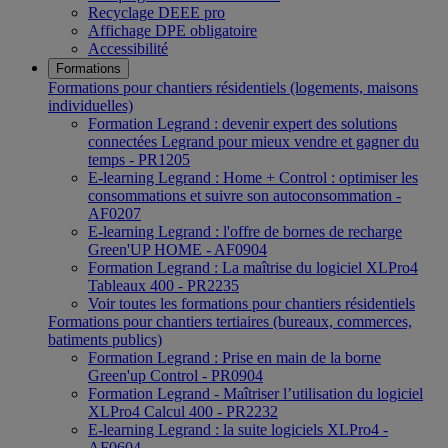
Recyclage DEEE pro
Affichage DPE obligatoire
Accessibilité
Formations
Formations pour chantiers résidentiels (logements, maisons
individuelles)
Formation Legrand : devenir expert des solutions
connectées Legrand pour mieux vendre et gagner du
temps - PR1205
E-learning Legrand : Home + Control : optimiser les
consommations et suivre son autoconsommation -
AF0207
E-learning Legrand : l'offre de bornes de recharge
Green'UP HOME - AF0904
Formation Legrand : La maîtrise du logiciel XLPro4
Tableaux 400 - PR2235
Voir toutes les formations pour chantiers résidentiels
Formations pour chantiers tertiaires (bureaux, commerces,
batiments publics)
Formation Legrand : Prise en main de la borne
Green'up Control - PR0904
Formation Legrand - Maîtriser l’utilisation du logiciel
XLPro4 Calcul 400 - PR2232
E-learning Legrand : la suite logiciels XLPro4 -
AF0604