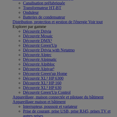
Canalisation préfabriquée
Transformateur HT-BT
Onduleur
Batteries de condensateur
Distribution, protection et gestion de l'énergie
Voir tout
Explorer par gamme
Découvrir Drivia
Découvrir Mosaic
Découvrir DMX³
Découvrir Green'Up
Découvrir Drivia with Netatmo
Découvrir Alptec
Découvrir Alpimatic
Découvrir Alpibloc
Découvrir Alpivar³
Découvrir Green'up Home
Découvrir XL³ HP 6300
Découvrir XL³ HP 160
Découvrir XL³ HP 630
Découvrir Green'Up Control
Appareillage, maison connectée et pilotage du bâtiment
Appareillage maison et bâtiment
Interrupteur, poussoir et variateur
Prise de courant, prise USB, prise RJ45, prises TV et
autres prises