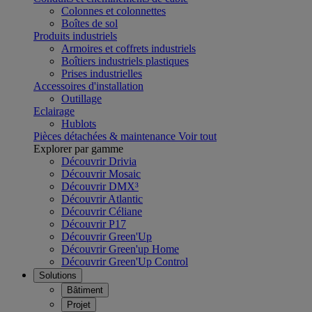
Colonnes et colonnettes
Boîtes de sol
Produits industriels
Armoires et coffrets industriels
Boîtiers industriels plastiques
Prises industrielles
Accessoires d'installation
Outillage
Eclairage
Hublots
Pièces détachées & maintenance
Voir tout
Explorer par gamme
Découvrir Drivia
Découvrir Mosaic
Découvrir DMX³
Découvrir Atlantic
Découvrir Céliane
Découvrir P17
Découvrir Green'Up
Découvrir Green'up Home
Découvrir Green'Up Control
Solutions
Bâtiment
Projet