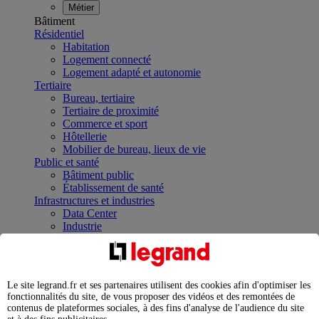
Métier
Bâtiment
Résidentiel
Habitation
Logement connecté
Logement adapté et autonomie
Tertiaire
Bureau, tertiaire
Tertiaire de proximité
Commerce et sport
Hôtellerie
Mobilier de bureau, lieux de vie
Public et santé
Bâtiment public
Établissement de santé
Infrastructures et industries
Data Center
Industrie
Infrastructures
À la une
Contrôler et planifier le fonctionnement des appareils
électriques avec le contacteur connecté
Le site legrand.fr et ses partenaires utilisent des cookies afin d'optimiser les
Répartir et optimiser son tableau électrique
fonctionnalités du site, de vous proposer des vidéos et des remontées de
Legrand Data Center Solutions : concentrer les
contenus de plateformes sociales, à des fins d'analyse de l'audience du site
expertises au service de vos performances