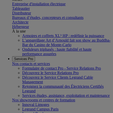
Entreprise d'installation électrique
Tableautier
Distributeur
Bureaux d’études, concepteurs et consultants
Architecte
Hébergeur
À la une
Armoires et coffrets XL³ HP : redéfinir la puissance
L’appareillage Art d’Arnould fait son show au Buddha-
Bar du Casino de Monte-Carlo
Onduleurs triphasés : haute fiabilité et haute
performance assurées
Services Pro
Nos contacts et services
Formulaire de contact Pro - Service Relations Pro
Découvrez le Service Relations Pro
Découvrez le Service Clients Legrand Cable
Management
Rejoignez la communauté des Électriciens Certifiés
Legrand
Services études, assistance, exploitation et maintenance
Nos showrooms et centres de formation
Innoval Limoges
Legrand Campus Paris