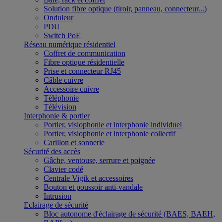
Solution fibre optique (tiroir, panneau, connecteur...)
Onduleur
PDU
Switch PoE
Réseau numérique résidentiel
Coffret de communication
Fibre optique résidentielle
Prise et connecteur RJ45
Câble cuivre
Accessoire cuivre
Téléphonie
Télévision
Interphonie & portier
Portier, visiophonie et interphonie individuel
Portier, visiophonie et interphonie collectif
Carillon et sonnerie
Sécurité des accès
Gâche, ventouse, serrure et poignée
Clavier codé
Centrale Vigik et accessoires
Bouton et poussoir anti-vandale
Intrusion
Eclairage de sécurité
Bloc autonome d'éclairage de sécurité (BAES, BAEH,