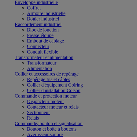
Enveloppe industrielle
Coffret
Armoire industrielle
Boîtier industriel
Raccordement industriel
Bloc de jonction
Presse-étoupe
Embout de câblage
Connecteur
Conduit flexible
Transformateur et alimentation
Transformateur
Alimentation
Collier et accessoires de repérage
Repérage fils et câbles
Collier d'équipement Colring
Collier d'installation Colson
Commande et protection moteur
Disjoncteur moteur
Contacteur moteur et relais
Sectionneur
Relais
Commande, bouton et signalisation
Bouton et boîte à boutons
Avertisseur sonore