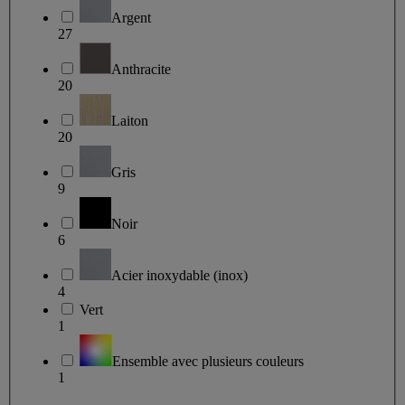
Argent
27
Anthracite
20
Laiton
20
Gris
9
Noir
6
Acier inoxydable (inox)
4
Vert
1
Ensemble avec plusieurs couleurs
1