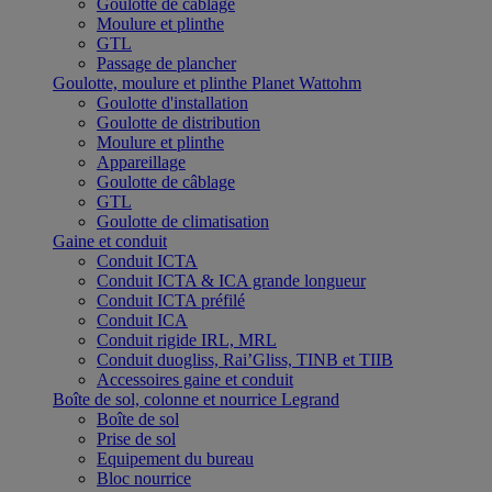
Goulotte de câblage
Moulure et plinthe
GTL
Passage de plancher
Goulotte, moulure et plinthe Planet Wattohm
Goulotte d'installation
Goulotte de distribution
Moulure et plinthe
Appareillage
Goulotte de câblage
GTL
Goulotte de climatisation
Gaine et conduit
Conduit ICTA
Conduit ICTA & ICA grande longueur
Conduit ICTA préfilé
Conduit ICA
Conduit rigide IRL, MRL
Conduit duogliss, Rai’Gliss, TINB et TIIB
Accessoires gaine et conduit
Boîte de sol, colonne et nourrice Legrand
Boîte de sol
Prise de sol
Equipement du bureau
Bloc nourrice