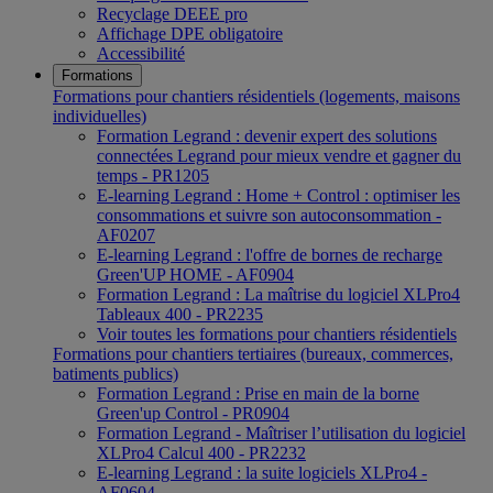
Recyclage DEEE pro
Affichage DPE obligatoire
Accessibilité
Formations
Formations pour chantiers résidentiels (logements, maisons
individuelles)
Formation Legrand : devenir expert des solutions
connectées Legrand pour mieux vendre et gagner du
temps - PR1205
E-learning Legrand : Home + Control : optimiser les
consommations et suivre son autoconsommation -
AF0207
E-learning Legrand : l'offre de bornes de recharge
Green'UP HOME - AF0904
Formation Legrand : La maîtrise du logiciel XLPro4
Tableaux 400 - PR2235
Voir toutes les formations pour chantiers résidentiels
Formations pour chantiers tertiaires (bureaux, commerces,
batiments publics)
Formation Legrand : Prise en main de la borne
Green'up Control - PR0904
Formation Legrand - Maîtriser l’utilisation du logiciel
XLPro4 Calcul 400 - PR2232
E-learning Legrand : la suite logiciels XLPro4 -
AF0604