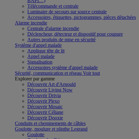
BAPI…)
Télécommande et centrale
Luminaire de secours sur source centrale
Accessoires, étiquettes, pictogrammes, pièces détachées
Alarme incendie
Centrale d'alarme incendie
Déclencheur, détecteur et dispositif pour coupure
Autres produits de mise en sécurité
Système d'appel malade
Applique tête de lit
Appel malade
Signalisation
Accessoires système d'appel malade
Sécurité, communication et réseau
Voir tout
Explorer par gamme
Découvrir Art d'Arnould
Découvrir Living Now
Découvrir Drivia
Découvrir Plexo
Découvrir Mosaic
Découvrir Céliane
Découvrir Dooxie
Conduits et cheminements de câbles
Goulotte, moulure et plinthe Legrand
Goulotte