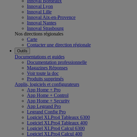
Innoval Bordeaux
Innoval Lyon
Innoval Lille
Innoval Aix-en-Provence
Innoval Nantes
Innoval Strasbourg
Nos directions régionales
Carte
Contacter une direction régionale
Outils
Documentations et guides
Documentation professionnelle
Magazines Réponses
Voir toute la doc
Produits supprimés
Applis, logiciels et configurateurs
App Home + Pro
App Home + Control
App Home + Security
App Legrand Pro
Legrand Config Pro
Logiciel XLPro4 Tableaux 6300
Logiciel XLPro4 Tableaux 400
Logiciel XLPro4 Calcul 6300
Logiciel XLPro4 Calcul 400