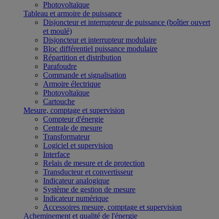
Photovoltaïque
Tableau et armoire de puissance
Disjoncteur et interrupteur de puissance (boîtier ouvert
et moulé)
Disjoncteur et interrupteur modulaire
Bloc différentiel puissance modulaire
Répartition et distribution
Parafoudre
Commande et signalisation
Armoire électrique
Photovoltaïque
Cartouche
Mesure, comptage et supervision
Compteur d'énergie
Centrale de mesure
Transformateur
Logiciel et supervision
Interface
Relais de mesure et de protection
Transducteur et convertisseur
Indicateur analogique
Système de gestion de mesure
Indicateur numérique
Accessoires mesure, comptage et supervision
Acheminement et qualité de l'énergie