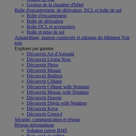
Gestion de la chambre d'hôtel
Boîte d'encastrement, de dérivation, DCL et boîte de sol
Boîte d'encastrement
Boîte de dérivation
Boîte DCL et accessoires
Boîte et prise de sol
Appareillage, maison connectée et pilotage du bâtiment
Voir
tout
Explorer par gamme
Découvrir Art d'Arnould
Découvrir Living Now
Découvrir Plexo
Découvrir Mosaic
Découvrir Batibox
Découvrir Céliane
Découvrir Céliane with Netatmo
Découvrir Mosaic with Netatmo
Découvrir Dooxie
Découvrir Drivia with Netatmo
Découvrir Keva
Découvrir Green-I
Sécurité, communication et réseau
Réseau informatique
Solution cuivre RJ45
Baie, rack et coffret