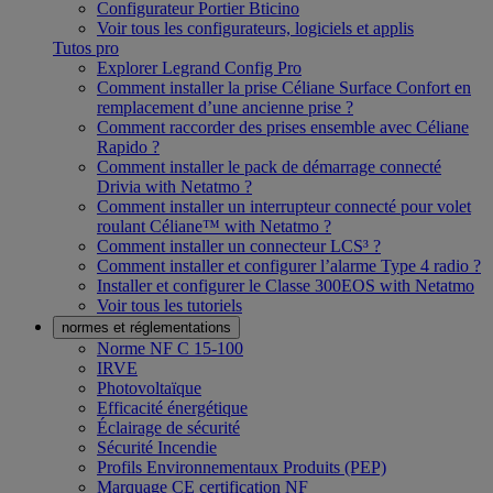
Configurateur Portier Bticino
Voir tous les configurateurs, logiciels et applis
Tutos pro
Explorer Legrand Config Pro
Comment installer la prise Céliane Surface Confort en
remplacement d’une ancienne prise ?
Comment raccorder des prises ensemble avec Céliane
Rapido ?
Comment installer le pack de démarrage connecté
Drivia with Netatmo ?
Comment installer un interrupteur connecté pour volet
roulant Céliane™ with Netatmo ?
Comment installer un connecteur LCS³ ?
Comment installer et configurer l’alarme Type 4 radio ?
Installer et configurer le Classe 300EOS with Netatmo
Voir tous les tutoriels
normes et réglementations
Norme NF C 15-100
IRVE
Photovoltaïque
Efficacité énergétique
Éclairage de sécurité
Sécurité Incendie
Profils Environnementaux Produits (PEP)
Marquage CE certification NF