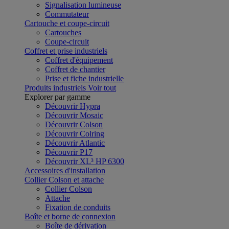
Signalisation lumineuse
Commutateur
Cartouche et coupe-circuit
Cartouches
Coupe-circuit
Coffret et prise industriels
Coffret d'équipement
Coffret de chantier
Prise et fiche industrielle
Produits industriels
Voir tout
Explorer par gamme
Découvrir Hypra
Découvrir Mosaic
Découvrir Colson
Découvrir Colring
Découvrir Atlantic
Découvrir P17
Découvrir XL³ HP 6300
Accessoires d'installation
Collier Colson et attache
Collier Colson
Attache
Fixation de conduits
Boîte et borne de connexion
Boîte de dérivation