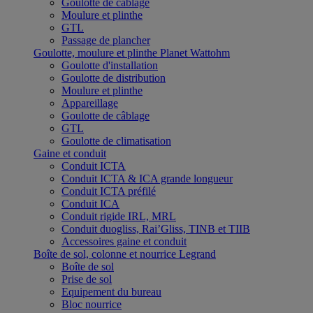
Goulotte de câblage
Moulure et plinthe
GTL
Passage de plancher
Goulotte, moulure et plinthe Planet Wattohm
Goulotte d'installation
Goulotte de distribution
Moulure et plinthe
Appareillage
Goulotte de câblage
GTL
Goulotte de climatisation
Gaine et conduit
Conduit ICTA
Conduit ICTA & ICA grande longueur
Conduit ICTA préfilé
Conduit ICA
Conduit rigide IRL, MRL
Conduit duogliss, Rai’Gliss, TINB et TIIB
Accessoires gaine et conduit
Boîte de sol, colonne et nourrice Legrand
Boîte de sol
Prise de sol
Equipement du bureau
Bloc nourrice