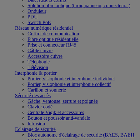
Solution fibre optique (tiroir, panneau, connecteur...)
Onduleur
PDU
Switch PoE
Réseau numérique résidentiel
Coffret de communication
Fibre optique résidentielle
Prise et connecteur RJ45
Câble cuivre
Accessoire cuivre
Téléphonie
Télévision
Interphonie & portier
Portier, visiophonie et interphonie individuel
Portier, visiophonie et interphonie collectif
Carillon et sonnerie
Sécurité des accès
Gâche, ventouse, serrure et poignée
Clavier codé
Centrale Vigik et accessoires
Bouton et poussoir anti-vandale
Intrusion
Eclairage de sécurité
Bloc autonome d'éclairage de sécurité (BAES, BAEH,