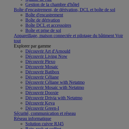
Gestion de la chambre d'hôtel
Boîte d'encastrement, de dérivation, DCL et boîte de sol
Boîte d'encastrement
Boîte de dérivation
Boîte DCL et accessoires
Boîte et prise de sol
Appareillage, maison connectée et pilotage du bâtiment
Voir
tout
Explorer par gamme
Découvrir Art d'Arnould
Découvrir Living Now
Découvrir Plexo
Découvrir Mosaic
Découvrir Batibox
Découvrir Céliane
Découvrir Céliane with Netatmo
Découvrir Mosaic with Netatmo
Découvrir Dooxie
Découvrir Drivia with Netatmo
Découvrir Keva
Découvrir Green-I
Sécurité, communication et réseau
Réseau informatique
Solution cuivre RJ45
Baie, rack et coffret