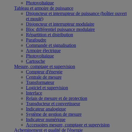
Photovoltaïque
Tableau et armoire de puissance
Disjoncteur et interrupteur de puissance (boîtier ouvert
et moulé)
Disjoncteur et interrupteur modulaire
Bloc différentiel puissance modulaire
Répartition et distribution
Parafoudre
Commande et signalisation
Armoire électrique
Photovoltaïque
Cartouche
Mesure, comptage et supervision
Compteur d'énergie
Centrale de mesure
Transformateur
Logiciel et supervision
Interface
Relais de mesure et de protection
Transducteur et convertisseur
Indicateur analogique
Système de gestion de mesure
Indicateur numérique
Accessoires mesure, comptage et supervision
Acheminement et qualité de l'énergie