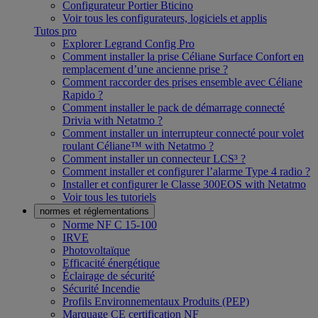
Configurateur Portier Bticino
Voir tous les configurateurs, logiciels et applis
Tutos pro
Explorer Legrand Config Pro
Comment installer la prise Céliane Surface Confort en
remplacement d’une ancienne prise ?
Comment raccorder des prises ensemble avec Céliane
Rapido ?
Comment installer le pack de démarrage connecté
Drivia with Netatmo ?
Comment installer un interrupteur connecté pour volet
roulant Céliane™ with Netatmo ?
Comment installer un connecteur LCS³ ?
Comment installer et configurer l’alarme Type 4 radio ?
Installer et configurer le Classe 300EOS with Netatmo
Voir tous les tutoriels
normes et réglementations
Norme NF C 15-100
IRVE
Photovoltaïque
Efficacité énergétique
Éclairage de sécurité
Sécurité Incendie
Profils Environnementaux Produits (PEP)
Marquage CE certification NF