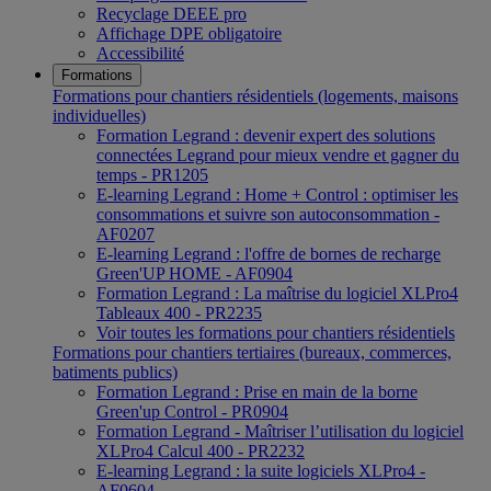
Recyclage DEEE pro
Affichage DPE obligatoire
Accessibilité
Formations
Formations pour chantiers résidentiels (logements, maisons
individuelles)
Formation Legrand : devenir expert des solutions
connectées Legrand pour mieux vendre et gagner du
temps - PR1205
E-learning Legrand : Home + Control : optimiser les
consommations et suivre son autoconsommation -
AF0207
E-learning Legrand : l'offre de bornes de recharge
Green'UP HOME - AF0904
Formation Legrand : La maîtrise du logiciel XLPro4
Tableaux 400 - PR2235
Voir toutes les formations pour chantiers résidentiels
Formations pour chantiers tertiaires (bureaux, commerces,
batiments publics)
Formation Legrand : Prise en main de la borne
Green'up Control - PR0904
Formation Legrand - Maîtriser l’utilisation du logiciel
XLPro4 Calcul 400 - PR2232
E-learning Legrand : la suite logiciels XLPro4 -
AF0604