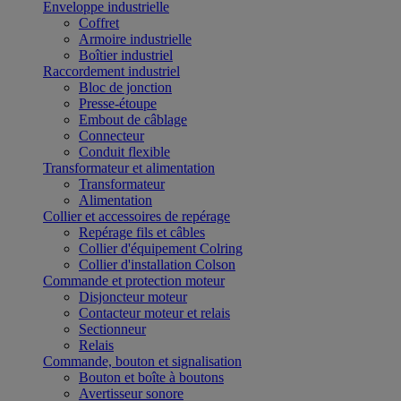
Enveloppe industrielle
Coffret
Armoire industrielle
Boîtier industriel
Raccordement industriel
Bloc de jonction
Presse-étoupe
Embout de câblage
Connecteur
Conduit flexible
Transformateur et alimentation
Transformateur
Alimentation
Collier et accessoires de repérage
Repérage fils et câbles
Collier d'équipement Colring
Collier d'installation Colson
Commande et protection moteur
Disjoncteur moteur
Contacteur moteur et relais
Sectionneur
Relais
Commande, bouton et signalisation
Bouton et boîte à boutons
Avertisseur sonore