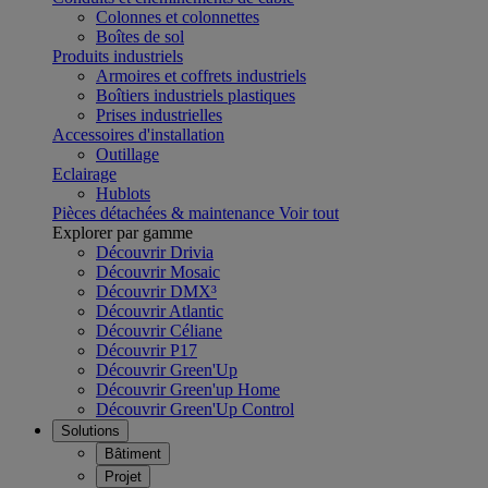
Colonnes et colonnettes
Boîtes de sol
Produits industriels
Armoires et coffrets industriels
Boîtiers industriels plastiques
Prises industrielles
Accessoires d'installation
Outillage
Eclairage
Hublots
Pièces détachées & maintenance
Voir tout
Explorer par gamme
Découvrir Drivia
Découvrir Mosaic
Découvrir DMX³
Découvrir Atlantic
Découvrir Céliane
Découvrir P17
Découvrir Green'Up
Découvrir Green'up Home
Découvrir Green'Up Control
Solutions
Bâtiment
Projet