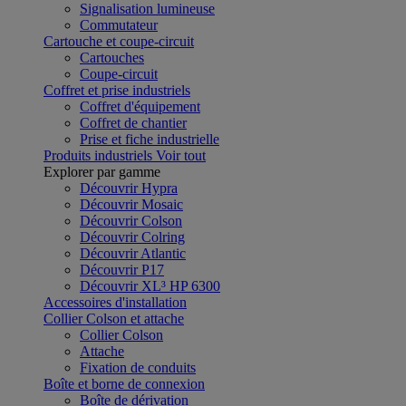
Signalisation lumineuse
Commutateur
Cartouche et coupe-circuit
Cartouches
Coupe-circuit
Coffret et prise industriels
Coffret d'équipement
Coffret de chantier
Prise et fiche industrielle
Produits industriels
Voir tout
Explorer par gamme
Découvrir Hypra
Découvrir Mosaic
Découvrir Colson
Découvrir Colring
Découvrir Atlantic
Découvrir P17
Découvrir XL³ HP 6300
Accessoires d'installation
Collier Colson et attache
Collier Colson
Attache
Fixation de conduits
Boîte et borne de connexion
Boîte de dérivation