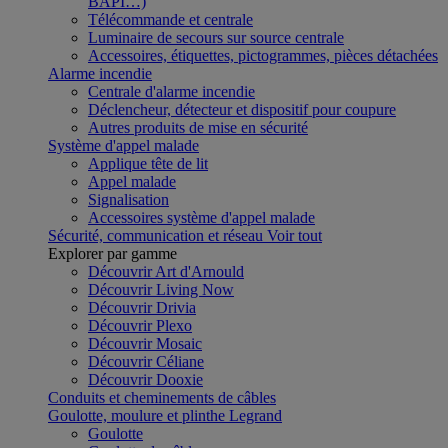
BAPI…)
Télécommande et centrale
Luminaire de secours sur source centrale
Accessoires, étiquettes, pictogrammes, pièces détachées
Alarme incendie
Centrale d'alarme incendie
Déclencheur, détecteur et dispositif pour coupure
Autres produits de mise en sécurité
Système d'appel malade
Applique tête de lit
Appel malade
Signalisation
Accessoires système d'appel malade
Sécurité, communication et réseau
Voir tout
Explorer par gamme
Découvrir Art d'Arnould
Découvrir Living Now
Découvrir Drivia
Découvrir Plexo
Découvrir Mosaic
Découvrir Céliane
Découvrir Dooxie
Conduits et cheminements de câbles
Goulotte, moulure et plinthe Legrand
Goulotte