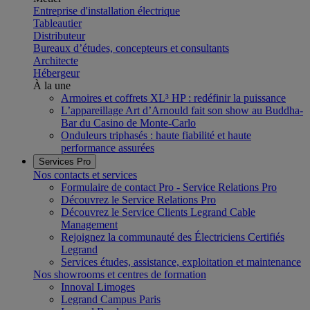
Entreprise d'installation électrique
Tableautier
Distributeur
Bureaux d’études, concepteurs et consultants
Architecte
Hébergeur
À la une
Armoires et coffrets XL³ HP : redéfinir la puissance
L’appareillage Art d’Arnould fait son show au Buddha-
Bar du Casino de Monte-Carlo
Onduleurs triphasés : haute fiabilité et haute
performance assurées
Services Pro
Nos contacts et services
Formulaire de contact Pro - Service Relations Pro
Découvrez le Service Relations Pro
Découvrez le Service Clients Legrand Cable
Management
Rejoignez la communauté des Électriciens Certifiés
Legrand
Services études, assistance, exploitation et maintenance
Nos showrooms et centres de formation
Innoval Limoges
Legrand Campus Paris