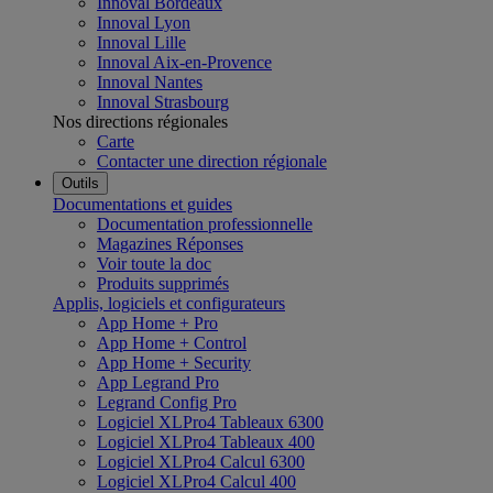
Innoval Bordeaux
Innoval Lyon
Innoval Lille
Innoval Aix-en-Provence
Innoval Nantes
Innoval Strasbourg
Nos directions régionales
Carte
Contacter une direction régionale
Outils
Documentations et guides
Documentation professionnelle
Magazines Réponses
Voir toute la doc
Produits supprimés
Applis, logiciels et configurateurs
App Home + Pro
App Home + Control
App Home + Security
App Legrand Pro
Legrand Config Pro
Logiciel XLPro4 Tableaux 6300
Logiciel XLPro4 Tableaux 400
Logiciel XLPro4 Calcul 6300
Logiciel XLPro4 Calcul 400