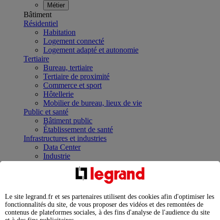
Métier
Bâtiment
Résidentiel
Habitation
Logement connecté
Logement adapté et autonomie
Tertiaire
Bureau, tertiaire
Tertiaire de proximité
Commerce et sport
Hôtellerie
Mobilier de bureau, lieux de vie
Public et santé
Bâtiment public
Établissement de santé
Infrastructures et industries
Data Center
Industrie
Infrastructures
À la une
Contrôler et planifier le fonctionnement des appareils
électriques avec le contacteur connecté
Le site legrand.fr et ses partenaires utilisent des cookies afin d'optimiser les
Répartir et optimiser son tableau électrique
fonctionnalités du site, de vous proposer des vidéos et des remontées de
Legrand Data Center Solutions : concentrer les
contenus de plateformes sociales, à des fins d'analyse de l'audience du site
expertises au service de vos performances