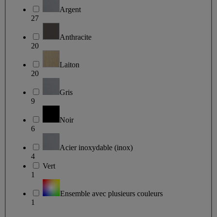
Argent
27
Anthracite
20
Laiton
20
Gris
9
Noir
6
Acier inoxydable (inox)
4
Vert
1
Ensemble avec plusieurs couleurs
1