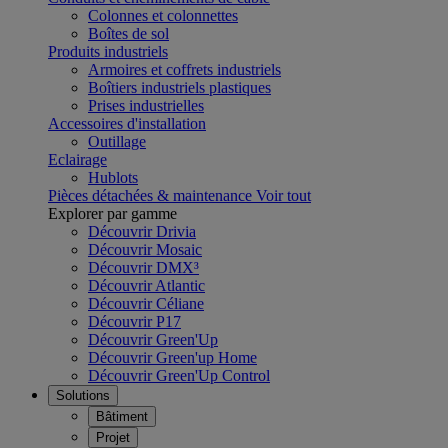
Colonnes et colonnettes
Boîtes de sol
Produits industriels
Armoires et coffrets industriels
Boîtiers industriels plastiques
Prises industrielles
Accessoires d'installation
Outillage
Eclairage
Hublots
Pièces détachées & maintenance
Voir tout
Explorer par gamme
Découvrir Drivia
Découvrir Mosaic
Découvrir DMX³
Découvrir Atlantic
Découvrir Céliane
Découvrir P17
Découvrir Green'Up
Découvrir Green'up Home
Découvrir Green'Up Control
Solutions
Bâtiment
Projet