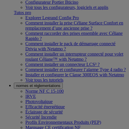
Configurateur Portier Bticino
Voir tous les configurateurs, logiciels et applis
Tutos pro
Explorer Legrand Config Pro
Comment installer la prise Céliane Surface Confort en
remplacement d’une ancienne prise ?
Comment raccorder des prises ensemble avec Céliane
Rapido ?
Comment installer le pack de démarrage connecté
Drivia with Netatmo ?
Comment installer un interrupteur connecté pour volet
roulant Céliane™ with Netatmo ?
Comment installer un connecteur LCS³ ?
Comment installer et configurer l’alarme Type 4 radio ?
Installer et configurer le Classe 300EOS with Netatmo
Voir tous les tutoriels
normes et réglementations
Norme NF C 15-100
IRVE
Photovoltaïque
Efficacité énergétique
Éclairage de sécurité
Sécurité Incendie
Profils Environnementaux Produits (PEP)
Marquage CE certification NF