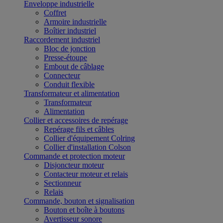
Enveloppe industrielle
Coffret
Armoire industrielle
Boîtier industriel
Raccordement industriel
Bloc de jonction
Presse-étoupe
Embout de câblage
Connecteur
Conduit flexible
Transformateur et alimentation
Transformateur
Alimentation
Collier et accessoires de repérage
Repérage fils et câbles
Collier d'équipement Colring
Collier d'installation Colson
Commande et protection moteur
Disjoncteur moteur
Contacteur moteur et relais
Sectionneur
Relais
Commande, bouton et signalisation
Bouton et boîte à boutons
Avertisseur sonore