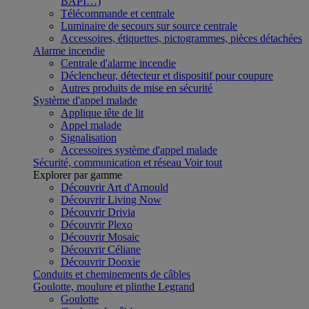
BAPI…)
Télécommande et centrale
Luminaire de secours sur source centrale
Accessoires, étiquettes, pictogrammes, pièces détachées
Alarme incendie
Centrale d'alarme incendie
Déclencheur, détecteur et dispositif pour coupure
Autres produits de mise en sécurité
Système d'appel malade
Applique tête de lit
Appel malade
Signalisation
Accessoires système d'appel malade
Sécurité, communication et réseau
Voir tout
Explorer par gamme
Découvrir Art d'Arnould
Découvrir Living Now
Découvrir Drivia
Découvrir Plexo
Découvrir Mosaic
Découvrir Céliane
Découvrir Dooxie
Conduits et cheminements de câbles
Goulotte, moulure et plinthe Legrand
Goulotte