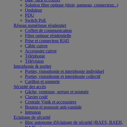
Solution fibre optique (tiroir, panneau, connecteur...)
Onduleur
PDU
Switch PoE
Réseau numérique résidentiel
Coffret de communication
Fibre optique résidentielle
Prise et connecteur RJ45
Câble cuivre
Accessoire cuivre
Téléphonie
Télévision
Interphonie & portier
Portier, visiophonie et interphonie individuel
Portier, visiophonie et interphonie collectif
Carillon et sonnerie
Sécurité des accès
Gâche, ventouse, serrure et poignée
Clavier codé
Centrale Vigik et accessoires
Bouton et poussoir anti-vandale
Intrusion
Eclairage de sécurité
Bloc autonome d'éclairage de sécurité (BAES, BAEH,