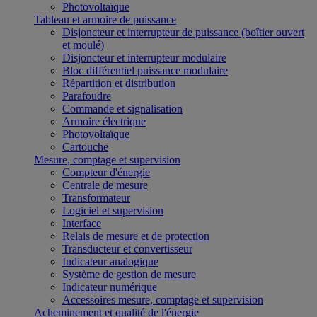
Photovoltaïque
Tableau et armoire de puissance
Disjoncteur et interrupteur de puissance (boîtier ouvert
et moulé)
Disjoncteur et interrupteur modulaire
Bloc différentiel puissance modulaire
Répartition et distribution
Parafoudre
Commande et signalisation
Armoire électrique
Photovoltaïque
Cartouche
Mesure, comptage et supervision
Compteur d'énergie
Centrale de mesure
Transformateur
Logiciel et supervision
Interface
Relais de mesure et de protection
Transducteur et convertisseur
Indicateur analogique
Système de gestion de mesure
Indicateur numérique
Accessoires mesure, comptage et supervision
Acheminement et qualité de l'énergie