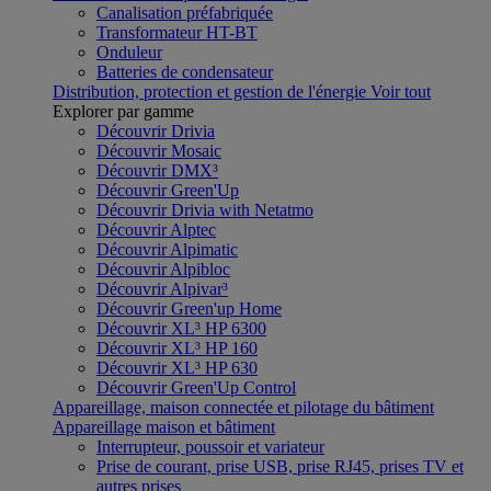
Canalisation préfabriquée
Transformateur HT-BT
Onduleur
Batteries de condensateur
Distribution, protection et gestion de l'énergie
Voir tout
Explorer par gamme
Découvrir Drivia
Découvrir Mosaic
Découvrir DMX³
Découvrir Green'Up
Découvrir Drivia with Netatmo
Découvrir Alptec
Découvrir Alpimatic
Découvrir Alpibloc
Découvrir Alpivar³
Découvrir Green'up Home
Découvrir XL³ HP 6300
Découvrir XL³ HP 160
Découvrir XL³ HP 630
Découvrir Green'Up Control
Appareillage, maison connectée et pilotage du bâtiment
Appareillage maison et bâtiment
Interrupteur, poussoir et variateur
Prise de courant, prise USB, prise RJ45, prises TV et
autres prises