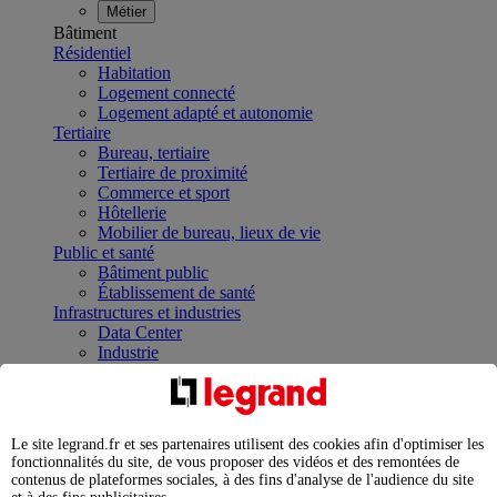
Métier
Bâtiment
Résidentiel
Habitation
Logement connecté
Logement adapté et autonomie
Tertiaire
Bureau, tertiaire
Tertiaire de proximité
Commerce et sport
Hôtellerie
Mobilier de bureau, lieux de vie
Public et santé
Bâtiment public
Établissement de santé
Infrastructures et industries
Data Center
Industrie
Infrastructures
À la une
Contrôler et planifier le fonctionnement des appareils
électriques avec le contacteur connecté
Le site legrand.fr et ses partenaires utilisent des cookies afin d'optimiser les
Répartir et optimiser son tableau électrique
fonctionnalités du site, de vous proposer des vidéos et des remontées de
Legrand Data Center Solutions : concentrer les
contenus de plateformes sociales, à des fins d'analyse de l'audience du site
expertises au service de vos performances