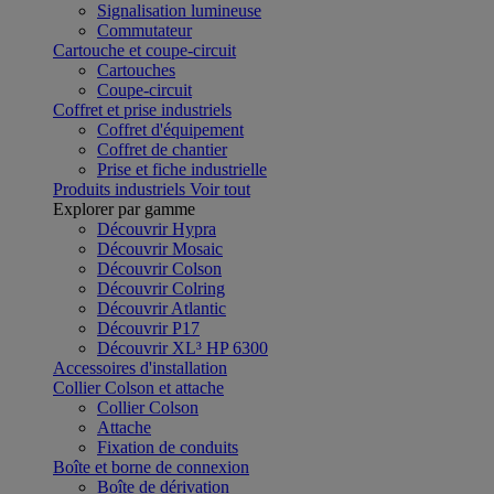
Signalisation lumineuse
Commutateur
Cartouche et coupe-circuit
Cartouches
Coupe-circuit
Coffret et prise industriels
Coffret d'équipement
Coffret de chantier
Prise et fiche industrielle
Produits industriels
Voir tout
Explorer par gamme
Découvrir Hypra
Découvrir Mosaic
Découvrir Colson
Découvrir Colring
Découvrir Atlantic
Découvrir P17
Découvrir XL³ HP 6300
Accessoires d'installation
Collier Colson et attache
Collier Colson
Attache
Fixation de conduits
Boîte et borne de connexion
Boîte de dérivation