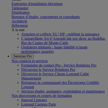
Entreprise d'installation électrique
Tableautier
Distributeur
Bureaux d’études, concepteurs et consultants
Architecte
Hébergeur
À la une
Armoires et coffrets XL³ HP : redéfinir la puissance
L’appareillage Art d’Arnould fait son show au Buddha-
Bar du Casino de Monte-Carlo
Onduleurs triphasés : haute fiabilité et haute
performance assurées
Services Pro
Nos contacts et services
Formulaire de contact Pro - Service Relations Pro
Découvrez le Service Relations Pro
Découvrez le Service Clients Legrand Cable
Management
Rejoignez la communauté des Électriciens Certifiés
Legrand
Services études, assistance, exploitation et maintenance
Nos showrooms et centres de formation
Innoval Limoges
Legrand Campus Paris