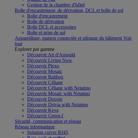
Gestion de la chambre d'hôtel
Boîte d'encastrement, de dérivation, DCL et boîte de sol
Boîte d'encastrement
Boîte de dérivation
Boîte DCL et accessoires
Boîte et prise de sol
Appareillage, maison connectée et pilotage du bâtiment
Voir
tout
Explorer par gamme
Découvrir Art d'Arnould
Découvrir Living Now
Découvrir Plexo
Découvrir Mosaic
Découvrir Batibox
Découvrir Céliane
Découvrir Céliane with Netatmo
Découvrir Mosaic with Netatmo
Découvrir Dooxie
Découvrir Drivia with Netatmo
Découvrir Keva
Découvrir Green-I
Sécurité, communication et réseau
Réseau informatique
Solution cuivre RJ45
Baie, rack et coffret