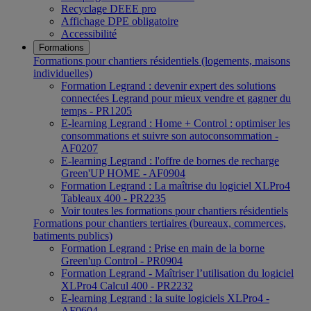
Recyclage DEEE pro
Affichage DPE obligatoire
Accessibilité
Formations
Formations pour chantiers résidentiels (logements, maisons
individuelles)
Formation Legrand : devenir expert des solutions
connectées Legrand pour mieux vendre et gagner du
temps - PR1205
E-learning Legrand : Home + Control : optimiser les
consommations et suivre son autoconsommation -
AF0207
E-learning Legrand : l'offre de bornes de recharge
Green'UP HOME - AF0904
Formation Legrand : La maîtrise du logiciel XLPro4
Tableaux 400 - PR2235
Voir toutes les formations pour chantiers résidentiels
Formations pour chantiers tertiaires (bureaux, commerces,
batiments publics)
Formation Legrand : Prise en main de la borne
Green'up Control - PR0904
Formation Legrand - Maîtriser l’utilisation du logiciel
XLPro4 Calcul 400 - PR2232
E-learning Legrand : la suite logiciels XLPro4 -
AF0604