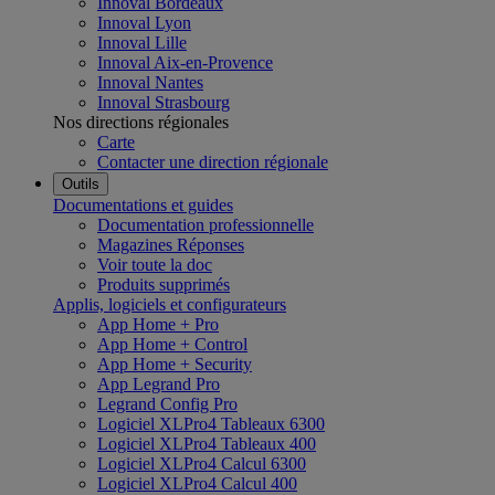
Innoval Bordeaux
Innoval Lyon
Innoval Lille
Innoval Aix-en-Provence
Innoval Nantes
Innoval Strasbourg
Nos directions régionales
Carte
Contacter une direction régionale
Outils
Documentations et guides
Documentation professionnelle
Magazines Réponses
Voir toute la doc
Produits supprimés
Applis, logiciels et configurateurs
App Home + Pro
App Home + Control
App Home + Security
App Legrand Pro
Legrand Config Pro
Logiciel XLPro4 Tableaux 6300
Logiciel XLPro4 Tableaux 400
Logiciel XLPro4 Calcul 6300
Logiciel XLPro4 Calcul 400