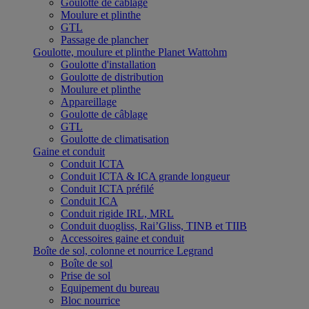
Goulotte de câblage
Moulure et plinthe
GTL
Passage de plancher
Goulotte, moulure et plinthe Planet Wattohm
Goulotte d'installation
Goulotte de distribution
Moulure et plinthe
Appareillage
Goulotte de câblage
GTL
Goulotte de climatisation
Gaine et conduit
Conduit ICTA
Conduit ICTA & ICA grande longueur
Conduit ICTA préfilé
Conduit ICA
Conduit rigide IRL, MRL
Conduit duogliss, Rai’Gliss, TINB et TIIB
Accessoires gaine et conduit
Boîte de sol, colonne et nourrice Legrand
Boîte de sol
Prise de sol
Equipement du bureau
Bloc nourrice