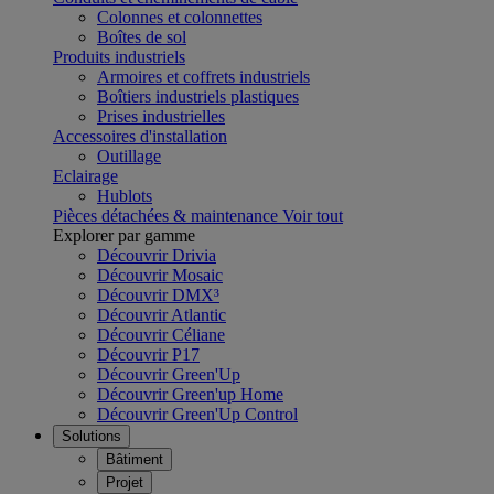
Colonnes et colonnettes
Boîtes de sol
Produits industriels
Armoires et coffrets industriels
Boîtiers industriels plastiques
Prises industrielles
Accessoires d'installation
Outillage
Eclairage
Hublots
Pièces détachées & maintenance
Voir tout
Explorer par gamme
Découvrir Drivia
Découvrir Mosaic
Découvrir DMX³
Découvrir Atlantic
Découvrir Céliane
Découvrir P17
Découvrir Green'Up
Découvrir Green'up Home
Découvrir Green'Up Control
Solutions
Bâtiment
Projet