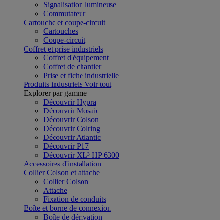
Signalisation lumineuse
Commutateur
Cartouche et coupe-circuit
Cartouches
Coupe-circuit
Coffret et prise industriels
Coffret d'équipement
Coffret de chantier
Prise et fiche industrielle
Produits industriels
Voir tout
Explorer par gamme
Découvrir Hypra
Découvrir Mosaic
Découvrir Colson
Découvrir Colring
Découvrir Atlantic
Découvrir P17
Découvrir XL³ HP 6300
Accessoires d'installation
Collier Colson et attache
Collier Colson
Attache
Fixation de conduits
Boîte et borne de connexion
Boîte de dérivation