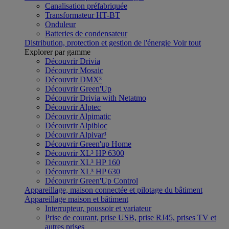
Canalisation préfabriquée
Transformateur HT-BT
Onduleur
Batteries de condensateur
Distribution, protection et gestion de l'énergie
Voir tout
Explorer par gamme
Découvrir Drivia
Découvrir Mosaic
Découvrir DMX³
Découvrir Green'Up
Découvrir Drivia with Netatmo
Découvrir Alptec
Découvrir Alpimatic
Découvrir Alpibloc
Découvrir Alpivar³
Découvrir Green'up Home
Découvrir XL³ HP 6300
Découvrir XL³ HP 160
Découvrir XL³ HP 630
Découvrir Green'Up Control
Appareillage, maison connectée et pilotage du bâtiment
Appareillage maison et bâtiment
Interrupteur, poussoir et variateur
Prise de courant, prise USB, prise RJ45, prises TV et
autres prises