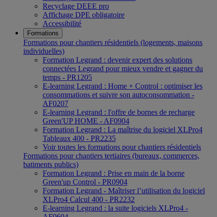
Recyclage DEEE pro
Affichage DPE obligatoire
Accessibilité
Formations
Formations pour chantiers résidentiels (logements, maisons
individuelles)
Formation Legrand : devenir expert des solutions
connectées Legrand pour mieux vendre et gagner du
temps - PR1205
E-learning Legrand : Home + Control : optimiser les
consommations et suivre son autoconsommation -
AF0207
E-learning Legrand : l'offre de bornes de recharge
Green'UP HOME - AF0904
Formation Legrand : La maîtrise du logiciel XLPro4
Tableaux 400 - PR2235
Voir toutes les formations pour chantiers résidentiels
Formations pour chantiers tertiaires (bureaux, commerces,
batiments publics)
Formation Legrand : Prise en main de la borne
Green'up Control - PR0904
Formation Legrand - Maîtriser l’utilisation du logiciel
XLPro4 Calcul 400 - PR2232
E-learning Legrand : la suite logiciels XLPro4 -
AF0604