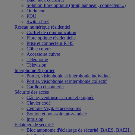
Solution fibre optique (tiroir, panneau, connecteur...)
Onduleur
PDU
Switch PoE
Réseau numérique résidentiel
Coffret de communication
Fibre optique résidentielle
Prise et connecteur RJ45
Câble cuivre
Accessoire cuivre
Téléphonie
Télévision
Interphonie & portier
Portier, visiophonie et interphonie individuel
Portier, visiophonie et interphonie collectif
Carillon et sonnerie
Sécurité des accès
Gâche, ventouse, serrure et poignée
Clavier codé
Centrale Vigik et accessoires
Bouton et poussoir anti-vandale
Intrusion
Eclairage de sécurité
Bloc autonome d'éclairage de sécurité (BAES, BAEH,