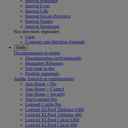
Innoval Bordeaux
Innoval Lyon
Innoval Lille
Innoval Aix-en-Provence
Innoval Nantes
Innoval Strasbourg
Nos directions régionales
Carte
Contacter une direction régionale
Outils
Documentations et guides
Documentation professionnelle
Magazines Réponses
Voir toute la doc
Produits supprimés
Applis, logiciels et configurateurs
App Home + Pro
App Home + Control
App Home + Security
App Legrand Pro
Legrand Config Pro
Logiciel XLPro4 Tableaux 6300
Logiciel XLPro4 Tableaux 400
Logiciel XLPro4 Calcul 6300
Logiciel XLPro4 Calcul 400