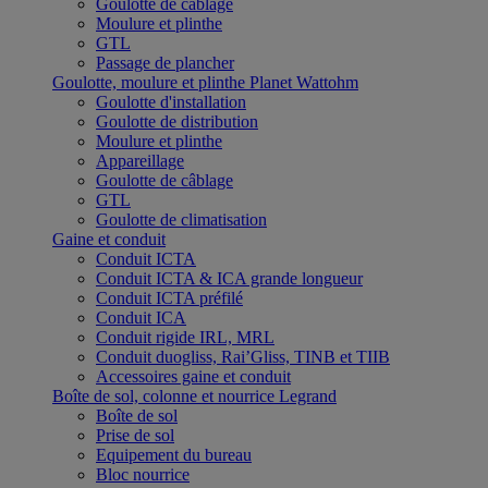
Goulotte de câblage
Moulure et plinthe
GTL
Passage de plancher
Goulotte, moulure et plinthe Planet Wattohm
Goulotte d'installation
Goulotte de distribution
Moulure et plinthe
Appareillage
Goulotte de câblage
GTL
Goulotte de climatisation
Gaine et conduit
Conduit ICTA
Conduit ICTA & ICA grande longueur
Conduit ICTA préfilé
Conduit ICA
Conduit rigide IRL, MRL
Conduit duogliss, Rai’Gliss, TINB et TIIB
Accessoires gaine et conduit
Boîte de sol, colonne et nourrice Legrand
Boîte de sol
Prise de sol
Equipement du bureau
Bloc nourrice