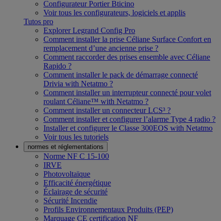
Configurateur Portier Bticino
Voir tous les configurateurs, logiciels et applis
Tutos pro
Explorer Legrand Config Pro
Comment installer la prise Céliane Surface Confort en
remplacement d’une ancienne prise ?
Comment raccorder des prises ensemble avec Céliane
Rapido ?
Comment installer le pack de démarrage connecté
Drivia with Netatmo ?
Comment installer un interrupteur connecté pour volet
roulant Céliane™ with Netatmo ?
Comment installer un connecteur LCS³ ?
Comment installer et configurer l’alarme Type 4 radio ?
Installer et configurer le Classe 300EOS with Netatmo
Voir tous les tutoriels
normes et réglementations
Norme NF C 15-100
IRVE
Photovoltaïque
Efficacité énergétique
Éclairage de sécurité
Sécurité Incendie
Profils Environnementaux Produits (PEP)
Marquage CE certification NF