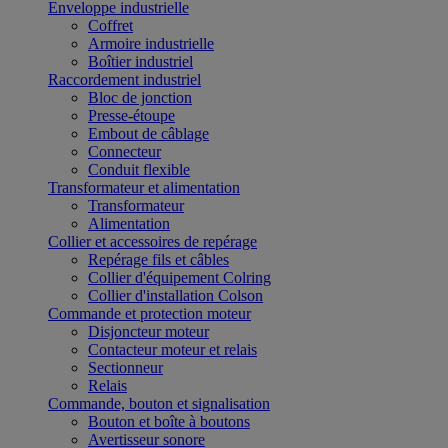
Enveloppe industrielle
Coffret
Armoire industrielle
Boîtier industriel
Raccordement industriel
Bloc de jonction
Presse-étoupe
Embout de câblage
Connecteur
Conduit flexible
Transformateur et alimentation
Transformateur
Alimentation
Collier et accessoires de repérage
Repérage fils et câbles
Collier d'équipement Colring
Collier d'installation Colson
Commande et protection moteur
Disjoncteur moteur
Contacteur moteur et relais
Sectionneur
Relais
Commande, bouton et signalisation
Bouton et boîte à boutons
Avertisseur sonore