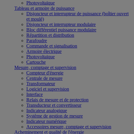
Photovoltaïque
Tableau et armoire de puissance
Disjoncteur et interrupteur de puissance (boîtier ouvert
et moulé)
Disjoncteur et interrupteur modulaire
Bloc différentiel puissance modulaire
Répartition et distribution
Parafoudre
Commande et signalisation
Armoire électrique
Photovoltaïque
Cartouche
Mesure, comptage et supervision
Compteur d'énergie
Centrale de mesure
Transformateur
Logiciel et supervision
Interface
Relais de mesure et de protection
Transducteur et convertisseur
Indicateur analogique
Système de gestion de mesure
Indicateur numérique
Accessoires mesure, comptage et supervision
Acheminement et qualité de l'énergie