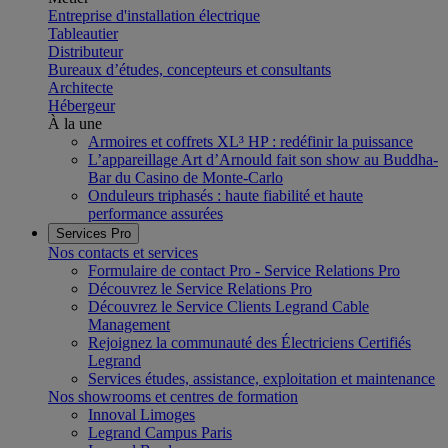
Entreprise d'installation électrique
Tableautier
Distributeur
Bureaux d’études, concepteurs et consultants
Architecte
Hébergeur
À la une
Armoires et coffrets XL³ HP : redéfinir la puissance
L’appareillage Art d’Arnould fait son show au Buddha-
Bar du Casino de Monte-Carlo
Onduleurs triphasés : haute fiabilité et haute
performance assurées
Services Pro
Nos contacts et services
Formulaire de contact Pro - Service Relations Pro
Découvrez le Service Relations Pro
Découvrez le Service Clients Legrand Cable
Management
Rejoignez la communauté des Électriciens Certifiés
Legrand
Services études, assistance, exploitation et maintenance
Nos showrooms et centres de formation
Innoval Limoges
Legrand Campus Paris