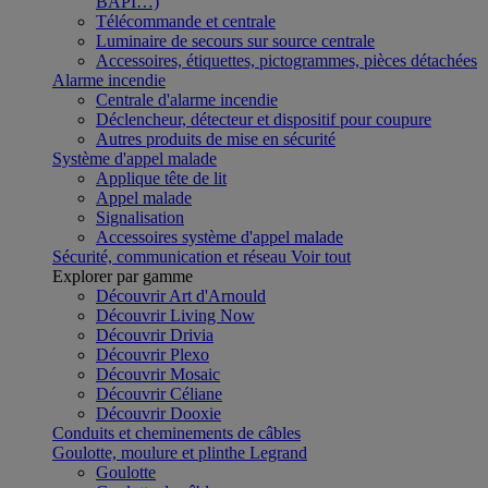
BAPI…)
Télécommande et centrale
Luminaire de secours sur source centrale
Accessoires, étiquettes, pictogrammes, pièces détachées
Alarme incendie
Centrale d'alarme incendie
Déclencheur, détecteur et dispositif pour coupure
Autres produits de mise en sécurité
Système d'appel malade
Applique tête de lit
Appel malade
Signalisation
Accessoires système d'appel malade
Sécurité, communication et réseau
Voir tout
Explorer par gamme
Découvrir Art d'Arnould
Découvrir Living Now
Découvrir Drivia
Découvrir Plexo
Découvrir Mosaic
Découvrir Céliane
Découvrir Dooxie
Conduits et cheminements de câbles
Goulotte, moulure et plinthe Legrand
Goulotte