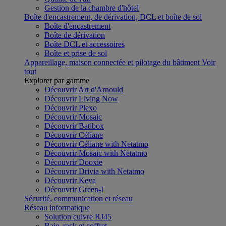
Gestion de la chambre d'hôtel
Boîte d'encastrement, de dérivation, DCL et boîte de sol
Boîte d'encastrement
Boîte de dérivation
Boîte DCL et accessoires
Boîte et prise de sol
Appareillage, maison connectée et pilotage du bâtiment
Voir
tout
Explorer par gamme
Découvrir Art d'Arnould
Découvrir Living Now
Découvrir Plexo
Découvrir Mosaic
Découvrir Batibox
Découvrir Céliane
Découvrir Céliane with Netatmo
Découvrir Mosaic with Netatmo
Découvrir Dooxie
Découvrir Drivia with Netatmo
Découvrir Keva
Découvrir Green-I
Sécurité, communication et réseau
Réseau informatique
Solution cuivre RJ45
Baie, rack et coffret