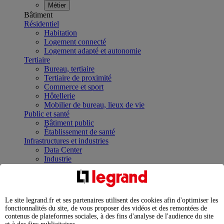
Métier
Bâtiment
Résidentiel
Habitation
Logement connecté
Logement adapté et autonomie
Tertiaire
Bureau, tertiaire
Tertiaire de proximité
Commerce et sport
Hôtellerie
Mobilier de bureau, lieux de vie
Public et santé
Bâtiment public
Établissement de santé
Infrastructures et industries
Data Center
Industrie
Infrastructures
À la une
Contrôler et planifier le fonctionnement des appareils
électriques avec le contacteur connecté
Le site legrand.fr et ses partenaires utilisent des cookies afin d'optimiser les
Répartir et optimiser son tableau électrique
fonctionnalités du site, de vous proposer des vidéos et des remontées de
Legrand Data Center Solutions : concentrer les
contenus de plateformes sociales, à des fins d'analyse de l'audience du site
expertises au service de vos performances