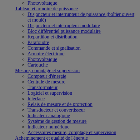
Photovoltaïque
Tableau et armoire de puissance
Disjoncteur et interrupteur de puissance (boîtier ouvert
et moulé)
Disjoncteur et interrupteur modulaire
Bloc différentiel puissance modulaire
Répartition et distribution
Parafoudre
Commande et signalisation
Armoire électrique
Photovoltaïque
Cartouche
Mesure, comptage et supervision
Compteur d'énergie
Centrale de mesure
Transformateur
Logiciel et supervision
Interface
Relais de mesure et de protection
Transducteur et convertisseur
Indicateur analogique
Système de gestion de mesure
Indicateur numérique
Accessoires mesure, comptage et supervision
Acheminement et qualité de l'énergie