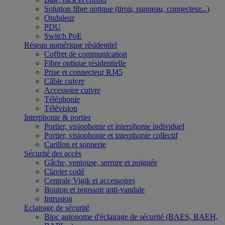
Solution fibre optique (tiroir, panneau, connecteur...)
Onduleur
PDU
Switch PoE
Réseau numérique résidentiel
Coffret de communication
Fibre optique résidentielle
Prise et connecteur RJ45
Câble cuivre
Accessoire cuivre
Téléphonie
Télévision
Interphonie & portier
Portier, visiophonie et interphonie individuel
Portier, visiophonie et interphonie collectif
Carillon et sonnerie
Sécurité des accès
Gâche, ventouse, serrure et poignée
Clavier codé
Centrale Vigik et accessoires
Bouton et poussoir anti-vandale
Intrusion
Eclairage de sécurité
Bloc autonome d'éclairage de sécurité (BAES, BAEH,