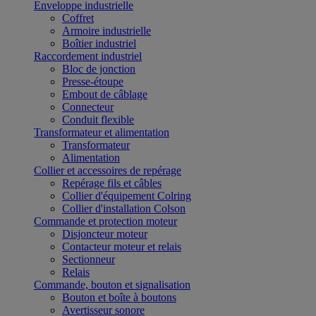
Enveloppe industrielle
Coffret
Armoire industrielle
Boîtier industriel
Raccordement industriel
Bloc de jonction
Presse-étoupe
Embout de câblage
Connecteur
Conduit flexible
Transformateur et alimentation
Transformateur
Alimentation
Collier et accessoires de repérage
Repérage fils et câbles
Collier d'équipement Colring
Collier d'installation Colson
Commande et protection moteur
Disjoncteur moteur
Contacteur moteur et relais
Sectionneur
Relais
Commande, bouton et signalisation
Bouton et boîte à boutons
Avertisseur sonore