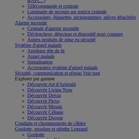
BAPI…)
Télécommande et centrale
Luminaire de secours sur source centrale
Accessoires, étiquettes, pictogrammes, pièces détachées
Alarme incendie
Centrale d'alarme incendie
Déclencheur, détecteur et dispositif pour coupure
Autres produits de mise en sécurité
Système d'appel malade
Applique tête de lit
Appel malade
Signalisation
Accessoires système d'appel malade
Sécurité, communication et réseau
Voir tout
Explorer par gamme
Découvrir Art d'Arnould
Découvrir Living Now
Découvrir Drivia
Découvrir Plexo
Découvrir Mosaic
Découvrir Céliane
Découvrir Dooxie
Conduits et cheminements de câbles
Goulotte, moulure et plinthe Legrand
Goulotte