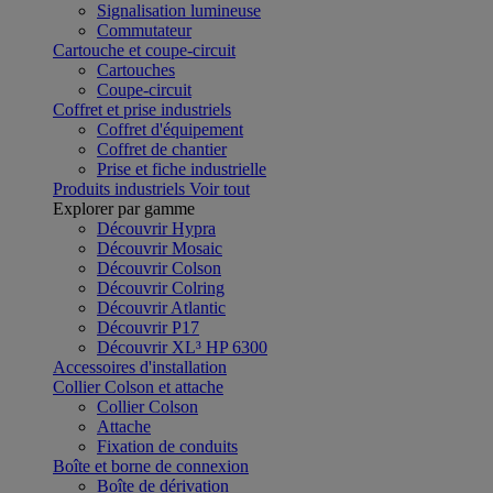
Signalisation lumineuse
Commutateur
Cartouche et coupe-circuit
Cartouches
Coupe-circuit
Coffret et prise industriels
Coffret d'équipement
Coffret de chantier
Prise et fiche industrielle
Produits industriels
Voir tout
Explorer par gamme
Découvrir Hypra
Découvrir Mosaic
Découvrir Colson
Découvrir Colring
Découvrir Atlantic
Découvrir P17
Découvrir XL³ HP 6300
Accessoires d'installation
Collier Colson et attache
Collier Colson
Attache
Fixation de conduits
Boîte et borne de connexion
Boîte de dérivation