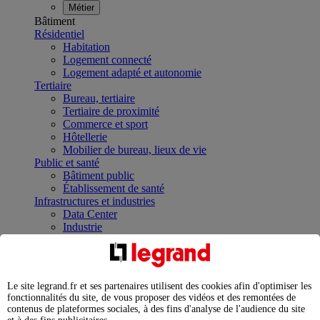
Métier
Bâtiment
Résidentiel
Habitation
Logement connecté
Logement adapté et autonomie
Tertiaire
Bureau, tertiaire
Tertiaire de proximité
Commerce et sport
Hôtellerie
Mobilier de bureau, lieux de vie
Public et santé
Bâtiment public
Établissement de santé
Infrastructures et industries
Data Center
Industrie
Infrastructures
À la une
Contrôler et planifier le fonctionnement des appareils
électriques avec le contacteur connecté
Le site legrand.fr et ses partenaires utilisent des cookies afin d'optimiser les
Répartir et optimiser son tableau électrique
fonctionnalités du site, de vous proposer des vidéos et des remontées de
Legrand Data Center Solutions : concentrer les
contenus de plateformes sociales, à des fins d'analyse de l'audience du site
expertises au service de vos performances