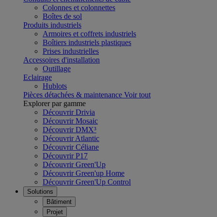
Colonnes et colonnettes
Boîtes de sol
Produits industriels
Armoires et coffrets industriels
Boîtiers industriels plastiques
Prises industrielles
Accessoires d'installation
Outillage
Eclairage
Hublots
Pièces détachées & maintenance
Voir tout
Explorer par gamme
Découvrir Drivia
Découvrir Mosaic
Découvrir DMX³
Découvrir Atlantic
Découvrir Céliane
Découvrir P17
Découvrir Green'Up
Découvrir Green'up Home
Découvrir Green'Up Control
Solutions
Bâtiment
Projet