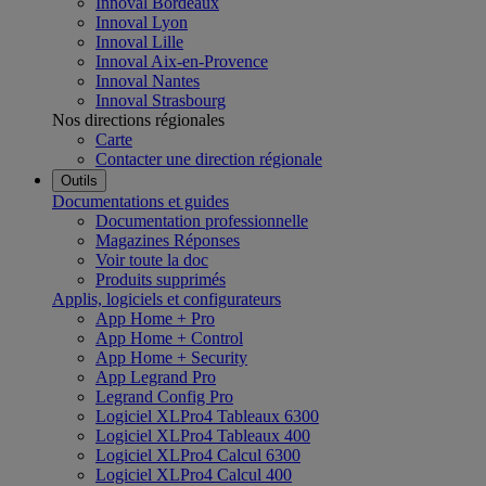
Innoval Bordeaux
Innoval Lyon
Innoval Lille
Innoval Aix-en-Provence
Innoval Nantes
Innoval Strasbourg
Nos directions régionales
Carte
Contacter une direction régionale
Outils
Documentations et guides
Documentation professionnelle
Magazines Réponses
Voir toute la doc
Produits supprimés
Applis, logiciels et configurateurs
App Home + Pro
App Home + Control
App Home + Security
App Legrand Pro
Legrand Config Pro
Logiciel XLPro4 Tableaux 6300
Logiciel XLPro4 Tableaux 400
Logiciel XLPro4 Calcul 6300
Logiciel XLPro4 Calcul 400