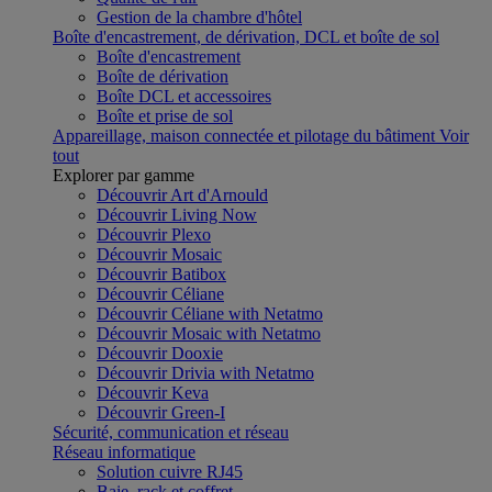
Gestion de la chambre d'hôtel
Boîte d'encastrement, de dérivation, DCL et boîte de sol
Boîte d'encastrement
Boîte de dérivation
Boîte DCL et accessoires
Boîte et prise de sol
Appareillage, maison connectée et pilotage du bâtiment
Voir
tout
Explorer par gamme
Découvrir Art d'Arnould
Découvrir Living Now
Découvrir Plexo
Découvrir Mosaic
Découvrir Batibox
Découvrir Céliane
Découvrir Céliane with Netatmo
Découvrir Mosaic with Netatmo
Découvrir Dooxie
Découvrir Drivia with Netatmo
Découvrir Keva
Découvrir Green-I
Sécurité, communication et réseau
Réseau informatique
Solution cuivre RJ45
Baie, rack et coffret