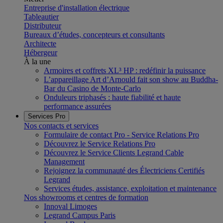
Entreprise d'installation électrique
Tableautier
Distributeur
Bureaux d’études, concepteurs et consultants
Architecte
Hébergeur
À la une
Armoires et coffrets XL³ HP : redéfinir la puissance
L’appareillage Art d’Arnould fait son show au Buddha-
Bar du Casino de Monte-Carlo
Onduleurs triphasés : haute fiabilité et haute
performance assurées
Services Pro
Nos contacts et services
Formulaire de contact Pro - Service Relations Pro
Découvrez le Service Relations Pro
Découvrez le Service Clients Legrand Cable
Management
Rejoignez la communauté des Électriciens Certifiés
Legrand
Services études, assistance, exploitation et maintenance
Nos showrooms et centres de formation
Innoval Limoges
Legrand Campus Paris