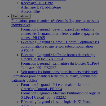
Recyclage DEEE pro
Affichage DPE obligatoire
Accessibilité
Formations
Formations pour chantiers résidentiels (logements, maisons
individuelles)
Formation Legrand : devenir expert des solutions
connectées Legrand pour mieux vendre et gagner du
temps - PR1205
E-learning Legrand : Home + Control : optimiser les
consommations et suivre son autoconsommation -
AF0207
E-learning Legrand : l'offre de bornes de recharge
Green'UP HOME - AF0904
Formation Legrand : La maîtrise du logiciel XLPro4
Tableaux 400 - PR2235
Voir toutes les formations pour chantiers résidentiels
Formations pour chantiers tertiaires (bureaux, commerces,
batiments publics)
Formation Legrand : Prise en main de la borne
Green'up Control - PR0904
Formation Legrand - Maîtriser l’utilisation du logiciel
XLPro4 Calcul 400 - PR2232
E-learning Legrand : la suite logiciels XLPro4 -
AF0604