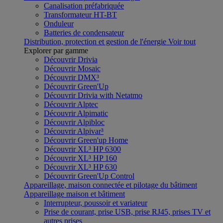
Canalisation préfabriquée
Transformateur HT-BT
Onduleur
Batteries de condensateur
Distribution, protection et gestion de l'énergie
Voir tout
Explorer par gamme
Découvrir Drivia
Découvrir Mosaic
Découvrir DMX³
Découvrir Green'Up
Découvrir Drivia with Netatmo
Découvrir Alptec
Découvrir Alpimatic
Découvrir Alpibloc
Découvrir Alpivar³
Découvrir Green'up Home
Découvrir XL³ HP 6300
Découvrir XL³ HP 160
Découvrir XL³ HP 630
Découvrir Green'Up Control
Appareillage, maison connectée et pilotage du bâtiment
Appareillage maison et bâtiment
Interrupteur, poussoir et variateur
Prise de courant, prise USB, prise RJ45, prises TV et
autres prises