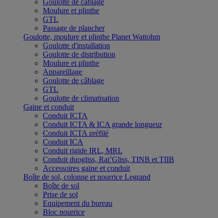
Goulotte de câblage
Moulure et plinthe
GTL
Passage de plancher
Goulotte, moulure et plinthe Planet Wattohm
Goulotte d'installation
Goulotte de distribution
Moulure et plinthe
Appareillage
Goulotte de câblage
GTL
Goulotte de climatisation
Gaine et conduit
Conduit ICTA
Conduit ICTA & ICA grande longueur
Conduit ICTA préfilé
Conduit ICA
Conduit rigide IRL, MRL
Conduit duogliss, Rai’Gliss, TINB et TIIB
Accessoires gaine et conduit
Boîte de sol, colonne et nourrice Legrand
Boîte de sol
Prise de sol
Equipement du bureau
Bloc nourrice