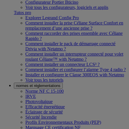
Configurateur Portier Bticino
Voir tous les configurateurs, logiciels et applis
Tutos pro
Explorer Legrand Config Pro
Comment installer la prise Céliane Surface Confort en
remplacement d’une ancienne prise ?
Comment raccorder des prises ensemble avec Céliane
Rapido ?
Comment installer le pack de démarrage connecté
Drivia with Netatmo ?
Comment installer un interrupteur connecté pour volet
roulant Céliane™ with Netatmo ?
Comment installer un connecteur LCS³ ?
Comment installer et configurer l’alarme Type 4 radio ?
Installer et configurer le Classe 300EOS with Netatmo
Voir tous les tutoriels
normes et réglementations
Norme NF C 15-100
IRVE
Photovoltaïque
Efficacité énergétique
Éclairage de sécurité
Sécurité Incendie
Profils Environnementaux Produits (PEP)
Marquage CE certification NF