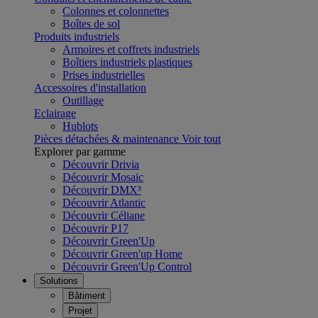
Colonnes et colonnettes
Boîtes de sol
Produits industriels
Armoires et coffrets industriels
Boîtiers industriels plastiques
Prises industrielles
Accessoires d'installation
Outillage
Eclairage
Hublots
Pièces détachées & maintenance
Voir tout
Explorer par gamme
Découvrir Drivia
Découvrir Mosaic
Découvrir DMX³
Découvrir Atlantic
Découvrir Céliane
Découvrir P17
Découvrir Green'Up
Découvrir Green'up Home
Découvrir Green'Up Control
Solutions
Bâtiment
Projet