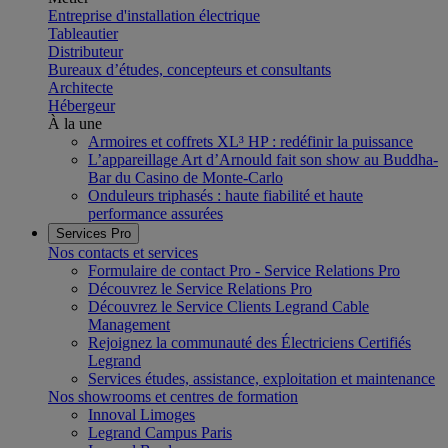
Entreprise d'installation électrique
Tableautier
Distributeur
Bureaux d’études, concepteurs et consultants
Architecte
Hébergeur
À la une
Armoires et coffrets XL³ HP : redéfinir la puissance
L’appareillage Art d’Arnould fait son show au Buddha-
Bar du Casino de Monte-Carlo
Onduleurs triphasés : haute fiabilité et haute
performance assurées
Services Pro
Nos contacts et services
Formulaire de contact Pro - Service Relations Pro
Découvrez le Service Relations Pro
Découvrez le Service Clients Legrand Cable
Management
Rejoignez la communauté des Électriciens Certifiés
Legrand
Services études, assistance, exploitation et maintenance
Nos showrooms et centres de formation
Innoval Limoges
Legrand Campus Paris