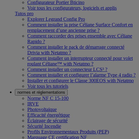
Configurateur Portier Bticino
Voir tous les configurateurs, logiciels et applis
Tutos pro
Explorer Legrand Config Pro
Comment installer la prise Céliane Surface Confort en
remplacement d’une ancienne prise ?
Comment raccorder des prises ensemble avec Céliane
Rapido ?
Comment installer le pack de démarrage connecté
Drivia with Netatmo ?
Comment installer un interrupteur connecté pour volet
roulant Céliane™ with Netatmo ?
Comment installer un connecteur LCS³ ?
Comment installer et configurer l’alarme Type 4 radio ?
Installer et configurer le Classe 300EOS with Netatmo
Voir tous les tutoriels
normes et réglementations
Norme NF C 15-100
IRVE
Photovoltaïque
Efficacité énergétique
Éclairage de sécurité
Sécurité Incendie
Profils Environnementaux Produits (PEP)
Marquage CE certification NF