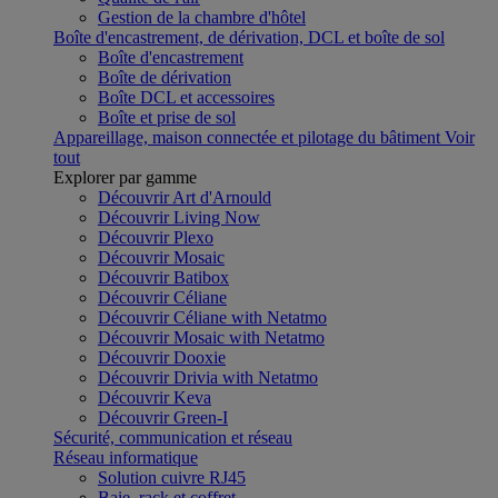
Gestion de la chambre d'hôtel
Boîte d'encastrement, de dérivation, DCL et boîte de sol
Boîte d'encastrement
Boîte de dérivation
Boîte DCL et accessoires
Boîte et prise de sol
Appareillage, maison connectée et pilotage du bâtiment
Voir
tout
Explorer par gamme
Découvrir Art d'Arnould
Découvrir Living Now
Découvrir Plexo
Découvrir Mosaic
Découvrir Batibox
Découvrir Céliane
Découvrir Céliane with Netatmo
Découvrir Mosaic with Netatmo
Découvrir Dooxie
Découvrir Drivia with Netatmo
Découvrir Keva
Découvrir Green-I
Sécurité, communication et réseau
Réseau informatique
Solution cuivre RJ45
Baie, rack et coffret