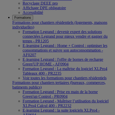
Recyclage DEEE pro
Affichage DPE obligatoire
Accessibilité
Formations
Formations pour chantiers résidentiels (logements, maisons
individuelles)
Formation Legrand : devenir expert des solutions
connectées Legrand pour mieux vendre et gagner du
temps - PR1205
E-learning Legrand : Home + Control : optimiser les
consommations et suivre son autoconsommation -
AF0207
E-learning Legrand : l'offre de bornes de recharge
Green'UP HOME - AF0904
Formation Legrand : La maîtrise du logiciel XLPro4
Tableaux 400 - PR2235
Voir toutes les formations pour chantiers résidentiels
Formations pour chantiers tertiaires (bureaux, commerces,
batiments publics)
Formation Legrand : Prise en main de la borne
Green'up Control - PR0904
Formation Legrand - Maîtriser l’utilisation du logiciel
XLPro4 Calcul 400 - PR2232
E-learning Legrand : la suite logiciels XLPro4 -
AF0604