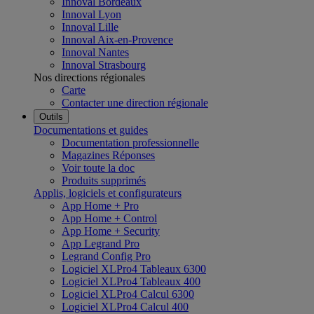
Innoval Bordeaux
Innoval Lyon
Innoval Lille
Innoval Aix-en-Provence
Innoval Nantes
Innoval Strasbourg
Nos directions régionales
Carte
Contacter une direction régionale
Outils
Documentations et guides
Documentation professionnelle
Magazines Réponses
Voir toute la doc
Produits supprimés
Applis, logiciels et configurateurs
App Home + Pro
App Home + Control
App Home + Security
App Legrand Pro
Legrand Config Pro
Logiciel XLPro4 Tableaux 6300
Logiciel XLPro4 Tableaux 400
Logiciel XLPro4 Calcul 6300
Logiciel XLPro4 Calcul 400