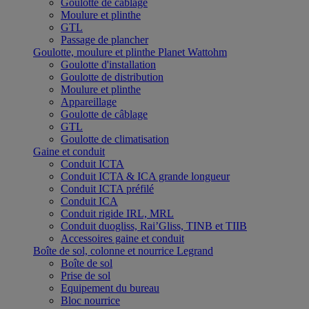
Goulotte de câblage
Moulure et plinthe
GTL
Passage de plancher
Goulotte, moulure et plinthe Planet Wattohm
Goulotte d'installation
Goulotte de distribution
Moulure et plinthe
Appareillage
Goulotte de câblage
GTL
Goulotte de climatisation
Gaine et conduit
Conduit ICTA
Conduit ICTA & ICA grande longueur
Conduit ICTA préfilé
Conduit ICA
Conduit rigide IRL, MRL
Conduit duogliss, Rai’Gliss, TINB et TIIB
Accessoires gaine et conduit
Boîte de sol, colonne et nourrice Legrand
Boîte de sol
Prise de sol
Equipement du bureau
Bloc nourrice