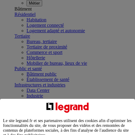
Métier
Bâtiment
Résidentiel
Habitation
Logement connecté
Logement adapté et autonomie
Tertiaire
Bureau, tertiaire
Tertiaire de proximité
Commerce et sport
Hôtellerie
Mobilier de bureau, lieux de vie
Public et santé
Bâtiment public
Établissement de santé
Infrastructures et industries
Data Center
Industrie
Infrastructures
À la une
Contrôler et planifier le fonctionnement des appareils
électriques avec le contacteur connecté
Le site legrand.fr et ses partenaires utilisent des cookies afin d'optimiser les
Répartir et optimiser son tableau électrique
fonctionnalités du site, de vous proposer des vidéos et des remontées de
Legrand Data Center Solutions : concentrer les
contenus de plateformes sociales, à des fins d'analyse de l'audience du site
expertises au service de vos performances