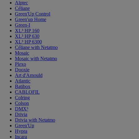
Alptec
Céliane
Green'Up Control
Green'up Home
Green-I
XL³ HP 160
XL³ HP 630
XL³ HP 6300
Céliane with Netatmo
Mosaic
Mosaic with Netatmo
Plexo
Dooxie
Art d'Arnould
Atlantic
Batibox
CABLOFIL
Colring
Colson
DMX³
Drivia
Drivia with Netatmo
Green'Up
Hypra
Incara