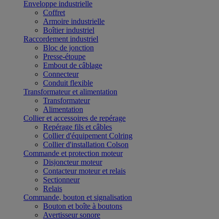
Enveloppe industrielle
Coffret
Armoire industrielle
Boîtier industriel
Raccordement industriel
Bloc de jonction
Presse-étoupe
Embout de câblage
Connecteur
Conduit flexible
Transformateur et alimentation
Transformateur
Alimentation
Collier et accessoires de repérage
Repérage fils et câbles
Collier d'équipement Colring
Collier d'installation Colson
Commande et protection moteur
Disjoncteur moteur
Contacteur moteur et relais
Sectionneur
Relais
Commande, bouton et signalisation
Bouton et boîte à boutons
Avertisseur sonore