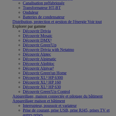
Canalisation préfabriquée
Transformateur HT-BT
Onduleur
Batteries de condensateur
Distribution, protection et gestion de l'énergie
Voir tout
Explorer par gamme
Découvrir Drivia
Découvrir Mosaic
Découvrir DMX³
Découvrir Green'Up
Découvrir Drivia with Netatmo
Découvrir Alptec
Découvrir Alpimatic
Découvrir Alpibloc
Découvrir Alpivar³
Découvrir Green'up Home
Découvrir XL³ HP 6300
Découvrir XL³ HP 160
Découvrir XL³ HP 630
Découvrir Green'Up Control
Appareillage, maison connectée et pilotage du bâtiment
Appareillage maison et bâtiment
Interrupteur, poussoir et variateur
Prise de courant, prise USB, prise RJ45, prises TV et
autres prises