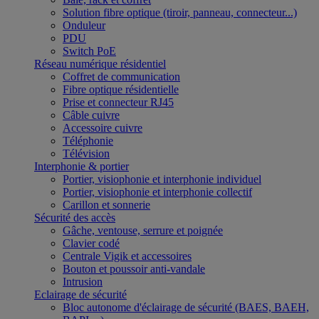
Solution fibre optique (tiroir, panneau, connecteur...)
Onduleur
PDU
Switch PoE
Réseau numérique résidentiel
Coffret de communication
Fibre optique résidentielle
Prise et connecteur RJ45
Câble cuivre
Accessoire cuivre
Téléphonie
Télévision
Interphonie & portier
Portier, visiophonie et interphonie individuel
Portier, visiophonie et interphonie collectif
Carillon et sonnerie
Sécurité des accès
Gâche, ventouse, serrure et poignée
Clavier codé
Centrale Vigik et accessoires
Bouton et poussoir anti-vandale
Intrusion
Eclairage de sécurité
Bloc autonome d'éclairage de sécurité (BAES, BAEH,