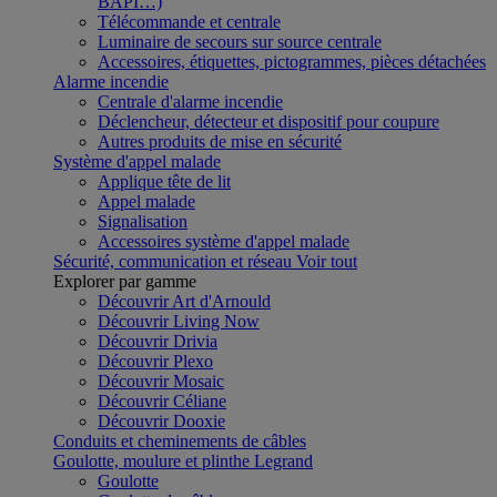
BAPI…)
Télécommande et centrale
Luminaire de secours sur source centrale
Accessoires, étiquettes, pictogrammes, pièces détachées
Alarme incendie
Centrale d'alarme incendie
Déclencheur, détecteur et dispositif pour coupure
Autres produits de mise en sécurité
Système d'appel malade
Applique tête de lit
Appel malade
Signalisation
Accessoires système d'appel malade
Sécurité, communication et réseau
Voir tout
Explorer par gamme
Découvrir Art d'Arnould
Découvrir Living Now
Découvrir Drivia
Découvrir Plexo
Découvrir Mosaic
Découvrir Céliane
Découvrir Dooxie
Conduits et cheminements de câbles
Goulotte, moulure et plinthe Legrand
Goulotte