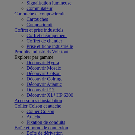
Signalisation lumineuse
Commutateur
Cartouche et coupe-circuit
Cartouches
Coupe-circuit
Coffret et prise industriels
Coffret d'équipement
Coffret de chantier
Prise et fiche industrielle
Produits industriels
Voir tout
Explorer par gamme
Découvrir Hypra
Découvrir Mosaic
Découvrir Colson
Découvrir Colring
Découvrir Atlantic
Découvrir P17
Découvrir XL³ HP 6300
Accessoires d'installation
Collier Colson et attache
Collier Colson
Attache
Fixation de conduits
Boîte et borne de connexion
Boîte de dérivation