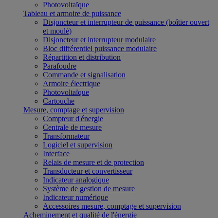
Photovoltaïque
Tableau et armoire de puissance
Disjoncteur et interrupteur de puissance (boîtier ouvert
et moulé)
Disjoncteur et interrupteur modulaire
Bloc différentiel puissance modulaire
Répartition et distribution
Parafoudre
Commande et signalisation
Armoire électrique
Photovoltaïque
Cartouche
Mesure, comptage et supervision
Compteur d'énergie
Centrale de mesure
Transformateur
Logiciel et supervision
Interface
Relais de mesure et de protection
Transducteur et convertisseur
Indicateur analogique
Système de gestion de mesure
Indicateur numérique
Accessoires mesure, comptage et supervision
Acheminement et qualité de l'énergie