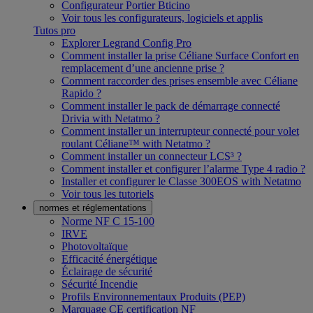
Configurateur Portier Bticino
Voir tous les configurateurs, logiciels et applis
Tutos pro
Explorer Legrand Config Pro
Comment installer la prise Céliane Surface Confort en
remplacement d’une ancienne prise ?
Comment raccorder des prises ensemble avec Céliane
Rapido ?
Comment installer le pack de démarrage connecté
Drivia with Netatmo ?
Comment installer un interrupteur connecté pour volet
roulant Céliane™ with Netatmo ?
Comment installer un connecteur LCS³ ?
Comment installer et configurer l’alarme Type 4 radio ?
Installer et configurer le Classe 300EOS with Netatmo
Voir tous les tutoriels
normes et réglementations
Norme NF C 15-100
IRVE
Photovoltaïque
Efficacité énergétique
Éclairage de sécurité
Sécurité Incendie
Profils Environnementaux Produits (PEP)
Marquage CE certification NF