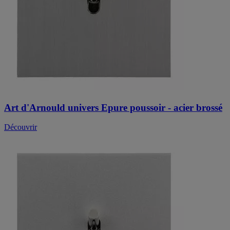
Art d'Arnould univers Epure poussoir - acier brossé
Découvrir