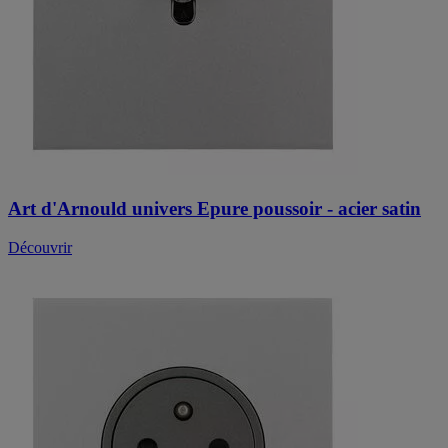
Art d'Arnould univers Epure poussoir - acier satin
Découvrir