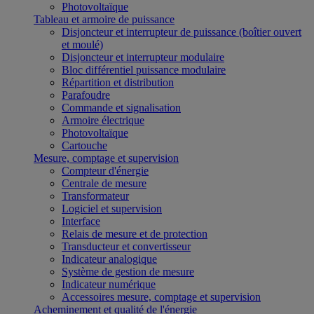
Photovoltaïque
Tableau et armoire de puissance
Disjoncteur et interrupteur de puissance (boîtier ouvert
et moulé)
Disjoncteur et interrupteur modulaire
Bloc différentiel puissance modulaire
Répartition et distribution
Parafoudre
Commande et signalisation
Armoire électrique
Photovoltaïque
Cartouche
Mesure, comptage et supervision
Compteur d'énergie
Centrale de mesure
Transformateur
Logiciel et supervision
Interface
Relais de mesure et de protection
Transducteur et convertisseur
Indicateur analogique
Système de gestion de mesure
Indicateur numérique
Accessoires mesure, comptage et supervision
Acheminement et qualité de l'énergie