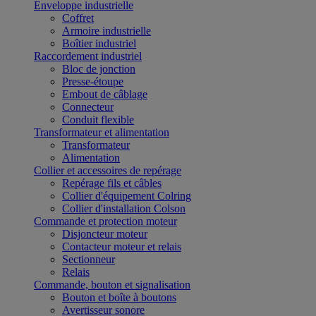
Enveloppe industrielle
Coffret
Armoire industrielle
Boîtier industriel
Raccordement industriel
Bloc de jonction
Presse-étoupe
Embout de câblage
Connecteur
Conduit flexible
Transformateur et alimentation
Transformateur
Alimentation
Collier et accessoires de repérage
Repérage fils et câbles
Collier d'équipement Colring
Collier d'installation Colson
Commande et protection moteur
Disjoncteur moteur
Contacteur moteur et relais
Sectionneur
Relais
Commande, bouton et signalisation
Bouton et boîte à boutons
Avertisseur sonore