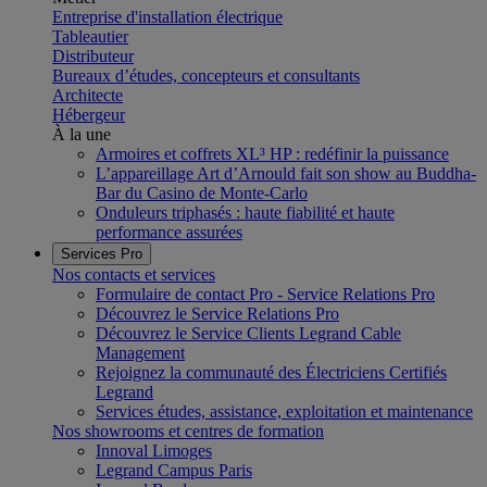
Entreprise d'installation électrique
Tableautier
Distributeur
Bureaux d’études, concepteurs et consultants
Architecte
Hébergeur
À la une
Armoires et coffrets XL³ HP : redéfinir la puissance
L’appareillage Art d’Arnould fait son show au Buddha-
Bar du Casino de Monte-Carlo
Onduleurs triphasés : haute fiabilité et haute
performance assurées
Services Pro
Nos contacts et services
Formulaire de contact Pro - Service Relations Pro
Découvrez le Service Relations Pro
Découvrez le Service Clients Legrand Cable
Management
Rejoignez la communauté des Électriciens Certifiés
Legrand
Services études, assistance, exploitation et maintenance
Nos showrooms et centres de formation
Innoval Limoges
Legrand Campus Paris