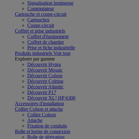
Signalisation lumineuse
Commutateur
Cartouche et coupe-circuit
Cartouches
Coupe-circuit
Coffret et prise industriels
Coffret d'équipement
Coffret de chantier
Prise et fiche industrielle
Produits industriels
Voir tout
Explorer par gamme
Découvrir Hypra
Découvrir Mosaic
Découvrir Colson
Découvrir Colring
Découvrir Atlantic
Découvrir P17
Découvrir XL³ HP 6300
Accessoires d'installation
Collier Colson et attache
Collier Colson
Attache
Fixation de conduits
Boîte et borne de connexion
Boîte de dérivation