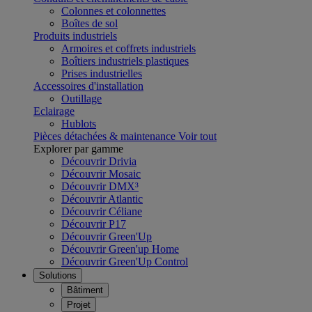
Colonnes et colonnettes
Boîtes de sol
Produits industriels
Armoires et coffrets industriels
Boîtiers industriels plastiques
Prises industrielles
Accessoires d'installation
Outillage
Eclairage
Hublots
Pièces détachées & maintenance
Voir tout
Explorer par gamme
Découvrir Drivia
Découvrir Mosaic
Découvrir DMX³
Découvrir Atlantic
Découvrir Céliane
Découvrir P17
Découvrir Green'Up
Découvrir Green'up Home
Découvrir Green'Up Control
Solutions
Bâtiment
Projet