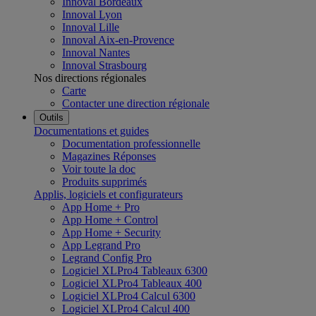
Innoval Bordeaux
Innoval Lyon
Innoval Lille
Innoval Aix-en-Provence
Innoval Nantes
Innoval Strasbourg
Nos directions régionales
Carte
Contacter une direction régionale
Outils
Documentations et guides
Documentation professionnelle
Magazines Réponses
Voir toute la doc
Produits supprimés
Applis, logiciels et configurateurs
App Home + Pro
App Home + Control
App Home + Security
App Legrand Pro
Legrand Config Pro
Logiciel XLPro4 Tableaux 6300
Logiciel XLPro4 Tableaux 400
Logiciel XLPro4 Calcul 6300
Logiciel XLPro4 Calcul 400