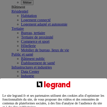
Métier
Bâtiment
Résidentiel
Habitation
Logement connecté
Logement adapté et autonomie
Tertiaire
Bureau, tertiaire
Tertiaire de proximité
Commerce et sport
Hôtellerie
Mobilier de bureau, lieux de vie
Public et santé
Bâtiment public
Établissement de santé
Infrastructures et industries
Data Center
Industrie
Infrastructures
À la une
Contrôler et planifier le fonctionnement des appareils
électriques avec le contacteur connecté
Le site legrand.fr et ses partenaires utilisent des cookies afin d'optimiser les
Répartir et optimiser son tableau électrique
fonctionnalités du site, de vous proposer des vidéos et des remontées de
Legrand Data Center Solutions : concentrer les
contenus de plateformes sociales, à des fins d'analyse de l'audience du site
expertises au service de vos performances