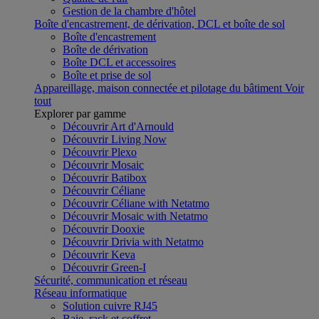
Gestion de la chambre d'hôtel
Boîte d'encastrement, de dérivation, DCL et boîte de sol
Boîte d'encastrement
Boîte de dérivation
Boîte DCL et accessoires
Boîte et prise de sol
Appareillage, maison connectée et pilotage du bâtiment
Voir
tout
Explorer par gamme
Découvrir Art d'Arnould
Découvrir Living Now
Découvrir Plexo
Découvrir Mosaic
Découvrir Batibox
Découvrir Céliane
Découvrir Céliane with Netatmo
Découvrir Mosaic with Netatmo
Découvrir Dooxie
Découvrir Drivia with Netatmo
Découvrir Keva
Découvrir Green-I
Sécurité, communication et réseau
Réseau informatique
Solution cuivre RJ45
Baie, rack et coffret