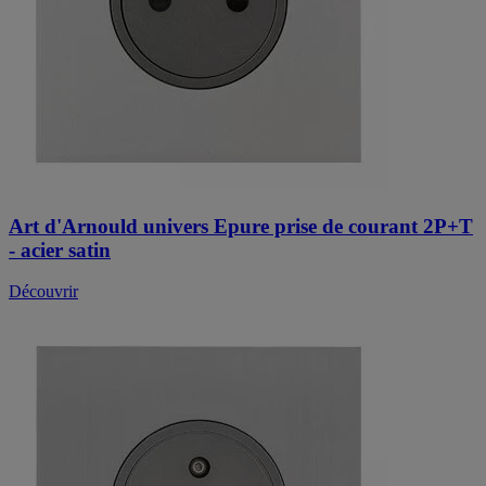
Art d'Arnould univers Epure prise de courant 2P+T
- acier satin
Découvrir