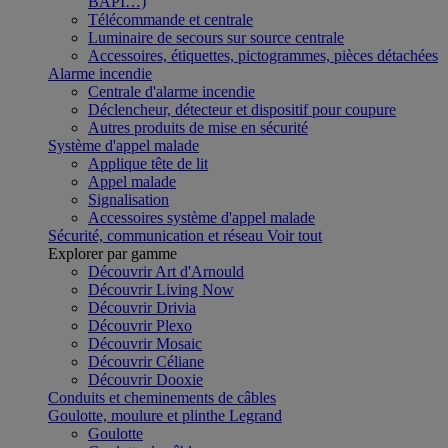
BAPI…)
Télécommande et centrale
Luminaire de secours sur source centrale
Accessoires, étiquettes, pictogrammes, pièces détachées
Alarme incendie
Centrale d'alarme incendie
Déclencheur, détecteur et dispositif pour coupure
Autres produits de mise en sécurité
Système d'appel malade
Applique tête de lit
Appel malade
Signalisation
Accessoires système d'appel malade
Sécurité, communication et réseau
Voir tout
Explorer par gamme
Découvrir Art d'Arnould
Découvrir Living Now
Découvrir Drivia
Découvrir Plexo
Découvrir Mosaic
Découvrir Céliane
Découvrir Dooxie
Conduits et cheminements de câbles
Goulotte, moulure et plinthe Legrand
Goulotte