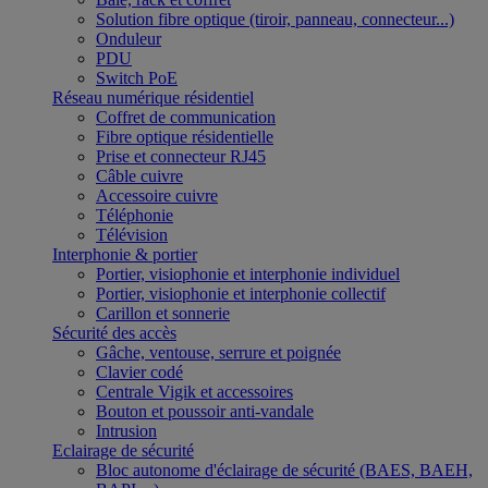
Solution fibre optique (tiroir, panneau, connecteur...)
Onduleur
PDU
Switch PoE
Réseau numérique résidentiel
Coffret de communication
Fibre optique résidentielle
Prise et connecteur RJ45
Câble cuivre
Accessoire cuivre
Téléphonie
Télévision
Interphonie & portier
Portier, visiophonie et interphonie individuel
Portier, visiophonie et interphonie collectif
Carillon et sonnerie
Sécurité des accès
Gâche, ventouse, serrure et poignée
Clavier codé
Centrale Vigik et accessoires
Bouton et poussoir anti-vandale
Intrusion
Eclairage de sécurité
Bloc autonome d'éclairage de sécurité (BAES, BAEH,