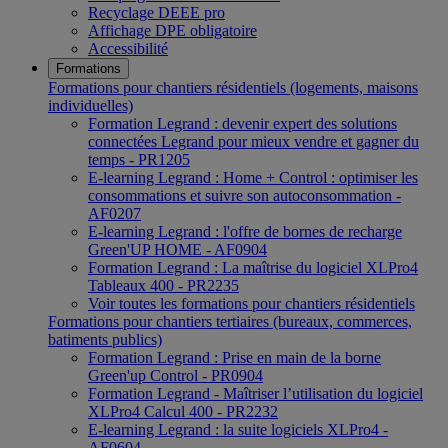
Recyclage DEEE pro
Affichage DPE obligatoire
Accessibilité
Formations
Formations pour chantiers résidentiels (logements, maisons
individuelles)
Formation Legrand : devenir expert des solutions
connectées Legrand pour mieux vendre et gagner du
temps - PR1205
E-learning Legrand : Home + Control : optimiser les
consommations et suivre son autoconsommation -
AF0207
E-learning Legrand : l'offre de bornes de recharge
Green'UP HOME - AF0904
Formation Legrand : La maîtrise du logiciel XLPro4
Tableaux 400 - PR2235
Voir toutes les formations pour chantiers résidentiels
Formations pour chantiers tertiaires (bureaux, commerces,
batiments publics)
Formation Legrand : Prise en main de la borne
Green'up Control - PR0904
Formation Legrand - Maîtriser l’utilisation du logiciel
XLPro4 Calcul 400 - PR2232
E-learning Legrand : la suite logiciels XLPro4 -
AF0604