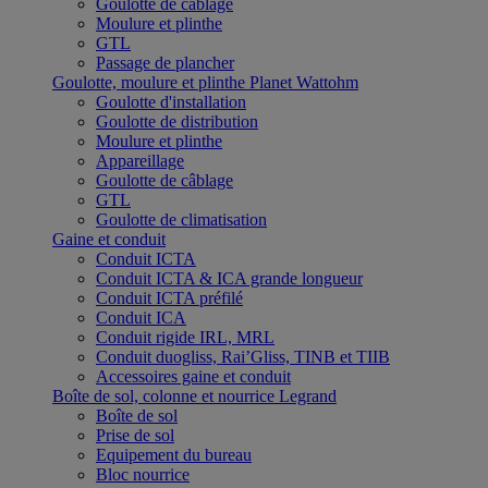
Goulotte de câblage
Moulure et plinthe
GTL
Passage de plancher
Goulotte, moulure et plinthe Planet Wattohm
Goulotte d'installation
Goulotte de distribution
Moulure et plinthe
Appareillage
Goulotte de câblage
GTL
Goulotte de climatisation
Gaine et conduit
Conduit ICTA
Conduit ICTA & ICA grande longueur
Conduit ICTA préfilé
Conduit ICA
Conduit rigide IRL, MRL
Conduit duogliss, Rai’Gliss, TINB et TIIB
Accessoires gaine et conduit
Boîte de sol, colonne et nourrice Legrand
Boîte de sol
Prise de sol
Equipement du bureau
Bloc nourrice