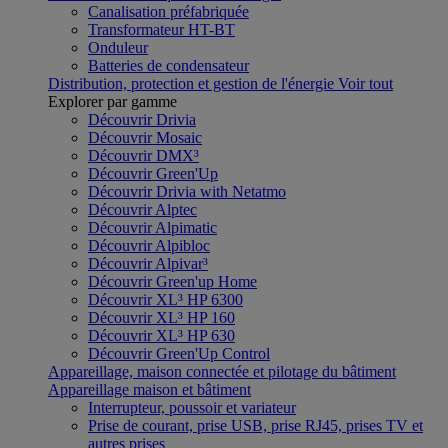
Canalisation préfabriquée
Transformateur HT-BT
Onduleur
Batteries de condensateur
Distribution, protection et gestion de l'énergie
Voir tout
Explorer par gamme
Découvrir Drivia
Découvrir Mosaic
Découvrir DMX³
Découvrir Green'Up
Découvrir Drivia with Netatmo
Découvrir Alptec
Découvrir Alpimatic
Découvrir Alpibloc
Découvrir Alpivar³
Découvrir Green'up Home
Découvrir XL³ HP 6300
Découvrir XL³ HP 160
Découvrir XL³ HP 630
Découvrir Green'Up Control
Appareillage, maison connectée et pilotage du bâtiment
Appareillage maison et bâtiment
Interrupteur, poussoir et variateur
Prise de courant, prise USB, prise RJ45, prises TV et
autres prises