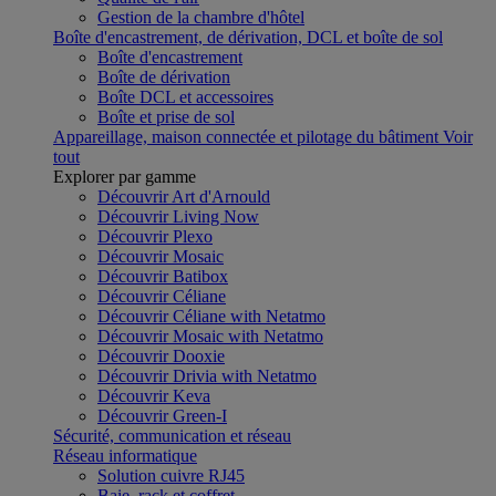
Gestion de la chambre d'hôtel
Boîte d'encastrement, de dérivation, DCL et boîte de sol
Boîte d'encastrement
Boîte de dérivation
Boîte DCL et accessoires
Boîte et prise de sol
Appareillage, maison connectée et pilotage du bâtiment
Voir
tout
Explorer par gamme
Découvrir Art d'Arnould
Découvrir Living Now
Découvrir Plexo
Découvrir Mosaic
Découvrir Batibox
Découvrir Céliane
Découvrir Céliane with Netatmo
Découvrir Mosaic with Netatmo
Découvrir Dooxie
Découvrir Drivia with Netatmo
Découvrir Keva
Découvrir Green-I
Sécurité, communication et réseau
Réseau informatique
Solution cuivre RJ45
Baie, rack et coffret