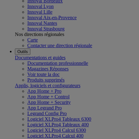
Innoval Bordeaux
Innoval Lyon
Innoval Lille
Innoval Aix-en-Provence
Innoval Nantes
Innoval Strasbourg
Nos directions régionales
Carte
Contacter une direction régionale
Outils
Documentations et guides
Documentation professionnelle
Magazines Réponses
Voir toute la doc
Produits supprimés
Applis, logiciels et configurateurs
App Home + Pro
App Home + Control
App Home + Security
App Legrand Pro
Legrand Config Pro
Logiciel XLPro4 Tableaux 6300
Logiciel XLPro4 Tableaux 400
Logiciel XLPro4 Calcul 6300
Logiciel XLPro4 Calcul 400