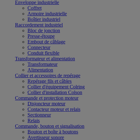
Enveloppe industrielle
Coffret
Armoire industrielle
Boîtier industriel
Raccordement industriel
Bloc de jonction
Presse-étoupe
Embout de câblage
Connecteur
Conduit flexible
Transformateur et alimentation
Transformateur
Alimentation
Collier et accessoires de repérage
Repérage fils et câbles
Collier d'équipement Colring
Collier d'installation Colson
Commande et protection moteur
Disjoncteur moteur
Contacteur moteur et relais
Sectionneur
Relais
Commande, bouton et signalisation
Bouton et boîte à boutons
Avertisseur sonore