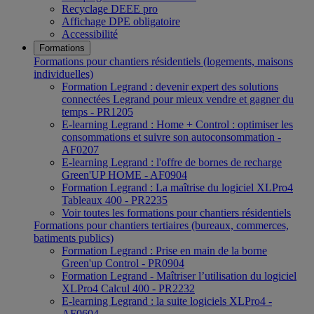
Recyclage DEEE pro
Affichage DPE obligatoire
Accessibilité
Formations
Formations pour chantiers résidentiels (logements, maisons
individuelles)
Formation Legrand : devenir expert des solutions
connectées Legrand pour mieux vendre et gagner du
temps - PR1205
E-learning Legrand : Home + Control : optimiser les
consommations et suivre son autoconsommation -
AF0207
E-learning Legrand : l'offre de bornes de recharge
Green'UP HOME - AF0904
Formation Legrand : La maîtrise du logiciel XLPro4
Tableaux 400 - PR2235
Voir toutes les formations pour chantiers résidentiels
Formations pour chantiers tertiaires (bureaux, commerces,
batiments publics)
Formation Legrand : Prise en main de la borne
Green'up Control - PR0904
Formation Legrand - Maîtriser l’utilisation du logiciel
XLPro4 Calcul 400 - PR2232
E-learning Legrand : la suite logiciels XLPro4 -
AF0604