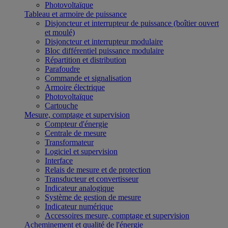
Photovoltaïque
Tableau et armoire de puissance
Disjoncteur et interrupteur de puissance (boîtier ouvert
et moulé)
Disjoncteur et interrupteur modulaire
Bloc différentiel puissance modulaire
Répartition et distribution
Parafoudre
Commande et signalisation
Armoire électrique
Photovoltaïque
Cartouche
Mesure, comptage et supervision
Compteur d'énergie
Centrale de mesure
Transformateur
Logiciel et supervision
Interface
Relais de mesure et de protection
Transducteur et convertisseur
Indicateur analogique
Système de gestion de mesure
Indicateur numérique
Accessoires mesure, comptage et supervision
Acheminement et qualité de l'énergie