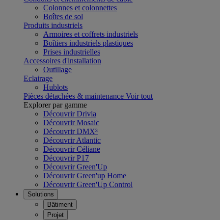
Colonnes et colonnettes
Boîtes de sol
Produits industriels
Armoires et coffrets industriels
Boîtiers industriels plastiques
Prises industrielles
Accessoires d'installation
Outillage
Eclairage
Hublots
Pièces détachées & maintenance
Voir tout
Explorer par gamme
Découvrir Drivia
Découvrir Mosaic
Découvrir DMX³
Découvrir Atlantic
Découvrir Céliane
Découvrir P17
Découvrir Green'Up
Découvrir Green'up Home
Découvrir Green'Up Control
Solutions
Bâtiment
Projet