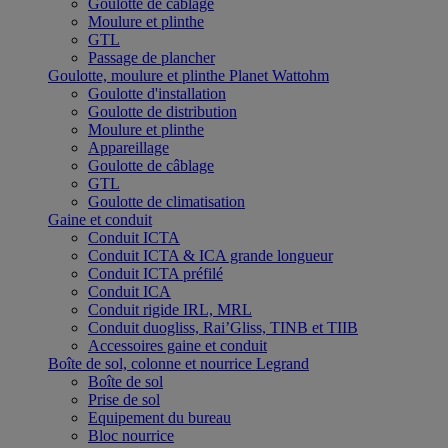
Goulotte de câblage
Moulure et plinthe
GTL
Passage de plancher
Goulotte, moulure et plinthe Planet Wattohm
Goulotte d'installation
Goulotte de distribution
Moulure et plinthe
Appareillage
Goulotte de câblage
GTL
Goulotte de climatisation
Gaine et conduit
Conduit ICTA
Conduit ICTA & ICA grande longueur
Conduit ICTA préfilé
Conduit ICA
Conduit rigide IRL, MRL
Conduit duogliss, Rai’Gliss, TINB et TIIB
Accessoires gaine et conduit
Boîte de sol, colonne et nourrice Legrand
Boîte de sol
Prise de sol
Equipement du bureau
Bloc nourrice