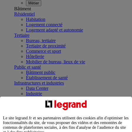
Métier
Bâtiment
Résidentiel
Habitation
Logement connecté
Logement adapté et autonomie
Tertiaire
Bureau, tertiaire
Tertiaire de proximité
Commerce et sport
Hôtellerie
Mobilier de bureau, lieux de vie
Public et santé
Bâtiment public
Établissement de santé
Infrastructures et industries
Data Center
Industrie
Infrastructures
À la une
Contrôler et planifier le fonctionnement des appareils
électriques avec le contacteur connecté
Le site legrand.fr et ses partenaires utilisent des cookies afin d'optimiser les
Répartir et optimiser son tableau électrique
fonctionnalités du site, de vous proposer des vidéos et des remontées de
Legrand Data Center Solutions : concentrer les
contenus de plateformes sociales, à des fins d'analyse de l'audience du site
expertises au service de vos performances