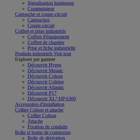
Signalisation lumineuse
Commutateur
Cartouche et coupe-circuit
Cartouches
Coupe-circuit
Coffret et prise industriels
Coffret d'équipement
Coffret de chantier
Prise et fiche industrielle
Produits industriels
Voir tout
Explorer par gamme
Découvrir Hypra
Découvrir Mosaic
Découvrir Colson
Découvrir Colring
Découvrir Atlantic
Découvrir P17
Découvrir XL³ HP 6300
Accessoires d'installation
Collier Colson et attache
Collier Colson
Attache
Fixation de conduits
Boîte et borne de connexion
Boîte de dérivation