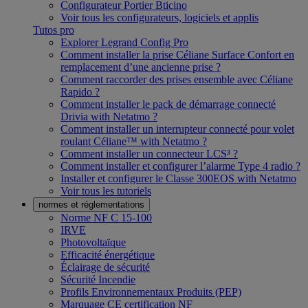
Configurateur Portier Bticino
Voir tous les configurateurs, logiciels et applis
Tutos pro
Explorer Legrand Config Pro
Comment installer la prise Céliane Surface Confort en
remplacement d’une ancienne prise ?
Comment raccorder des prises ensemble avec Céliane
Rapido ?
Comment installer le pack de démarrage connecté
Drivia with Netatmo ?
Comment installer un interrupteur connecté pour volet
roulant Céliane™ with Netatmo ?
Comment installer un connecteur LCS³ ?
Comment installer et configurer l’alarme Type 4 radio ?
Installer et configurer le Classe 300EOS with Netatmo
Voir tous les tutoriels
normes et réglementations
Norme NF C 15-100
IRVE
Photovoltaïque
Efficacité énergétique
Éclairage de sécurité
Sécurité Incendie
Profils Environnementaux Produits (PEP)
Marquage CE certification NF