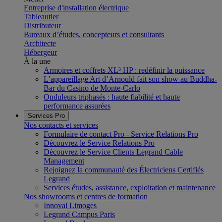
Entreprise d'installation électrique
Tableautier
Distributeur
Bureaux d’études, concepteurs et consultants
Architecte
Hébergeur
À la une
Armoires et coffrets XL³ HP : redéfinir la puissance
L’appareillage Art d’Arnould fait son show au Buddha-
Bar du Casino de Monte-Carlo
Onduleurs triphasés : haute fiabilité et haute
performance assurées
Services Pro
Nos contacts et services
Formulaire de contact Pro - Service Relations Pro
Découvrez le Service Relations Pro
Découvrez le Service Clients Legrand Cable
Management
Rejoignez la communauté des Électriciens Certifiés
Legrand
Services études, assistance, exploitation et maintenance
Nos showrooms et centres de formation
Innoval Limoges
Legrand Campus Paris