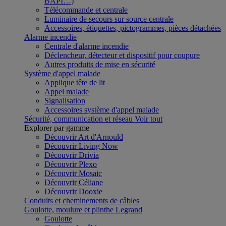
BAPI…)
Télécommande et centrale
Luminaire de secours sur source centrale
Accessoires, étiquettes, pictogrammes, pièces détachées
Alarme incendie
Centrale d'alarme incendie
Déclencheur, détecteur et dispositif pour coupure
Autres produits de mise en sécurité
Système d'appel malade
Applique tête de lit
Appel malade
Signalisation
Accessoires système d'appel malade
Sécurité, communication et réseau
Voir tout
Explorer par gamme
Découvrir Art d'Arnould
Découvrir Living Now
Découvrir Drivia
Découvrir Plexo
Découvrir Mosaic
Découvrir Céliane
Découvrir Dooxie
Conduits et cheminements de câbles
Goulotte, moulure et plinthe Legrand
Goulotte