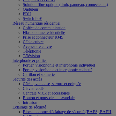
Solution fibre optique (tiroir, panneau, connecteur...)
Onduleur
PDU
Switch PoE
Réseau numérique résidentiel
Coffret de communication
Fibre optique résidentielle
Prise et connecteur RJ45
Câble cuivre
Accessoire cuivre
Téléphonie
Télévision
Interphonie & portier
Portier, visiophonie et interphonie individuel
Portier, visiophonie et interphonie collectif
Carillon et sonnerie
Sécurité des accès
Gâche, ventouse, serrure et poignée
Clavier codé
Centrale Vigik et accessoires
Bouton et poussoir anti-vandale
Intrusion
Eclairage de sécurité
Bloc autonome d'éclairage de sécurité (BAES, BAEH,