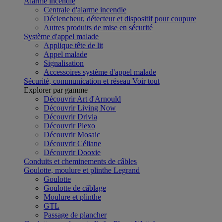
Alarme incendie
Centrale d'alarme incendie
Déclencheur, détecteur et dispositif pour coupure
Autres produits de mise en sécurité
Système d'appel malade
Applique tête de lit
Appel malade
Signalisation
Accessoires système d'appel malade
Sécurité, communication et réseau
Voir tout
Explorer par gamme
Découvrir Art d'Arnould
Découvrir Living Now
Découvrir Drivia
Découvrir Plexo
Découvrir Mosaic
Découvrir Céliane
Découvrir Dooxie
Conduits et cheminements de câbles
Goulotte, moulure et plinthe Legrand
Goulotte
Goulotte de câblage
Moulure et plinthe
GTL
Passage de plancher