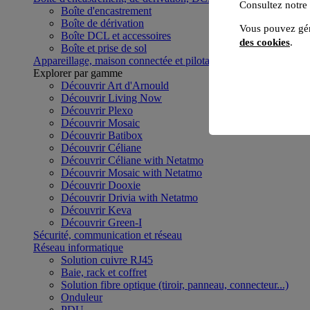
Consultez notre
Boîte d'encastrement
Boîte de dérivation
Vous pouvez gér
Boîte DCL et accessoires
des cookies
.
Boîte et prise de sol
Appareillage, maison connectée et pilotage du bâtiment
Voir to
Explorer par gamme
Découvrir Art d'Arnould
Découvrir Living Now
Découvrir Plexo
Découvrir Mosaic
Découvrir Batibox
Découvrir Céliane
Découvrir Céliane with Netatmo
Découvrir Mosaic with Netatmo
Découvrir Dooxie
Découvrir Drivia with Netatmo
Découvrir Keva
Découvrir Green-I
Sécurité, communication et réseau
Réseau informatique
Solution cuivre RJ45
Baie, rack et coffret
Solution fibre optique (tiroir, panneau, connecteur...)
Onduleur
PDU