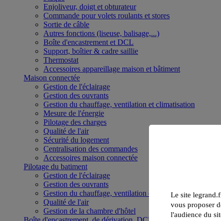
Enjoliveur, doigt et obturateur
Commande pour volets roulants et stores
Sortie de câble
Autres fonctions (liseuse, balisage,...)
Boîte d'encastrement et DCL
Support, boîtier & cadre saillie
Thermostat
Accessoires appareillage maison et bâtiment
Maison connectée
Gestion de l'éclairage
Gestion des ouvrants
Gestion du chauffage, ventilation et climatisation
Mesure de l'énergie
Pilotage des charges
Qualité de l'air
Sécurité du logement
Centralisation des commandes
Accessoires maison connectée
Pilotage du batiment
Gestion de l'éclairage
Gestion des ouvrants
Gestion du chauffage, ventilation et climatisation
Le site legrand.f
Qualité de l'air
vous proposer de
Gestion de la chambre d'hôtel
l'audience du sit
Boîte d'encastrement, de dérivation, DCL et boîte de sol