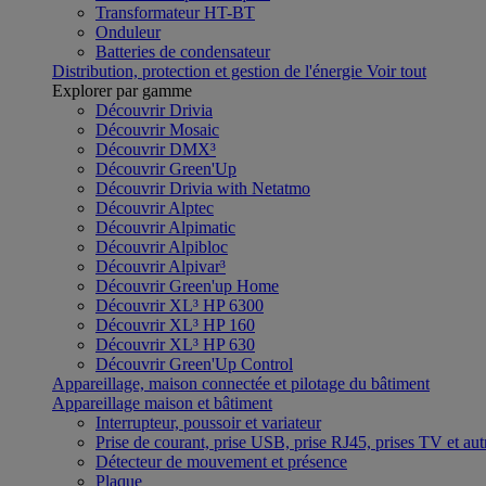
Transformateur HT-BT
Onduleur
Batteries de condensateur
Distribution, protection et gestion de l'énergie
Voir tout
Explorer par gamme
Découvrir Drivia
Découvrir Mosaic
Découvrir DMX³
Découvrir Green'Up
Découvrir Drivia with Netatmo
Découvrir Alptec
Découvrir Alpimatic
Découvrir Alpibloc
Découvrir Alpivar³
Découvrir Green'up Home
Découvrir XL³ HP 6300
Découvrir XL³ HP 160
Découvrir XL³ HP 630
Découvrir Green'Up Control
Appareillage, maison connectée et pilotage du bâtiment
Appareillage maison et bâtiment
Interrupteur, poussoir et variateur
Prise de courant, prise USB, prise RJ45, prises TV et aut
Détecteur de mouvement et présence
Plaque