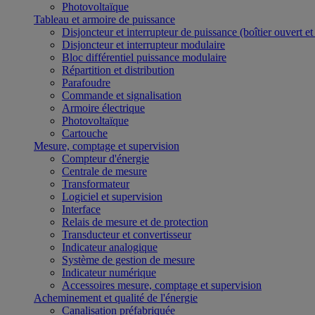
Photovoltaïque
Tableau et armoire de puissance
Disjoncteur et interrupteur de puissance (boîtier ouvert e
Disjoncteur et interrupteur modulaire
Bloc différentiel puissance modulaire
Répartition et distribution
Parafoudre
Commande et signalisation
Armoire électrique
Photovoltaïque
Cartouche
Mesure, comptage et supervision
Compteur d'énergie
Centrale de mesure
Transformateur
Logiciel et supervision
Interface
Relais de mesure et de protection
Transducteur et convertisseur
Indicateur analogique
Système de gestion de mesure
Indicateur numérique
Accessoires mesure, comptage et supervision
Acheminement et qualité de l'énergie
Canalisation préfabriquée