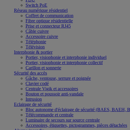
Switch PoE
Réseau numérique résidentiel
Coffret de communication
Fibre optique résidentielle
Prise et connecteur RJ45
Câble cuivre
Accessoire cuivre
Téléphonie
Télévision
Interphonie & portier
Portier, visiophonie et interphonie individuel
Portier, visiophonie et interphonie collectif
Carillon et sonnerie
Sécurité des accès
Gâche, ventouse, serrure et poignée
Clavier codé
Centrale Vigik et accessoires
Bouton et poussoir anti-vandale
Intrusion
Eclairage de sécurité
Bloc autonome d'éclairage de sécurité (BAES, BAEH,
Télécommande et centrale
Luminaire de secours sur source centrale
Accessoires, étiquettes, pictogrammes, pièces détachées