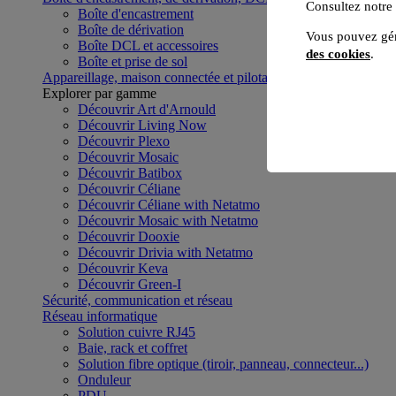
Consultez notre
Boîte d'encastrement
Boîte de dérivation
Vous pouvez gér
Boîte DCL et accessoires
des cookies
.
Boîte et prise de sol
Appareillage, maison connectée et pilotage du bâtiment
Voir to
Explorer par gamme
Découvrir Art d'Arnould
Découvrir Living Now
Découvrir Plexo
Découvrir Mosaic
Découvrir Batibox
Découvrir Céliane
Découvrir Céliane with Netatmo
Découvrir Mosaic with Netatmo
Découvrir Dooxie
Découvrir Drivia with Netatmo
Découvrir Keva
Découvrir Green-I
Sécurité, communication et réseau
Réseau informatique
Solution cuivre RJ45
Baie, rack et coffret
Solution fibre optique (tiroir, panneau, connecteur...)
Onduleur
PDU