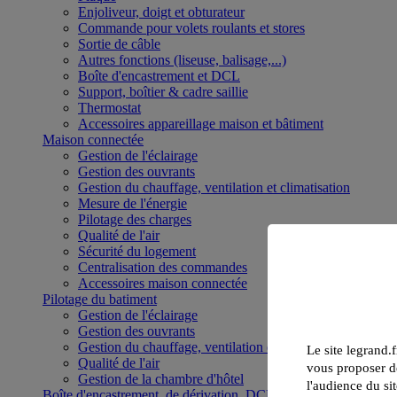
Enjoliveur, doigt et obturateur
Commande pour volets roulants et stores
Sortie de câble
Autres fonctions (liseuse, balisage,...)
Boîte d'encastrement et DCL
Support, boîtier & cadre saillie
Thermostat
Accessoires appareillage maison et bâtiment
Maison connectée
Gestion de l'éclairage
Gestion des ouvrants
Gestion du chauffage, ventilation et climatisation
Mesure de l'énergie
Pilotage des charges
Qualité de l'air
Sécurité du logement
Centralisation des commandes
Accessoires maison connectée
Pilotage du batiment
Gestion de l'éclairage
Gestion des ouvrants
Gestion du chauffage, ventilation et climatisation
Le site legrand.f
Qualité de l'air
vous proposer de
Gestion de la chambre d'hôtel
l'audience du sit
Boîte d'encastrement, de dérivation, DCL et boîte de sol