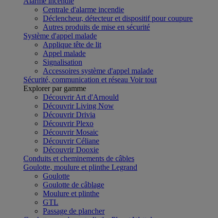
Alarme incendie
Centrale d'alarme incendie
Déclencheur, détecteur et dispositif pour coupure
Autres produits de mise en sécurité
Système d'appel malade
Applique tête de lit
Appel malade
Signalisation
Accessoires système d'appel malade
Sécurité, communication et réseau
Voir tout
Explorer par gamme
Découvrir Art d'Arnould
Découvrir Living Now
Découvrir Drivia
Découvrir Plexo
Découvrir Mosaic
Découvrir Céliane
Découvrir Dooxie
Conduits et cheminements de câbles
Goulotte, moulure et plinthe Legrand
Goulotte
Goulotte de câblage
Moulure et plinthe
GTL
Passage de plancher