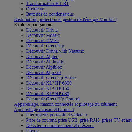
Transformateur HT-BT
Onduleur
Batteries de condensateur
Distribution, protection et gestion de l'énergie
Voir tout
Explorer par gamme
Découvrir Drivia
Découvrir Mosaic
Découvrir DMX³
Découvrir Green'Up
Découvrir Drivia with Netatmo
Découvrir Alptec
Découvrir Alpimatic
Découvrir Alpibloc
Découvrir Alpivar³
Découvrir Green'up Home
Découvrir XL³ HP 6300
Découvrir XL³ HP 160
Découvrir XL³ HP 630
Découvrir Green'Up Control
Appareillage, maison connectée et pilotage du bâtiment
Appareillage maison et bâtiment
Interrupteur, poussoir et variateur
Prise de courant, prise USB, prise RJ45, prises TV et aut
Détecteur de mouvement et présence
Plaque