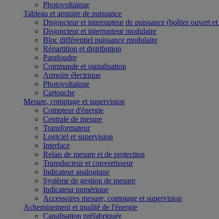
Photovoltaïque
Tableau et armoire de puissance
Disjoncteur et interrupteur de puissance (boîtier ouvert e
Disjoncteur et interrupteur modulaire
Bloc différentiel puissance modulaire
Répartition et distribution
Parafoudre
Commande et signalisation
Armoire électrique
Photovoltaïque
Cartouche
Mesure, comptage et supervision
Compteur d'énergie
Centrale de mesure
Transformateur
Logiciel et supervision
Interface
Relais de mesure et de protection
Transducteur et convertisseur
Indicateur analogique
Système de gestion de mesure
Indicateur numérique
Accessoires mesure, comptage et supervision
Acheminement et qualité de l'énergie
Canalisation préfabriquée