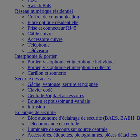
Switch PoE
Réseau numérique résidentiel
Coffret de communication
Fibre optique résidentielle
Prise et connecteur RJ45
Câble cuivre
Accessoire cuivre
Téléphonie
Télévision
Interphonie & portier
Portier, visiophonie et interphonie individuel
Portier, visiophonie et interphonie collectif
Carillon et sonnerie
Sécurité des accès
Gâche, ventouse, serrure et poignée
Clavier codé
Centrale Vigik et accessoires
Bouton et poussoir anti-vandale
Intrusion
Eclairage de sécurité
Bloc autonome d'éclairage de sécurité (BAES, BAEH,
Télécommande et centrale
Luminaire de secours sur source centrale
Accessoires, étiquettes, pictogrammes, pièces détachées