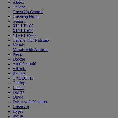
Alptec
Céliane
Green'Up Control
Green'up Home
Green-I
XL³ HP 160
XL³ HP 630
XL³ HP 6300
Céliane with Netatmo
Mosaic
Mosaic with Netatmo
Plexo
Dooxie
Art d'Arnould
Atlantic
Batibox
CABLOFIL
Colring
Colson
DMX³
Drivia
Drivia with Netatmo
Green'Up
Hypra
Incara