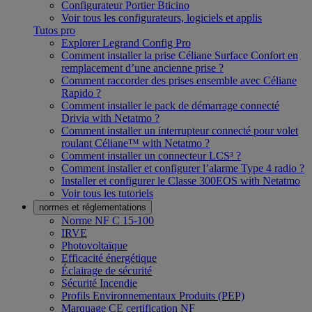
Configurateur Portier Bticino
Voir tous les configurateurs, logiciels et applis
Tutos pro
Explorer Legrand Config Pro
Comment installer la prise Céliane Surface Confort en
remplacement d’une ancienne prise ?
Comment raccorder des prises ensemble avec Céliane
Rapido ?
Comment installer le pack de démarrage connecté
Drivia with Netatmo ?
Comment installer un interrupteur connecté pour volet
roulant Céliane™ with Netatmo ?
Comment installer un connecteur LCS³ ?
Comment installer et configurer l’alarme Type 4 radio ?
Installer et configurer le Classe 300EOS with Netatmo
Voir tous les tutoriels
normes et réglementations
Norme NF C 15-100
IRVE
Photovoltaïque
Efficacité énergétique
Éclairage de sécurité
Sécurité Incendie
Profils Environnementaux Produits (PEP)
Marquage CE certification NF