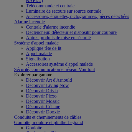
BAPI…)
Télécommande et centrale
Luminaire de secours sur source centrale
Accessoires, étiquettes, pictogrammes, pièces détachées
Alarme incendie
Centrale d'alarme incendie
Déclencheur, détecteur et dispositif pour coupure
Autres produits de mise en sécurité
Système d'appel malade
Applique tête de lit
Appel malade
Signalisation
Accessoires système d'appel malade
Sécurité, communication et réseau
Voir tout
Explorer par gamme
Découvrir Art d'Arnould
Découvrir Living Now
Découvrir Drivia
Découvrir Plexo
Découvrir Mosaic
Découvrir Céliane
Découvrir Dooxie
Conduits et cheminements de câbles
Goulotte, moulure et plinthe Legrand
Goulotte