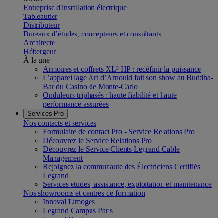
Entreprise d'installation électrique
Tableautier
Distributeur
Bureaux d’études, concepteurs et consultants
Architecte
Hébergeur
À la une
Armoires et coffrets XL³ HP : redéfinir la puissance
L’appareillage Art d’Arnould fait son show au Buddha-
Bar du Casino de Monte-Carlo
Onduleurs triphasés : haute fiabilité et haute
performance assurées
Services Pro
Nos contacts et services
Formulaire de contact Pro - Service Relations Pro
Découvrez le Service Relations Pro
Découvrez le Service Clients Legrand Cable
Management
Rejoignez la communauté des Électriciens Certifiés
Legrand
Services études, assistance, exploitation et maintenance
Nos showrooms et centres de formation
Innoval Limoges
Legrand Campus Paris