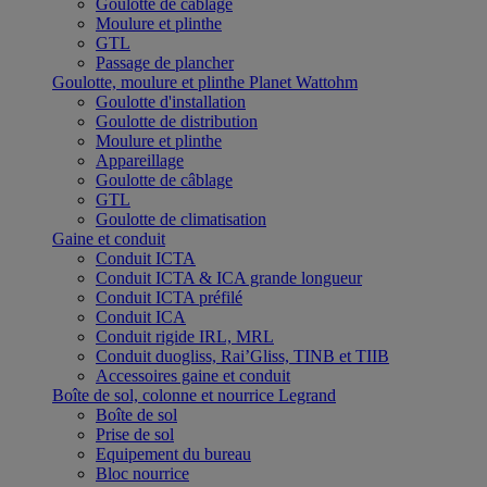
Goulotte de câblage
Moulure et plinthe
GTL
Passage de plancher
Goulotte, moulure et plinthe Planet Wattohm
Goulotte d'installation
Goulotte de distribution
Moulure et plinthe
Appareillage
Goulotte de câblage
GTL
Goulotte de climatisation
Gaine et conduit
Conduit ICTA
Conduit ICTA & ICA grande longueur
Conduit ICTA préfilé
Conduit ICA
Conduit rigide IRL, MRL
Conduit duogliss, Rai’Gliss, TINB et TIIB
Accessoires gaine et conduit
Boîte de sol, colonne et nourrice Legrand
Boîte de sol
Prise de sol
Equipement du bureau
Bloc nourrice