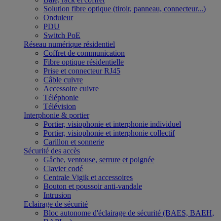
Solution fibre optique (tiroir, panneau, connecteur...)
Onduleur
PDU
Switch PoE
Réseau numérique résidentiel
Coffret de communication
Fibre optique résidentielle
Prise et connecteur RJ45
Câble cuivre
Accessoire cuivre
Téléphonie
Télévision
Interphonie & portier
Portier, visiophonie et interphonie individuel
Portier, visiophonie et interphonie collectif
Carillon et sonnerie
Sécurité des accès
Gâche, ventouse, serrure et poignée
Clavier codé
Centrale Vigik et accessoires
Bouton et poussoir anti-vandale
Intrusion
Eclairage de sécurité
Bloc autonome d'éclairage de sécurité (BAES, BAEH,