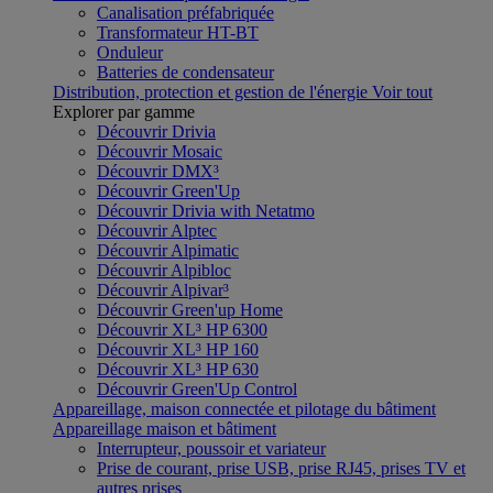
Canalisation préfabriquée
Transformateur HT-BT
Onduleur
Batteries de condensateur
Distribution, protection et gestion de l'énergie
Voir tout
Explorer par gamme
Découvrir Drivia
Découvrir Mosaic
Découvrir DMX³
Découvrir Green'Up
Découvrir Drivia with Netatmo
Découvrir Alptec
Découvrir Alpimatic
Découvrir Alpibloc
Découvrir Alpivar³
Découvrir Green'up Home
Découvrir XL³ HP 6300
Découvrir XL³ HP 160
Découvrir XL³ HP 630
Découvrir Green'Up Control
Appareillage, maison connectée et pilotage du bâtiment
Appareillage maison et bâtiment
Interrupteur, poussoir et variateur
Prise de courant, prise USB, prise RJ45, prises TV et
autres prises