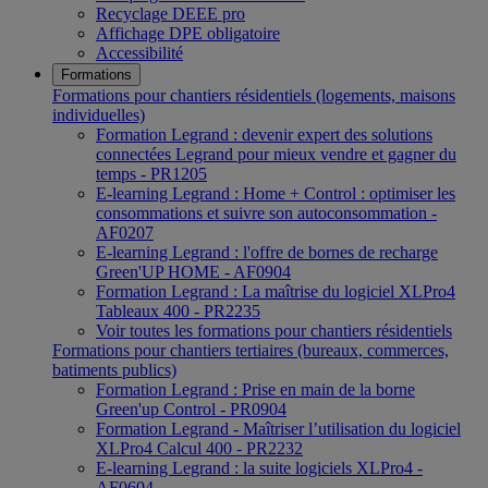
Recyclage DEEE pro
Affichage DPE obligatoire
Accessibilité
Formations
Formations pour chantiers résidentiels (logements, maisons
individuelles)
Formation Legrand : devenir expert des solutions
connectées Legrand pour mieux vendre et gagner du
temps - PR1205
E-learning Legrand : Home + Control : optimiser les
consommations et suivre son autoconsommation -
AF0207
E-learning Legrand : l'offre de bornes de recharge
Green'UP HOME - AF0904
Formation Legrand : La maîtrise du logiciel XLPro4
Tableaux 400 - PR2235
Voir toutes les formations pour chantiers résidentiels
Formations pour chantiers tertiaires (bureaux, commerces,
batiments publics)
Formation Legrand : Prise en main de la borne
Green'up Control - PR0904
Formation Legrand - Maîtriser l’utilisation du logiciel
XLPro4 Calcul 400 - PR2232
E-learning Legrand : la suite logiciels XLPro4 -
AF0604