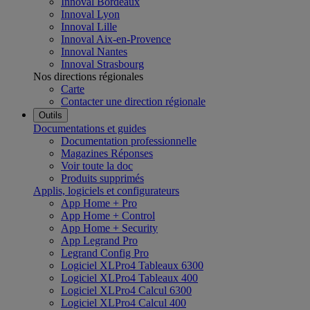
Innoval Bordeaux
Innoval Lyon
Innoval Lille
Innoval Aix-en-Provence
Innoval Nantes
Innoval Strasbourg
Nos directions régionales
Carte
Contacter une direction régionale
Outils
Documentations et guides
Documentation professionnelle
Magazines Réponses
Voir toute la doc
Produits supprimés
Applis, logiciels et configurateurs
App Home + Pro
App Home + Control
App Home + Security
App Legrand Pro
Legrand Config Pro
Logiciel XLPro4 Tableaux 6300
Logiciel XLPro4 Tableaux 400
Logiciel XLPro4 Calcul 6300
Logiciel XLPro4 Calcul 400