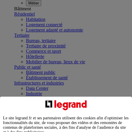
Métier
Bâtiment
Résidentiel
Habitation
Logement connecté
Logement adapté et autonomie
Tertiaire
Bureau, tertiaire
Tertiaire de proximité
Commerce et sport
Hôtellerie
Mobilier de bureau, lieux de vie
Public et santé
Bâtiment public
Établissement de santé
Infrastructures et industries
Data Center
Industrie
Infrastructures
À la une
Contrôler et planifier le fonctionnement des appareils
électriques avec le contacteur connecté
Le site legrand.fr et ses partenaires utilisent des cookies afin d'optimiser les
Répartir et optimiser son tableau électrique
fonctionnalités du site, de vous proposer des vidéos et des remontées de
Legrand Data Center Solutions : concentrer les
contenus de plateformes sociales, à des fins d'analyse de l'audience du site
expertises au service de vos performances