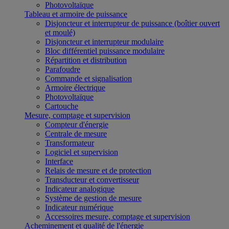
Photovoltaïque
Tableau et armoire de puissance
Disjoncteur et interrupteur de puissance (boîtier ouvert
et moulé)
Disjoncteur et interrupteur modulaire
Bloc différentiel puissance modulaire
Répartition et distribution
Parafoudre
Commande et signalisation
Armoire électrique
Photovoltaïque
Cartouche
Mesure, comptage et supervision
Compteur d'énergie
Centrale de mesure
Transformateur
Logiciel et supervision
Interface
Relais de mesure et de protection
Transducteur et convertisseur
Indicateur analogique
Système de gestion de mesure
Indicateur numérique
Accessoires mesure, comptage et supervision
Acheminement et qualité de l'énergie