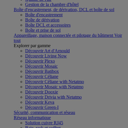
Gestion de la chambre d'hôtel
Boîte d'encastrement, de dérivation, DCL et boîte de sol
Boîte d'encastrement
Boîte de dérivation
Boîte DCL et accessoires
Boîte et prise de sol
Appareillage, maison connectée et pilotage du bâtiment
Voir
tout
Explorer par gamme
Découvrir Art d'Arnould
Découvrir Living Now
Découvrir Plexo
Découvrir Mosaic
Découvrir Batibox
Découvrir Céliane
Découvrir Céliane with Netatmo
Découvrir Mosaic with Netatmo
Découvrir Dooxie
Découvrir Drivia with Netatmo
Découvrir Keva
Découvrir Green-I
Sécurité, communication et réseau
Réseau informatique
Solution cuivre RJ45
Baie, rack et coffret