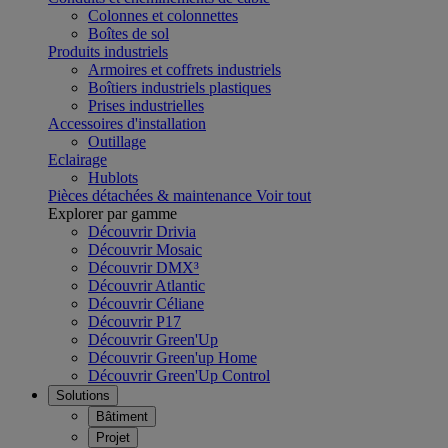
Colonnes et colonnettes
Boîtes de sol
Produits industriels
Armoires et coffrets industriels
Boîtiers industriels plastiques
Prises industrielles
Accessoires d'installation
Outillage
Eclairage
Hublots
Pièces détachées & maintenance
Voir tout
Explorer par gamme
Découvrir Drivia
Découvrir Mosaic
Découvrir DMX³
Découvrir Atlantic
Découvrir Céliane
Découvrir P17
Découvrir Green'Up
Découvrir Green'up Home
Découvrir Green'Up Control
Solutions
Bâtiment
Projet