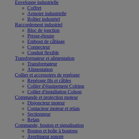
Enveloppe industrielle
Coffret
Armoire industrielle
Boîtier industriel
Raccordement industriel
Bloc de jonction
Presse-étoupe
Embout de câblage
Connecteur
Conduit flexible
Transformateur et alimentation
Transformateur
Alimentation
Collier et accessoires de repérage
Repérage fils et câbles
Collier d'équipement Colring
Collier d'installation Colson
Commande et protection moteur
Disjoncteur moteur
Contacteur moteur et relais
Sectionneur
Relais
Commande, bouton et signalisation
Bouton et boîte à boutons
Avertisseur sonore