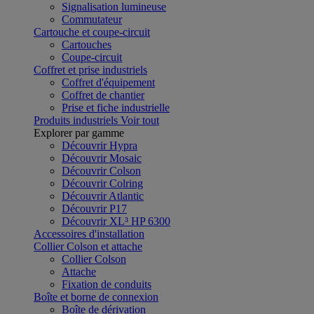
Signalisation lumineuse
Commutateur
Cartouche et coupe-circuit
Cartouches
Coupe-circuit
Coffret et prise industriels
Coffret d'équipement
Coffret de chantier
Prise et fiche industrielle
Produits industriels
Voir tout
Explorer par gamme
Découvrir Hypra
Découvrir Mosaic
Découvrir Colson
Découvrir Colring
Découvrir Atlantic
Découvrir P17
Découvrir XL³ HP 6300
Accessoires d'installation
Collier Colson et attache
Collier Colson
Attache
Fixation de conduits
Boîte et borne de connexion
Boîte de dérivation