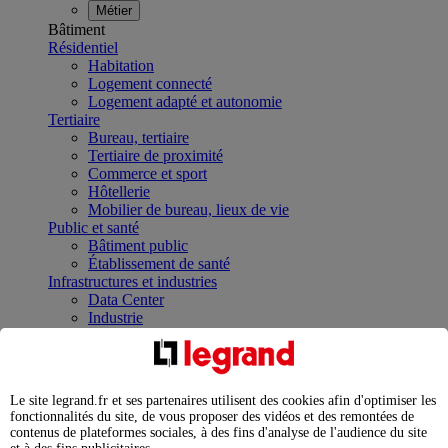
Métier
Bâtiment
Résidentiel
Habitation
Logement connecté
Logement adapté et autonomie
Tertiaire
Bureau, tertiaire
Tertiaire de proximité
Commerce et sport
Hôtellerie
Mobilier de bureau, lieux de vie
Public et santé
Bâtiment public
Établissement de santé
Infrastructures et industries
Data Center
Industrie
Infrastructures
À la une
Contrôler et planifier le fonctionnement des appareils
électriques avec le contacteur connecté
Le site legrand.fr et ses partenaires utilisent des cookies afin d'optimiser les
Répartir et optimiser son tableau électrique
fonctionnalités du site, de vous proposer des vidéos et des remontées de
Legrand Data Center Solutions : concentrer les
contenus de plateformes sociales, à des fins d'analyse de l'audience du site
expertises au service de vos performances