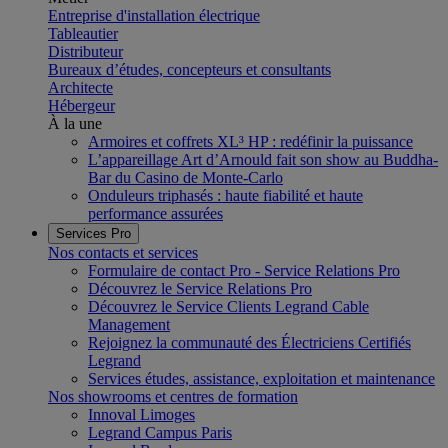
Entreprise d'installation électrique
Tableautier
Distributeur
Bureaux d’études, concepteurs et consultants
Architecte
Hébergeur
À la une
Armoires et coffrets XL³ HP : redéfinir la puissance
L’appareillage Art d’Arnould fait son show au Buddha-
Bar du Casino de Monte-Carlo
Onduleurs triphasés : haute fiabilité et haute
performance assurées
Services Pro
Nos contacts et services
Formulaire de contact Pro - Service Relations Pro
Découvrez le Service Relations Pro
Découvrez le Service Clients Legrand Cable
Management
Rejoignez la communauté des Électriciens Certifiés
Legrand
Services études, assistance, exploitation et maintenance
Nos showrooms et centres de formation
Innoval Limoges
Legrand Campus Paris