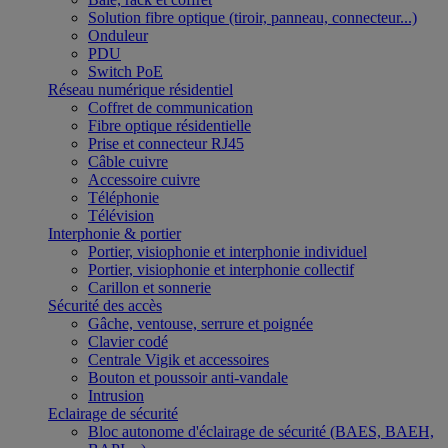
Solution fibre optique (tiroir, panneau, connecteur...)
Onduleur
PDU
Switch PoE
Réseau numérique résidentiel
Coffret de communication
Fibre optique résidentielle
Prise et connecteur RJ45
Câble cuivre
Accessoire cuivre
Téléphonie
Télévision
Interphonie & portier
Portier, visiophonie et interphonie individuel
Portier, visiophonie et interphonie collectif
Carillon et sonnerie
Sécurité des accès
Gâche, ventouse, serrure et poignée
Clavier codé
Centrale Vigik et accessoires
Bouton et poussoir anti-vandale
Intrusion
Eclairage de sécurité
Bloc autonome d'éclairage de sécurité (BAES, BAEH,