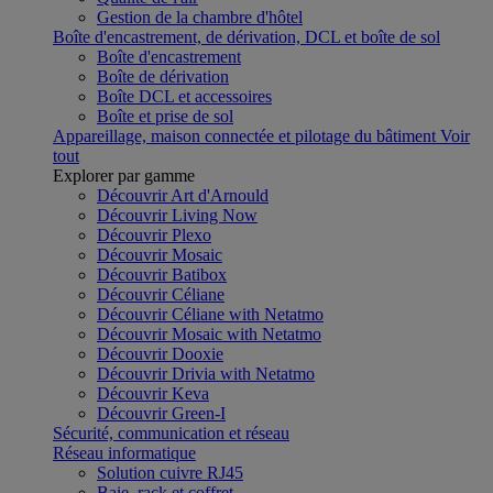
Gestion de la chambre d'hôtel
Boîte d'encastrement, de dérivation, DCL et boîte de sol
Boîte d'encastrement
Boîte de dérivation
Boîte DCL et accessoires
Boîte et prise de sol
Appareillage, maison connectée et pilotage du bâtiment
Voir
tout
Explorer par gamme
Découvrir Art d'Arnould
Découvrir Living Now
Découvrir Plexo
Découvrir Mosaic
Découvrir Batibox
Découvrir Céliane
Découvrir Céliane with Netatmo
Découvrir Mosaic with Netatmo
Découvrir Dooxie
Découvrir Drivia with Netatmo
Découvrir Keva
Découvrir Green-I
Sécurité, communication et réseau
Réseau informatique
Solution cuivre RJ45
Baie, rack et coffret