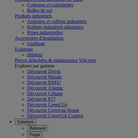
Colonnes et colonnettes
Boîtes de sol
Produits industriels
Armoires et coffrets industriels
Boîtiers industriels plastiques
Prises industrielles
Accessoires d'installation
Outillage
Eclairage
Hublots
Pièces détachées & maintenance
Voir tout
Explorer par gamme
Découvrir Drivia
Découvrir Mosaic
Découvrir DMX³
Découvrir Atlantic
Découvrir Céliane
Découvrir P17
Découvrir Green'Up
Découvrir Green'up Home
Découvrir Green'Up Control
Solutions
Bâtiment
Projet