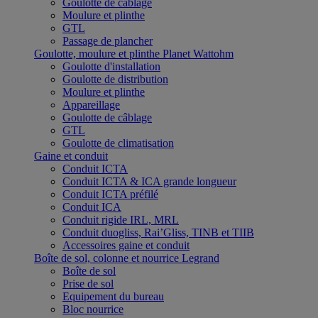
Goulotte de câblage
Moulure et plinthe
GTL
Passage de plancher
Goulotte, moulure et plinthe Planet Wattohm
Goulotte d'installation
Goulotte de distribution
Moulure et plinthe
Appareillage
Goulotte de câblage
GTL
Goulotte de climatisation
Gaine et conduit
Conduit ICTA
Conduit ICTA & ICA grande longueur
Conduit ICTA préfilé
Conduit ICA
Conduit rigide IRL, MRL
Conduit duogliss, Rai’Gliss, TINB et TIIB
Accessoires gaine et conduit
Boîte de sol, colonne et nourrice Legrand
Boîte de sol
Prise de sol
Equipement du bureau
Bloc nourrice