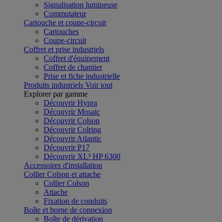
Signalisation lumineuse
Commutateur
Cartouche et coupe-circuit
Cartouches
Coupe-circuit
Coffret et prise industriels
Coffret d'équipement
Coffret de chantier
Prise et fiche industrielle
Produits industriels
Voir tout
Explorer par gamme
Découvrir Hypra
Découvrir Mosaic
Découvrir Colson
Découvrir Colring
Découvrir Atlantic
Découvrir P17
Découvrir XL³ HP 6300
Accessoires d'installation
Collier Colson et attache
Collier Colson
Attache
Fixation de conduits
Boîte et borne de connexion
Boîte de dérivation