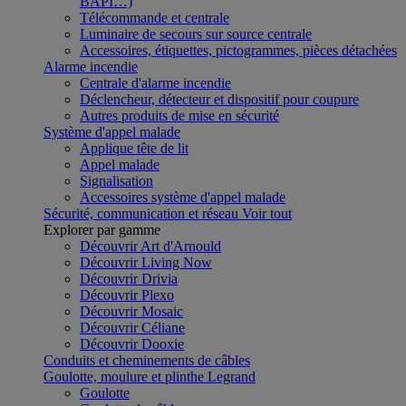
BAPI…)
Télécommande et centrale
Luminaire de secours sur source centrale
Accessoires, étiquettes, pictogrammes, pièces détachées
Alarme incendie
Centrale d'alarme incendie
Déclencheur, détecteur et dispositif pour coupure
Autres produits de mise en sécurité
Système d'appel malade
Applique tête de lit
Appel malade
Signalisation
Accessoires système d'appel malade
Sécurité, communication et réseau
Voir tout
Explorer par gamme
Découvrir Art d'Arnould
Découvrir Living Now
Découvrir Drivia
Découvrir Plexo
Découvrir Mosaic
Découvrir Céliane
Découvrir Dooxie
Conduits et cheminements de câbles
Goulotte, moulure et plinthe Legrand
Goulotte