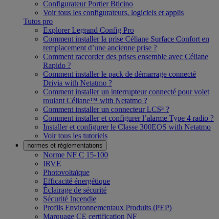
Configurateur Portier Bticino
Voir tous les configurateurs, logiciels et applis
Tutos pro
Explorer Legrand Config Pro
Comment installer la prise Céliane Surface Confort en
remplacement d’une ancienne prise ?
Comment raccorder des prises ensemble avec Céliane
Rapido ?
Comment installer le pack de démarrage connecté
Drivia with Netatmo ?
Comment installer un interrupteur connecté pour volet
roulant Céliane™ with Netatmo ?
Comment installer un connecteur LCS³ ?
Comment installer et configurer l’alarme Type 4 radio ?
Installer et configurer le Classe 300EOS with Netatmo
Voir tous les tutoriels
normes et réglementations
Norme NF C 15-100
IRVE
Photovoltaïque
Efficacité énergétique
Éclairage de sécurité
Sécurité Incendie
Profils Environnementaux Produits (PEP)
Marquage CE certification NF