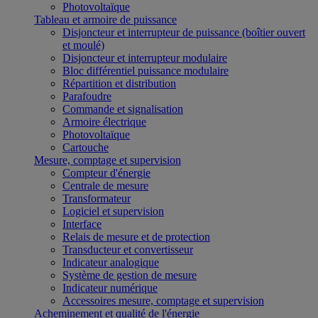
Photovoltaïque
Tableau et armoire de puissance
Disjoncteur et interrupteur de puissance (boîtier ouvert
et moulé)
Disjoncteur et interrupteur modulaire
Bloc différentiel puissance modulaire
Répartition et distribution
Parafoudre
Commande et signalisation
Armoire électrique
Photovoltaïque
Cartouche
Mesure, comptage et supervision
Compteur d'énergie
Centrale de mesure
Transformateur
Logiciel et supervision
Interface
Relais de mesure et de protection
Transducteur et convertisseur
Indicateur analogique
Système de gestion de mesure
Indicateur numérique
Accessoires mesure, comptage et supervision
Acheminement et qualité de l'énergie