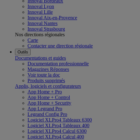
Innoval Bordeaux
Innoval Lyon
Innoval Lille
Innoval Aix-en-Provence
Innoval Nantes
Innoval Strasbourg
Nos directions régionales
Carte
Contacter une direction régionale
Outils
Documentations et guides
Documentation professionnelle
Magazines Réponses
Voir toute la doc
Produits supprimés
Applis, logiciels et configurateurs
App Home + Pro
App Home + Control
App Home + Security
App Legrand Pro
Legrand Config Pro
Logiciel XLPro4 Tableaux 6300
Logiciel XLPro4 Tableaux 400
Logiciel XLPro4 Calcul 6300
Logiciel XLPro4 Calcul 400