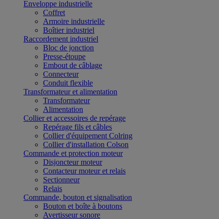
Enveloppe industrielle
Coffret
Armoire industrielle
Boîtier industriel
Raccordement industriel
Bloc de jonction
Presse-étoupe
Embout de câblage
Connecteur
Conduit flexible
Transformateur et alimentation
Transformateur
Alimentation
Collier et accessoires de repérage
Repérage fils et câbles
Collier d'équipement Colring
Collier d'installation Colson
Commande et protection moteur
Disjoncteur moteur
Contacteur moteur et relais
Sectionneur
Relais
Commande, bouton et signalisation
Bouton et boîte à boutons
Avertisseur sonore