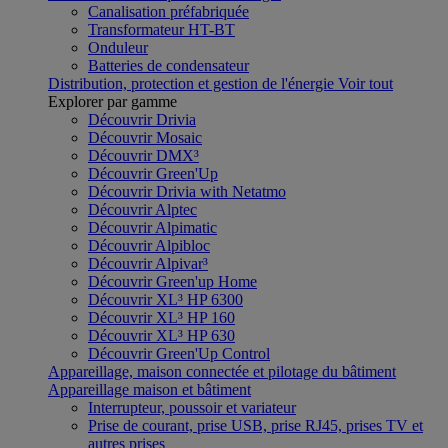
Canalisation préfabriquée
Transformateur HT-BT
Onduleur
Batteries de condensateur
Distribution, protection et gestion de l'énergie
Voir tout
Explorer par gamme
Découvrir Drivia
Découvrir Mosaic
Découvrir DMX³
Découvrir Green'Up
Découvrir Drivia with Netatmo
Découvrir Alptec
Découvrir Alpimatic
Découvrir Alpibloc
Découvrir Alpivar³
Découvrir Green'up Home
Découvrir XL³ HP 6300
Découvrir XL³ HP 160
Découvrir XL³ HP 630
Découvrir Green'Up Control
Appareillage, maison connectée et pilotage du bâtiment
Appareillage maison et bâtiment
Interrupteur, poussoir et variateur
Prise de courant, prise USB, prise RJ45, prises TV et
autres prises