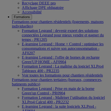
Recyclage DEEE pro
Affichage DPE obligatoire
Accessibilité
Formations
Formations pour chantiers résidentiels (logements, maisons
individuelles)
Formation Legrand : devenir expert des solutions
connectées Legrand pour mieux vendre et gagner du
temps - PR1205
E-learning Legrand : Home + Control : optimiser les
consommations et suivre son autoconsommation -
AF0207
E-learning Legrand : l'offre de bornes de recharge
Green'UP HOME - AF0904
Formation Legrand : La maîtrise du logiciel XLPro4
Tableaux 400 - PR2235
Voir toutes les formations pour chantiers résidentiels
Formations pour chantiers tertiaires (bureaux, commerces,
batiments publics)
Formation Legrand : Prise en main de la borne
Green'up Control - PR0904
Formation Legrand - Maîtriser l’utilisation du logiciel
XLPro4 Calcul 400 - PR2232
E-learning Legrand : la suite logiciels XLPro4 -
AF0604