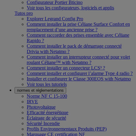
Configurateur Portier Bticino
Voir tous les configurateurs, logiciels et applis
Tutos pro
Explorer Legrand Config Pro
Comment installer la prise Céliane Surface Confort en
remplacement d’une ancienne prise ?
Comment raccorder des prises ensemble avec Céliane
Rapido ?
Comment installer le pack de démarrage connecté
Drivia with Netatmo ?
Comment installer un interrupteur connecté pour volet
roulant Céliane™ with Netatmo ?
Comment installer un connecteur LCS³ ?
Comment installer et configurer l’alarme Type 4 radio ?
Installer et configurer le Classe 300EOS with Netatmo
Voir tous les tutoriels
normes et réglementations
Norme NF C 15-100
IRVE
Photovoltaïque
Efficacité énergétique
Éclairage de sécurité
Sécurité Incendie
Profils Environnementaux Produits (PEP)
Marquage CE certification NF