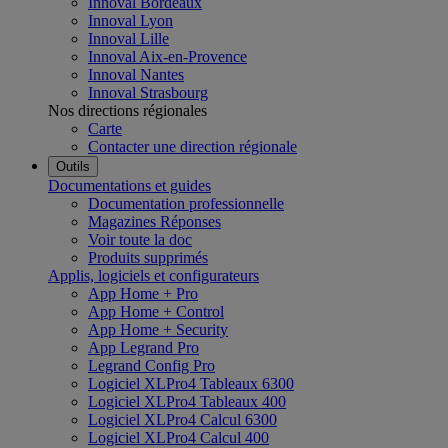
Innoval Bordeaux
Innoval Lyon
Innoval Lille
Innoval Aix-en-Provence
Innoval Nantes
Innoval Strasbourg
Nos directions régionales
Carte
Contacter une direction régionale
Outils
Documentations et guides
Documentation professionnelle
Magazines Réponses
Voir toute la doc
Produits supprimés
Applis, logiciels et configurateurs
App Home + Pro
App Home + Control
App Home + Security
App Legrand Pro
Legrand Config Pro
Logiciel XLPro4 Tableaux 6300
Logiciel XLPro4 Tableaux 400
Logiciel XLPro4 Calcul 6300
Logiciel XLPro4 Calcul 400