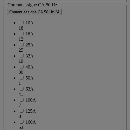
Courant assigné CA 50 Hz
Courant assigné CA 50 Hz
24
10A
18
16A
12
25A
25
32A
19
40A
30
50A
1
63A
41
100A
7
125A
8
160A
53