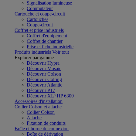
Signalisation lumineuse
Commutateur
Cartouche et coupe-circuit
Cartouches
Coupe-circuit
Coffret et prise industriels
Coffret d'équipement
Coffret de chantier
Prise et fiche industrielle
Produits industriels
Voir tout
Explorer par gamme
Découvrir Hypra
Découvrir Mosaic
Découvrir Colson
Découvrir Colring
Découvrir Atlantic
Découvrir P17
Découvrir XL³ HP 6300
Accessoires d'installation
Collier Colson et attache
Collier Colson
Attache
Fixation de conduits
Boîte et borne de connexion
Boîte de dérivation