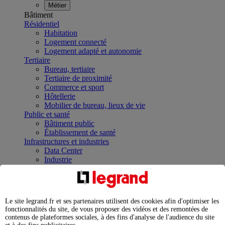
Métier
Bâtiment
Résidentiel
Habitation
Logement connecté
Logement adapté et autonomie
Tertiaire
Bureau, tertiaire
Tertiaire de proximité
Commerce et sport
Hôtellerie
Mobilier de bureau, lieux de vie
Public et santé
Bâtiment public
Établissement de santé
Infrastructures et industries
Data Center
Industrie
Infrastructures
À la une
Contrôler et planifier le fonctionnement des appareils
électriques avec le contacteur connecté
Le site legrand.fr et ses partenaires utilisent des cookies afin d'optimiser les
Répartir et optimiser son tableau électrique
fonctionnalités du site, de vous proposer des vidéos et des remontées de
Legrand Data Center Solutions : concentrer les
contenus de plateformes sociales, à des fins d'analyse de l'audience du site
expertises au service de vos performances