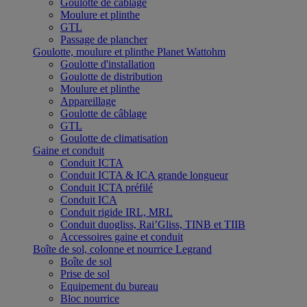
Goulotte de câblage
Moulure et plinthe
GTL
Passage de plancher
Goulotte, moulure et plinthe Planet Wattohm
Goulotte d'installation
Goulotte de distribution
Moulure et plinthe
Appareillage
Goulotte de câblage
GTL
Goulotte de climatisation
Gaine et conduit
Conduit ICTA
Conduit ICTA & ICA grande longueur
Conduit ICTA préfilé
Conduit ICA
Conduit rigide IRL, MRL
Conduit duogliss, Rai’Gliss, TINB et TIIB
Accessoires gaine et conduit
Boîte de sol, colonne et nourrice Legrand
Boîte de sol
Prise de sol
Equipement du bureau
Bloc nourrice