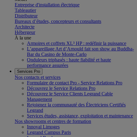
Entreprise d'installation électrique
Tableautier
Distributeur
Bureaux d’études, concepteurs et consultants
Architecte
Hébergeur
À la une
Armoires et coffrets XL³ HP : redéfinir la puissance
L’appareillage Art d’Arnould fait son show au Buddha-
Bar du Casino de Monte-Carlo
Onduleurs triphasés : haute fiabilité et haute
performance assurées
Services Pro
Nos contacts et services
Formulaire de contact Pro - Service Relations Pro
Découvrez le Service Relations Pro
Découvrez le Service Clients Legrand Cable
Management
Rejoignez la communauté des Électriciens Certifiés
Legrand
Services études, assistance, exploitation et maintenance
Nos showrooms et centres de formation
Innoval Limoges
Legrand Campus Paris