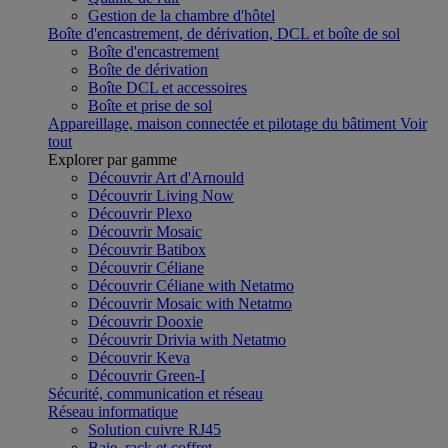
Gestion de la chambre d'hôtel
Boîte d'encastrement, de dérivation, DCL et boîte de sol
Boîte d'encastrement
Boîte de dérivation
Boîte DCL et accessoires
Boîte et prise de sol
Appareillage, maison connectée et pilotage du bâtiment
Voir
tout
Explorer par gamme
Découvrir Art d'Arnould
Découvrir Living Now
Découvrir Plexo
Découvrir Mosaic
Découvrir Batibox
Découvrir Céliane
Découvrir Céliane with Netatmo
Découvrir Mosaic with Netatmo
Découvrir Dooxie
Découvrir Drivia with Netatmo
Découvrir Keva
Découvrir Green-I
Sécurité, communication et réseau
Réseau informatique
Solution cuivre RJ45
Baie, rack et coffret