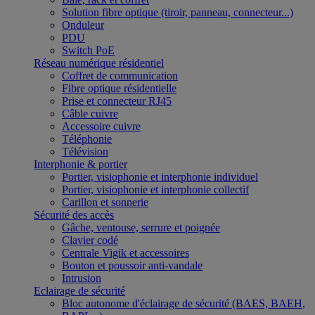
Solution fibre optique (tiroir, panneau, connecteur...)
Onduleur
PDU
Switch PoE
Réseau numérique résidentiel
Coffret de communication
Fibre optique résidentielle
Prise et connecteur RJ45
Câble cuivre
Accessoire cuivre
Téléphonie
Télévision
Interphonie & portier
Portier, visiophonie et interphonie individuel
Portier, visiophonie et interphonie collectif
Carillon et sonnerie
Sécurité des accès
Gâche, ventouse, serrure et poignée
Clavier codé
Centrale Vigik et accessoires
Bouton et poussoir anti-vandale
Intrusion
Eclairage de sécurité
Bloc autonome d'éclairage de sécurité (BAES, BAEH,