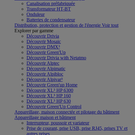
Canalisation préfabriquée
Transformateur HT-BT
Onduleur
Batteries de condensateur
Distribution, protection et gestion de l'énergie
Voir tout
Explorer par gamme
Découvrir Drivia
Découvrir Mosaic
Découvrir DMX³
Découvrir Green'Up
Découvrir Drivia with Netatmo
Découvrir Alptec
Découvrir Alpimatic
Découvrir Alpibloc
Découvrir Alpivar³
Découvrir Green'up Home
Découvrir XL³ HP 6300
Découvrir XL³ HP 160
Découvrir XL³ HP 630
Découvrir Green'Up Control
Appareillage, maison connectée et pilotage du bâtiment
Appareillage maison et bâtiment
Interrupteur, poussoir et variateur
Prise de courant, prise USB, prise RJ45, prises TV et
autres prises