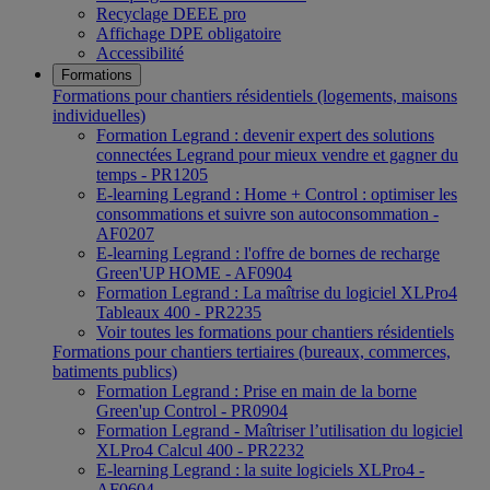
Recyclage DEEE pro
Affichage DPE obligatoire
Accessibilité
Formations
Formations pour chantiers résidentiels (logements, maisons
individuelles)
Formation Legrand : devenir expert des solutions
connectées Legrand pour mieux vendre et gagner du
temps - PR1205
E-learning Legrand : Home + Control : optimiser les
consommations et suivre son autoconsommation -
AF0207
E-learning Legrand : l'offre de bornes de recharge
Green'UP HOME - AF0904
Formation Legrand : La maîtrise du logiciel XLPro4
Tableaux 400 - PR2235
Voir toutes les formations pour chantiers résidentiels
Formations pour chantiers tertiaires (bureaux, commerces,
batiments publics)
Formation Legrand : Prise en main de la borne
Green'up Control - PR0904
Formation Legrand - Maîtriser l’utilisation du logiciel
XLPro4 Calcul 400 - PR2232
E-learning Legrand : la suite logiciels XLPro4 -
AF0604