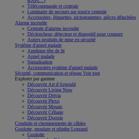
BAPI…)
Télécommande et centrale
Luminaire de secours sur source centrale
Accessoires, étiquettes, pictogrammes, pièces détachées
Alarme incendie
Centrale d'alarme incendie
Déclencheur, détecteur et dispositif pour coupure
Autres produits de mise en sécurité
Système d'appel malade
Applique tête de lit
Appel malade
Signalisation
Accessoires système d'appel malade
Sécurité, communication et réseau
Voir tout
Explorer par gamme
Découvrir Art d'Arnould
Découvrir Living Now
Découvrir Drivia
Découvrir Plexo
Découvrir Mosaic
Découvrir Céliane
Découvrir Dooxie
Conduits et cheminements de câbles
Goulotte, moulure et plinthe Legrand
Goulotte