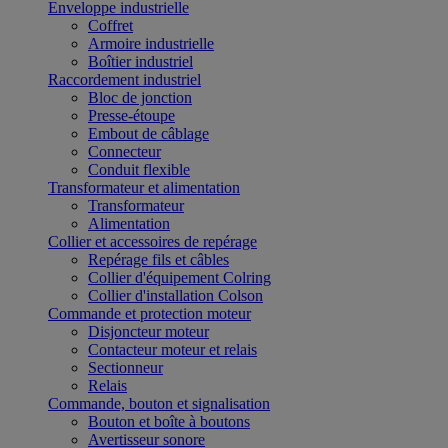
Enveloppe industrielle
Coffret
Armoire industrielle
Boîtier industriel
Raccordement industriel
Bloc de jonction
Presse-étoupe
Embout de câblage
Connecteur
Conduit flexible
Transformateur et alimentation
Transformateur
Alimentation
Collier et accessoires de repérage
Repérage fils et câbles
Collier d'équipement Colring
Collier d'installation Colson
Commande et protection moteur
Disjoncteur moteur
Contacteur moteur et relais
Sectionneur
Relais
Commande, bouton et signalisation
Bouton et boîte à boutons
Avertisseur sonore