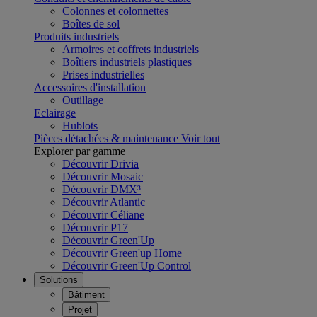
Colonnes et colonnettes
Boîtes de sol
Produits industriels
Armoires et coffrets industriels
Boîtiers industriels plastiques
Prises industrielles
Accessoires d'installation
Outillage
Eclairage
Hublots
Pièces détachées & maintenance
Voir tout
Explorer par gamme
Découvrir Drivia
Découvrir Mosaic
Découvrir DMX³
Découvrir Atlantic
Découvrir Céliane
Découvrir P17
Découvrir Green'Up
Découvrir Green'up Home
Découvrir Green'Up Control
Solutions
Bâtiment
Projet