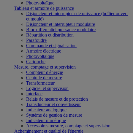
Photovoltaïque
Tableau et armoire de puissance
Disjoncteur et interrupteur de puissance (boîtier ouvert
et moulé)
Disjoncteur et interrupteur modulaire
Bloc différentiel puissance modulaire
Répartition et distribution
Parafoudre
Commande et signalisation
Armoire électrique
Photovoltaïque
Cartouche
Mesure, comptage et supervision
Compteur d'énergie
Centrale de mesure
Transformateur
Logiciel et supervision
Interface
Relais de mesure et de protection
Transducteur et convertisseur
Indicateur analogique
Système de gestion de mesure
Indicateur numérique
Accessoires mesure, comptage et supervision
Acheminement et qualité de l'énergie