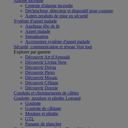
Alarme incendie
Centrale d'alarme incendie
Déclencheur, détecteur et dispositif pour coupure
Autres produits de mise en sécurité
Système d'appel malade
Applique tête de lit
Appel malade
Signalisation
Accessoires système d'appel malade
Sécurité, communication et réseau
Voir tout
Explorer par gamme
Découvrir Art d'Arnould
Découvrir Living Now
Découvrir Drivia
Découvrir Plexo
Découvrir Mosaic
Découvrir Céliane
Découvrir Dooxie
Conduits et cheminements de câbles
Goulotte, moulure et plinthe Legrand
Goulotte
Goulotte de câblage
Moulure et plinthe
GTL
Passage de plancher