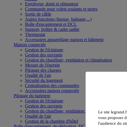
Enjoliveur, doigt et obturateur
Commande pour volets roulants et stores
Sortie de câble
Autres fonctions (liseuse, balisage,...)
Boîte d'encastrement et DCL
Support, boîtier & cadre saillie
Thermostat
Accessoires appareillage maison et bâtiment
Maison connectée
Gestion de l'éclairage
Gestion des ouvrants
Gestion du chauffage, ventilation et climatisation
Mesure de l'énergie
Pilotage des charges
Qualité de l'air
Sécurité du logement
Centralisation des commandes
Accessoires maison connectée
Pilotage du batiment
Gestion de l'éclairage
Gestion des ouvrants
Gestion du chauffage, ventilation et climatisation
Le site legrand.f
Qualité de l'air
vous proposer de
Gestion de la chambre d'hôtel
l'audience du sit
Boîte d'encastrement, de dérivation, DCL et boîte de sol