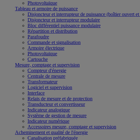
Photovoltaïque
Tableau et armoire de puissance
Disjoncteur et interrupteur de puissance (boîtier ouvert e
Disjoncteur et interrupteur modulaire
Bloc différentiel puissance modulaire
Répartition et distribution
Parafoudre
Commande et signalisation
Armoire électrique
Photovoltaïque
Cartouche
Mesure, comptage et supervision
Compteur d'énergie
Centrale de mesure
Transformateur
Logiciel et supervision
Interface
Relais de mesure et de protection
Transducteur et convertisseur
Indicateur analogique
Système de gestion de mesure
Indicateur numérique
Accessoires mesure, comptage et supervision
Acheminement et qualité de l'énergie
Canalisation préfabriquée