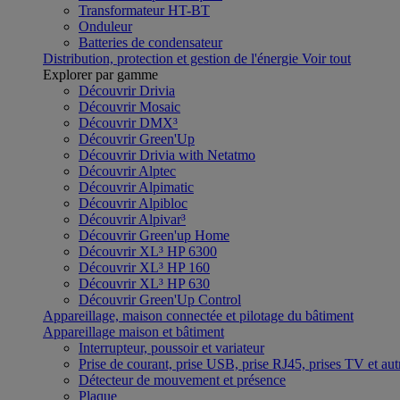
Transformateur HT-BT
Onduleur
Batteries de condensateur
Distribution, protection et gestion de l'énergie
Voir tout
Explorer par gamme
Découvrir Drivia
Découvrir Mosaic
Découvrir DMX³
Découvrir Green'Up
Découvrir Drivia with Netatmo
Découvrir Alptec
Découvrir Alpimatic
Découvrir Alpibloc
Découvrir Alpivar³
Découvrir Green'up Home
Découvrir XL³ HP 6300
Découvrir XL³ HP 160
Découvrir XL³ HP 630
Découvrir Green'Up Control
Appareillage, maison connectée et pilotage du bâtiment
Appareillage maison et bâtiment
Interrupteur, poussoir et variateur
Prise de courant, prise USB, prise RJ45, prises TV et aut
Détecteur de mouvement et présence
Plaque