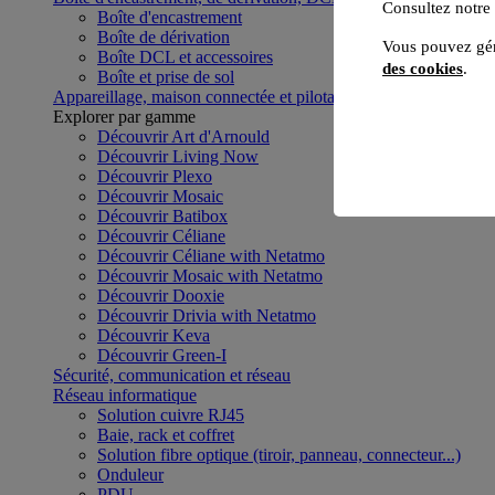
Consultez notre
Boîte d'encastrement
Boîte de dérivation
Vous pouvez gér
Boîte DCL et accessoires
des cookies
.
Boîte et prise de sol
Appareillage, maison connectée et pilotage du bâtiment
Voir to
Explorer par gamme
Découvrir Art d'Arnould
Découvrir Living Now
Découvrir Plexo
Découvrir Mosaic
Découvrir Batibox
Découvrir Céliane
Découvrir Céliane with Netatmo
Découvrir Mosaic with Netatmo
Découvrir Dooxie
Découvrir Drivia with Netatmo
Découvrir Keva
Découvrir Green-I
Sécurité, communication et réseau
Réseau informatique
Solution cuivre RJ45
Baie, rack et coffret
Solution fibre optique (tiroir, panneau, connecteur...)
Onduleur
PDU