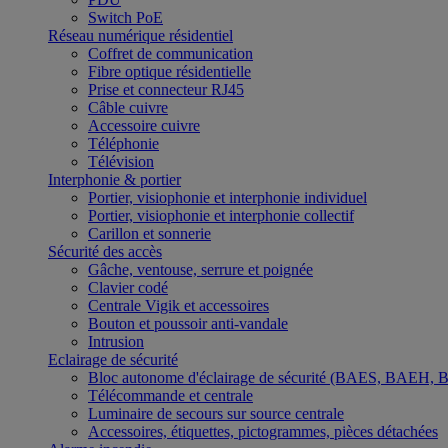
Switch PoE
Réseau numérique résidentiel
Coffret de communication
Fibre optique résidentielle
Prise et connecteur RJ45
Câble cuivre
Accessoire cuivre
Téléphonie
Télévision
Interphonie & portier
Portier, visiophonie et interphonie individuel
Portier, visiophonie et interphonie collectif
Carillon et sonnerie
Sécurité des accès
Gâche, ventouse, serrure et poignée
Clavier codé
Centrale Vigik et accessoires
Bouton et poussoir anti-vandale
Intrusion
Eclairage de sécurité
Bloc autonome d'éclairage de sécurité (BAES, BAEH,
Télécommande et centrale
Luminaire de secours sur source centrale
Accessoires, étiquettes, pictogrammes, pièces détachées