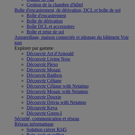
Gestion de la chambre d'hôtel
Boîte d'encastrement, de dérivation, DCL et boîte de sol
Boîte d'encastrement
Boîte de dérivation
Boîte DCL et accessoires
Boîte et prise de sol
Appareillage, maison connectée et pilotage du bâtiment
Voir
tout
Explorer par gamme
Découvrir Art d'Arnould
Découvrir Living Now
Découvrir Plexo
Découvrir Mosaic
Découvrir Batibox
Découvrir Céliane
Découvrir Céliane with Netatmo
Découvrir Mosaic with Netatmo
Découvrir Dooxie
Découvrir Drivia with Netatmo
Découvrir Keva
Découvrir Green-I
Sécurité, communication et réseau
Réseau informatique
Solution cuivre RJ45
Baie, rack et coffret