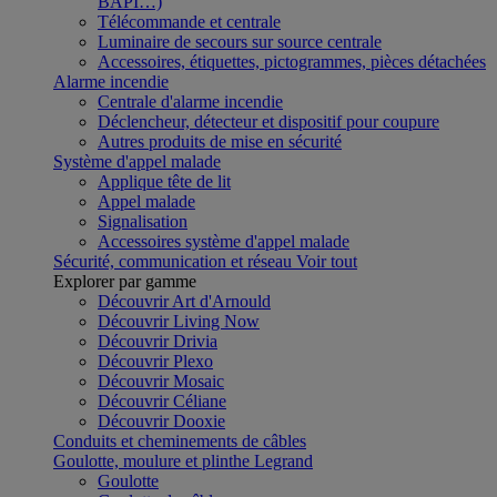
BAPI…)
Télécommande et centrale
Luminaire de secours sur source centrale
Accessoires, étiquettes, pictogrammes, pièces détachées
Alarme incendie
Centrale d'alarme incendie
Déclencheur, détecteur et dispositif pour coupure
Autres produits de mise en sécurité
Système d'appel malade
Applique tête de lit
Appel malade
Signalisation
Accessoires système d'appel malade
Sécurité, communication et réseau
Voir tout
Explorer par gamme
Découvrir Art d'Arnould
Découvrir Living Now
Découvrir Drivia
Découvrir Plexo
Découvrir Mosaic
Découvrir Céliane
Découvrir Dooxie
Conduits et cheminements de câbles
Goulotte, moulure et plinthe Legrand
Goulotte