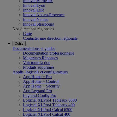
Innoval Bordeaux
Innoval Lyon
Innoval Lille
Innoval Aix-en-Provence
Innoval Nantes
Innoval Strasbourg
Nos directions régionales
Carte
Contacter une direction régionale
Outils
Documentations et guides
Documentation professionnelle
Magazines Réponses
Voir toute la doc
Produits supprimés
Applis, logiciels et configurateurs
App Home + Pro
App Home + Control
App Home + Security
App Legrand Pro
Legrand Config Pro
Logiciel XLPro4 Tableaux 6300
Logiciel XLPro4 Tableaux 400
Logiciel XLPro4 Calcul 6300
Logiciel XLPro4 Calcul 400