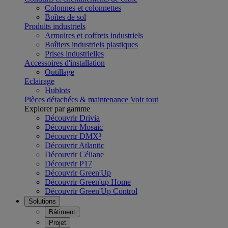
Colonnes et colonnettes
Boîtes de sol
Produits industriels
Armoires et coffrets industriels
Boîtiers industriels plastiques
Prises industrielles
Accessoires d'installation
Outillage
Eclairage
Hublots
Pièces détachées & maintenance
Voir tout
Explorer par gamme
Découvrir Drivia
Découvrir Mosaic
Découvrir DMX³
Découvrir Atlantic
Découvrir Céliane
Découvrir P17
Découvrir Green'Up
Découvrir Green'up Home
Découvrir Green'Up Control
Solutions
Bâtiment
Projet