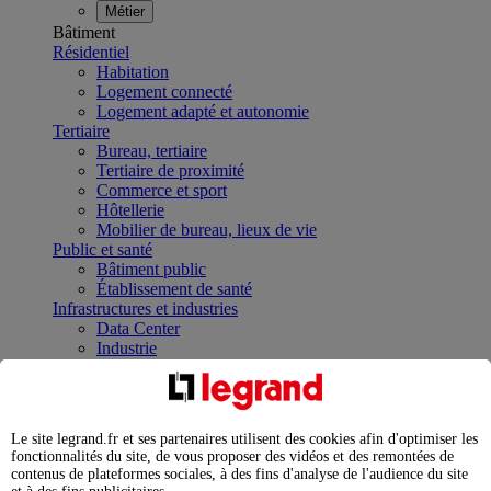
Métier
Bâtiment
Résidentiel
Habitation
Logement connecté
Logement adapté et autonomie
Tertiaire
Bureau, tertiaire
Tertiaire de proximité
Commerce et sport
Hôtellerie
Mobilier de bureau, lieux de vie
Public et santé
Bâtiment public
Établissement de santé
Infrastructures et industries
Data Center
Industrie
Infrastructures
À la une
Contrôler et planifier le fonctionnement des appareils
électriques avec le contacteur connecté
Le site legrand.fr et ses partenaires utilisent des cookies afin d'optimiser les
Répartir et optimiser son tableau électrique
fonctionnalités du site, de vous proposer des vidéos et des remontées de
Legrand Data Center Solutions : concentrer les
contenus de plateformes sociales, à des fins d'analyse de l'audience du site
expertises au service de vos performances