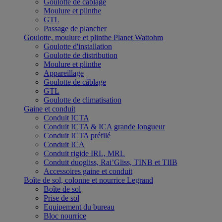
Goulotte de câblage
Moulure et plinthe
GTL
Passage de plancher
Goulotte, moulure et plinthe Planet Wattohm
Goulotte d'installation
Goulotte de distribution
Moulure et plinthe
Appareillage
Goulotte de câblage
GTL
Goulotte de climatisation
Gaine et conduit
Conduit ICTA
Conduit ICTA & ICA grande longueur
Conduit ICTA préfilé
Conduit ICA
Conduit rigide IRL, MRL
Conduit duogliss, Rai’Gliss, TINB et TIIB
Accessoires gaine et conduit
Boîte de sol, colonne et nourrice Legrand
Boîte de sol
Prise de sol
Equipement du bureau
Bloc nourrice