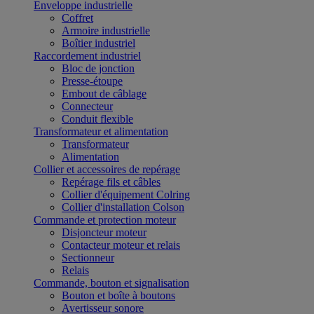
Enveloppe industrielle
Coffret
Armoire industrielle
Boîtier industriel
Raccordement industriel
Bloc de jonction
Presse-étoupe
Embout de câblage
Connecteur
Conduit flexible
Transformateur et alimentation
Transformateur
Alimentation
Collier et accessoires de repérage
Repérage fils et câbles
Collier d'équipement Colring
Collier d'installation Colson
Commande et protection moteur
Disjoncteur moteur
Contacteur moteur et relais
Sectionneur
Relais
Commande, bouton et signalisation
Bouton et boîte à boutons
Avertisseur sonore