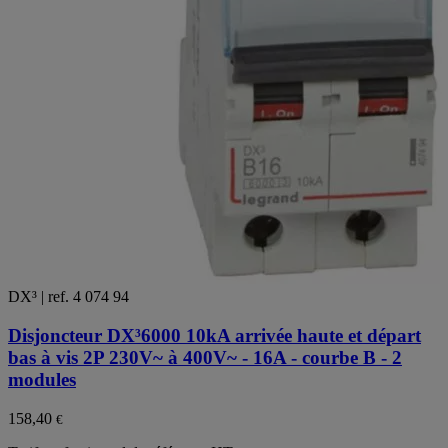
DX³ | ref. 4 074 94
Disjoncteur DX³6000 10kA arrivée haute et départ
bas à vis 2P 230V~ à 400V~ - 16A - courbe B - 2
modules
158,40
€