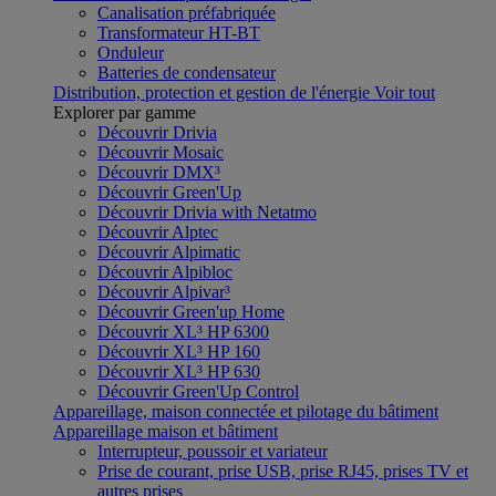
Canalisation préfabriquée
Transformateur HT-BT
Onduleur
Batteries de condensateur
Distribution, protection et gestion de l'énergie
Voir tout
Explorer par gamme
Découvrir Drivia
Découvrir Mosaic
Découvrir DMX³
Découvrir Green'Up
Découvrir Drivia with Netatmo
Découvrir Alptec
Découvrir Alpimatic
Découvrir Alpibloc
Découvrir Alpivar³
Découvrir Green'up Home
Découvrir XL³ HP 6300
Découvrir XL³ HP 160
Découvrir XL³ HP 630
Découvrir Green'Up Control
Appareillage, maison connectée et pilotage du bâtiment
Appareillage maison et bâtiment
Interrupteur, poussoir et variateur
Prise de courant, prise USB, prise RJ45, prises TV et
autres prises