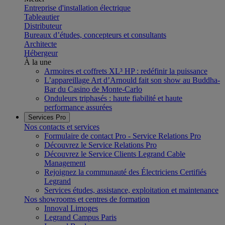
Entreprise d'installation électrique
Tableautier
Distributeur
Bureaux d’études, concepteurs et consultants
Architecte
Hébergeur
À la une
Armoires et coffrets XL³ HP : redéfinir la puissance
L’appareillage Art d’Arnould fait son show au Buddha-
Bar du Casino de Monte-Carlo
Onduleurs triphasés : haute fiabilité et haute
performance assurées
Services Pro
Nos contacts et services
Formulaire de contact Pro - Service Relations Pro
Découvrez le Service Relations Pro
Découvrez le Service Clients Legrand Cable
Management
Rejoignez la communauté des Électriciens Certifiés
Legrand
Services études, assistance, exploitation et maintenance
Nos showrooms et centres de formation
Innoval Limoges
Legrand Campus Paris