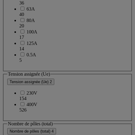
36
63A
40
80A
20
100A
17
125A
14
0.5A
5
Tension assignée (Ue)
Tension assignée (Ue)
2
230V
154
400V
526
Nombre de pôles (total)
Nombre de pôles (total)
4