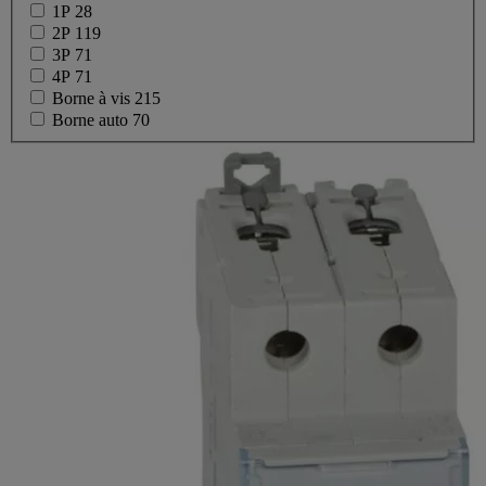
1P
28
2P
119
3P
71
4P
71
Borne à vis
215
Borne auto
70