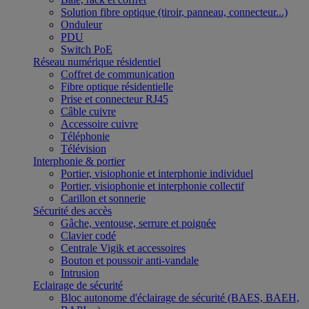
Solution fibre optique (tiroir, panneau, connecteur...)
Onduleur
PDU
Switch PoE
Réseau numérique résidentiel
Coffret de communication
Fibre optique résidentielle
Prise et connecteur RJ45
Câble cuivre
Accessoire cuivre
Téléphonie
Télévision
Interphonie & portier
Portier, visiophonie et interphonie individuel
Portier, visiophonie et interphonie collectif
Carillon et sonnerie
Sécurité des accès
Gâche, ventouse, serrure et poignée
Clavier codé
Centrale Vigik et accessoires
Bouton et poussoir anti-vandale
Intrusion
Eclairage de sécurité
Bloc autonome d'éclairage de sécurité (BAES, BAEH,