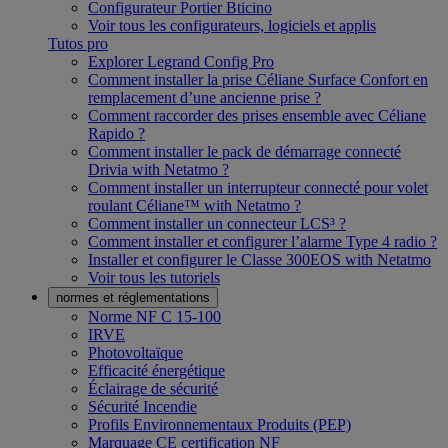
Configurateur Portier Bticino
Voir tous les configurateurs, logiciels et applis
Tutos pro
Explorer Legrand Config Pro
Comment installer la prise Céliane Surface Confort en
remplacement d’une ancienne prise ?
Comment raccorder des prises ensemble avec Céliane
Rapido ?
Comment installer le pack de démarrage connecté
Drivia with Netatmo ?
Comment installer un interrupteur connecté pour volet
roulant Céliane™ with Netatmo ?
Comment installer un connecteur LCS³ ?
Comment installer et configurer l’alarme Type 4 radio ?
Installer et configurer le Classe 300EOS with Netatmo
Voir tous les tutoriels
normes et réglementations
Norme NF C 15-100
IRVE
Photovoltaïque
Efficacité énergétique
Éclairage de sécurité
Sécurité Incendie
Profils Environnementaux Produits (PEP)
Marquage CE certification NF