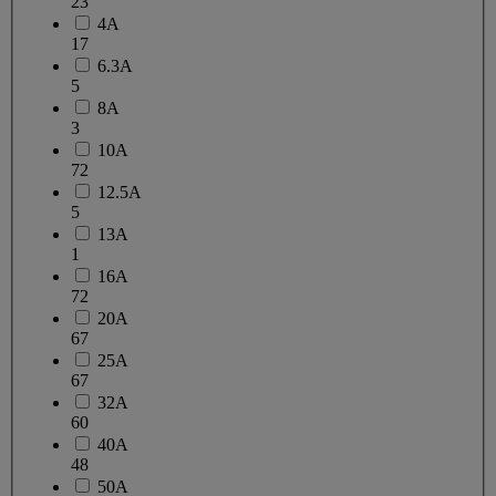
23
4A
17
6.3A
5
8A
3
10A
72
12.5A
5
13A
1
16A
72
20A
67
25A
67
32A
60
40A
48
50A