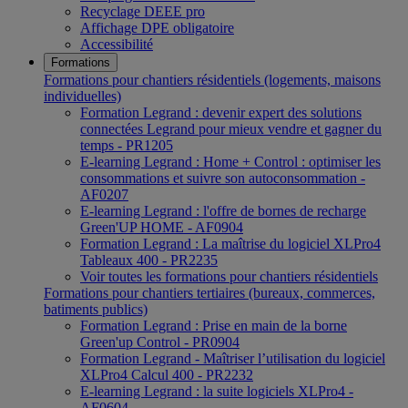
Recyclage DEEE pro
Affichage DPE obligatoire
Accessibilité
Formations
Formations pour chantiers résidentiels (logements, maisons
individuelles)
Formation Legrand : devenir expert des solutions
connectées Legrand pour mieux vendre et gagner du
temps - PR1205
E-learning Legrand : Home + Control : optimiser les
consommations et suivre son autoconsommation -
AF0207
E-learning Legrand : l'offre de bornes de recharge
Green'UP HOME - AF0904
Formation Legrand : La maîtrise du logiciel XLPro4
Tableaux 400 - PR2235
Voir toutes les formations pour chantiers résidentiels
Formations pour chantiers tertiaires (bureaux, commerces,
batiments publics)
Formation Legrand : Prise en main de la borne
Green'up Control - PR0904
Formation Legrand - Maîtriser l’utilisation du logiciel
XLPro4 Calcul 400 - PR2232
E-learning Legrand : la suite logiciels XLPro4 -
AF0604