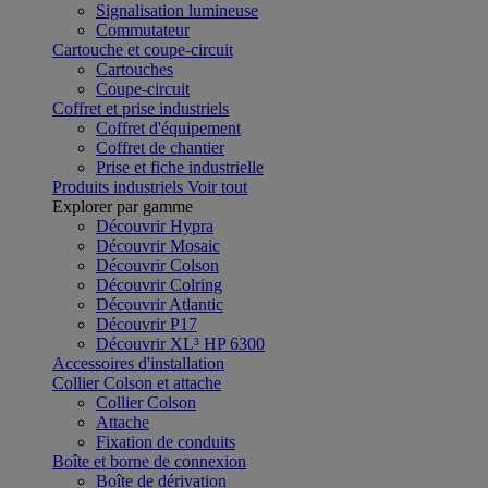
Signalisation lumineuse
Commutateur
Cartouche et coupe-circuit
Cartouches
Coupe-circuit
Coffret et prise industriels
Coffret d'équipement
Coffret de chantier
Prise et fiche industrielle
Produits industriels
Voir tout
Explorer par gamme
Découvrir Hypra
Découvrir Mosaic
Découvrir Colson
Découvrir Colring
Découvrir Atlantic
Découvrir P17
Découvrir XL³ HP 6300
Accessoires d'installation
Collier Colson et attache
Collier Colson
Attache
Fixation de conduits
Boîte et borne de connexion
Boîte de dérivation