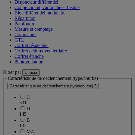
Disjoncteur différentiel
Coupe-circuit, cartouche et fusible
Bloc différentiel modulaire
Répartition
Parafoudre
Mesure et comptage
Commande
GTL
Coffret résidentiel
Coffret petit moyen tertiaire
Coffret étanche
Photovoltaïque
Filtrer par
Effacer
Caractéristique de déclenchement (type/courbe)
Caractéristique de déclenchement (type/courbe)
5
C
331
D
145
B
132
MA