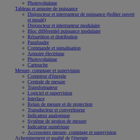
Photovoltaïque
Tableau et armoire de puissance
Disjoncteur et interrupteur de puissance (boîtier ouvert
et moulé)
Disjoncteur et interrupteur modulaire
Bloc différentiel puissance modulaire
Répartition et distribution
Parafoudre
Commande et signalisation
Armoire électrique
Photovoltaïque
Cartouche
Mesure, comptage et supervision
Compteur d'énergie
Centrale de mesure
Transformateur
Logiciel et supervision
Interface
Relais de mesure et de protection
Transducteur et convertisseur
Indicateur analogique
Système de gestion de mesure
Indicateur numérique
Accessoires mesure, comptage et supervision
Acheminement et qualité de l'énergie