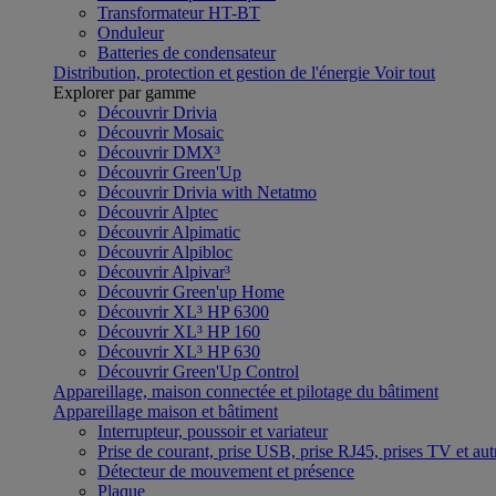
Transformateur HT-BT
Onduleur
Batteries de condensateur
Distribution, protection et gestion de l'énergie
Voir tout
Explorer par gamme
Découvrir Drivia
Découvrir Mosaic
Découvrir DMX³
Découvrir Green'Up
Découvrir Drivia with Netatmo
Découvrir Alptec
Découvrir Alpimatic
Découvrir Alpibloc
Découvrir Alpivar³
Découvrir Green'up Home
Découvrir XL³ HP 6300
Découvrir XL³ HP 160
Découvrir XL³ HP 630
Découvrir Green'Up Control
Appareillage, maison connectée et pilotage du bâtiment
Appareillage maison et bâtiment
Interrupteur, poussoir et variateur
Prise de courant, prise USB, prise RJ45, prises TV et aut
Détecteur de mouvement et présence
Plaque