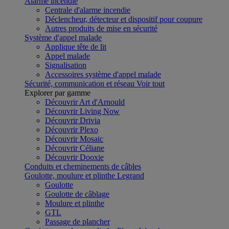
Alarme incendie
Centrale d'alarme incendie
Déclencheur, détecteur et dispositif pour coupure
Autres produits de mise en sécurité
Système d'appel malade
Applique tête de lit
Appel malade
Signalisation
Accessoires système d'appel malade
Sécurité, communication et réseau
Voir tout
Explorer par gamme
Découvrir Art d'Arnould
Découvrir Living Now
Découvrir Drivia
Découvrir Plexo
Découvrir Mosaic
Découvrir Céliane
Découvrir Dooxie
Conduits et cheminements de câbles
Goulotte, moulure et plinthe Legrand
Goulotte
Goulotte de câblage
Moulure et plinthe
GTL
Passage de plancher