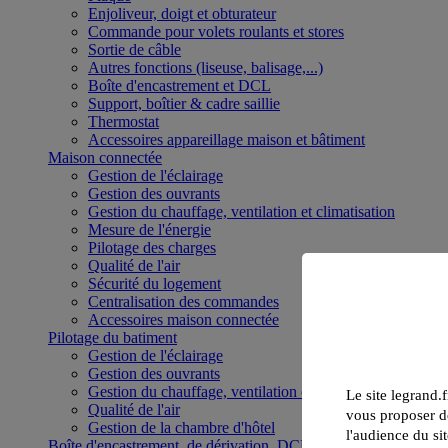
Enjoliveur, doigt et obturateur
Commande pour volets roulants et stores
Sortie de câble
Autres fonctions (liseuse, balisage,...)
Boîte d'encastrement et DCL
Support, boîtier & cadre saillie
Thermostat
Accessoires appareillage maison et bâtiment
Maison connectée
Gestion de l'éclairage
Gestion des ouvrants
Gestion du chauffage, ventilation et climatisation
Mesure de l'énergie
Pilotage des charges
Qualité de l'air
Sécurité du logement
Centralisation des commandes
Accessoires maison connectée
Pilotage du batiment
Gestion de l'éclairage
Gestion des ouvrants
Gestion du chauffage, ventilation et climatisation
Le site legrand.f
Qualité de l'air
vous proposer de
Gestion de la chambre d'hôtel
l'audience du sit
Boîte d'encastrement, de dérivation, DCL et boîte de sol