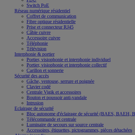
Switch PoE
Réseau numérique résidentiel
Coffret de communication
Fibre optique résidentielle
Prise et connecteur RJ45
Câble cuivre
Accessoire cuivre
Téléphonie
Télévision
Interphonie & portier
Portier, visiophonie et interphonie individuel
Portier, visiophonie et interphonie collectif
Carillon et sonnerie
Sécurité des accès
Gâche, ventouse, serrure et poignée
Clavier codé
Centrale Vigik et accessoires
Bouton et poussoir anti-vandale
Intrusion
Eclairage de sécurité
Bloc autonome d'éclairage de sécurité (BAES, BAEH,
Télécommande et centrale
Luminaire de secours sur source centrale
Accessoires, étiquettes, pictogrammes, pièces détachées