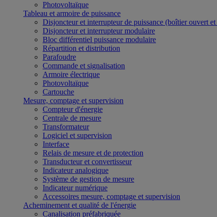
Photovoltaïque
Tableau et armoire de puissance
Disjoncteur et interrupteur de puissance (boîtier ouvert e
Disjoncteur et interrupteur modulaire
Bloc différentiel puissance modulaire
Répartition et distribution
Parafoudre
Commande et signalisation
Armoire électrique
Photovoltaïque
Cartouche
Mesure, comptage et supervision
Compteur d'énergie
Centrale de mesure
Transformateur
Logiciel et supervision
Interface
Relais de mesure et de protection
Transducteur et convertisseur
Indicateur analogique
Système de gestion de mesure
Indicateur numérique
Accessoires mesure, comptage et supervision
Acheminement et qualité de l'énergie
Canalisation préfabriquée