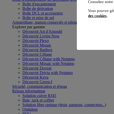
Consultez notre
Boîte d'encastrement
Boîte de dérivation
Vous pouvez gér
Boîte DCL et accessoires
des cookies
.
Boîte et prise de sol
Appareillage, maison connectée et pilotage du bâtiment
Voir to
Explorer par gamme
Découvrir Art d'Arnould
Découvrir Living Now
Découvrir Plexo
Découvrir Mosaic
Découvrir Batibox
Découvrir Céliane
Découvrir Céliane with Netatmo
Découvrir Mosaic with Netatmo
Découvrir Dooxie
Découvrir Drivia with Netatmo
Découvrir Keva
Découvrir Green-I
Sécurité, communication et réseau
Réseau informatique
Solution cuivre RJ45
Baie, rack et coffret
Solution fibre optique (tiroir, panneau, connecteur...)
Onduleur
PDU