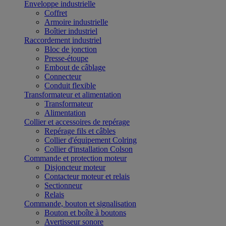
Enveloppe industrielle
Coffret
Armoire industrielle
Boîtier industriel
Raccordement industriel
Bloc de jonction
Presse-étoupe
Embout de câblage
Connecteur
Conduit flexible
Transformateur et alimentation
Transformateur
Alimentation
Collier et accessoires de repérage
Repérage fils et câbles
Collier d'équipement Colring
Collier d'installation Colson
Commande et protection moteur
Disjoncteur moteur
Contacteur moteur et relais
Sectionneur
Relais
Commande, bouton et signalisation
Bouton et boîte à boutons
Avertisseur sonore