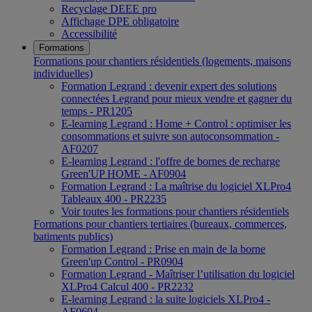
Recyclage DEEE pro
Affichage DPE obligatoire
Accessibilité
Formations
Formations pour chantiers résidentiels (logements, maisons
individuelles)
Formation Legrand : devenir expert des solutions
connectées Legrand pour mieux vendre et gagner du
temps - PR1205
E-learning Legrand : Home + Control : optimiser les
consommations et suivre son autoconsommation -
AF0207
E-learning Legrand : l'offre de bornes de recharge
Green'UP HOME - AF0904
Formation Legrand : La maîtrise du logiciel XLPro4
Tableaux 400 - PR2235
Voir toutes les formations pour chantiers résidentiels
Formations pour chantiers tertiaires (bureaux, commerces,
batiments publics)
Formation Legrand : Prise en main de la borne
Green'up Control - PR0904
Formation Legrand - Maîtriser l’utilisation du logiciel
XLPro4 Calcul 400 - PR2232
E-learning Legrand : la suite logiciels XLPro4 -
AF0604