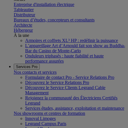
Entreprise d'installation électrique
Tableautier
Distributeur
Bureaux d’études, concepteurs et consultants
Architecte
Hébergeur
À la une
Armoires et coffrets XL³ HP : redéfinir la puissance
L’appareillage Art d’Arnould fait son show au Buddha-
Bar du Casino de Monte-Carlo
Onduleurs triphasés : haute fiabilité et haute
performance assurées
Services Pro
Nos contacts et services
Formulaire de contact Pro - Service Relations Pro
Découvrez le Service Relations Pro
Découvrez le Service Clients Legrand Cable
Management
Rejoignez la communauté des Électriciens Certifiés
Legrand
Services études, assistance, exploitation et maintenance
Nos showrooms et centres de formation
Innoval Limoges
Legrand Campus Paris