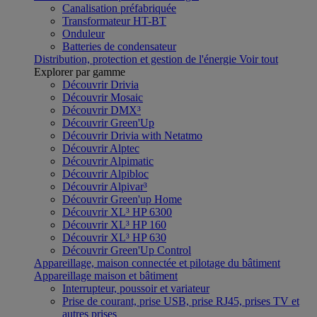
Canalisation préfabriquée
Transformateur HT-BT
Onduleur
Batteries de condensateur
Distribution, protection et gestion de l'énergie
Voir tout
Explorer par gamme
Découvrir Drivia
Découvrir Mosaic
Découvrir DMX³
Découvrir Green'Up
Découvrir Drivia with Netatmo
Découvrir Alptec
Découvrir Alpimatic
Découvrir Alpibloc
Découvrir Alpivar³
Découvrir Green'up Home
Découvrir XL³ HP 6300
Découvrir XL³ HP 160
Découvrir XL³ HP 630
Découvrir Green'Up Control
Appareillage, maison connectée et pilotage du bâtiment
Appareillage maison et bâtiment
Interrupteur, poussoir et variateur
Prise de courant, prise USB, prise RJ45, prises TV et
autres prises