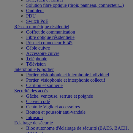
Solution fibre optique (tiroir, panneau, connecteur...)
Onduleur
PDU
Switch PoE
Réseau numérique résidentiel
Coffret de communication
Fibre optique résidentielle
Prise et connecteur RJ45
Câble cuivre
Accessoire cuivre
Téléphonie
Télévision
Interphonie & portier
Portier, visiophonie et interphonie individuel
Portier, visiophonie et interphonie collectif
Carillon et sonnerie
Sécurité des accès
Gâche, ventouse, serrure et poignée
Clavier codé
Centrale Vigik et accessoires
Bouton et poussoir anti-vandale
Intrusion
Eclairage de sécurité
Bloc autonome d'éclairage de sécurité (BAES, BAEH,