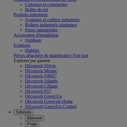
Colonnes et colonnettes
Boîtes de sol
Produits industriels
Armoires et coffrets industriels
Boîtiers industriels plastiques
Prises industrielles
Accessoires d'installation
Outillage
Eclairage
Hublots
Pièces détachées & maintenance
Voir tout
Explorer par gamme
Découvrir Drivia
Découvrir Mosaic
Découvrir DMX³
Découvrir Atlantic
Découvrir Céliane
Découvrir P17
Découvrir Green'Up
Découvrir Green'up Home
Découvrir Green'Up Control
Solutions
Bâtiment
Projet