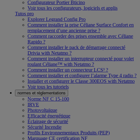
Configurateur Portier Bticino
Voir tous les configurateurs, logiciels et applis
Tutos pro
Explorer Legrand Config Pro
Comment installer la prise Céliane Surface Confort en
remplacement d’une ancienne prise ?
Comment raccorder des prises ensemble avec Céliane
Rapido ?
Comment installer le pack de démarrage connecté
Drivia with Netatmo ?
Comment installer un interrupteur connecté pour volet
roulant Céliane™ with Netatmo ?
Comment installer un connecteur LCS³ ?
Comment installer et configurer l’alarme Type 4 radio ?
Installer et configurer le Classe 300EOS with Netatmo
Voir tous les tutoriels
normes et réglementations
Norme NF C 15-100
IRVE
Photovoltaïque
Efficacité énergétique
Éclairage de sécurité
Sécurité Incendie
Profils Environnementaux Produits (PEP)
Marquage CE certification NF