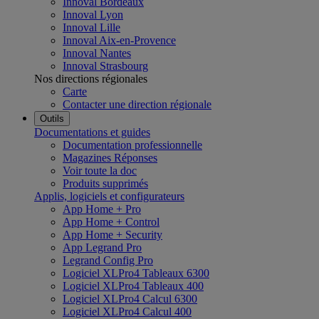
Innoval Bordeaux
Innoval Lyon
Innoval Lille
Innoval Aix-en-Provence
Innoval Nantes
Innoval Strasbourg
Nos directions régionales
Carte
Contacter une direction régionale
Outils
Documentations et guides
Documentation professionnelle
Magazines Réponses
Voir toute la doc
Produits supprimés
Applis, logiciels et configurateurs
App Home + Pro
App Home + Control
App Home + Security
App Legrand Pro
Legrand Config Pro
Logiciel XLPro4 Tableaux 6300
Logiciel XLPro4 Tableaux 400
Logiciel XLPro4 Calcul 6300
Logiciel XLPro4 Calcul 400