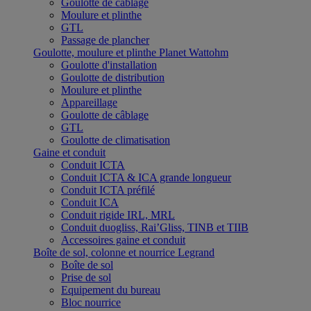
Goulotte de câblage
Moulure et plinthe
GTL
Passage de plancher
Goulotte, moulure et plinthe Planet Wattohm
Goulotte d'installation
Goulotte de distribution
Moulure et plinthe
Appareillage
Goulotte de câblage
GTL
Goulotte de climatisation
Gaine et conduit
Conduit ICTA
Conduit ICTA & ICA grande longueur
Conduit ICTA préfilé
Conduit ICA
Conduit rigide IRL, MRL
Conduit duogliss, Rai’Gliss, TINB et TIIB
Accessoires gaine et conduit
Boîte de sol, colonne et nourrice Legrand
Boîte de sol
Prise de sol
Equipement du bureau
Bloc nourrice