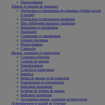
Photovoltaïque
Tableau et armoire de puissance
Disjoncteur et interrupteur de puissance (boîtier ouvert
et moulé)
Disjoncteur et interrupteur modulaire
Bloc différentiel puissance modulaire
Répartition et distribution
Parafoudre
Commande et signalisation
Armoire électrique
Photovoltaïque
Cartouche
Mesure, comptage et supervision
Compteur d'énergie
Centrale de mesure
Transformateur
Logiciel et supervision
Interface
Relais de mesure et de protection
Transducteur et convertisseur
Indicateur analogique
Système de gestion de mesure
Indicateur numérique
Accessoires mesure, comptage et supervision
Acheminement et qualité de l'énergie