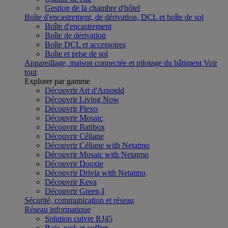
Gestion de la chambre d'hôtel
Boîte d'encastrement, de dérivation, DCL et boîte de sol
Boîte d'encastrement
Boîte de dérivation
Boîte DCL et accessoires
Boîte et prise de sol
Appareillage, maison connectée et pilotage du bâtiment
Voir
tout
Explorer par gamme
Découvrir Art d'Arnould
Découvrir Living Now
Découvrir Plexo
Découvrir Mosaic
Découvrir Batibox
Découvrir Céliane
Découvrir Céliane with Netatmo
Découvrir Mosaic with Netatmo
Découvrir Dooxie
Découvrir Drivia with Netatmo
Découvrir Keva
Découvrir Green-I
Sécurité, communication et réseau
Réseau informatique
Solution cuivre RJ45
Baie, rack et coffret