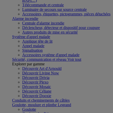
BAPI…)
Télécommande et centrale
Luminaire de secours sur source centrale
Accessoires, étiquettes, pictogrammes, pièces détachées
Alarme incendie
Centrale d'alarme incendie
Déclencheur, détecteur et dispositif pour coupure
Autres produits de mise en sécurité
Système d'appel malade
Applique tête de lit
Appel malade
Signalisation
Accessoires système d'appel malade
Sécurité, communication et réseau
Voir tout
Explorer par gamme
Découvrir Art d'Arnould
Découvrir Living Now
Découvrir Drivia
Découvrir Plexo
Découvrir Mosaic
Découvrir Céliane
Découvrir Dooxie
Conduits et cheminements de câbles
Goulotte, moulure et plinthe Legrand
Goulotte