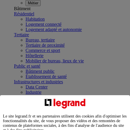
Métier
Bâtiment
Résidentiel
Habitation
Logement connecté
Logement adapté et autonomie
Tertiaire
Bureau, tertiaire
Tertiaire de proximité
Commerce et sport
Hôtellerie
Mobilier de bureau, lieux de vie
Public et santé
Bâtiment public
Établissement de santé
Infrastructures et industries
Data Center
Industrie
Infrastructures
À la une
Contrôler et planifier le fonctionnement des appareils
électriques avec le contacteur connecté
Le site legrand.fr et ses partenaires utilisent des cookies afin d'optimiser les
Répartir et optimiser son tableau électrique
fonctionnalités du site, de vous proposer des vidéos et des remontées de
Legrand Data Center Solutions : concentrer les
contenus de plateformes sociales, à des fins d'analyse de l'audience du site
expertises au service de vos performances