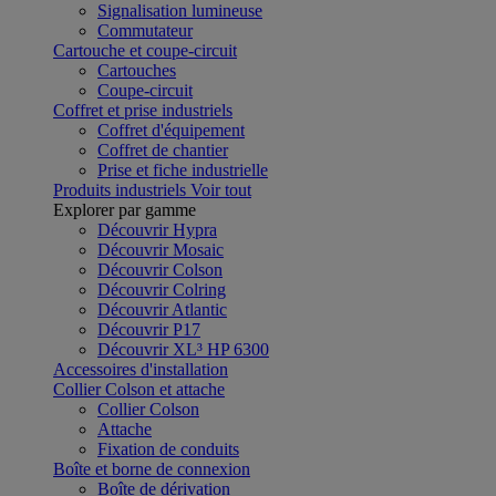
Signalisation lumineuse
Commutateur
Cartouche et coupe-circuit
Cartouches
Coupe-circuit
Coffret et prise industriels
Coffret d'équipement
Coffret de chantier
Prise et fiche industrielle
Produits industriels
Voir tout
Explorer par gamme
Découvrir Hypra
Découvrir Mosaic
Découvrir Colson
Découvrir Colring
Découvrir Atlantic
Découvrir P17
Découvrir XL³ HP 6300
Accessoires d'installation
Collier Colson et attache
Collier Colson
Attache
Fixation de conduits
Boîte et borne de connexion
Boîte de dérivation