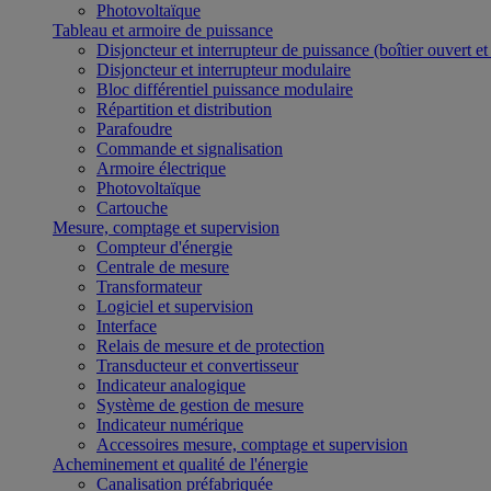
Photovoltaïque
Tableau et armoire de puissance
Disjoncteur et interrupteur de puissance (boîtier ouvert e
Disjoncteur et interrupteur modulaire
Bloc différentiel puissance modulaire
Répartition et distribution
Parafoudre
Commande et signalisation
Armoire électrique
Photovoltaïque
Cartouche
Mesure, comptage et supervision
Compteur d'énergie
Centrale de mesure
Transformateur
Logiciel et supervision
Interface
Relais de mesure et de protection
Transducteur et convertisseur
Indicateur analogique
Système de gestion de mesure
Indicateur numérique
Accessoires mesure, comptage et supervision
Acheminement et qualité de l'énergie
Canalisation préfabriquée