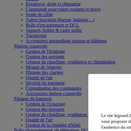
Enjoliveur, doigt et obturateur
Commande pour volets roulants et stores
Sortie de câble
Autres fonctions (liseuse, balisage,...)
Boîte d'encastrement et DCL
Support, boîtier & cadre saillie
Thermostat
Accessoires appareillage maison et bâtiment
Maison connectée
Gestion de l'éclairage
Gestion des ouvrants
Gestion du chauffage, ventilation et climatisation
Mesure de l'énergie
Pilotage des charges
Qualité de l'air
Sécurité du logement
Centralisation des commandes
Accessoires maison connectée
Pilotage du batiment
Gestion de l'éclairage
Gestion des ouvrants
Gestion du chauffage, ventilation et climatisation
Le site legrand.f
Qualité de l'air
vous proposer de
Gestion de la chambre d'hôtel
l'audience du sit
Boîte d'encastrement, de dérivation, DCL et boîte de sol