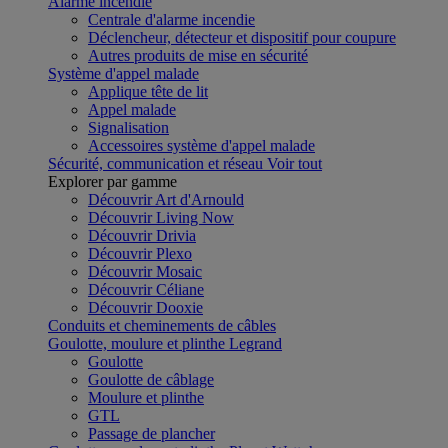
Alarme incendie
Centrale d'alarme incendie
Déclencheur, détecteur et dispositif pour coupure
Autres produits de mise en sécurité
Système d'appel malade
Applique tête de lit
Appel malade
Signalisation
Accessoires système d'appel malade
Sécurité, communication et réseau
Voir tout
Explorer par gamme
Découvrir Art d'Arnould
Découvrir Living Now
Découvrir Drivia
Découvrir Plexo
Découvrir Mosaic
Découvrir Céliane
Découvrir Dooxie
Conduits et cheminements de câbles
Goulotte, moulure et plinthe Legrand
Goulotte
Goulotte de câblage
Moulure et plinthe
GTL
Passage de plancher