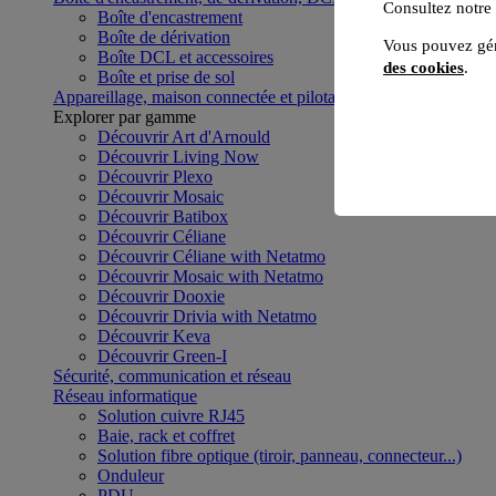
Consultez notre
Boîte d'encastrement
Boîte de dérivation
Vous pouvez gér
Boîte DCL et accessoires
des cookies
.
Boîte et prise de sol
Appareillage, maison connectée et pilotage du bâtiment
Voir to
Explorer par gamme
Découvrir Art d'Arnould
Découvrir Living Now
Découvrir Plexo
Découvrir Mosaic
Découvrir Batibox
Découvrir Céliane
Découvrir Céliane with Netatmo
Découvrir Mosaic with Netatmo
Découvrir Dooxie
Découvrir Drivia with Netatmo
Découvrir Keva
Découvrir Green-I
Sécurité, communication et réseau
Réseau informatique
Solution cuivre RJ45
Baie, rack et coffret
Solution fibre optique (tiroir, panneau, connecteur...)
Onduleur
PDU