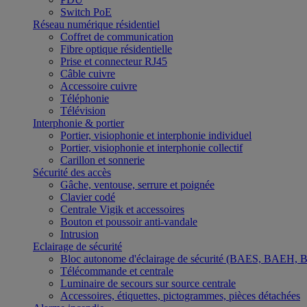
Switch PoE
Réseau numérique résidentiel
Coffret de communication
Fibre optique résidentielle
Prise et connecteur RJ45
Câble cuivre
Accessoire cuivre
Téléphonie
Télévision
Interphonie & portier
Portier, visiophonie et interphonie individuel
Portier, visiophonie et interphonie collectif
Carillon et sonnerie
Sécurité des accès
Gâche, ventouse, serrure et poignée
Clavier codé
Centrale Vigik et accessoires
Bouton et poussoir anti-vandale
Intrusion
Eclairage de sécurité
Bloc autonome d'éclairage de sécurité (BAES, BAEH,
Télécommande et centrale
Luminaire de secours sur source centrale
Accessoires, étiquettes, pictogrammes, pièces détachées