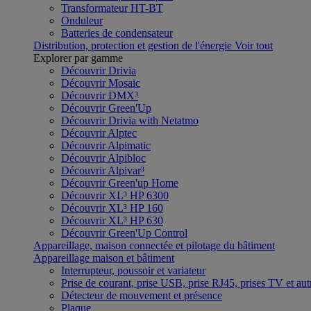
Transformateur HT-BT
Onduleur
Batteries de condensateur
Distribution, protection et gestion de l'énergie
Voir tout
Explorer par gamme
Découvrir Drivia
Découvrir Mosaic
Découvrir DMX³
Découvrir Green'Up
Découvrir Drivia with Netatmo
Découvrir Alptec
Découvrir Alpimatic
Découvrir Alpibloc
Découvrir Alpivar³
Découvrir Green'up Home
Découvrir XL³ HP 6300
Découvrir XL³ HP 160
Découvrir XL³ HP 630
Découvrir Green'Up Control
Appareillage, maison connectée et pilotage du bâtiment
Appareillage maison et bâtiment
Interrupteur, poussoir et variateur
Prise de courant, prise USB, prise RJ45, prises TV et aut
Détecteur de mouvement et présence
Plaque