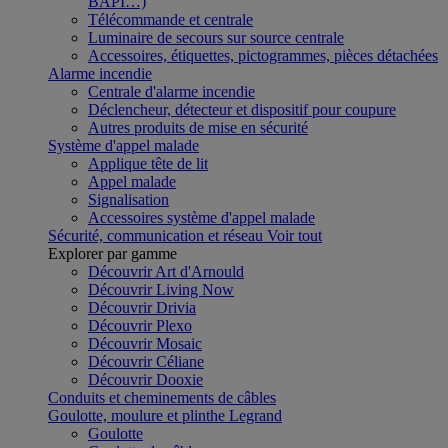
BAPI…)
Télécommande et centrale
Luminaire de secours sur source centrale
Accessoires, étiquettes, pictogrammes, pièces détachées
Alarme incendie
Centrale d'alarme incendie
Déclencheur, détecteur et dispositif pour coupure
Autres produits de mise en sécurité
Système d'appel malade
Applique tête de lit
Appel malade
Signalisation
Accessoires système d'appel malade
Sécurité, communication et réseau
Voir tout
Explorer par gamme
Découvrir Art d'Arnould
Découvrir Living Now
Découvrir Drivia
Découvrir Plexo
Découvrir Mosaic
Découvrir Céliane
Découvrir Dooxie
Conduits et cheminements de câbles
Goulotte, moulure et plinthe Legrand
Goulotte