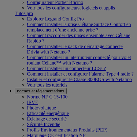
Configurateur Portier Bticino
Voir tous les configurateurs, logiciels et applis
Tutos pro
Explorer Legrand Config Pro
Comment installer la prise Céliane Surface Confort en
remplacement d’une ancienne prise ?
Comment raccorder des prises ensemble avec Céliane
Rapido ?
Comment installer le pack de démarrage connecté
Drivia with Netatmo ?
Comment installer un interrupteur connecté pour volet
roulant Céliane™ with Netatmo ?
Comment installer un connecteur LCS³ ?
Comment installer et configurer l’alarme Type 4 radio ?
Installer et configurer le Classe 300EOS with Netatmo
Voir tous les tutoriels
normes et réglementations
Norme NF C 15-100
IRVE
Photovoltaïque
Efficacité énergétique
Éclairage de sécurité
Sécurité Incendie
Profils Environnementaux Produits (PEP)
Marquage CE certification NF