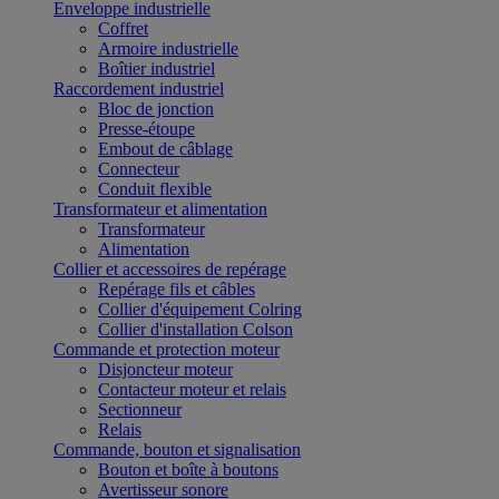
Enveloppe industrielle
Coffret
Armoire industrielle
Boîtier industriel
Raccordement industriel
Bloc de jonction
Presse-étoupe
Embout de câblage
Connecteur
Conduit flexible
Transformateur et alimentation
Transformateur
Alimentation
Collier et accessoires de repérage
Repérage fils et câbles
Collier d'équipement Colring
Collier d'installation Colson
Commande et protection moteur
Disjoncteur moteur
Contacteur moteur et relais
Sectionneur
Relais
Commande, bouton et signalisation
Bouton et boîte à boutons
Avertisseur sonore