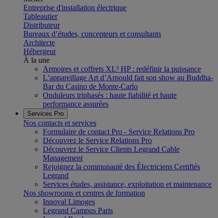
Entreprise d'installation électrique
Tableautier
Distributeur
Bureaux d’études, concepteurs et consultants
Architecte
Hébergeur
À la une
Armoires et coffrets XL³ HP : redéfinir la puissance
L’appareillage Art d’Arnould fait son show au Buddha-
Bar du Casino de Monte-Carlo
Onduleurs triphasés : haute fiabilité et haute
performance assurées
Services Pro
Nos contacts et services
Formulaire de contact Pro - Service Relations Pro
Découvrez le Service Relations Pro
Découvrez le Service Clients Legrand Cable
Management
Rejoignez la communauté des Électriciens Certifiés
Legrand
Services études, assistance, exploitation et maintenance
Nos showrooms et centres de formation
Innoval Limoges
Legrand Campus Paris