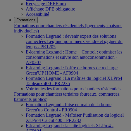
Recyclage DEEE pro
Affichage DPE obligatoire
Accessibilité
Formations
Formations pour chantiers résidentiels (logements, maisons
individuelles)
Formation Legrand : devenir expert des solutions
connectées Legrand pour mieux vendre et gagner du
temps - PR1205
E-learning Legrand : Home + Control : optimiser les
consommations et suivre son autoconsommation -
AF0207
E-learning Legrand : l'offre de bornes de recharge
Green'UP HOME - AF0904
Formation Legrand : La maîtrise du logiciel XLPro4
Tableaux 400 - PR2235
Voir toutes les formations pour chantiers résidentiels
Formations pour chantiers tertiaires (bureaux, commerces,
batiments publics)
Formation Legrand : Prise en main de la borne
Green'up Control - PR0904
Formation Legrand - Maîtriser l’utilisation du logiciel
XLPro4 Calcul 400 - PR2232
E-learning Legrand : la suite logiciels XLPro4 -
AF0604