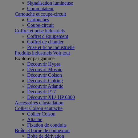
Signalisation lumineuse
Commutateur
Cartouche et coupe-circuit
Cartouches
Coupe-circuit
Coffret et prise industriels
Coffret d'équipement
Coffret de chantier
Prise et fiche industrielle
Produits industriels
Voir tout
Explorer par gamme
Découvrir Hypra
Découvrir Mosaic
Découvrir Colson
Découvrir Colring
Découvrir Atlantic
Découvrir P17
Découvrir XL³ HP 6300
Accessoires d'installation
Collier Colson et attache
Collier Colson
Attache
Fixation de conduits
Boîte et borne de connexion
Boîte de dérivation