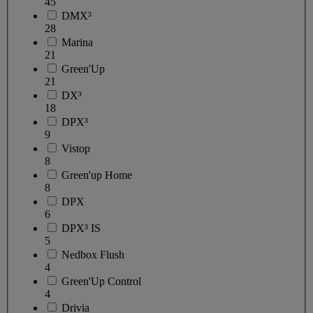
45
DMX³
28
Marina
21
Green'Up
21
DX³
18
DPX³
9
Vistop
8
Green'up Home
8
DPX
6
DPX³ IS
5
Nedbox Flush
4
Green'Up Control
4
Drivia