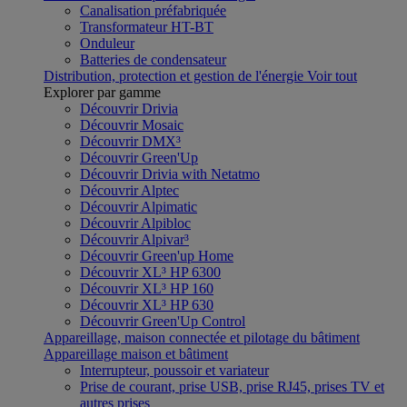
Canalisation préfabriquée
Transformateur HT-BT
Onduleur
Batteries de condensateur
Distribution, protection et gestion de l'énergie
Voir tout
Explorer par gamme
Découvrir Drivia
Découvrir Mosaic
Découvrir DMX³
Découvrir Green'Up
Découvrir Drivia with Netatmo
Découvrir Alptec
Découvrir Alpimatic
Découvrir Alpibloc
Découvrir Alpivar³
Découvrir Green'up Home
Découvrir XL³ HP 6300
Découvrir XL³ HP 160
Découvrir XL³ HP 630
Découvrir Green'Up Control
Appareillage, maison connectée et pilotage du bâtiment
Appareillage maison et bâtiment
Interrupteur, poussoir et variateur
Prise de courant, prise USB, prise RJ45, prises TV et
autres prises