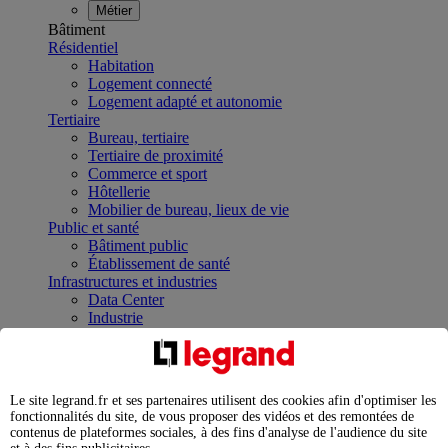
Métier
Bâtiment
Résidentiel
Habitation
Logement connecté
Logement adapté et autonomie
Tertiaire
Bureau, tertiaire
Tertiaire de proximité
Commerce et sport
Hôtellerie
Mobilier de bureau, lieux de vie
Public et santé
Bâtiment public
Établissement de santé
Infrastructures et industries
Data Center
Industrie
Infrastructures
À la une
Contrôler et planifier le fonctionnement des appareils
électriques avec le contacteur connecté
Le site legrand.fr et ses partenaires utilisent des cookies afin d'optimiser les
Répartir et optimiser son tableau électrique
fonctionnalités du site, de vous proposer des vidéos et des remontées de
Legrand Data Center Solutions : concentrer les
contenus de plateformes sociales, à des fins d'analyse de l'audience du site
expertises au service de vos performances