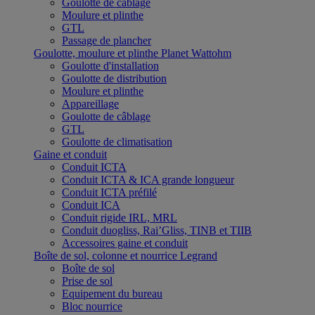
Goulotte de câblage
Moulure et plinthe
GTL
Passage de plancher
Goulotte, moulure et plinthe Planet Wattohm
Goulotte d'installation
Goulotte de distribution
Moulure et plinthe
Appareillage
Goulotte de câblage
GTL
Goulotte de climatisation
Gaine et conduit
Conduit ICTA
Conduit ICTA & ICA grande longueur
Conduit ICTA préfilé
Conduit ICA
Conduit rigide IRL, MRL
Conduit duogliss, Rai’Gliss, TINB et TIIB
Accessoires gaine et conduit
Boîte de sol, colonne et nourrice Legrand
Boîte de sol
Prise de sol
Equipement du bureau
Bloc nourrice