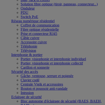
Solution fibre optique (tiroir, panneau, connecteur...)
Onduleur
PDU
Switch PoE
Réseau numérique résidentiel
Coffret de communication
Fibre optique résidentielle
Prise et connecteur RJ45
Câble cuivre
Accessoire cuivre
Téléphonie
Télévision
Interphonie & portier
Portier, visiophonie et interphonie individuel
Portier, visiophonie et interphonie collectif
Carillon et sonnerie
Sécurité des accès
Gâche, ventouse, serrure et poignée
Clavier codé
Centrale Vigik et accessoires
Bouton et poussoir anti-vandale
Intrusion
Eclairage de sécurité
Bloc autonome d'éclairage de sécurité (BAES, BAEH,