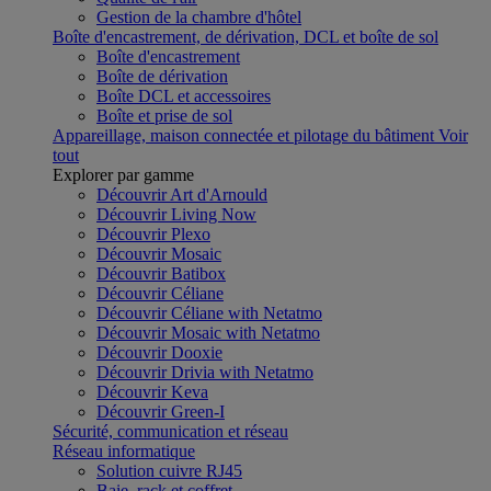
Gestion de la chambre d'hôtel
Boîte d'encastrement, de dérivation, DCL et boîte de sol
Boîte d'encastrement
Boîte de dérivation
Boîte DCL et accessoires
Boîte et prise de sol
Appareillage, maison connectée et pilotage du bâtiment
Voir
tout
Explorer par gamme
Découvrir Art d'Arnould
Découvrir Living Now
Découvrir Plexo
Découvrir Mosaic
Découvrir Batibox
Découvrir Céliane
Découvrir Céliane with Netatmo
Découvrir Mosaic with Netatmo
Découvrir Dooxie
Découvrir Drivia with Netatmo
Découvrir Keva
Découvrir Green-I
Sécurité, communication et réseau
Réseau informatique
Solution cuivre RJ45
Baie, rack et coffret