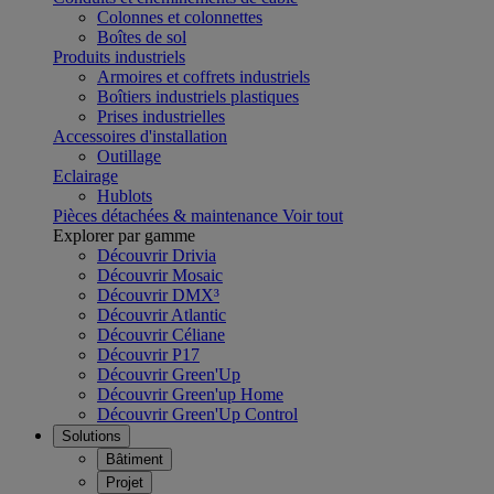
Colonnes et colonnettes
Boîtes de sol
Produits industriels
Armoires et coffrets industriels
Boîtiers industriels plastiques
Prises industrielles
Accessoires d'installation
Outillage
Eclairage
Hublots
Pièces détachées & maintenance
Voir tout
Explorer par gamme
Découvrir Drivia
Découvrir Mosaic
Découvrir DMX³
Découvrir Atlantic
Découvrir Céliane
Découvrir P17
Découvrir Green'Up
Découvrir Green'up Home
Découvrir Green'Up Control
Solutions
Bâtiment
Projet