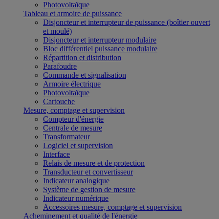
Photovoltaïque
Tableau et armoire de puissance
Disjoncteur et interrupteur de puissance (boîtier ouvert
et moulé)
Disjoncteur et interrupteur modulaire
Bloc différentiel puissance modulaire
Répartition et distribution
Parafoudre
Commande et signalisation
Armoire électrique
Photovoltaïque
Cartouche
Mesure, comptage et supervision
Compteur d'énergie
Centrale de mesure
Transformateur
Logiciel et supervision
Interface
Relais de mesure et de protection
Transducteur et convertisseur
Indicateur analogique
Système de gestion de mesure
Indicateur numérique
Accessoires mesure, comptage et supervision
Acheminement et qualité de l'énergie