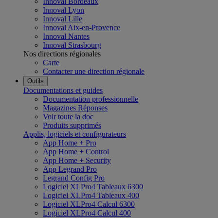
Innoval Bordeaux
Innoval Lyon
Innoval Lille
Innoval Aix-en-Provence
Innoval Nantes
Innoval Strasbourg
Nos directions régionales
Carte
Contacter une direction régionale
Outils
Documentations et guides
Documentation professionnelle
Magazines Réponses
Voir toute la doc
Produits supprimés
Applis, logiciels et configurateurs
App Home + Pro
App Home + Control
App Home + Security
App Legrand Pro
Legrand Config Pro
Logiciel XLPro4 Tableaux 6300
Logiciel XLPro4 Tableaux 400
Logiciel XLPro4 Calcul 6300
Logiciel XLPro4 Calcul 400