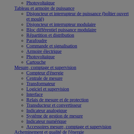
Photovoltaïque
Tableau et armoire de puissance
Disjoncteur et interrupteur de puissance (boîtier ouvert
et moulé)
Disjoncteur et interrupteur modulaire
Bloc différentiel puissance modulaire
Répartition et distribution
Parafoudre
Commande et signalisation
Armoire électrique
Photovoltaïque
Cartouche
Mesure, comptage et supervision
Compteur d'énergie
Centrale de mesure
Transformateur
Logiciel et supervision
Interface
Relais de mesure et de protection
Transducteur et convertisseur
Indicateur analogique
Système de gestion de mesure
Indicateur numérique
Accessoires mesure, comptage et supervision
Acheminement et qualité de l'énergie