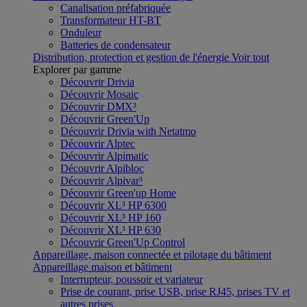
Canalisation préfabriquée
Transformateur HT-BT
Onduleur
Batteries de condensateur
Distribution, protection et gestion de l'énergie
Voir tout
Explorer par gamme
Découvrir Drivia
Découvrir Mosaic
Découvrir DMX³
Découvrir Green'Up
Découvrir Drivia with Netatmo
Découvrir Alptec
Découvrir Alpimatic
Découvrir Alpibloc
Découvrir Alpivar³
Découvrir Green'up Home
Découvrir XL³ HP 6300
Découvrir XL³ HP 160
Découvrir XL³ HP 630
Découvrir Green'Up Control
Appareillage, maison connectée et pilotage du bâtiment
Appareillage maison et bâtiment
Interrupteur, poussoir et variateur
Prise de courant, prise USB, prise RJ45, prises TV et
autres prises