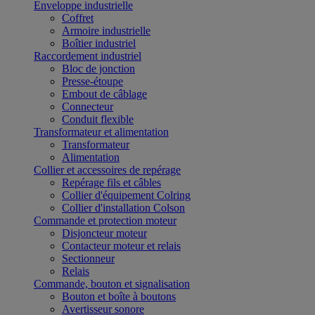
Enveloppe industrielle
Coffret
Armoire industrielle
Boîtier industriel
Raccordement industriel
Bloc de jonction
Presse-étoupe
Embout de câblage
Connecteur
Conduit flexible
Transformateur et alimentation
Transformateur
Alimentation
Collier et accessoires de repérage
Repérage fils et câbles
Collier d'équipement Colring
Collier d'installation Colson
Commande et protection moteur
Disjoncteur moteur
Contacteur moteur et relais
Sectionneur
Relais
Commande, bouton et signalisation
Bouton et boîte à boutons
Avertisseur sonore