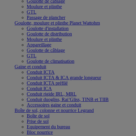
Goulotte de câblage
Moulure et plinthe
GTL
Passage de plancher
Goulotte, moulure et plinthe Planet Wattohm
Goulotte d'installation
Goulotte de distribution
Moulure et plinthe
Appareillage
Goulotte de câblage
GTL
Goulotte de climatisation
Gaine et conduit
Conduit ICTA
Conduit ICTA & ICA grande longueur
Conduit ICTA préfilé
Conduit ICA
Conduit rigide IRL, MRL
Conduit duogliss, Rai’Gliss, TINB et TIIB
Accessoires gaine et conduit
Boîte de sol, colonne et nourrice Legrand
Boîte de sol
Prise de sol
Equipement du bureau
Bloc nourrice