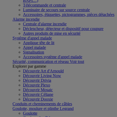
BAPI…)
Télécommande et centrale
Luminaire de secours sur source centrale
Accessoires, étiquettes, pictogrammes, pièces détachées
Alarme incendie
Centrale d'alarme incendie
Déclencheur, détecteur et dispositif pour coupure
Autres produits de mise en sécurité
Système d'appel malade
Applique tête de lit
Appel malade
Signalisation
Accessoires système d'appel malade
Sécurité, communication et réseau
Voir tout
Explorer par gamme
Découvrir Art d'Arnould
Découvrir Living Now
Découvrir Drivia
Découvrir Plexo
Découvrir Mosaic
Découvrir Céliane
Découvrir Dooxie
Conduits et cheminements de câbles
Goulotte, moulure et plinthe Legrand
Goulotte