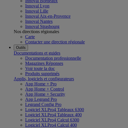
Innoval Bordeaux
Innoval Lyon
Innoval Lille
Innoval Aix-en-Provence
Innoval Nantes
Innoval Strasbourg
Nos directions régionales
Carte
Contacter une direction régionale
Outils
Documentations et guides
Documentation professionnelle
Magazines Réponses
Voir toute la doc
Produits supprimés
Applis, logiciels et configurateurs
App Home + Pro
App Home + Control
App Home + Security
App Legrand Pro
Legrand Config Pro
Logiciel XLPro4 Tableaux 6300
Logiciel XLPro4 Tableaux 400
Logiciel XLPro4 Calcul 6300
Logiciel XLPro4 Calcul 400