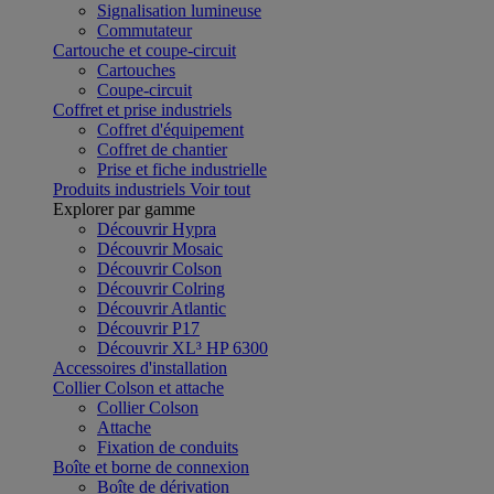
Signalisation lumineuse
Commutateur
Cartouche et coupe-circuit
Cartouches
Coupe-circuit
Coffret et prise industriels
Coffret d'équipement
Coffret de chantier
Prise et fiche industrielle
Produits industriels
Voir tout
Explorer par gamme
Découvrir Hypra
Découvrir Mosaic
Découvrir Colson
Découvrir Colring
Découvrir Atlantic
Découvrir P17
Découvrir XL³ HP 6300
Accessoires d'installation
Collier Colson et attache
Collier Colson
Attache
Fixation de conduits
Boîte et borne de connexion
Boîte de dérivation