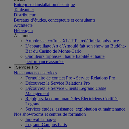
Entreprise d'installation électrique
Tableautier
Distributeur
Bureaux d’études, concepteurs et consultants
Architecte
Hébergeur
À la une
Armoires et coffrets XL³ HP : redéfinir la puissance
L’appareillage Art d’Arnould fait son show au Buddha-
Bar du Casino de Monte-Carlo
Onduleurs triphasés : haute fiabilité et haute
performance assurées
Services Pro
Nos contacts et services
Formulaire de contact Pro - Service Relations Pro
Découvrez le Service Relations Pro
Découvrez le Service Clients Legrand Cable
Management
Rejoignez la communauté des Électriciens Certifiés
Legrand
Services études, assistance, exploitation et maintenance
Nos showrooms et centres de formation
Innoval Limoges
Legrand Campus Paris