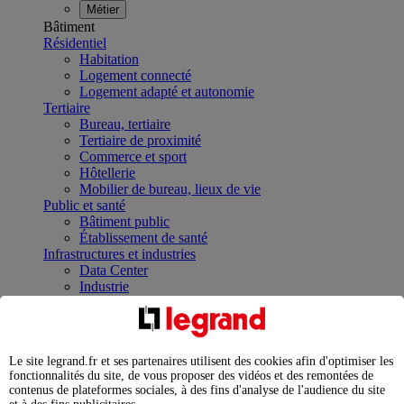
Métier
Bâtiment
Résidentiel
Habitation
Logement connecté
Logement adapté et autonomie
Tertiaire
Bureau, tertiaire
Tertiaire de proximité
Commerce et sport
Hôtellerie
Mobilier de bureau, lieux de vie
Public et santé
Bâtiment public
Établissement de santé
Infrastructures et industries
Data Center
Industrie
Infrastructures
À la une
Contrôler et planifier le fonctionnement des appareils
électriques avec le contacteur connecté
Le site legrand.fr et ses partenaires utilisent des cookies afin d'optimiser les
Répartir et optimiser son tableau électrique
fonctionnalités du site, de vous proposer des vidéos et des remontées de
Legrand Data Center Solutions : concentrer les
contenus de plateformes sociales, à des fins d'analyse de l'audience du site
expertises au service de vos performances