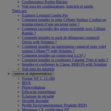
Configurateur Portier Bticino
Voir tous les configurateurs, logiciels et applis
Tutos pro
Explorer Legrand Config Pro
Comment installer la prise Céliane Surface Confort en
remplacement d’une ancienne prise ?
Comment raccorder des prises ensemble avec Céliane
Rapido ?
Comment installer le pack de démarrage connecté
Drivia with Netatmo ?
Comment installer un interrupteur connecté pour volet
roulant Céliane™ with Netatmo ?
Comment installer un connecteur LCS³ ?
Comment installer et configurer l’alarme Type 4 radio ?
Installer et configurer le Classe 300EOS with Netatmo
Voir tous les tutoriels
normes et réglementations
Norme NF C 15-100
IRVE
Photovoltaïque
Efficacité énergétique
Éclairage de sécurité
Sécurité Incendie
Profils Environnementaux Produits (PEP)
Marquage CE certification NF