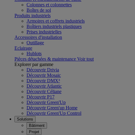
Colonnes et colonnettes
Boîtes de sol
Produits industriels
Armoires et coffrets industriels
Boîtiers industriels plastiques
Prises industrielles
Accessoires d'installation
Outillage
Eclairage
Hublots
Pièces détachées & maintenance
Voir tout
Explorer par gamme
Découvrir Drivia
Découvrir Mosaic
Découvrir DMX³
Découvrir Atlantic
Découvrir Céliane
Découvrir P17
Découvrir Green'Up
Découvrir Green'up Home
Découvrir Green'Up Control
Solutions
Bâtiment
Projet