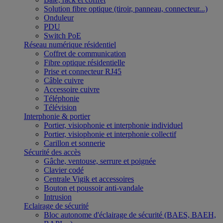
Solution fibre optique (tiroir, panneau, connecteur...)
Onduleur
PDU
Switch PoE
Réseau numérique résidentiel
Coffret de communication
Fibre optique résidentielle
Prise et connecteur RJ45
Câble cuivre
Accessoire cuivre
Téléphonie
Télévision
Interphonie & portier
Portier, visiophonie et interphonie individuel
Portier, visiophonie et interphonie collectif
Carillon et sonnerie
Sécurité des accès
Gâche, ventouse, serrure et poignée
Clavier codé
Centrale Vigik et accessoires
Bouton et poussoir anti-vandale
Intrusion
Eclairage de sécurité
Bloc autonome d'éclairage de sécurité (BAES, BAEH,