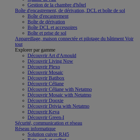
Gestion de la chambre d'hôtel
Boîte d'encastrement, de dérivation, DCL et boîte de sol
Boîte d'encastrement
Boîte de dérivation
Boîte DCL et accessoires
Boîte et prise de sol
Appareillage, maison connectée et pilotage du bâtiment
Voir
tout
Explorer par gamme
Découvrir Art d'Arnould
Découvrir Living Now
Découvrir Plexo
Découvrir Mosaic
Découvrir Batibox
Découvrir Céliane
Découvrir Céliane with Netatmo
Découvrir Mosaic with Netatmo
Découvrir Dooxie
Découvrir Drivia with Netatmo
Découvrir Keva
Découvrir Green-I
Sécurité, communication et réseau
Réseau informatique
Solution cuivre RJ45
Baie, rack et coffret