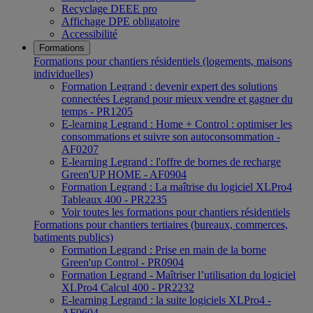
Recyclage DEEE pro
Affichage DPE obligatoire
Accessibilité
Formations
Formations pour chantiers résidentiels (logements, maisons
individuelles)
Formation Legrand : devenir expert des solutions
connectées Legrand pour mieux vendre et gagner du
temps - PR1205
E-learning Legrand : Home + Control : optimiser les
consommations et suivre son autoconsommation -
AF0207
E-learning Legrand : l'offre de bornes de recharge
Green'UP HOME - AF0904
Formation Legrand : La maîtrise du logiciel XLPro4
Tableaux 400 - PR2235
Voir toutes les formations pour chantiers résidentiels
Formations pour chantiers tertiaires (bureaux, commerces,
batiments publics)
Formation Legrand : Prise en main de la borne
Green'up Control - PR0904
Formation Legrand - Maîtriser l’utilisation du logiciel
XLPro4 Calcul 400 - PR2232
E-learning Legrand : la suite logiciels XLPro4 -
AF0604