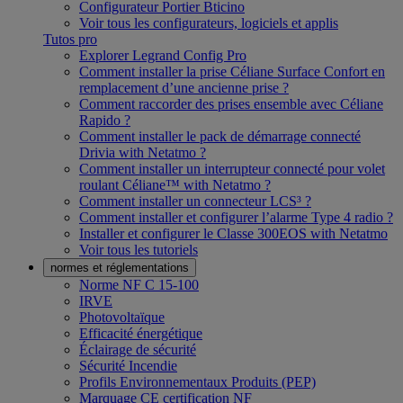
Configurateur Portier Bticino
Voir tous les configurateurs, logiciels et applis
Tutos pro
Explorer Legrand Config Pro
Comment installer la prise Céliane Surface Confort en
remplacement d’une ancienne prise ?
Comment raccorder des prises ensemble avec Céliane
Rapido ?
Comment installer le pack de démarrage connecté
Drivia with Netatmo ?
Comment installer un interrupteur connecté pour volet
roulant Céliane™ with Netatmo ?
Comment installer un connecteur LCS³ ?
Comment installer et configurer l’alarme Type 4 radio ?
Installer et configurer le Classe 300EOS with Netatmo
Voir tous les tutoriels
normes et réglementations
Norme NF C 15-100
IRVE
Photovoltaïque
Efficacité énergétique
Éclairage de sécurité
Sécurité Incendie
Profils Environnementaux Produits (PEP)
Marquage CE certification NF