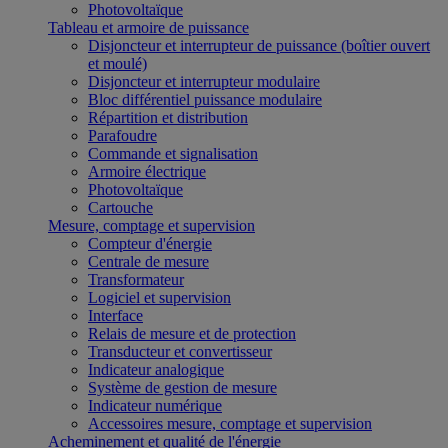
Photovoltaïque
Tableau et armoire de puissance
Disjoncteur et interrupteur de puissance (boîtier ouvert
et moulé)
Disjoncteur et interrupteur modulaire
Bloc différentiel puissance modulaire
Répartition et distribution
Parafoudre
Commande et signalisation
Armoire électrique
Photovoltaïque
Cartouche
Mesure, comptage et supervision
Compteur d'énergie
Centrale de mesure
Transformateur
Logiciel et supervision
Interface
Relais de mesure et de protection
Transducteur et convertisseur
Indicateur analogique
Système de gestion de mesure
Indicateur numérique
Accessoires mesure, comptage et supervision
Acheminement et qualité de l'énergie