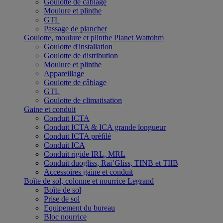
Goulotte de câblage
Moulure et plinthe
GTL
Passage de plancher
Goulotte, moulure et plinthe Planet Wattohm
Goulotte d'installation
Goulotte de distribution
Moulure et plinthe
Appareillage
Goulotte de câblage
GTL
Goulotte de climatisation
Gaine et conduit
Conduit ICTA
Conduit ICTA & ICA grande longueur
Conduit ICTA préfilé
Conduit ICA
Conduit rigide IRL, MRL
Conduit duogliss, Rai’Gliss, TINB et TIIB
Accessoires gaine et conduit
Boîte de sol, colonne et nourrice Legrand
Boîte de sol
Prise de sol
Equipement du bureau
Bloc nourrice