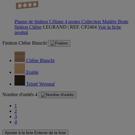
Plaque de finition Céliane 4 postes Collection Matière Brute
finition Chêne
LEGRAND | REF. CP2404
Voir la fiche
produit
Finition
Chêne Blanchi
Chêne Blanchi
Erable
Teinté Wengué
Nombre d'unités
4
1
2
3
4
Ajouter à la liste
Enlever de la liste