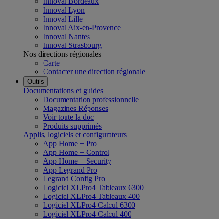
Innoval Bordeaux
Innoval Lyon
Innoval Lille
Innoval Aix-en-Provence
Innoval Nantes
Innoval Strasbourg
Nos directions régionales
Carte
Contacter une direction régionale
Outils
Documentations et guides
Documentation professionnelle
Magazines Réponses
Voir toute la doc
Produits supprimés
Applis, logiciels et configurateurs
App Home + Pro
App Home + Control
App Home + Security
App Legrand Pro
Legrand Config Pro
Logiciel XLPro4 Tableaux 6300
Logiciel XLPro4 Tableaux 400
Logiciel XLPro4 Calcul 6300
Logiciel XLPro4 Calcul 400