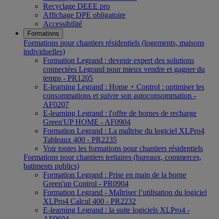
Recyclage DEEE pro
Affichage DPE obligatoire
Accessibilité
Formations
Formations pour chantiers résidentiels (logements, maisons
individuelles)
Formation Legrand : devenir expert des solutions
connectées Legrand pour mieux vendre et gagner du
temps - PR1205
E-learning Legrand : Home + Control : optimiser les
consommations et suivre son autoconsommation -
AF0207
E-learning Legrand : l'offre de bornes de recharge
Green'UP HOME - AF0904
Formation Legrand : La maîtrise du logiciel XLPro4
Tableaux 400 - PR2235
Voir toutes les formations pour chantiers résidentiels
Formations pour chantiers tertiaires (bureaux, commerces,
batiments publics)
Formation Legrand : Prise en main de la borne
Green'up Control - PR0904
Formation Legrand - Maîtriser l’utilisation du logiciel
XLPro4 Calcul 400 - PR2232
E-learning Legrand : la suite logiciels XLPro4 -
AF0604