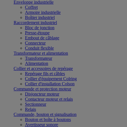
Enveloppe industrielle
Coffret
Armoire industrielle
Boîtier industriel
Raccordement industriel
Bloc de jonction
Presse-étoupe
Embout de câblage
Connecteur
Conduit flexible
Transformateur et alimentation
Transformateur
Alimentation
Collier et accessoires de repérage
Repérage fils et câbles
Collier d'équipement Colring
Collier d'installation Colson
Commande et protection moteur
Disjoncteur moteur
Contacteur moteur et relais
Sectionneur
Relais
Commande, bouton et signalisation
Bouton et boîte à boutons
Avertisseur sonore