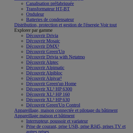
Canalisation préfabriquée
Transformateur HT-BT
Onduleur
Batteries de condensateur
Distribution, protection et gestion de l'énergie
Voir tout
Explorer par gamme
Découvrir Drivia
Découvrir Mosaic
Découvrir DMX³
Découvrir Green'Up
Découvrir Drivia with Netatmo
Découvrir Alptec
Découvrir Alpimatic
Découvrir Alpibloc
Découvrir Alpivar³
Découvrir Green'up Home
Découvrir XL³ HP 6300
Découvrir XL³ HP 160
Découvrir XL³ HP 630
Découvrir Green'Up Control
Appareillage, maison connectée et pilotage du bâtiment
Appareillage maison et bâtiment
Interrupteur, poussoir et variateur
Prise de courant, prise USB, prise RJ45, prises TV et
autres prises