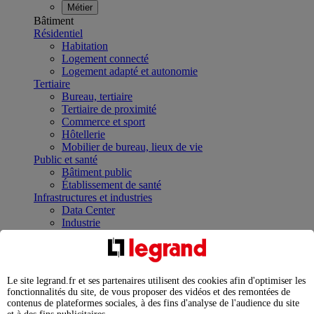
Métier
Bâtiment
Résidentiel
Habitation
Logement connecté
Logement adapté et autonomie
Tertiaire
Bureau, tertiaire
Tertiaire de proximité
Commerce et sport
Hôtellerie
Mobilier de bureau, lieux de vie
Public et santé
Bâtiment public
Établissement de santé
Infrastructures et industries
Data Center
Industrie
Infrastructures
À la une
Contrôler et planifier le fonctionnement des appareils
électriques avec le contacteur connecté
Le site legrand.fr et ses partenaires utilisent des cookies afin d'optimiser les
Répartir et optimiser son tableau électrique
fonctionnalités du site, de vous proposer des vidéos et des remontées de
Legrand Data Center Solutions : concentrer les
contenus de plateformes sociales, à des fins d'analyse de l'audience du site
expertises au service de vos performances