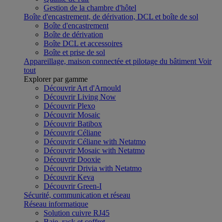
Gestion de la chambre d'hôtel
Boîte d'encastrement, de dérivation, DCL et boîte de sol
Boîte d'encastrement
Boîte de dérivation
Boîte DCL et accessoires
Boîte et prise de sol
Appareillage, maison connectée et pilotage du bâtiment
Voir
tout
Explorer par gamme
Découvrir Art d'Arnould
Découvrir Living Now
Découvrir Plexo
Découvrir Mosaic
Découvrir Batibox
Découvrir Céliane
Découvrir Céliane with Netatmo
Découvrir Mosaic with Netatmo
Découvrir Dooxie
Découvrir Drivia with Netatmo
Découvrir Keva
Découvrir Green-I
Sécurité, communication et réseau
Réseau informatique
Solution cuivre RJ45
Baie, rack et coffret