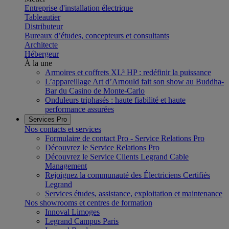
Entreprise d'installation électrique
Tableautier
Distributeur
Bureaux d’études, concepteurs et consultants
Architecte
Hébergeur
À la une
Armoires et coffrets XL³ HP : redéfinir la puissance
L’appareillage Art d’Arnould fait son show au Buddha-
Bar du Casino de Monte-Carlo
Onduleurs triphasés : haute fiabilité et haute
performance assurées
Services Pro
Nos contacts et services
Formulaire de contact Pro - Service Relations Pro
Découvrez le Service Relations Pro
Découvrez le Service Clients Legrand Cable
Management
Rejoignez la communauté des Électriciens Certifiés
Legrand
Services études, assistance, exploitation et maintenance
Nos showrooms et centres de formation
Innoval Limoges
Legrand Campus Paris