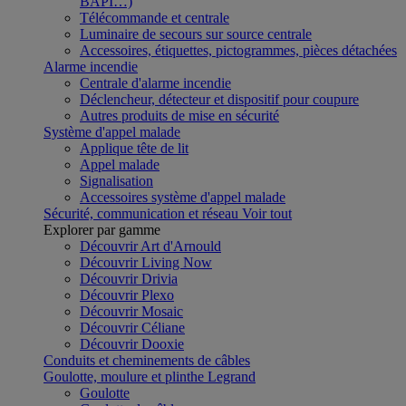
BAPI…)
Télécommande et centrale
Luminaire de secours sur source centrale
Accessoires, étiquettes, pictogrammes, pièces détachées
Alarme incendie
Centrale d'alarme incendie
Déclencheur, détecteur et dispositif pour coupure
Autres produits de mise en sécurité
Système d'appel malade
Applique tête de lit
Appel malade
Signalisation
Accessoires système d'appel malade
Sécurité, communication et réseau
Voir tout
Explorer par gamme
Découvrir Art d'Arnould
Découvrir Living Now
Découvrir Drivia
Découvrir Plexo
Découvrir Mosaic
Découvrir Céliane
Découvrir Dooxie
Conduits et cheminements de câbles
Goulotte, moulure et plinthe Legrand
Goulotte