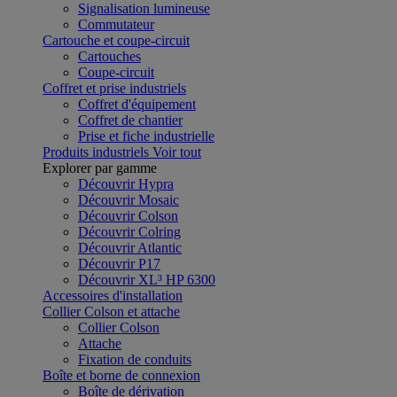
Signalisation lumineuse
Commutateur
Cartouche et coupe-circuit
Cartouches
Coupe-circuit
Coffret et prise industriels
Coffret d'équipement
Coffret de chantier
Prise et fiche industrielle
Produits industriels
Voir tout
Explorer par gamme
Découvrir Hypra
Découvrir Mosaic
Découvrir Colson
Découvrir Colring
Découvrir Atlantic
Découvrir P17
Découvrir XL³ HP 6300
Accessoires d'installation
Collier Colson et attache
Collier Colson
Attache
Fixation de conduits
Boîte et borne de connexion
Boîte de dérivation