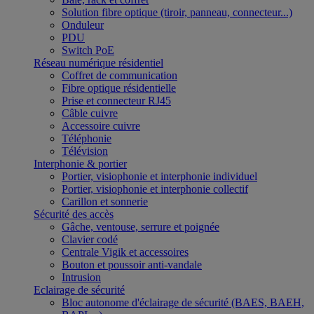
Solution fibre optique (tiroir, panneau, connecteur...)
Onduleur
PDU
Switch PoE
Réseau numérique résidentiel
Coffret de communication
Fibre optique résidentielle
Prise et connecteur RJ45
Câble cuivre
Accessoire cuivre
Téléphonie
Télévision
Interphonie & portier
Portier, visiophonie et interphonie individuel
Portier, visiophonie et interphonie collectif
Carillon et sonnerie
Sécurité des accès
Gâche, ventouse, serrure et poignée
Clavier codé
Centrale Vigik et accessoires
Bouton et poussoir anti-vandale
Intrusion
Eclairage de sécurité
Bloc autonome d'éclairage de sécurité (BAES, BAEH,