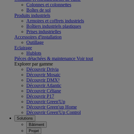
Colonnes et colonnettes
Boîtes de sol
Produits industriels
Armoires et coffrets industriels
Boîtiers industriels plastiques
Prises industrielles
Accessoires d'installation
Outillage
Eclairage
Hublots
Pièces détachées & maintenance
Voir tout
Explorer par gamme
Découvrir Drivia
Découvrir Mosaic
Découvrir DMX³
Découvrir Atlantic
Découvrir Céliane
Découvrir P17
Découvrir Green'Up
Découvrir Green'up Home
Découvrir Green'Up Control
Solutions
Bâtiment
Projet