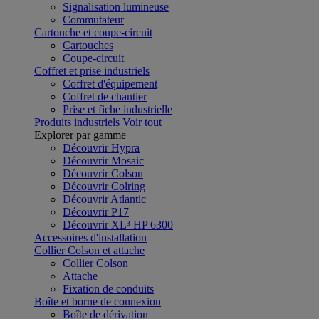
Signalisation lumineuse
Commutateur
Cartouche et coupe-circuit
Cartouches
Coupe-circuit
Coffret et prise industriels
Coffret d'équipement
Coffret de chantier
Prise et fiche industrielle
Produits industriels
Voir tout
Explorer par gamme
Découvrir Hypra
Découvrir Mosaic
Découvrir Colson
Découvrir Colring
Découvrir Atlantic
Découvrir P17
Découvrir XL³ HP 6300
Accessoires d'installation
Collier Colson et attache
Collier Colson
Attache
Fixation de conduits
Boîte et borne de connexion
Boîte de dérivation