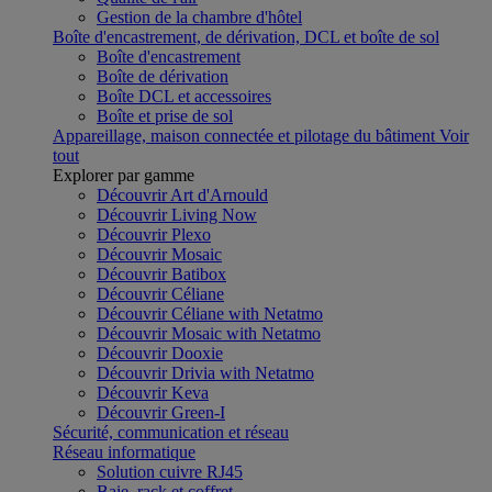
Gestion de la chambre d'hôtel
Boîte d'encastrement, de dérivation, DCL et boîte de sol
Boîte d'encastrement
Boîte de dérivation
Boîte DCL et accessoires
Boîte et prise de sol
Appareillage, maison connectée et pilotage du bâtiment
Voir
tout
Explorer par gamme
Découvrir Art d'Arnould
Découvrir Living Now
Découvrir Plexo
Découvrir Mosaic
Découvrir Batibox
Découvrir Céliane
Découvrir Céliane with Netatmo
Découvrir Mosaic with Netatmo
Découvrir Dooxie
Découvrir Drivia with Netatmo
Découvrir Keva
Découvrir Green-I
Sécurité, communication et réseau
Réseau informatique
Solution cuivre RJ45
Baie, rack et coffret