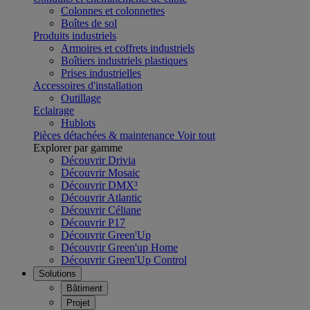
Colonnes et colonnettes
Boîtes de sol
Produits industriels
Armoires et coffrets industriels
Boîtiers industriels plastiques
Prises industrielles
Accessoires d'installation
Outillage
Eclairage
Hublots
Pièces détachées & maintenance
Voir tout
Explorer par gamme
Découvrir Drivia
Découvrir Mosaic
Découvrir DMX³
Découvrir Atlantic
Découvrir Céliane
Découvrir P17
Découvrir Green'Up
Découvrir Green'up Home
Découvrir Green'Up Control
Solutions
Bâtiment
Projet