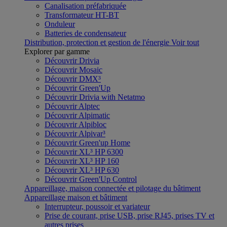
Canalisation préfabriquée
Transformateur HT-BT
Onduleur
Batteries de condensateur
Distribution, protection et gestion de l'énergie
Voir tout
Explorer par gamme
Découvrir Drivia
Découvrir Mosaic
Découvrir DMX³
Découvrir Green'Up
Découvrir Drivia with Netatmo
Découvrir Alptec
Découvrir Alpimatic
Découvrir Alpibloc
Découvrir Alpivar³
Découvrir Green'up Home
Découvrir XL³ HP 6300
Découvrir XL³ HP 160
Découvrir XL³ HP 630
Découvrir Green'Up Control
Appareillage, maison connectée et pilotage du bâtiment
Appareillage maison et bâtiment
Interrupteur, poussoir et variateur
Prise de courant, prise USB, prise RJ45, prises TV et
autres prises