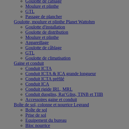
Goulotte de câblage
Moulure et plinthe
GTL
Passage de plancher
Goulotte, moulure et plinthe Planet Wattohm
Goulotte d'installation
Goulotte de distribution
Moulure et plinthe
Appareillage
Goulotte de câblage
GTL
Goulotte de climatisation
Gaine et conduit
Conduit ICTA
Conduit ICTA & ICA grande longueur
Conduit ICTA préfilé
Conduit ICA
Conduit rigide IRL, MRL
Conduit duogliss, Rai’Gliss, TINB et TIIB
Accessoires gaine et conduit
Boîte de sol, colonne et nourrice Legrand
Boîte de sol
Prise de sol
Equipement du bureau
Bloc nourrice