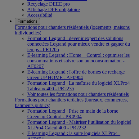
Recyclage DEEE pro
Affichage DPE obligatoire
Accessibilité
Formations
Formations pour chantiers résidentiels (logements, maisons
individuelles)
Formation Legrand : devenir expert des solutions
connectées Legrand pour mieux vendre et gagner du
temps - PR1205
E-learning Legrand : Home + Control : optimiser les
consommations et suivre son autoconsommation -
AF0207
E-learning Legrand : l'offre de bornes de recharge
Green'UP HOME - AF0904
Formation Legrand : La maîtrise du logiciel XLPro4
Tableaux 400 - PR2235
Voir toutes les formations pour chantiers résidentiels
Formations pour chantiers tertiaires (bureaux, commerces,
batiments publics)
Formation Legrand : Prise en main de la borne
Green'up Control - PR0904
Formation Legrand - Maîtriser l’utilisation du logiciel
XLPro4 Calcul 400 - PR2232
E-learning Legrand : la suite logiciels XLPro4 -
AF0604