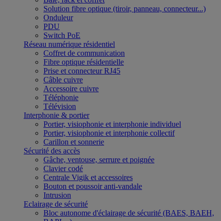
Solution fibre optique (tiroir, panneau, connecteur...)
Onduleur
PDU
Switch PoE
Réseau numérique résidentiel
Coffret de communication
Fibre optique résidentielle
Prise et connecteur RJ45
Câble cuivre
Accessoire cuivre
Téléphonie
Télévision
Interphonie & portier
Portier, visiophonie et interphonie individuel
Portier, visiophonie et interphonie collectif
Carillon et sonnerie
Sécurité des accès
Gâche, ventouse, serrure et poignée
Clavier codé
Centrale Vigik et accessoires
Bouton et poussoir anti-vandale
Intrusion
Eclairage de sécurité
Bloc autonome d'éclairage de sécurité (BAES, BAEH,