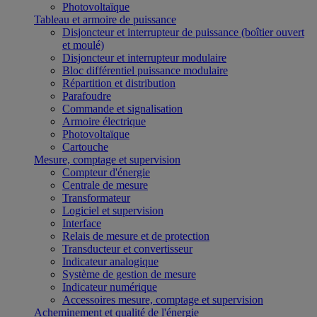
Photovoltaïque
Tableau et armoire de puissance
Disjoncteur et interrupteur de puissance (boîtier ouvert
et moulé)
Disjoncteur et interrupteur modulaire
Bloc différentiel puissance modulaire
Répartition et distribution
Parafoudre
Commande et signalisation
Armoire électrique
Photovoltaïque
Cartouche
Mesure, comptage et supervision
Compteur d'énergie
Centrale de mesure
Transformateur
Logiciel et supervision
Interface
Relais de mesure et de protection
Transducteur et convertisseur
Indicateur analogique
Système de gestion de mesure
Indicateur numérique
Accessoires mesure, comptage et supervision
Acheminement et qualité de l'énergie