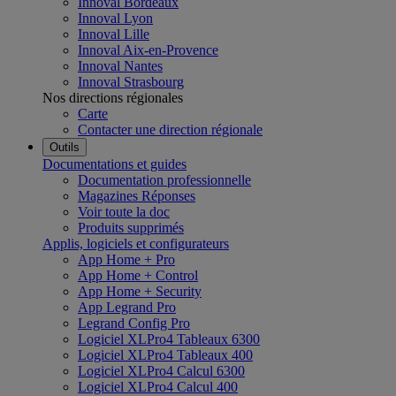
Innoval Bordeaux
Innoval Lyon
Innoval Lille
Innoval Aix-en-Provence
Innoval Nantes
Innoval Strasbourg
Nos directions régionales
Carte
Contacter une direction régionale
Outils
Documentations et guides
Documentation professionnelle
Magazines Réponses
Voir toute la doc
Produits supprimés
Applis, logiciels et configurateurs
App Home + Pro
App Home + Control
App Home + Security
App Legrand Pro
Legrand Config Pro
Logiciel XLPro4 Tableaux 6300
Logiciel XLPro4 Tableaux 400
Logiciel XLPro4 Calcul 6300
Logiciel XLPro4 Calcul 400