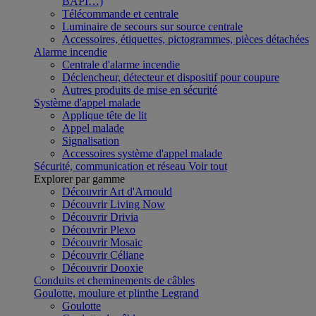
BAPI…)
Télécommande et centrale
Luminaire de secours sur source centrale
Accessoires, étiquettes, pictogrammes, pièces détachées
Alarme incendie
Centrale d'alarme incendie
Déclencheur, détecteur et dispositif pour coupure
Autres produits de mise en sécurité
Système d'appel malade
Applique tête de lit
Appel malade
Signalisation
Accessoires système d'appel malade
Sécurité, communication et réseau
Voir tout
Explorer par gamme
Découvrir Art d'Arnould
Découvrir Living Now
Découvrir Drivia
Découvrir Plexo
Découvrir Mosaic
Découvrir Céliane
Découvrir Dooxie
Conduits et cheminements de câbles
Goulotte, moulure et plinthe Legrand
Goulotte