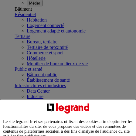
Métier
Bâtiment
Résidentiel
Habitation
Logement connecté
Logement adapté et autonomie
Tertiaire
Bureau, tertiaire
Tertiaire de proximité
Commerce et sport
Hôtellerie
Mobilier de bureau, lieux de vie
Public et santé
Bâtiment public
Établissement de santé
Infrastructures et industries
Data Center
Industrie
Infrastructures
À la une
Contrôler et planifier le fonctionnement des appareils
électriques avec le contacteur connecté
Le site legrand.fr et ses partenaires utilisent des cookies afin d'optimiser les
Répartir et optimiser son tableau électrique
fonctionnalités du site, de vous proposer des vidéos et des remontées de
Legrand Data Center Solutions : concentrer les
contenus de plateformes sociales, à des fins d'analyse de l'audience du site
expertises au service de vos performances