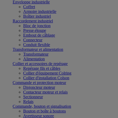
Enveloppe industrielle
Coffret
Armoire industrielle
Boîtier industriel
Raccordement industriel
Bloc de jonction
Presse-étoupe
Embout de câblage
Connecteur
Conduit flexible
Transformateur et alimentation
Transformateur
Alimentation
Collier et accessoires de repérage
Repérage fils et câbles
Collier d'équipement Colring
Collier d'installation Colson
Commande et protection moteur
Disjoncteur moteur
Contacteur moteur et relais
Sectionneur
Relais
Commande, bouton et signalisation
Bouton et boîte à boutons
Avertisseur sonore