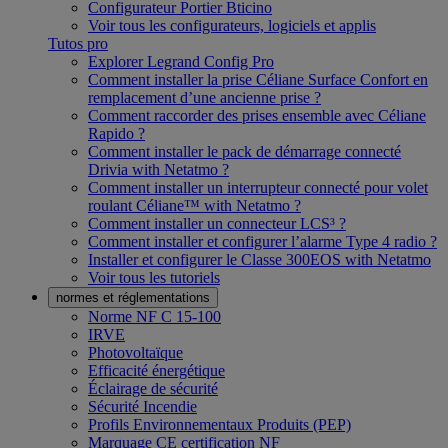
Configurateur Portier Bticino
Voir tous les configurateurs, logiciels et applis
Tutos pro
Explorer Legrand Config Pro
Comment installer la prise Céliane Surface Confort en
remplacement d’une ancienne prise ?
Comment raccorder des prises ensemble avec Céliane
Rapido ?
Comment installer le pack de démarrage connecté
Drivia with Netatmo ?
Comment installer un interrupteur connecté pour volet
roulant Céliane™ with Netatmo ?
Comment installer un connecteur LCS³ ?
Comment installer et configurer l’alarme Type 4 radio ?
Installer et configurer le Classe 300EOS with Netatmo
Voir tous les tutoriels
normes et réglementations
Norme NF C 15-100
IRVE
Photovoltaïque
Efficacité énergétique
Éclairage de sécurité
Sécurité Incendie
Profils Environnementaux Produits (PEP)
Marquage CE certification NF