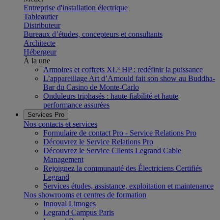
Entreprise d'installation électrique
Tableautier
Distributeur
Bureaux d’études, concepteurs et consultants
Architecte
Hébergeur
À la une
Armoires et coffrets XL³ HP : redéfinir la puissance
L’appareillage Art d’Arnould fait son show au Buddha-
Bar du Casino de Monte-Carlo
Onduleurs triphasés : haute fiabilité et haute
performance assurées
Services Pro
Nos contacts et services
Formulaire de contact Pro - Service Relations Pro
Découvrez le Service Relations Pro
Découvrez le Service Clients Legrand Cable
Management
Rejoignez la communauté des Électriciens Certifiés
Legrand
Services études, assistance, exploitation et maintenance
Nos showrooms et centres de formation
Innoval Limoges
Legrand Campus Paris