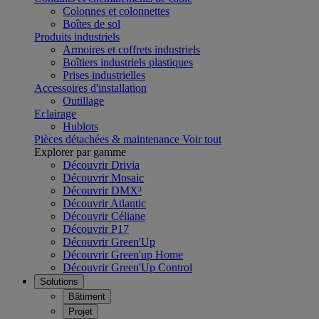
Colonnes et colonnettes
Boîtes de sol
Produits industriels
Armoires et coffrets industriels
Boîtiers industriels plastiques
Prises industrielles
Accessoires d'installation
Outillage
Eclairage
Hublots
Pièces détachées & maintenance
Voir tout
Explorer par gamme
Découvrir Drivia
Découvrir Mosaic
Découvrir DMX³
Découvrir Atlantic
Découvrir Céliane
Découvrir P17
Découvrir Green'Up
Découvrir Green'up Home
Découvrir Green'Up Control
Solutions
Bâtiment
Projet