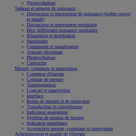
Photovoltaïque
Tableau et armoire de puissance
Disjoncteur et interrupteur de puissance (boîtier ouvert
et moulé)
Disjoncteur et interrupteur modulaire
Bloc différentiel puissance modulaire
Répartition et distribution
Parafoudre
Commande et signalisation
Armoire électrique
Photovoltaïque
Cartouche
Mesure, comptage et supervision
Compteur d'énergie
Centrale de mesure
Transformateur
Logiciel et supervision
Interface
Relais de mesure et de protection
Transducteur et convertisseur
Indicateur analogique
Système de gestion de mesure
Indicateur numérique
Accessoires mesure, comptage et supervision
Acheminement et qualité de l'énergie