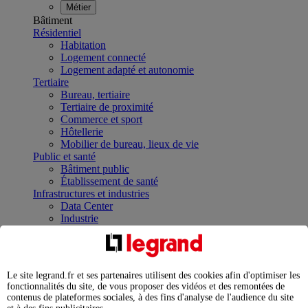
Métier
Bâtiment
Résidentiel
Habitation
Logement connecté
Logement adapté et autonomie
Tertiaire
Bureau, tertiaire
Tertiaire de proximité
Commerce et sport
Hôtellerie
Mobilier de bureau, lieux de vie
Public et santé
Bâtiment public
Établissement de santé
Infrastructures et industries
Data Center
Industrie
Infrastructures
À la une
Contrôler et planifier le fonctionnement des appareils
électriques avec le contacteur connecté
Le site legrand.fr et ses partenaires utilisent des cookies afin d'optimiser les
Répartir et optimiser son tableau électrique
fonctionnalités du site, de vous proposer des vidéos et des remontées de
Legrand Data Center Solutions : concentrer les
contenus de plateformes sociales, à des fins d'analyse de l'audience du site
expertises au service de vos performances