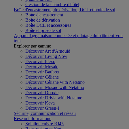
Gestion de la chambre d'hôtel
Boîte d'encastrement, de dérivation, DCL et boîte de sol
Boîte d'encastrement
Boîte de dérivation
Boîte DCL et accessoires
Boîte et prise de sol
Appareillage, maison connectée et pilotage du bâtiment
Voir
tout
Explorer par gamme
Découvrir Art d'Arnould
Découvrir Living Now
Découvrir Plexo
Découvrir Mosaic
Découvrir Batibox
Découvrir Céliane
Découvrir Céliane with Netatmo
Découvrir Mosaic with Netatmo
Découvrir Dooxie
Découvrir Drivia with Netatmo
Découvrir Keva
Découvrir Green-I
Sécurité, communication et réseau
Réseau informatique
Solution cuivre RJ45
Baie, rack et coffret