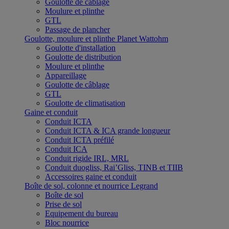
Goulotte de câblage
Moulure et plinthe
GTL
Passage de plancher
Goulotte, moulure et plinthe Planet Wattohm
Goulotte d'installation
Goulotte de distribution
Moulure et plinthe
Appareillage
Goulotte de câblage
GTL
Goulotte de climatisation
Gaine et conduit
Conduit ICTA
Conduit ICTA & ICA grande longueur
Conduit ICTA préfilé
Conduit ICA
Conduit rigide IRL, MRL
Conduit duogliss, Rai’Gliss, TINB et TIIB
Accessoires gaine et conduit
Boîte de sol, colonne et nourrice Legrand
Boîte de sol
Prise de sol
Equipement du bureau
Bloc nourrice