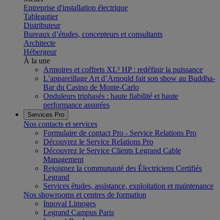
Entreprise d'installation électrique
Tableautier
Distributeur
Bureaux d’études, concepteurs et consultants
Architecte
Hébergeur
À la une
Armoires et coffrets XL³ HP : redéfinir la puissance
L’appareillage Art d’Arnould fait son show au Buddha-
Bar du Casino de Monte-Carlo
Onduleurs triphasés : haute fiabilité et haute
performance assurées
Services Pro
Nos contacts et services
Formulaire de contact Pro - Service Relations Pro
Découvrez le Service Relations Pro
Découvrez le Service Clients Legrand Cable
Management
Rejoignez la communauté des Électriciens Certifiés
Legrand
Services études, assistance, exploitation et maintenance
Nos showrooms et centres de formation
Innoval Limoges
Legrand Campus Paris