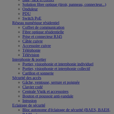
Solution fibre optique (tiroir, panneau, connecteur...)
Onduleur
PDU
Switch PoE
Réseau numérique résidentiel
Coffret de communication
Fibre optique résidentielle
Prise et connecteur RJ45
Câble cuivre
Accessoire cuivre
Téléphonie
Télévision
Interphonie & portier
Portier, visiophonie et interphonie individuel
Portier, visiophonie et interphonie collectif
Carillon et sonnerie
Sécurité des accès
Gâche, ventouse, serrure et poignée
Clavier codé
Centrale Vigik et accessoires
Bouton et poussoir anti-vandale
Intrusion
Eclairage de sécurité
Bloc autonome d'éclairage de sécurité (BAES, BAEH,