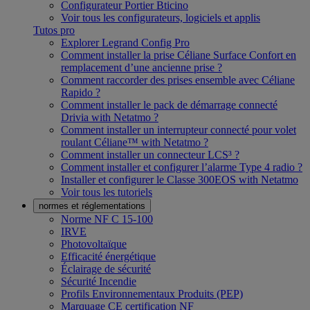
Configurateur Portier Bticino
Voir tous les configurateurs, logiciels et applis
Tutos pro
Explorer Legrand Config Pro
Comment installer la prise Céliane Surface Confort en
remplacement d’une ancienne prise ?
Comment raccorder des prises ensemble avec Céliane
Rapido ?
Comment installer le pack de démarrage connecté
Drivia with Netatmo ?
Comment installer un interrupteur connecté pour volet
roulant Céliane™ with Netatmo ?
Comment installer un connecteur LCS³ ?
Comment installer et configurer l’alarme Type 4 radio ?
Installer et configurer le Classe 300EOS with Netatmo
Voir tous les tutoriels
normes et réglementations
Norme NF C 15-100
IRVE
Photovoltaïque
Efficacité énergétique
Éclairage de sécurité
Sécurité Incendie
Profils Environnementaux Produits (PEP)
Marquage CE certification NF