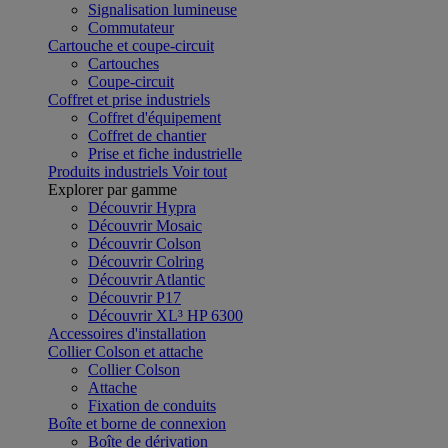
Signalisation lumineuse
Commutateur
Cartouche et coupe-circuit
Cartouches
Coupe-circuit
Coffret et prise industriels
Coffret d'équipement
Coffret de chantier
Prise et fiche industrielle
Produits industriels
Voir tout
Explorer par gamme
Découvrir Hypra
Découvrir Mosaic
Découvrir Colson
Découvrir Colring
Découvrir Atlantic
Découvrir P17
Découvrir XL³ HP 6300
Accessoires d'installation
Collier Colson et attache
Collier Colson
Attache
Fixation de conduits
Boîte et borne de connexion
Boîte de dérivation