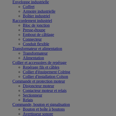
Enveloppe industrielle
Coffret
Armoire industrielle
Boîtier industriel
Raccordement industriel
Bloc de jonction
Presse-étoupe
Embout de câblage
Connecteur
Conduit flexible
Transformateur et alimentation
Transformateur
Alimentation
Collier et accessoires de repérage
Repérage fils et câbles
Collier d'équipement Colring
Collier d'installation Colson
Commande et protection moteur
Disjoncteur moteur
Contacteur moteur et relais
Sectionneur
Relais
Commande, bouton et signalisation
Bouton et boîte à boutons
Avertisseur sonore