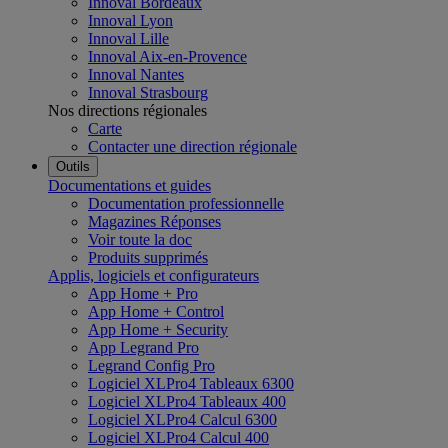
Innoval Bordeaux
Innoval Lyon
Innoval Lille
Innoval Aix-en-Provence
Innoval Nantes
Innoval Strasbourg
Nos directions régionales
Carte
Contacter une direction régionale
Outils
Documentations et guides
Documentation professionnelle
Magazines Réponses
Voir toute la doc
Produits supprimés
Applis, logiciels et configurateurs
App Home + Pro
App Home + Control
App Home + Security
App Legrand Pro
Legrand Config Pro
Logiciel XLPro4 Tableaux 6300
Logiciel XLPro4 Tableaux 400
Logiciel XLPro4 Calcul 6300
Logiciel XLPro4 Calcul 400