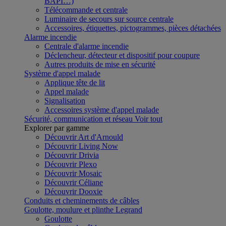
BAPI…)
Télécommande et centrale
Luminaire de secours sur source centrale
Accessoires, étiquettes, pictogrammes, pièces détachées
Alarme incendie
Centrale d'alarme incendie
Déclencheur, détecteur et dispositif pour coupure
Autres produits de mise en sécurité
Système d'appel malade
Applique tête de lit
Appel malade
Signalisation
Accessoires système d'appel malade
Sécurité, communication et réseau
Voir tout
Explorer par gamme
Découvrir Art d'Arnould
Découvrir Living Now
Découvrir Drivia
Découvrir Plexo
Découvrir Mosaic
Découvrir Céliane
Découvrir Dooxie
Conduits et cheminements de câbles
Goulotte, moulure et plinthe Legrand
Goulotte