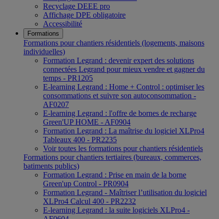
Recyclage DEEE pro
Affichage DPE obligatoire
Accessibilité
Formations
Formations pour chantiers résidentiels (logements, maisons
individuelles)
Formation Legrand : devenir expert des solutions
connectées Legrand pour mieux vendre et gagner du
temps - PR1205
E-learning Legrand : Home + Control : optimiser les
consommations et suivre son autoconsommation -
AF0207
E-learning Legrand : l'offre de bornes de recharge
Green'UP HOME - AF0904
Formation Legrand : La maîtrise du logiciel XLPro4
Tableaux 400 - PR2235
Voir toutes les formations pour chantiers résidentiels
Formations pour chantiers tertiaires (bureaux, commerces,
batiments publics)
Formation Legrand : Prise en main de la borne
Green'up Control - PR0904
Formation Legrand - Maîtriser l’utilisation du logiciel
XLPro4 Calcul 400 - PR2232
E-learning Legrand : la suite logiciels XLPro4 -
AF0604