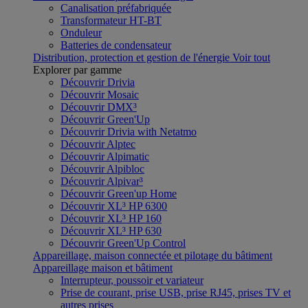
Canalisation préfabriquée
Transformateur HT-BT
Onduleur
Batteries de condensateur
Distribution, protection et gestion de l'énergie
Voir tout
Explorer par gamme
Découvrir Drivia
Découvrir Mosaic
Découvrir DMX³
Découvrir Green'Up
Découvrir Drivia with Netatmo
Découvrir Alptec
Découvrir Alpimatic
Découvrir Alpibloc
Découvrir Alpivar³
Découvrir Green'up Home
Découvrir XL³ HP 6300
Découvrir XL³ HP 160
Découvrir XL³ HP 630
Découvrir Green'Up Control
Appareillage, maison connectée et pilotage du bâtiment
Appareillage maison et bâtiment
Interrupteur, poussoir et variateur
Prise de courant, prise USB, prise RJ45, prises TV et
autres prises