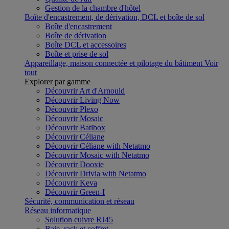
Gestion de la chambre d'hôtel
Boîte d'encastrement, de dérivation, DCL et boîte de sol
Boîte d'encastrement
Boîte de dérivation
Boîte DCL et accessoires
Boîte et prise de sol
Appareillage, maison connectée et pilotage du bâtiment
Voir
tout
Explorer par gamme
Découvrir Art d'Arnould
Découvrir Living Now
Découvrir Plexo
Découvrir Mosaic
Découvrir Batibox
Découvrir Céliane
Découvrir Céliane with Netatmo
Découvrir Mosaic with Netatmo
Découvrir Dooxie
Découvrir Drivia with Netatmo
Découvrir Keva
Découvrir Green-I
Sécurité, communication et réseau
Réseau informatique
Solution cuivre RJ45
Baie, rack et coffret