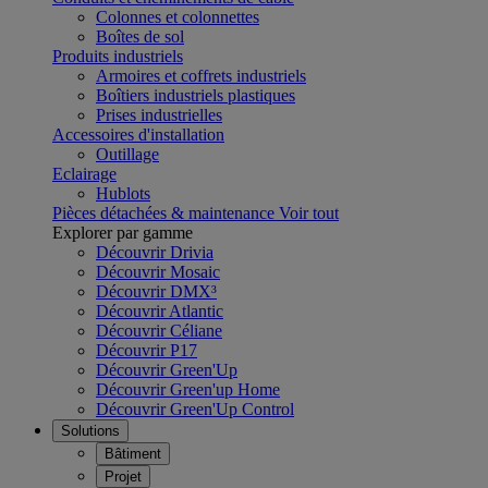
Colonnes et colonnettes
Boîtes de sol
Produits industriels
Armoires et coffrets industriels
Boîtiers industriels plastiques
Prises industrielles
Accessoires d'installation
Outillage
Eclairage
Hublots
Pièces détachées & maintenance
Voir tout
Explorer par gamme
Découvrir Drivia
Découvrir Mosaic
Découvrir DMX³
Découvrir Atlantic
Découvrir Céliane
Découvrir P17
Découvrir Green'Up
Découvrir Green'up Home
Découvrir Green'Up Control
Solutions
Bâtiment
Projet