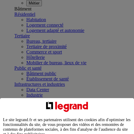
Métier
Bâtiment
Résidentiel
Habitation
Logement connecté
Logement adapté et autonomie
Tertiaire
Bureau, tertiaire
Tertiaire de proximité
Commerce et sport
Hôtellerie
Mobilier de bureau, lieux de vie
Public et santé
Bâtiment public
Établissement de santé
Infrastructures et industries
Data Center
Industrie
Infrastructures
À la une
Contrôler et planifier le fonctionnement des appareils
électriques avec le contacteur connecté
Le site legrand.fr et ses partenaires utilisent des cookies afin d'optimiser les
Répartir et optimiser son tableau électrique
fonctionnalités du site, de vous proposer des vidéos et des remontées de
Legrand Data Center Solutions : concentrer les
contenus de plateformes sociales, à des fins d'analyse de l'audience du site
expertises au service de vos performances