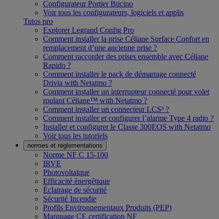
Configurateur Portier Bticino
Voir tous les configurateurs, logiciels et applis
Tutos pro
Explorer Legrand Config Pro
Comment installer la prise Céliane Surface Confort en
remplacement d’une ancienne prise ?
Comment raccorder des prises ensemble avec Céliane
Rapido ?
Comment installer le pack de démarrage connecté
Drivia with Netatmo ?
Comment installer un interrupteur connecté pour volet
roulant Céliane™ with Netatmo ?
Comment installer un connecteur LCS³ ?
Comment installer et configurer l’alarme Type 4 radio ?
Installer et configurer le Classe 300EOS with Netatmo
Voir tous les tutoriels
normes et réglementations
Norme NF C 15-100
IRVE
Photovoltaïque
Efficacité énergétique
Éclairage de sécurité
Sécurité Incendie
Profils Environnementaux Produits (PEP)
Marquage CE certification NF