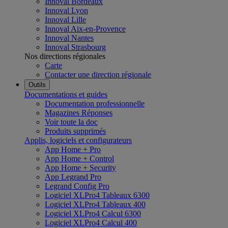
Innoval Bordeaux
Innoval Lyon
Innoval Lille
Innoval Aix-en-Provence
Innoval Nantes
Innoval Strasbourg
Nos directions régionales
Carte
Contacter une direction régionale
Outils
Documentations et guides
Documentation professionnelle
Magazines Réponses
Voir toute la doc
Produits supprimés
Applis, logiciels et configurateurs
App Home + Pro
App Home + Control
App Home + Security
App Legrand Pro
Legrand Config Pro
Logiciel XLPro4 Tableaux 6300
Logiciel XLPro4 Tableaux 400
Logiciel XLPro4 Calcul 6300
Logiciel XLPro4 Calcul 400