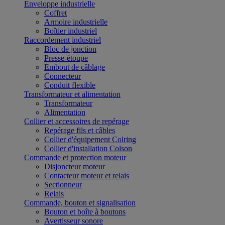
Enveloppe industrielle
Coffret
Armoire industrielle
Boîtier industriel
Raccordement industriel
Bloc de jonction
Presse-étoupe
Embout de câblage
Connecteur
Conduit flexible
Transformateur et alimentation
Transformateur
Alimentation
Collier et accessoires de repérage
Repérage fils et câbles
Collier d'équipement Colring
Collier d'installation Colson
Commande et protection moteur
Disjoncteur moteur
Contacteur moteur et relais
Sectionneur
Relais
Commande, bouton et signalisation
Bouton et boîte à boutons
Avertisseur sonore