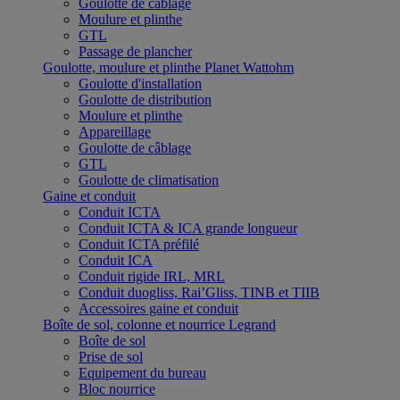
Goulotte de câblage
Moulure et plinthe
GTL
Passage de plancher
Goulotte, moulure et plinthe Planet Wattohm
Goulotte d'installation
Goulotte de distribution
Moulure et plinthe
Appareillage
Goulotte de câblage
GTL
Goulotte de climatisation
Gaine et conduit
Conduit ICTA
Conduit ICTA & ICA grande longueur
Conduit ICTA préfilé
Conduit ICA
Conduit rigide IRL, MRL
Conduit duogliss, Rai’Gliss, TINB et TIIB
Accessoires gaine et conduit
Boîte de sol, colonne et nourrice Legrand
Boîte de sol
Prise de sol
Equipement du bureau
Bloc nourrice