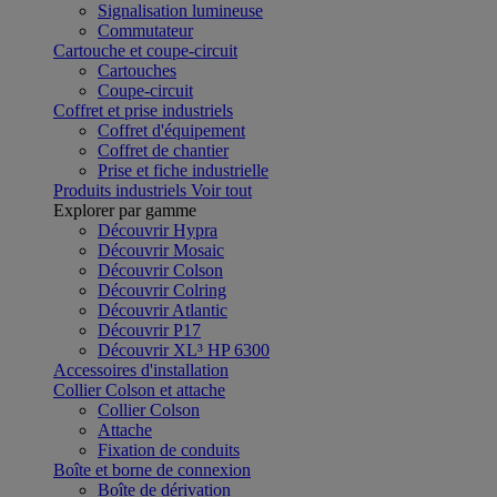
Signalisation lumineuse
Commutateur
Cartouche et coupe-circuit
Cartouches
Coupe-circuit
Coffret et prise industriels
Coffret d'équipement
Coffret de chantier
Prise et fiche industrielle
Produits industriels
Voir tout
Explorer par gamme
Découvrir Hypra
Découvrir Mosaic
Découvrir Colson
Découvrir Colring
Découvrir Atlantic
Découvrir P17
Découvrir XL³ HP 6300
Accessoires d'installation
Collier Colson et attache
Collier Colson
Attache
Fixation de conduits
Boîte et borne de connexion
Boîte de dérivation