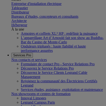
Entreprise d'installation électrique
Tableautier
Distributeur
Bureaux d’études, concepteurs et consultants
Architecte
Hébergeur
À la une
Armoires et coffrets XL³ HP : redéfinir la puissance
L’appareillage Art d’Arnould fait son show au Buddha-
Bar du Casino de Monte-Carlo
Onduleurs triphasés : haute fiabilité et haute
performance assurées
Services Pro
Nos contacts et services
Formulaire de contact Pro - Service Relations Pro
Découvrez le Service Relations Pro
Découvrez le Service Clients Legrand Cable
Management
Rejoignez la communauté des Électriciens Certifiés
Legrand
Services études, assistance, exploitation et maintenance
Nos showrooms et centres de formation
Innoval Limoges
Legrand Campus Paris