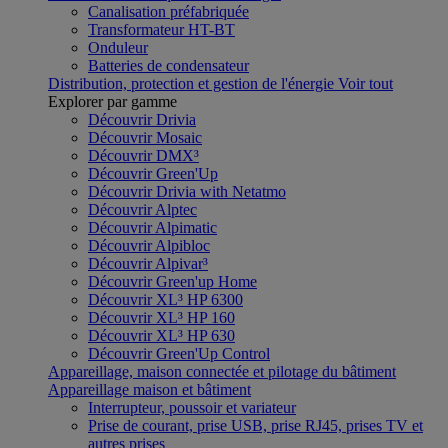
Canalisation préfabriquée
Transformateur HT-BT
Onduleur
Batteries de condensateur
Distribution, protection et gestion de l'énergie
Voir tout
Explorer par gamme
Découvrir Drivia
Découvrir Mosaic
Découvrir DMX³
Découvrir Green'Up
Découvrir Drivia with Netatmo
Découvrir Alptec
Découvrir Alpimatic
Découvrir Alpibloc
Découvrir Alpivar³
Découvrir Green'up Home
Découvrir XL³ HP 6300
Découvrir XL³ HP 160
Découvrir XL³ HP 630
Découvrir Green'Up Control
Appareillage, maison connectée et pilotage du bâtiment
Appareillage maison et bâtiment
Interrupteur, poussoir et variateur
Prise de courant, prise USB, prise RJ45, prises TV et
autres prises