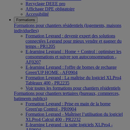
Recyclage DEEE pro
Affichage DPE obligatoire
Accessibilité
Formations
Formations pour chantiers résidentiels (logements, maisons
individuelles)
Formation Legrand : devenir expert des solutions
connectées Legrand pour mieux vendre et gagner du
temps - PR1205
E-learning Legrand : Home + Control : optimiser les
consommations et suivre son autoconsommation -
AF0207
E-learning Legrand : l'offre de bornes de recharge
Green'UP HOME - AF0904
Formation Legrand : La maîtrise du logiciel XLPro4
Tableaux 400 - PR2235
Voir toutes les formations pour chantiers résidentiels
Formations pour chantiers tertiaires (bureaux, commerces,
batiments publics)
Formation Legrand : Prise en main de la borne
Green'up Control - PR0904
Formation Legrand - Maîtriser l’utilisation du logiciel
XLPro4 Calcul 400 - PR2232
E-learning Legrand : la suite logiciels XLPro4 -
AF0604