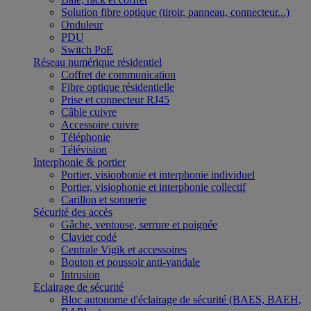
Solution fibre optique (tiroir, panneau, connecteur...)
Onduleur
PDU
Switch PoE
Réseau numérique résidentiel
Coffret de communication
Fibre optique résidentielle
Prise et connecteur RJ45
Câble cuivre
Accessoire cuivre
Téléphonie
Télévision
Interphonie & portier
Portier, visiophonie et interphonie individuel
Portier, visiophonie et interphonie collectif
Carillon et sonnerie
Sécurité des accès
Gâche, ventouse, serrure et poignée
Clavier codé
Centrale Vigik et accessoires
Bouton et poussoir anti-vandale
Intrusion
Eclairage de sécurité
Bloc autonome d'éclairage de sécurité (BAES, BAEH,