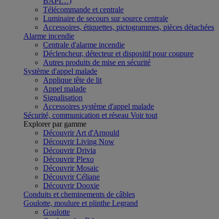
BAPI…)
Télécommande et centrale
Luminaire de secours sur source centrale
Accessoires, étiquettes, pictogrammes, pièces détachées
Alarme incendie
Centrale d'alarme incendie
Déclencheur, détecteur et dispositif pour coupure
Autres produits de mise en sécurité
Système d'appel malade
Applique tête de lit
Appel malade
Signalisation
Accessoires système d'appel malade
Sécurité, communication et réseau
Voir tout
Explorer par gamme
Découvrir Art d'Arnould
Découvrir Living Now
Découvrir Drivia
Découvrir Plexo
Découvrir Mosaic
Découvrir Céliane
Découvrir Dooxie
Conduits et cheminements de câbles
Goulotte, moulure et plinthe Legrand
Goulotte