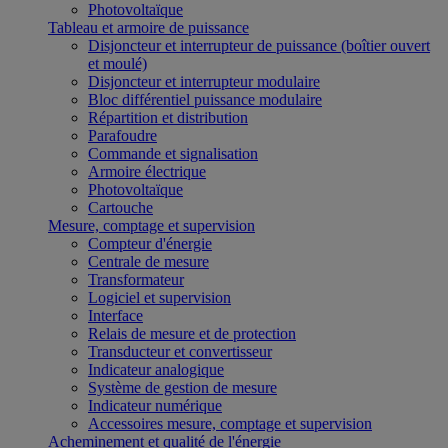
Photovoltaïque
Tableau et armoire de puissance
Disjoncteur et interrupteur de puissance (boîtier ouvert
et moulé)
Disjoncteur et interrupteur modulaire
Bloc différentiel puissance modulaire
Répartition et distribution
Parafoudre
Commande et signalisation
Armoire électrique
Photovoltaïque
Cartouche
Mesure, comptage et supervision
Compteur d'énergie
Centrale de mesure
Transformateur
Logiciel et supervision
Interface
Relais de mesure et de protection
Transducteur et convertisseur
Indicateur analogique
Système de gestion de mesure
Indicateur numérique
Accessoires mesure, comptage et supervision
Acheminement et qualité de l'énergie